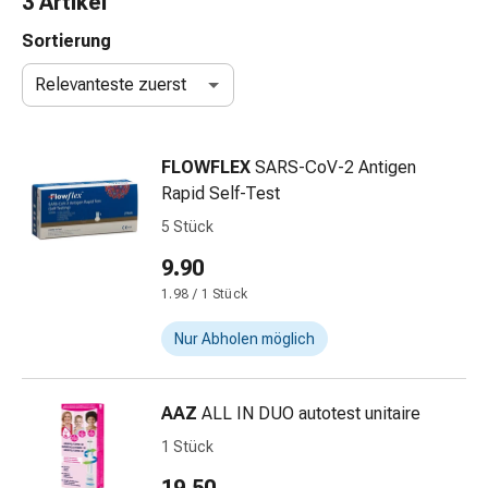
3 Artikel
Nasenreiniger
Taschentücher
Sortierung
Schnupfen
Relevanteste zuerst
Wund-
&
Brandversorgung
FLOWFLEX
SARS-CoV-2 Antigen
Elastische
Rapid Self-Test
Wundbinden
Kompressen
5 Stück
Fingerverbände
9.90
Fixationspflaster
1.98 / 1 Stück
Gazen
Kompressionsbinden
Nur Abholen möglich
Pflaster
Pflasterbinden,
Tapes
AAZ
ALL IN DUO autotest unitaire
&
1 Stück
Zubehör
Schlauch-