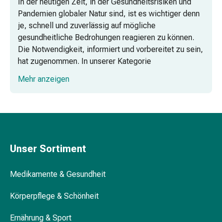
und
In der heutigen Zeit, in der Gesundheitsrisiken und
Augen
Pandemien globaler Natur sind, ist es wichtiger denn
Ohrenbeschwerden
je, schnell und zuverlässig auf mögliche
Ohrenpflege
gesundheitliche Bedrohungen reagieren zu können.
Augentropfen
Die Notwendigkeit, informiert und vorbereitet zu sein,
Augenentzündungen
hat zugenommen. In unserer Kategorie
Augenverbände
«Mikrobiologietests» bieten wir Ihnen daher eine
Mehr anzeigen
Augenhygiene
Auswahl an hochwertigen Selbsttests, insbesondere
Herz
für die Erkennung von SARS-CoV-2-Antigenen, um
&
Ihnen Sicherheit und Gewissheit in unsicheren Zeiten
Kreislauf
zu bieten.
Herztherapie
Kompressions-
Unser Sortiment
Einfache Anwendung
Strümpfe
Kreislaufbeschwerden
Medikamente & Gesundheit
Rauchstopp
Venenbeschwerden
Schnelle und zuverlässige Ergebnisse
Körperpflege & Schönheit
Herznerven-
Störung
Ernährung & Sport