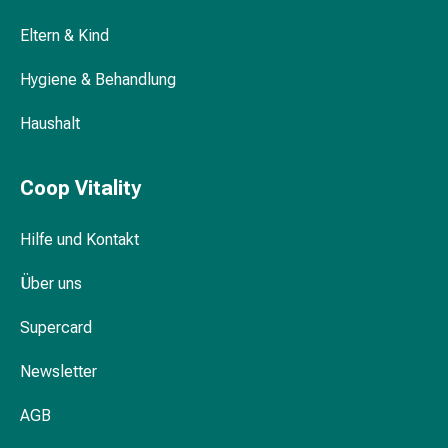
Gedächtnis-
Sicherheit und Privatsphäre
&
Eltern & Kind
Konzentrationsstörung
Hygiene & Behandlung
Allergien
&
Haushalt
Heuschnupfen
Antiallergika
Haut
Coop Vitality
Nase
Magen-
Hilfe und Kontakt
Darm
Durchfall
Über uns
Hämorrhoiden
Magenbrennen
Supercard
Übelkeit
&
Newsletter
Erbrechen
AGB
Verdauung,
Blähungen