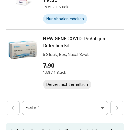
19.50
&
19.50 / 1 Stück
Netzverbände
Verbandsmaterial
Nur Abholen möglich
Verbrennungen
&
NEW GENE
COVID-19 Antigen
Sonnenbrand
Detection Kit
Verbandwechsel-
Sets
5 Stück, Box, Nasal Swab
Wundauflagen
7.90
Wundbehandlung
1.58 / 1 Stück
Wundsprays
Wundverschlussstreifen
Derzeit nicht erhältlich
&
-
kleber
Seite 1
Ziehsalbe
Tupfer
Ohren