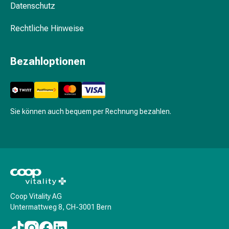
Datenschutz
&
Krämpfe
Rechtliche Hinweise
Verstopfung
Medizinische
Hautpflege
Bezahloptionen
Ekzeme
&
Juckreiz
Hühneraugen
Sie können auch bequem per Rechnung bezahlen.
&
Warzen
Nagel-
&
Fusspilz
Narbenbehandlung
Trockene
Coop Vitality AG
Haut
Untermattweg 8, CH-3001 Bern
Krankhaftes