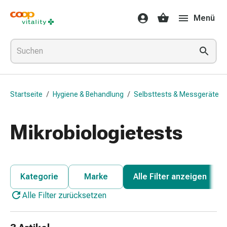
Medikamente
Menü
&
Gesundheit
Grippe
&
Erkältung
Halsbonbons
Startseite
/
Hygiene & Behandlung
/
Selbsttests & Messgeräte
Grippe-
&
Erkältung
Mikrobiologietests
Medikamente
Halsschmerzen
Husten
&
Kategorie
Marke
Alle Filter anzeigen
Bronchitis
Alle Filter zurücksetzen
Inhalationsgeräte
&
Zubehör