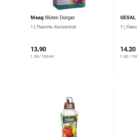
und
Augen
Ohrenbeschwerden
Maag
Blüten Dünger
GESAL
Ohrenpflege
1 l, Flasche, Konzentrat
1 l, Flas
Augentropfen
Augenentzündungen
Augenverbände
13.90
14.20
Augenhygiene
1.39 / 100 ml
1.42 / 10
Herz
&
Kreislauf
Herztherapie
Kompressions-
Strümpfe
Kreislaufbeschwerden
Rauchstopp
Venenbeschwerden
Herznerven-
Störung