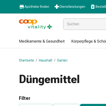
Medikamente
Apotheke finden
Dienstleistungen
Bestel
&
Gesundheit
Grippe
&
Erkältung
Halsbonbons
Medikamente & Gesundheit
Körperpflege & Schö
Grippe-
&
Erkältung
Startseite
/
Haushalt
/
Garten
Medikamente
Halsschmerzen
Husten
Düngemittel
&
Bronchitis
Inhalationsgeräte
&
Filter
Zubehör