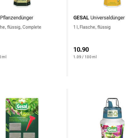
Pflanzendünger
GESAL
Universaldünger
che, flüssig, Complete
1 l, Flasche, flüssig
10.90
0 ml
1.09 / 100 ml