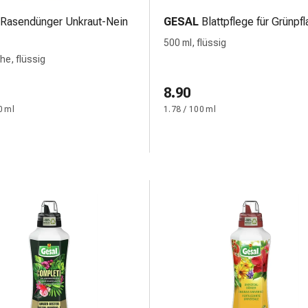
Rasendünger Unkraut-Nein
GESAL
Blattpflege für Grünpf
500 ml, flüssig
che, flüssig
8.90
0 ml
1.78 / 100 ml