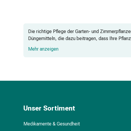
Schwitzen
Unreine
Haut
Fieberblasen
Hautausschlag
Die richtige Pflege der Garten- und Zimmerpflanz
Akne
Düngemitteln, die dazu beitragen, dass Ihre Pflanz
Naturmittel
versorgen und ihnen das ideale Wachstumsumfeld 
Mehr anzeigen
Bachblütentherapie
Aus
Pflanzenknospen
Homöopathie
Phytotherapie
Schüssler-
Salz
Spagyrika
Anthroposophika
Unser Sortiment
Niere,
Blase,
Medikamente & Gesundheit
Prostata