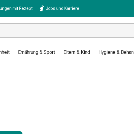
lungen mit Rezept
Jobs und Karriere
nheit
Ernährung & Sport
Eltern & Kind
Hygiene & Behan