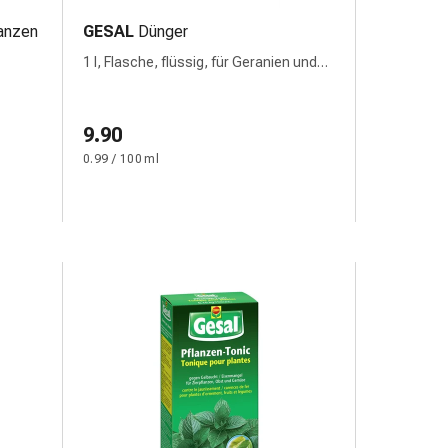
lanzen
GESAL
Dünger
1 l, Flasche, flüssig, für Geranien und
Blühpflanzen
9.90
0.99 / 100 ml