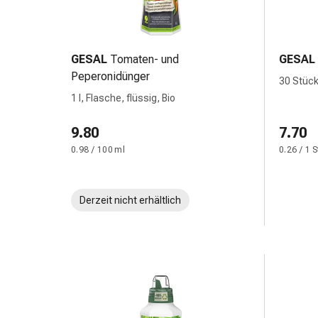
Gedächtnis-
&
Konzentrationsstörung
Allergien
GESAL
Tomaten- und
GESAL
&
Peperonidünger
30 Stück
Heuschnupfen
1 l, Flasche, flüssig, Bio
Antiallergika
Haut
9.80
7.70
Nase
0.98 / 100 ml
0.26 / 1 
Magen-
Darm
Durchfall
Derzeit nicht erhältlich
Hämorrhoiden
Magenbrennen
Übelkeit
&
Erbrechen
Verdauung,
Blähungen