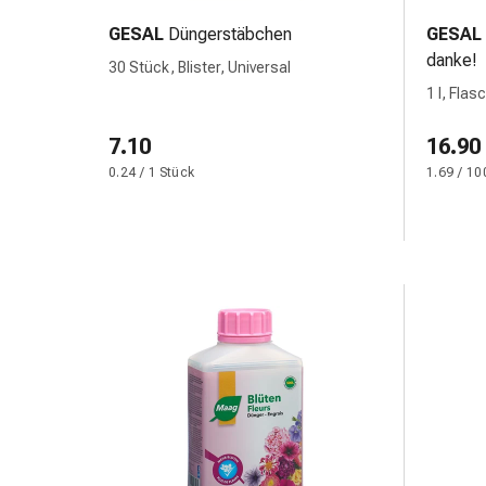
&
GESAL
Düngerstäbchen
GESAL
Netzverbände
danke!
30 Stück, Blister, Universal
Verbandsmaterial
1 l, Flas
Verbrennungen
&
7.10
16.90
Sonnenbrand
0.24 / 1 Stück
1.69 / 10
Verbandwechsel-
Sets
Wundauflagen
Wundbehandlung
Wundsprays
Wundverschlussstreifen
&
-
kleber
Ziehsalbe
Tupfer
Ohren