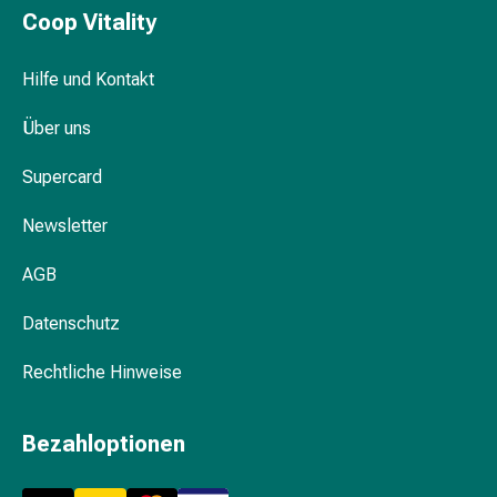
Gedächtnis-
Coop Vitality
&
Konzentrationsstörung
Hilfe und Kontakt
Allergien
&
Über uns
Heuschnupfen
Antiallergika
Supercard
Haut
Nase
Newsletter
Magen-
AGB
Darm
Durchfall
Datenschutz
Hämorrhoiden
Magenbrennen
Rechtliche Hinweise
Übelkeit
&
Erbrechen
Bezahloptionen
Verdauung,
Blähungen