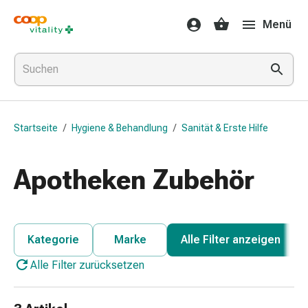
Medikamente
Menü
&
Gesundheit
Grippe
&
Erkältung
Halsbonbons
Startseite
/
Hygiene & Behandlung
/
Sanität & Erste Hilfe
Grippe-
&
Erkältung
Apotheken Zubehör
Medikamente
Halsschmerzen
Husten
&
Kategorie
Marke
Alle Filter anzeigen
Bronchitis
Alle Filter zurücksetzen
Inhalationsgeräte
&
Zubehör