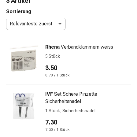
3 Artikel
Nasenreiniger
Taschentücher
Sortierung
Schnupfen
Relevanteste zuerst
Wund-
&
Brandversorgung
Rhena
Verbandklammern weiss
Elastische
Wundbinden
5 Stück
Kompressen
3.50
Fingerverbände
0.70 / 1 Stück
Fixationspflaster
Gazen
Kompressionsbinden
IVF
Set Schere Pinzette
Pflaster
Sicherheitsnadel
Pflasterbinden,
1 Stück, Sicherheitsnadel
Tapes
&
7.30
Zubehör
7.30 / 1 Stück
Schlauch-