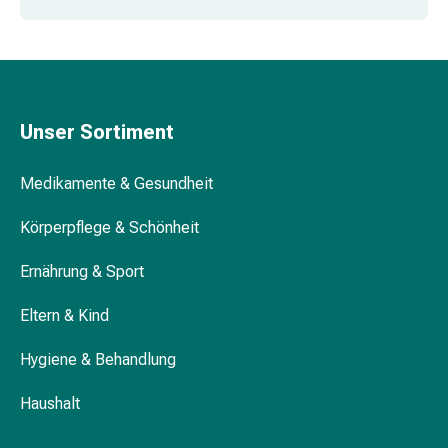
und
umfassenden Sortiment steht Ihre Sicherheit an erster
Augen
Stelle.
Ohrenbeschwerden
Ohrenpflege
Augentropfen
Augenentzündungen
Unser Sortiment
Augenverbände
Augenhygiene
Medikamente & Gesundheit
Herz
&
Körperpflege & Schönheit
Kreislauf
Herztherapie
Ernährung & Sport
Kompressions-
Strümpfe
Eltern & Kind
Kreislaufbeschwerden
Hygiene & Behandlung
Rauchstopp
Venenbeschwerden
Haushalt
Herznerven-
Störung