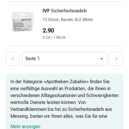
&
IVF
Sicherheitsnadeln
Netzverbände
Verbandsmaterial
12 Stück, Beutel, Gr2 38mm
Verbrennungen
2.90
&
0.24 / 1 Stück
Sonnenbrand
Verbandwechsel-
Sets
Seite 1
Wundauflagen
Wundbehandlung
Wundsprays
Wundverschlussstreifen
In der Kategorie «Apotheken-Zubehör» finden Sie
&
eine vielfältige Auswahl an Produkten, die Ihnen in
-
verschiedenen Alltagssituationen und Schwierigkeiten
kleber
wertvolle Dienste leisten können. Von
Ziehsalbe
Verbandklammern bis hin zu Sicherheitsnadeln aus
Tupfer
Messing, bieten wir Ihnen alles, was Sie für eine
Ohren
effektive Erste Hilfe benötigen. In diesem
Mehr anzeigen