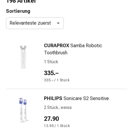
198 Artikel
Nasenreiniger
Taschentücher
Sortierung
Schnupfen
Relevanteste zuerst
Wund-
&
Brandversorgung
CURAPROX
Samba Robotic
Elastische
Toothbrush
Wundbinden
Kompressen
1 Stück
Fingerverbände
335.–
Fixationspflaster
335.– / 1 Stück
Gazen
Kompressionsbinden
Pflaster
PHILIPS
Sonicare S2 Sensitive
Pflasterbinden,
2 Stück, weiss
Tapes
&
27.90
Zubehör
13.95 / 1 Stück
Schlauch-