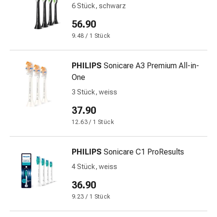
6 Stück, schwarz
&
Schlaf
56.90
Beruhigung
9.48 / 1 Stück
Stimmungsschwankungen
Schlafstörungen
PHILIPS
Sonicare A3 Premium All-in-
Rhonchopathie
One
(Schnarchen)
Atemwege
3 Stück, weiss
Nasenmittel
37.90
Atmungstraktbeschwerden
12.63 / 1 Stück
Infektionen
Windpocken
Stoffwechsel
PHILIPS
Sonicare C1 ProResults
Osteoporose
4 Stück, weiss
Immunsuppressiva
Insektenschutz
36.90
und
9.23 / 1 Stück
-