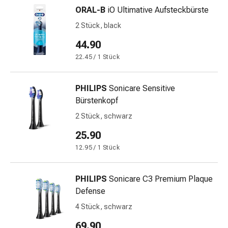
mittel
ORAL-B
iO Ultimative Aufsteckbürste
Mücken-
&
2 Stück, black
Zeckenschutz
44.90
Zeckenpinzette
22.45 / 1 Stück
Anti-
Wurmmittel
Rezeptpflichtige
PHILIPS
Sonicare Sensitive
Arzneimittel
Bürstenkopf
Rezeptpflichtige
2 Stück, schwarz
Arzneimittel
25.90
Vaginalbeschwerden
Menstruation
12.95 / 1 Stück
Wechseljahre
Scheideninfektion
PHILIPS
Sonicare C3 Premium Plaque
Vaginalgesundheit
Defense
Vitamine
4 Stück, schwarz
&
Mineralstoffe
69.90