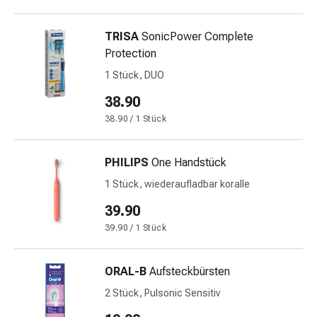
und
Augen
Ohrenbeschwerden
TRISA
SonicPower Complete
Ohrenpflege
Protection
Augentropfen
1 Stück, DUO
Augenentzündungen
38.90
Augenverbände
Augenhygiene
38.90 / 1 Stück
Herz
&
PHILIPS
One Handstück
Kreislauf
1 Stück, wiederaufladbar koralle
Herztherapie
Kompressions-
39.90
Strümpfe
39.90 / 1 Stück
Kreislaufbeschwerden
Rauchstopp
ORAL-B
Aufsteckbürsten
Venenbeschwerden
Herznerven-
2 Stück, Pulsonic Sensitiv
Störung