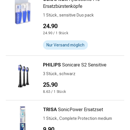
&
Ersatzbürstenköpfe
Krämpfe
1 Stück, sensitive Duo pack
Verstopfung
24.90
Medizinische
Hautpflege
24.90 / 1 Stück
Ekzeme
Nur Versand möglich
&
Juckreiz
Hühneraugen
PHILIPS
Sonicare S2 Sensitive
&
3 Stück, schwarz
Warzen
Nagel-
25.90
&
8.63 / 1 Stück
Fusspilz
Narbenbehandlung
TRISA
SonicPower Ersatzset
Trockene
Haut
1 Stück, Complete Protection medium
Krankhaftes
9.90