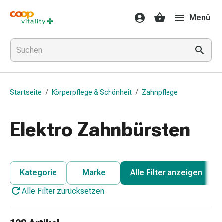
Medikamente
Menü
&
Gesundheit
Grippe
&
Erkältung
Halsbonbons
Startseite
/
Körperpflege & Schönheit
/
Zahnpflege
Grippe-
&
Erkältung
Elektro Zahnbürsten
Medikamente
Halsschmerzen
Husten
&
Kategorie
Marke
Alle Filter anzeigen
Bronchitis
Alle Filter zurücksetzen
Inhalationsgeräte
&
Zubehör