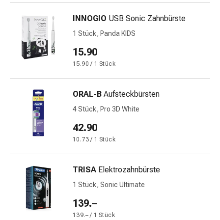
&
INNOGIO
USB Sonic Zahnbürste
Netzverbände
Verbandsmaterial
1 Stück, Panda KIDS
Verbrennungen
15.90
&
15.90 / 1 Stück
Sonnenbrand
Verbandwechsel-
Sets
ORAL-B
Aufsteckbürsten
Wundauflagen
4 Stück, Pro 3D White
Wundbehandlung
42.90
Wundsprays
Wundverschlussstreifen
10.73 / 1 Stück
&
-
TRISA
Elektrozahnbürste
kleber
1 Stück, Sonic Ultimate
Ziehsalbe
Tupfer
139.–
Ohren
139.– / 1 Stück