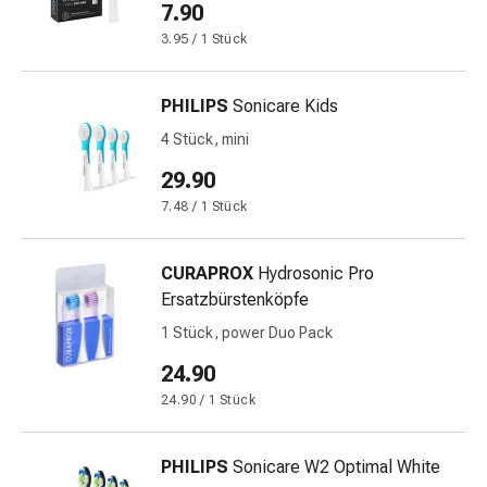
7.90
Harnwegsbeschwerden
Prostata
3.95 / 1 Stück
Nieren-
und
PHILIPS
Sonicare Kids
Blasenbeschwerden
4 Stück, mini
Schmerzen
&
29.90
Fieber
7.48 / 1 Stück
Kopfschmerzen
&
Migräne
CURAPROX
Hydrosonic Pro
Muskel-
Ersatzbürstenköpfe
&
1 Stück, power Duo Pack
Gelenkschmerzen
24.90
Schmerzmittel
Schmerztherapie
24.90 / 1 Stück
Kühlen
Wärmen
PHILIPS
Sonicare W2 Optimal White
Stress