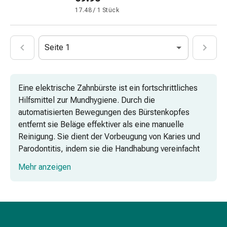
Vitamine
17.48 / 1 Stück
Mineralstoffe
Kombipräparate
Zahn-
Seite 1
&
Mundgesundheit
Kariesprophylaxe
Eine elektrische Zahnbürste ist ein fortschrittliches
Trockener
Hilfsmittel zur Mundhygiene. Durch die
Mund
automatisierten Bewegungen des Bürstenkopfes
(Xerostomie)
entfernt sie Beläge effektiver als eine manuelle
Munddesinfektionsmittel
Reinigung. Sie dient der Vorbeugung von Karies und
Aphten
Parodontitis, indem sie die Handhabung vereinfacht
und
und die Reinigungsleistung maximiert. Coop Vitality
Mundentzündungen
Mehr anzeigen
bietet ein umfassendes Sortiment an hochwertigen
Haar-
Modellen, die auf die verschiedenen Bedürfnisse der
Medikamente
dentalen Prävention zugeschnitten sind.
Haarausfallpräparate
Kopfhautbeschwerden
Differenzierung nach Produkttyp
Kopfläuse