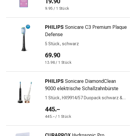
19.90
Gedächtnis-
9.95 / 1 Stück
&
Konzentrationsstörung
Allergien
PHILIPS
Sonicare C3 Premium Plaque
&
Defense
Heuschnupfen
5 Stück, schwarz
Antiallergika
Haut
69.90
Nase
13.98 / 1 Stück
Magen-
Darm
PHILIPS
Sonicare DiamondClean
Durchfall
9000 elektrische Schallzahnbürste
Hämorrhoiden
Magenbrennen
1 Stück, HX9914/57 Duopack schwarz &
roségold
Übelkeit
445.–
&
445.– / 1 Stück
Erbrechen
Verdauung,
Blähungen
CURAPROX
Hydrosonic Pro