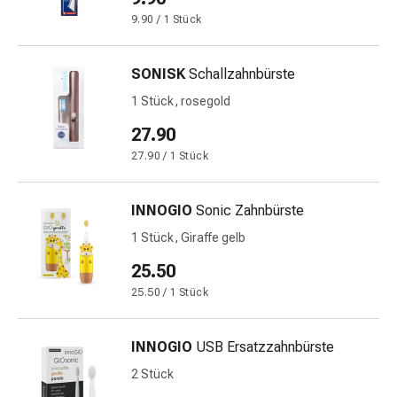
Schwitzen
9.90 / 1 Stück
Unreine
Haut
Fieberblasen
SONISK
Schallzahnbürste
Hautausschlag
1 Stück, rosegold
Akne
Naturmittel
27.90
Bachblütentherapie
27.90 / 1 Stück
Aus
Pflanzenknospen
INNOGIO
Sonic Zahnbürste
Homöopathie
Phytotherapie
1 Stück, Giraffe gelb
Schüssler-
25.50
Salz
25.50 / 1 Stück
Spagyrika
Anthroposophika
Niere,
INNOGIO
USB Ersatzzahnbürste
Blase,
2 Stück
Prostata