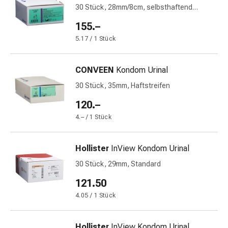
Störung
30 Stück, 28mm/8cm, selbsthaftend
Gedächtnis-
latexfrei
155.–
&
5.17 / 1 Stück
Konzentrationsstörung
Allergien
&
CONVEEN
Kondom Urinal
Heuschnupfen
30 Stück, 35mm, Haftstreifen
Antiallergika
Haut
120.–
Nase
4.– / 1 Stück
Magen-
Darm
Hollister
InView Kondom Urinal
Durchfall
Hämorrhoiden
30 Stück, 29mm, Standard
Magenbrennen
121.50
Übelkeit
4.05 / 1 Stück
&
Erbrechen
Verdauung,
Hollister
InView Kondom Urinal