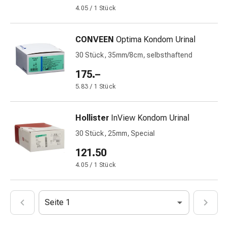
Immunsuppressiva
4.05 / 1 Stück
Insektenschutz
und
-
CONVEEN
Optima Kondom Urinal
mittel
30 Stück, 35mm/8cm, selbsthaftend
Mücken-
175.–
&
Zeckenschutz
5.83 / 1 Stück
Zeckenpinzette
Anti-
Hollister
InView Kondom Urinal
Wurmmittel
30 Stück, 25mm, Special
Rezeptpflichtige
Arzneimittel
121.50
Rezeptpflichtige
4.05 / 1 Stück
Arzneimittel
Vaginalbeschwerden
Menstruation
Seite 1
Wechseljahre
Scheideninfektion