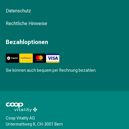
Gesichtskuren
Tagescreme
Datenschutz
Gesichtswasser
Gesichtsöl
Rechtliche Hinweise
Pflegegeräte
&
Bezahloptionen
Zubehör
Für
die
Haare
Spülungen
Sie können auch bequem per Rechnung bezahlen.
&
Kuren
Bürsten
&
Kämme
Tönungen
&
Coop Vitality AG
Untermattweg 8, CH-3001 Bern
Färbungen