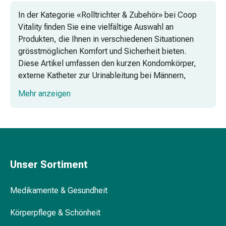
Vaginalgesundheit
In der Kategorie «Rolltrichter & Zubehör» bei Coop
Vitamine
Vitality finden Sie eine vielfältige Auswahl an
&
Produkten, die Ihnen in verschiedenen Situationen
Mineralstoffe
grösstmöglichen Komfort und Sicherheit bieten.
Vitamine
Diese Artikel umfassen den kurzen Kondomkörper,
Mineralstoffe
externe Katheter zur Urinableitung bei Männern,
Kombipräparate
selbstklebende Urinalkondome, latexfreie
Zahn-
Mehr anzeigen
Kondomurinale mit Selbsthaftung, Hautschutz
&
Einmaltücher, Klebeverstärkungsmittel und
Mundgesundheit
Urinalkondome mit Latex-Schlauchansatz.
Kariesprophylaxe
Trockener
Mund
(Xerostomie)
Unser Sortiment
Munddesinfektionsmittel
Aphten
Medikamente & Gesundheit
und
Mundentzündungen
Körperpflege & Schönheit
Haar-