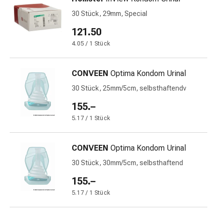
Blähungen
30 Stück, 29mm, Special
&
121.50
Krämpfe
Verstopfung
4.05 / 1 Stück
Medizinische
Hautpflege
CONVEEN
Optima Kondom Urinal
Ekzeme
30 Stück, 25mm/5cm, selbsthaftendv
&
Juckreiz
155.–
Hühneraugen
5.17 / 1 Stück
&
Warzen
CONVEEN
Optima Kondom Urinal
Nagel-
&
30 Stück, 30mm/5cm, selbsthaftend
Fusspilz
155.–
Narbenbehandlung
5.17 / 1 Stück
Trockene
Haut