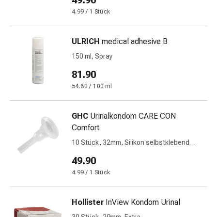
49.90
&
4.99 / 1 Stück
Netzverbände
Verbandsmaterial
ULRICH
medical adhesive B
Verbrennungen
&
150 ml, Spray
Sonnenbrand
81.90
Verbandwechsel-
54.60 / 100 ml
Sets
Wundauflagen
Wundbehandlung
GHC
Urinalkondom CARE CON
Wundsprays
Comfort
Wundverschlussstreifen
10 Stück, 32mm, Silikon selbstklebend
&
Schaftlänge 8cm Klebefläche 4.5cm
49.90
-
kleber
4.99 / 1 Stück
Ziehsalbe
Tupfer
Hollister
InView Kondom Urinal
Ohren