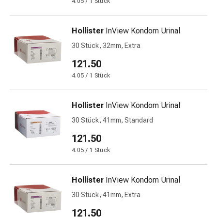
4.05 / 1 Stück
Stress
&
Hollister
InView Kondom Urinal
Schlaf
Beruhigung
30 Stück, 32mm, Extra
Stimmungsschwankungen
121.50
Schlafstörungen
4.05 / 1 Stück
Rhonchopathie
(Schnarchen)
Atemwege
Hollister
InView Kondom Urinal
Nasenmittel
30 Stück, 41mm, Standard
Atmungstraktbeschwerden
Infektionen
121.50
Windpocken
4.05 / 1 Stück
Neurologische
Erkrankungen
Hollister
InView Kondom Urinal
Schwindelgefühl
Stoffwechsel
30 Stück, 41mm, Extra
Osteoporose
121.50