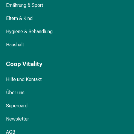
Ernährung & Sport
Medikamente
Haarausfallpräparate
Eltern & Kind
Kopfhautbeschwerden
Kopfläuse
Hygiene & Behandlung
Körperpflege
&
Haushalt
Schönheit
Gesichtspflege
Augenpflege
Coop Vitality
Peeling
Pflegemasken
Hilfe und Kontakt
Reinigung
Reinigungs-
Über uns
Accessoires
Supercard
Kosmetiktücher
&
Newsletter
Kosmetikbedarf
Nachtcreme
AGB