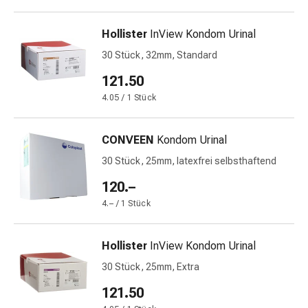
Prostata
Harnwegsbeschwerden
Hollister
InView Kondom Urinal
Prostata
30 Stück, 32mm, Standard
Nieren-
und
121.50
Blasenbeschwerden
4.05 / 1 Stück
Schmerzen
&
Fieber
CONVEEN
Kondom Urinal
Kopfschmerzen
30 Stück, 25mm, latexfrei selbsthaftend
&
120.–
Migräne
Muskel-
4.– / 1 Stück
&
Gelenkschmerzen
Hollister
InView Kondom Urinal
Schmerzmittel
30 Stück, 25mm, Extra
Schmerztherapie
Kühlen
121.50
Wärmen