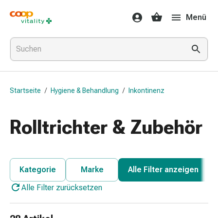
Medikamente
Menü
&
Gesundheit
Grippe
&
Erkältung
Halsbonbons
Startseite
/
Hygiene & Behandlung
/
Inkontinenz
Grippe-
&
Erkältung
Rolltrichter & Zubehör
Medikamente
Halsschmerzen
Husten
&
Kategorie
Marke
Alle Filter anzeigen
Bronchitis
Alle Filter zurücksetzen
Inhalationsgeräte
&
Zubehör