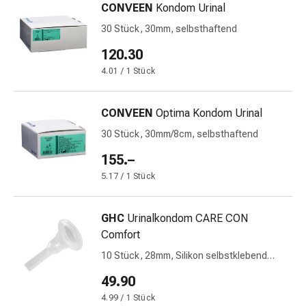
Krankhaftes
CONVEEN
Kondom Urinal
Schwitzen
30 Stück, 30mm, selbsthaftend
Unreine
Haut
120.30
Fieberblasen
4.01 / 1 Stück
Hautausschlag
Akne
CONVEEN
Optima Kondom Urinal
Naturmittel
Bachblütentherapie
30 Stück, 30mm/8cm, selbsthaftend
Aus
155.–
Pflanzenknospen
5.17 / 1 Stück
Homöopathie
Phytotherapie
Schüssler-
GHC
Urinalkondom CARE CON
Salz
Comfort
Spagyrika
10 Stück, 28mm, Silikon selbstklebend
Anthroposophika
Schaftlänge 8cm Klebefläche 4.5cm
49.90
Niere,
Blase,
4.99 / 1 Stück