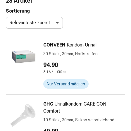
28 Artikel
Nasenreiniger
Taschentücher
Sortierung
Schnupfen
Relevanteste zuerst
Wund-
&
Brandversorgung
CONVEEN
Kondom Urinal
Elastische
Wundbinden
30 Stück, 30mm, Haftstreifen
Kompressen
94.90
Fingerverbände
3.16 / 1 Stück
Fixationspflaster
Gazen
Nur Versand möglich
Kompressionsbinden
Pflaster
Pflasterbinden,
GHC
Urinalkondom CARE CON
Tapes
Comfort
&
10 Stück, 30mm, Silikon selbstklebend
Zubehör
Schaftlänge 8cm Klebefläche 4.5cm
Schlauch-