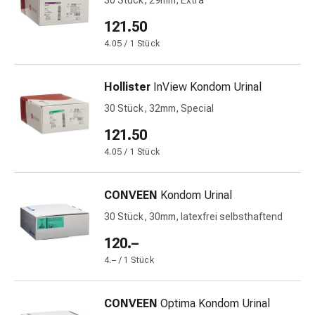
30 Stück, 29mm, Extra
und
Augen
121.50
Ohrenbeschwerden
4.05 / 1 Stück
Ohrenpflege
Augentropfen
Augenentzündungen
Hollister
InView Kondom Urinal
Augenverbände
30 Stück, 32mm, Special
Augenhygiene
121.50
Herz
&
4.05 / 1 Stück
Kreislauf
Herztherapie
CONVEEN
Kondom Urinal
Kompressions-
30 Stück, 30mm, latexfrei selbsthaftend
Strümpfe
Kreislaufbeschwerden
120.–
Rauchstopp
4.– / 1 Stück
Venenbeschwerden
Blutgerinnung
CONVEEN
Optima Kondom Urinal
Herznerven-