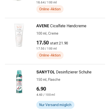
18.64 / 100 ml
&
Online-Aktion
Netzverbände
Verbandsmaterial
Verbrennungen
AVENE
Cicalfate Handcreme
&
100 ml, Creme
Sonnenbrand
Verbandwechsel-
17.50
statt 21.90
Sets
17.50 / 100 ml
Wundauflagen
Online-Aktion
Wundbehandlung
Wundsprays
Wundverschlussstreifen
SANYTOL
Desinfizierer Schuhe
&
150 ml, Flasche
-
kleber
6.90
Ziehsalbe
4.60 / 100 ml
Tupfer
Ohren
Nur Versand möglich