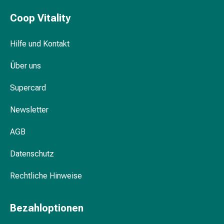
Pflegegeräte
Welche Rolle spielt Feuchtigkeit in der
&
Coop Vitality
Hautpflege?
Zubehör
Für
Hilfe und Kontakt
Passende Produkte für Ihre Hand- und
die
Fusspflege bei Coop Vitality
Haare
Über uns
Spülungen
&
Supercard
Kuren
Bürsten
Newsletter
&
AGB
Kämme
Tönungen
Datenschutz
&
Färbungen
Rechtliche Hinweise
Haarstyling
Haaröl
Haarwasser
Bezahloptionen
Shampoo