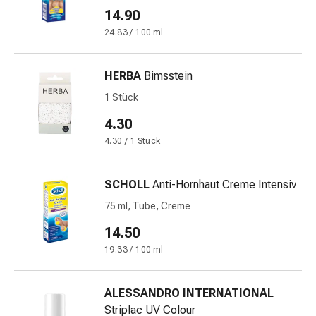
&
14.90
Schlaf
24.83 / 100 ml
Beruhigung
Stimmungsschwankungen
HERBA
Bimsstein
Schlafstörungen
Rhonchopathie
1 Stück
(Schnarchen)
4.30
Atemwege
4.30 / 1 Stück
Nasenmittel
Atmungstraktbeschwerden
Infektionen
SCHOLL
Anti-Hornhaut Creme Intensiv
Windpocken
75 ml, Tube, Creme
Stoffwechsel
14.50
Osteoporose
Immunsuppressiva
19.33 / 100 ml
Insektenschutz
und
ALESSANDRO INTERNATIONAL
-
Striplac UV Colour