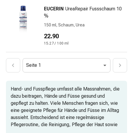
Vitamine
EUCERIN
UreaRepair Fussschaum 10
Mineralstoffe
%
Kombipräparate
Zahn-
150 ml, Schaum, Urea
&
22.90
Mundgesundheit
15.27 / 100 ml
Kariesprophylaxe
Trockener
Mund
Seite 1
(Xerostomie)
Munddesinfektionsmittel
Aphten
und
Hand- und Fusspflege umfasst alle Massnahmen, die
Mundentzündungen
dazu beitragen, Hände und Füsse gesund und
Haar-
gepflegt zu halten. Viele Menschen fragen sich, wie
Medikamente
eine geeignete Pflege für Hände und Füsse im Alltag
Haarausfallpräparate
aussieht. Entscheidend ist eine regelmässige
Kopfhautbeschwerden
Pflegeroutine, die Reinigung, Pflege der Haut sowie
Kopfläuse
die Nagelpflege kombiniert und an individuelle