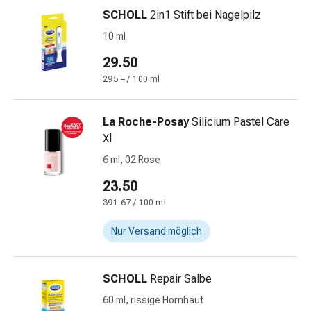
Harnwegsbeschwerden
SCHOLL
2in1 Stift bei Nagelpilz
Prostata
10 ml
Nieren-
und
29.50
Blasenbeschwerden
295.– / 100 ml
Schmerzen
&
La Roche-Posay
Silicium Pastel Care
Fieber
Xl
Kopfschmerzen
&
6 ml, 02 Rose
Migräne
23.50
Muskel-
391.67 / 100 ml
&
Gelenkschmerzen
Nur Versand möglich
Schmerzmittel
Schmerztherapie
Kühlen
SCHOLL
Repair Salbe
Wärmen
60 ml, rissige Hornhaut
Stress