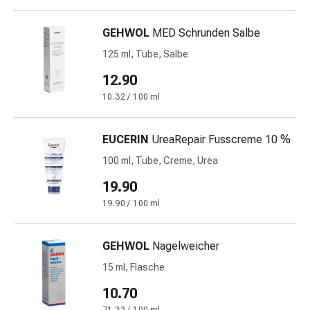
und
Augen
GEHWOL
MED Schrunden Salbe
Ohrenbeschwerden
Ohrenpflege
125 ml, Tube, Salbe
Augentropfen
12.90
Augenentzündungen
10.32 / 100 ml
Augenverbände
Augenhygiene
Herz
EUCERIN
UreaRepair Fusscreme 10 %
&
100 ml, Tube, Creme, Urea
Kreislauf
Herztherapie
19.90
Kompressions-
19.90 / 100 ml
Strümpfe
Kreislaufbeschwerden
GEHWOL
Nagelweicher
Rauchstopp
Venenbeschwerden
15 ml, Flasche
Herznerven-
10.70
Störung