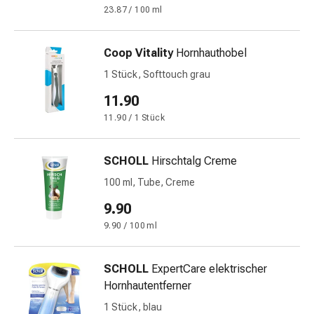
23.87 / 100 ml
&
Krämpfe
Verstopfung
Coop Vitality
Hornhauthobel
Medizinische
1 Stück, Softtouch grau
Hautpflege
Ekzeme
11.90
&
11.90 / 1 Stück
Juckreiz
Hühneraugen
SCHOLL
Hirschtalg Creme
&
Warzen
100 ml, Tube, Creme
Nagel-
9.90
&
9.90 / 100 ml
Fusspilz
Narbenbehandlung
Trockene
SCHOLL
ExpertCare elektrischer
Haut
Hornhautentferner
Krankhaftes
1 Stück, blau