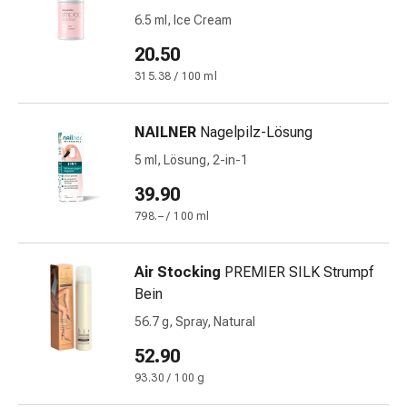
mittel
6.5 ml, Ice Cream
Mücken-
&
20.50
Zeckenschutz
315.38 / 100 ml
Zeckenpinzette
Anti-
NAILNER
Nagelpilz-Lösung
Wurmmittel
Rezeptpflichtige
5 ml, Lösung, 2-in-1
Arzneimittel
39.90
Rezeptpflichtige
798.– / 100 ml
Arzneimittel
Vaginalbeschwerden
Menstruation
Air Stocking
PREMIER SILK Strumpf
Wechseljahre
Bein
Scheideninfektion
56.7 g, Spray, Natural
Vaginalgesundheit
Vitamine
52.90
&
93.30 / 100 g
Mineralstoffe