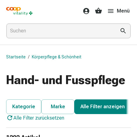
Medikamente
Menü
&
Gesundheit
Grippe
&
Erkältung
Halsbonbons
Startseite
/
Körperpflege & Schönheit
Grippe-
&
Erkältung
Hand- und Fusspflege
Medikamente
Halsschmerzen
Husten
&
Kategorie
Marke
Alle Filter anzeigen
Bronchitis
Alle Filter zurücksetzen
Inhalationsgeräte
&
Zubehör