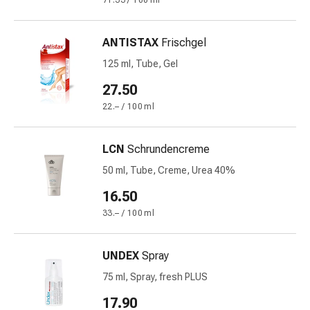
71.33 / 100 ml
Gedächtnis-
&
Konzentrationsstörung
ANTISTAX
Frischgel
Allergien
125 ml, Tube, Gel
&
27.50
Heuschnupfen
Antiallergika
22.– / 100 ml
Haut
Nase
LCN
Schrundencreme
Magen-
50 ml, Tube, Creme, Urea 40%
Darm
Durchfall
16.50
Hämorrhoiden
33.– / 100 ml
Magenbrennen
Übelkeit
UNDEX
Spray
&
Erbrechen
75 ml, Spray, fresh PLUS
Verdauung,
17.90
Blähungen