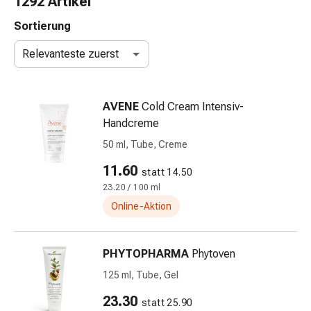
1292 Artikel
Nasenreiniger
Taschentücher
Sortierung
Schnupfen
Relevanteste zuerst
Wund-
&
Brandversorgung
AVENE
Cold Cream Intensiv-
Elastische
Handcreme
Wundbinden
Kompressen
50 ml, Tube, Creme
Fingerverbände
11.60
statt 14.50
Fixationspflaster
23.20 / 100 ml
Gazen
Kompressionsbinden
Online-Aktion
Pflaster
Pflasterbinden,
PHYTOPHARMA
Phytoven
Tapes
&
125 ml, Tube, Gel
Zubehör
23.30
statt 25.90
Schlauch-