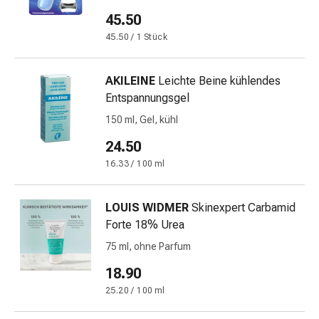
Schwitzen
45.50
Unreine
Haut
45.50 / 1 Stück
Fieberblasen
Hautausschlag
AKILEINE
Leichte Beine kühlendes
Akne
Entspannungsgel
Naturmittel
150 ml, Gel, kühl
Bachblütentherapie
Aus
24.50
Pflanzenknospen
16.33 / 100 ml
Homöopathie
Phytotherapie
Schüssler-
LOUIS WIDMER
Skinexpert Carbamid
Salz
Forte 18% Urea
Spagyrika
75 ml, ohne Parfum
Anthroposophika
18.90
Niere,
Blase,
25.20 / 100 ml
Prostata