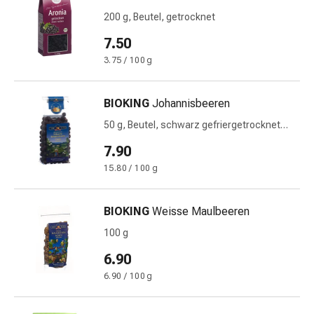
Gedächtnis-
200 g, Beutel, getrocknet
&
Konzentrationsstörung
7.50
Allergien
3.75 / 100 g
&
Heuschnupfen
BIOKING
Johannisbeeren
Antiallergika
Haut
50 g, Beutel, schwarz gefriergetrocknet
Bio
Nase
7.90
Magen-
15.80 / 100 g
Darm
Durchfall
Hämorrhoiden
BIOKING
Weisse Maulbeeren
Magenbrennen
100 g
Übelkeit
6.90
&
Erbrechen
6.90 / 100 g
Verdauung,
Blähungen