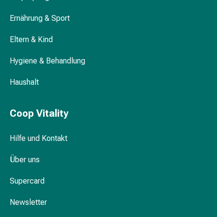
Körperpflege
Ernährung & Sport
&
Schönheit
Eltern & Kind
Gesichtspflege
Augenpflege
Hygiene & Behandlung
Peeling
Pflegemasken
Haushalt
Reinigung
Reinigungs-
Coop Vitality
Accessoires
Kosmetiktücher
&
Hilfe und Kontakt
Kosmetikbedarf
Über uns
Nachtcreme
Gesichtskuren
Supercard
Tagescreme
Gesichtswasser
Newsletter
Gesichtsöl