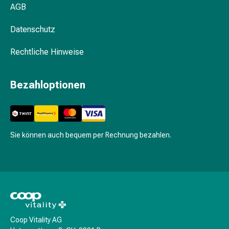
Pflegegeräte
AGB
&
Zubehör
Datenschutz
Für
die
Rechtliche Hinweise
Haare
Spülungen
Bezahloptionen
&
Kuren
Bürsten
&
Sie können auch bequem per Rechnung bezahlen.
Kämme
Tönungen
&
Färbungen
Haarstyling
Haaröl
Haarwasser
Coop Vitality AG
Shampoo