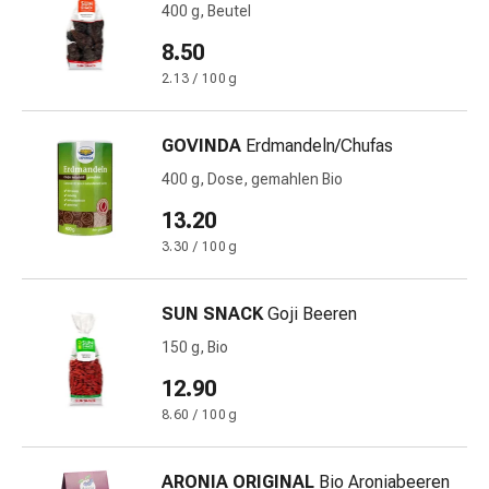
und
400 g, Beutel
Augen
8.50
Ohrenbeschwerden
Ohrenpflege
2.13 / 100 g
Augentropfen
Augenentzündungen
GOVINDA
Erdmandeln/Chufas
Augenverbände
400 g, Dose, gemahlen Bio
Augenhygiene
Herz
13.20
&
3.30 / 100 g
Kreislauf
Herztherapie
SUN SNACK
Goji Beeren
Kompressions-
Strümpfe
150 g, Bio
Kreislaufbeschwerden
12.90
Rauchstopp
8.60 / 100 g
Venenbeschwerden
Herznerven-
Störung
ARONIA ORIGINAL
Bio Aroniabeeren