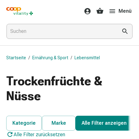
Medikamente
Menü
&
Gesundheit
Grippe
&
Erkältung
Halsbonbons
Startseite
/
Ernährung & Sport
/
Lebensmittel
Grippe-
&
Erkältung
Trockenfrüchte &
Medikamente
Halsschmerzen
Nüsse
Husten
&
Bronchitis
Inhalationsgeräte
Kategorie
Marke
Alle Filter anzeigen
&
Alle Filter zurücksetzen
Zubehör