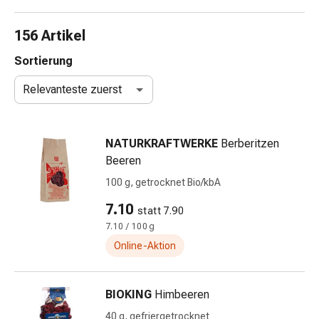
Nasenreiniger
Taschentücher
156 Artikel
Schnupfen
Wund-
Sortierung
&
Relevanteste zuerst
Brandversorgung
Elastische
Wundbinden
NATURKRAFTWERKE
Berberitzen
Kompressen
Beeren
Fingerverbände
Fixationspflaster
100 g, getrocknet Bio/kbA
Gazen
7.10
statt 7.90
Kompressionsbinden
7.10 / 100 g
Pflaster
Pflasterbinden,
Online-Aktion
Tapes
&
BIOKING
Himbeeren
Zubehör
Schlauch-
40 g, gefriergetrocknet