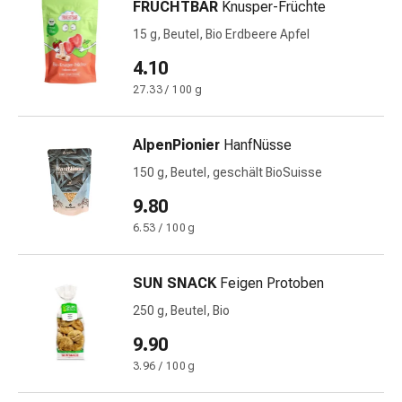
FRUCHTBAR
Knusper-Früchte
&
15 g, Beutel, Bio Erdbeere Apfel
Krämpfe
Verstopfung
4.10
Medizinische
27.33 / 100 g
Hautpflege
Ekzeme
AlpenPionier
HanfNüsse
&
Juckreiz
150 g, Beutel, geschält BioSuisse
Hühneraugen
9.80
&
6.53 / 100 g
Warzen
Nagel-
&
SUN SNACK
Feigen Protoben
Fusspilz
250 g, Beutel, Bio
Narbenbehandlung
Trockene
9.90
Haut
3.96 / 100 g
Krankhaftes