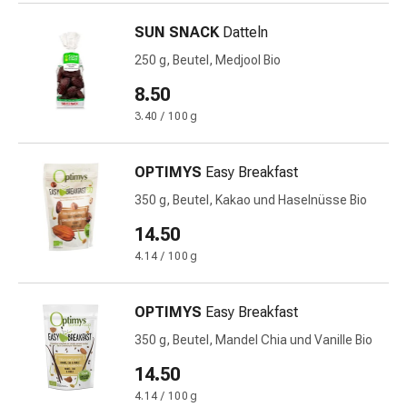
Harnwegsbeschwerden
Prostata
SUN SNACK
Datteln
Nieren-
250 g, Beutel, Medjool Bio
und
8.50
Blasenbeschwerden
Schmerzen
3.40 / 100 g
&
Fieber
OPTIMYS
Easy Breakfast
Kopfschmerzen
350 g, Beutel, Kakao und Haselnüsse Bio
&
Migräne
14.50
Muskel-
4.14 / 100 g
&
Gelenkschmerzen
OPTIMYS
Easy Breakfast
Schmerzmittel
Schmerztherapie
350 g, Beutel, Mandel Chia und Vanille Bio
Kühlen
14.50
Wärmen
4.14 / 100 g
Stress