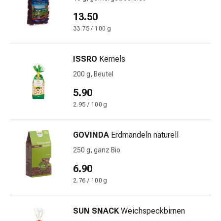
&
13.50
Netzverbände
33.75 / 100 g
Verbandsmaterial
Verbrennungen
&
ISSRO
Kernels
Sonnenbrand
200 g, Beutel
Verbandwechsel-
5.90
Sets
Wundauflagen
2.95 / 100 g
Wundbehandlung
Wundsprays
GOVINDA
Erdmandeln naturell
Wundverschlussstreifen
250 g, ganz Bio
&
-
6.90
kleber
2.76 / 100 g
Ziehsalbe
Tupfer
Ohren
SUN SNACK
Weichspeckbirnen