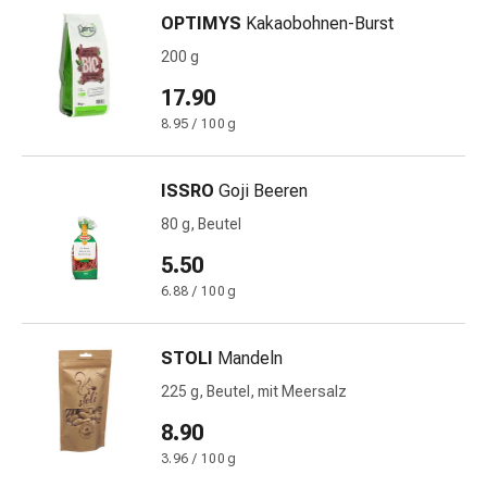
Schwitzen
OPTIMYS
Kakaobohnen-Burst
Unreine
Haut
200 g
Fieberblasen
17.90
Hautausschlag
8.95 / 100 g
Akne
Naturmittel
Bachblütentherapie
ISSRO
Goji Beeren
Aus
80 g, Beutel
Pflanzenknospen
5.50
Homöopathie
Phytotherapie
6.88 / 100 g
Schüssler-
Salz
STOLI
Mandeln
Spagyrika
225 g, Beutel, mit Meersalz
Anthroposophika
Niere,
8.90
Blase,
3.96 / 100 g
Prostata