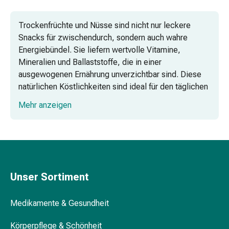
Vitamine
Mineralstoffe
Trockenfrüchte und Nüsse sind nicht nur leckere
Kombipräparate
Snacks für zwischendurch, sondern auch wahre
Zahn-
Energiebündel. Sie liefern wertvolle Vitamine,
&
Mineralien und Ballaststoffe, die in einer
Mundgesundheit
ausgewogenen Ernährung unverzichtbar sind. Diese
Kariesprophylaxe
natürlichen Köstlichkeiten sind ideal für den täglichen
Trockener
Verzehr, sei es als Energielieferant während eines
Mund
Mehr anzeigen
anstrengenden Arbeitstages oder als gesunde Zutat in
(Xerostomie)
verschiedenen Gerichten.
Munddesinfektionsmittel
Aphten
und
Mundentzündungen
Unser Sortiment
Haar-
Medikamente
Haarausfallpräparate
Medikamente & Gesundheit
Kopfhautbeschwerden
Körperpflege & Schönheit
Kopfläuse