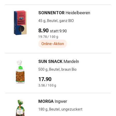
&
Schlaf
SONNENTOR
Heidelbeeren
Beruhigung
45 g, Beutel, ganz BIO
Stimmungsschwankungen
Schlafstörungen
8.90
statt 9.90
Rhonchopathie
19.78 / 100 g
(Schnarchen)
Online-Aktion
Atemwege
Nasenmittel
Atmungstraktbeschwerden
SUN SNACK
Mandeln
Infektionen
500 g, Beutel, braun Bio
Windpocken
17.90
Stoffwechsel
Osteoporose
3.58 / 100 g
Immunsuppressiva
Insektenschutz
MORGA
Ingwer
und
180 g, Beutel, ungezuckert
-