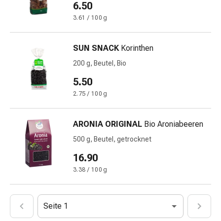
mittel
6.50
Mücken-
3.61 / 100 g
&
Zeckenschutz
SUN SNACK
Korinthen
Zeckenpinzette
Anti-
200 g, Beutel, Bio
Wurmmittel
5.50
Rezeptpflichtige
2.75 / 100 g
Arzneimittel
Rezeptpflichtige
Arzneimittel
ARONIA ORIGINAL
Bio Aroniabeeren
Vaginalbeschwerden
500 g, Beutel, getrocknet
Menstruation
Wechseljahre
16.90
Scheideninfektion
3.38 / 100 g
Vaginalgesundheit
Vitamine
&
Seite 1
Mineralstoffe