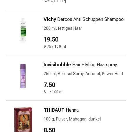
325.– / 100 g
&
Krämpfe
Vichy
Dercos Anti Schuppen Shampoo
Verstopfung
Medizinische
200 ml, fettiges Haar
Hautpflege
19.50
Ekzeme
9.75 / 100 ml
&
Juckreiz
Hühneraugen
Invisibobble
Hair Styling Haarspray
&
250 ml, Aerosol Spray, Aerosol, Power Hold
Warzen
Nagel-
7.50
&
3.– / 100 ml
Fusspilz
Narbenbehandlung
THIBAUT
Henna
Trockene
Haut
100 g, Pulver, Mahagoni dunkel
Krankhaftes
8.50