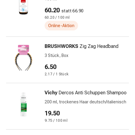
&
60.20
statt 66.90
Netzverbände
60.20 / 100 ml
Verbandsmaterial
Online-Aktion
Verbrennungen
&
Sonnenbrand
BRUSHWORKS
Zig Zag Headband
Verbandwechsel-
3 Stück, Box
Sets
Wundauflagen
6.50
Wundbehandlung
2.17 / 1 Stück
Wundsprays
Wundverschlussstreifen
&
Vichy
Dercos Anti Schuppen Shampoo
-
200 ml, trockenes Haar deutsch/italienisch
kleber
19.50
Ziehsalbe
Tupfer
9.75 / 100 ml
Ohren