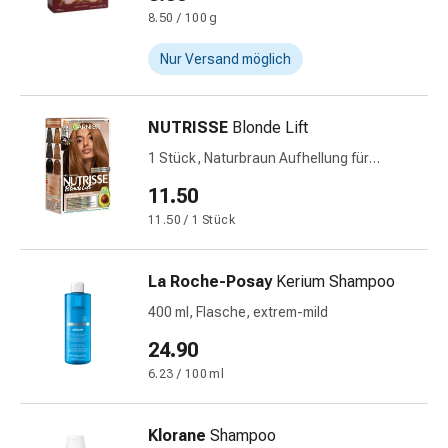
Schwitzen
8.50 / 100 g
Unreine
Haut
Nur Versand möglich
Fieberblasen
Hautausschlag
Akne
NUTRISSE
Blonde Lift
Naturmittel
1 Stück, Naturbraun Aufhellung für
Bachblütentherapie
dunkles Haar UL1
11.50
Aus
Pflanzenknospen
11.50 / 1 Stück
Homöopathie
Phytotherapie
La Roche-Posay
Kerium Shampoo
Schüssler-
400 ml, Flasche, extrem-mild
Salz
Spagyrika
24.90
Anthroposophika
6.23 / 100 ml
Niere,
Blase,
Prostata
Klorane
Shampoo