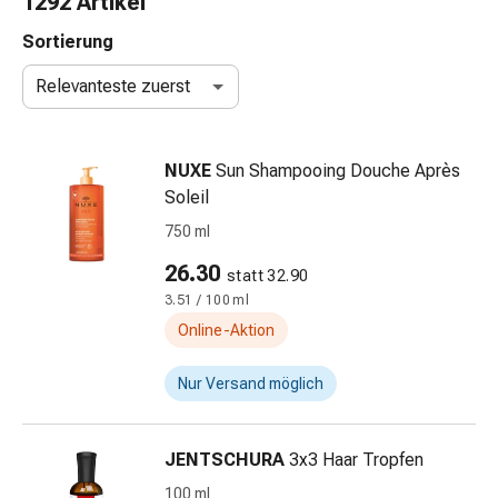
1292 Artikel
Nasenreiniger
Taschentücher
Sortierung
Schnupfen
Relevanteste zuerst
Wund-
&
Brandversorgung
NUXE
Sun Shampooing Douche Après
Elastische
Soleil
Wundbinden
Kompressen
750 ml
Fingerverbände
26.30
statt 32.90
Fixationspflaster
3.51 / 100 ml
Gazen
Kompressionsbinden
Online-Aktion
Pflaster
Pflasterbinden,
Nur Versand möglich
Tapes
&
JENTSCHURA
3x3 Haar Tropfen
Zubehör
Schlauch-
100 ml