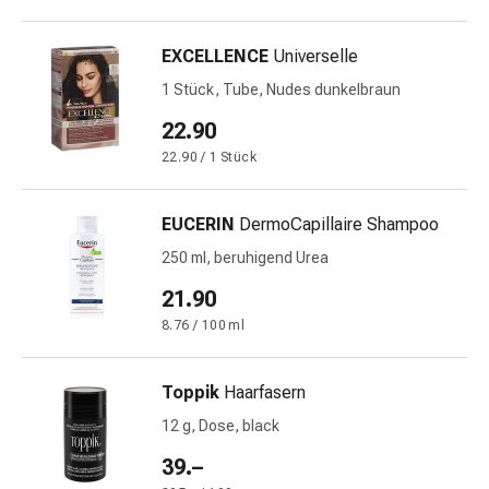
Gedächtnis-
&
EXCELLENCE
Universelle
Konzentrationsstörung
Allergien
1 Stück, Tube, Nudes dunkelbraun
&
22.90
Heuschnupfen
22.90 / 1 Stück
Antiallergika
Haut
Nase
EUCERIN
DermoCapillaire Shampoo
Magen-
250 ml, beruhigend Urea
Darm
21.90
Durchfall
Hämorrhoiden
8.76 / 100 ml
Magenbrennen
Übelkeit
Toppik
Haarfasern
&
12 g, Dose, black
Erbrechen
Verdauung,
39.–
Blähungen