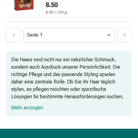
Vitamine
8.50
Mineralstoffe
8.50 / 100 g
Kombipräparate
Zahn-
&
Seite 1
Mundgesundheit
Kariesprophylaxe
Trockener
Die Haare sind nicht nur ein natürlicher Schmuck,
Mund
sondern auch Ausdruck unserer Persönlichkeit. Die
(Xerostomie)
richtige Pflege und das passende Styling spielen
Munddesinfektionsmittel
daher eine zentrale Rolle. Ob Sie Ihr Haar täglich
Aphten
stylen, es pflegen möchten oder spezifische
und
Lösungen für bestimmte Herausforderungen suchen,
Mundentzündungen
hier finden Sie eine umfassende Auswahl an
Haar-
Mehr anzeigen
hochwertigen Produkten für verschiedene
Medikamente
Anforderungen.
Haarausfallpräparate
Kopfhautbeschwerden
Haaröl & Spülungen & Kuren
Kopfläuse