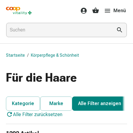
Medikamente
Menü
&
Gesundheit
Grippe
&
Erkältung
Halsbonbons
Startseite
/
Körperpflege & Schönheit
Grippe-
&
Erkältung
Für die Haare
Medikamente
Halsschmerzen
Husten
&
Kategorie
Marke
Alle Filter anzeigen
Bronchitis
Alle Filter zurücksetzen
Inhalationsgeräte
&
Zubehör