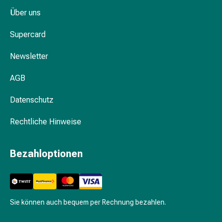
Pflegegeräte
Über uns
&
Zubehör
Supercard
Für
die
Newsletter
Haare
Spülungen
AGB
&
Kuren
Datenschutz
Bürsten
&
Rechtliche Hinweise
Kämme
Tönungen
Bezahloptionen
&
Färbungen
Haarstyling
Haaröl
Sie können auch bequem per Rechnung bezahlen.
Haarwasser
Shampoo