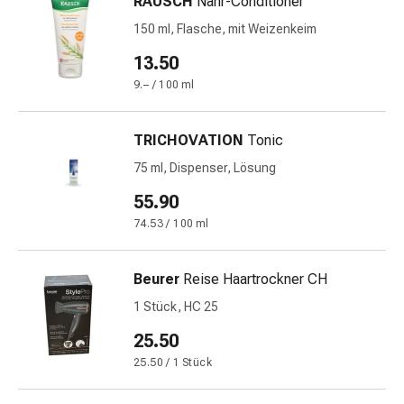
RAUSCH
Nähr-Conditioner
&
150 ml, Flasche, mit Weizenkeim
Schlaf
Beruhigung
13.50
Stimmungsschwankungen
9.– / 100 ml
Schlafstörungen
Rhonchopathie
TRICHOVATION
Tonic
(Schnarchen)
Atemwege
75 ml, Dispenser, Lösung
Nasenmittel
55.90
Atmungstraktbeschwerden
74.53 / 100 ml
Infektionen
Windpocken
Stoffwechsel
Beurer
Reise Haartrockner CH
Osteoporose
1 Stück, HC 25
Immunsuppressiva
25.50
Insektenschutz
und
25.50 / 1 Stück
-