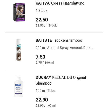
und
KATIVA
Xpress Haarglättung
Augen
1 Stück
Ohrenbeschwerden
Ohrenpflege
22.50
Augentropfen
22.50 / 1 Stück
Augenentzündungen
Augenverbände
BATISTE
Trockenshampoo
Augenhygiene
Herz
200 ml, Aerosol Spray, Aerosol, Dark
&
Brunette
7.50
Kreislauf
3.75 / 100 ml
Herztherapie
Kompressions-
Strümpfe
DUCRAY
KELUAL DS Original
Kreislaufbeschwerden
Shampoo
Rauchstopp
100 ml, Tube
Venenbeschwerden
Herznerven-
22.90
Störung
22.90 / 100 ml