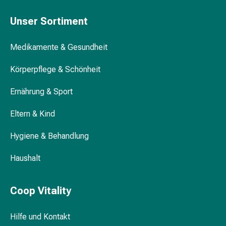
Körperpflege
Unser Sortiment
&
Bürsten & Kämme
Schönheit
Gesichtspflege
Medikamente & Gesundheit
Augenpflege
Körperpflege & Schönheit
Peeling
Stylingschaum & Trockenshampoo
Pflegemasken
Ernährung & Sport
Reinigung
Reinigungs-
Eltern & Kind
Accessoires
Tönungen & Färbungen
Kosmetiktücher
Hygiene & Behandlung
&
Kosmetikbedarf
Haushalt
Nachtcreme
Gesichtskuren
Coop Vitality
Tagescreme
Gesichtswasser
Gesichtsöl
Hilfe und Kontakt