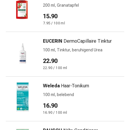
Harnwegsbeschwerden
200 ml, Granatapfel
Prostata
15.90
Nieren-
und
7.95 / 100 ml
Blasenbeschwerden
Schmerzen
EUCERIN
DermoCapillaire Tinktur
&
100 ml, Tinktur, beruhigend Urea
Fieber
Kopfschmerzen
22.90
&
22.90 / 100 ml
Migräne
Muskel-
Weleda
Haar-Tonikum
&
Gelenkschmerzen
100 ml, belebend
Schmerzmittel
16.90
Schmerztherapie
16.90 / 100 ml
Kühlen
Wärmen
Stress