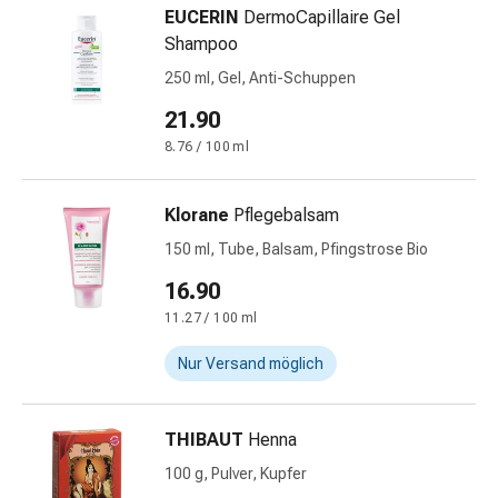
mittel
EUCERIN
DermoCapillaire Gel
Mücken-
Shampoo
&
250 ml, Gel, Anti-Schuppen
Zeckenschutz
Zeckenpinzette
21.90
Anti-
8.76 / 100 ml
Wurmmittel
Rezeptpflichtige
Klorane
Pflegebalsam
Arzneimittel
Rezeptpflichtige
150 ml, Tube, Balsam, Pfingstrose Bio
Arzneimittel
16.90
Vaginalbeschwerden
11.27 / 100 ml
Menstruation
Wechseljahre
Nur Versand möglich
Scheideninfektion
Vaginalgesundheit
Vitamine
THIBAUT
Henna
&
100 g, Pulver, Kupfer
Mineralstoffe