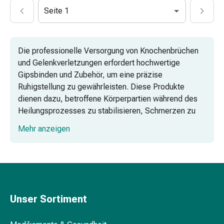
Vitamine
Seite 1
Mineralstoffe
Kombipräparate
Zahn-
Die professionelle Versorgung von Knochenbrüchen
&
und Gelenkverletzungen erfordert hochwertige
Mundgesundheit
Gipsbinden und Zubehör, um eine präzise
Kariesprophylaxe
Ruhigstellung zu gewährleisten. Diese Produkte
Trockener
dienen dazu, betroffene Körperpartien während des
Mund
Heilungsprozesses zu stabilisieren, Schmerzen zu
(Xerostomie)
lindern und Fehlstellungen vorzubeugen. Eine
Munddesinfektionsmittel
Mehr anzeigen
fachgerechte Applikation kombiniert dabei
Aphten
stabilisierende Stützverbände mit schützenden
und
Unterpolsterungen, um sowohl die medizinische
Mundentzündungen
Wirksamkeit als auch den Tragekomfort für Patienten
Haar-
sicherzustellen.
Medikamente
Haarausfallpräparate
Unser Sortiment
Gips- und Castverbände im Vergleich
Kopfhautbeschwerden
Kopfläuse