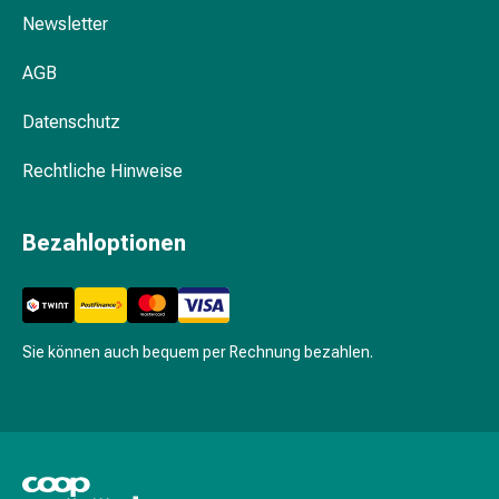
Pflegegeräte
vollständig ausgehärtet ist?
Newsletter
&
Zubehör
Professionelle Frakturversorgung: Gips-
AGB
Für
und Cast-Materialien bei Coop Vitality
die
Datenschutz
Haare
Spülungen
Rechtliche Hinweise
&
Kuren
Bezahloptionen
Bürsten
&
Kämme
Tönungen
&
Sie können auch bequem per Rechnung bezahlen.
Färbungen
Haarstyling
Haaröl
Haarwasser
Shampoo