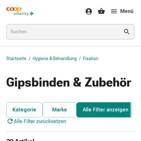
Medikamente
Menü
&
Gesundheit
Grippe
&
Erkältung
Halsbonbons
Startseite
/
Hygiene & Behandlung
/
Fixation
Grippe-
&
Erkältung
Gipsbinden & Zubehör
Medikamente
Halsschmerzen
Husten
&
Kategorie
Marke
Alle Filter anzeigen
Bronchitis
Alle Filter zurücksetzen
Inhalationsgeräte
&
Zubehör