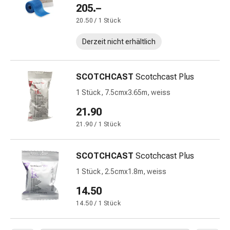
mittel
205.–
Mücken-
20.50 / 1 Stück
&
Zeckenschutz
Derzeit nicht erhältlich
Zeckenpinzette
Anti-
Wurmmittel
SCOTCHCAST
Scotchcast Plus
Rezeptpflichtige
1 Stück, 7.5cmx3.65m, weiss
Arzneimittel
21.90
Rezeptpflichtige
Arzneimittel
21.90 / 1 Stück
Vaginalbeschwerden
Menstruation
SCOTCHCAST
Scotchcast Plus
Wechseljahre
1 Stück, 2.5cmx1.8m, weiss
Scheideninfektion
Vaginalgesundheit
14.50
Vitamine
14.50 / 1 Stück
&
Mineralstoffe