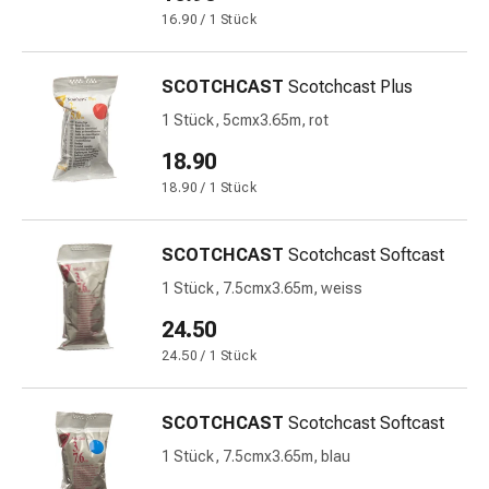
&
16.90 / 1 Stück
Krämpfe
Verstopfung
SCOTCHCAST
Scotchcast Plus
Medizinische
1 Stück, 5cmx3.65m, rot
Hautpflege
Ekzeme
18.90
&
18.90 / 1 Stück
Juckreiz
Hühneraugen
SCOTCHCAST
Scotchcast Softcast
&
Warzen
1 Stück, 7.5cmx3.65m, weiss
Nagel-
24.50
&
24.50 / 1 Stück
Fusspilz
Narbenbehandlung
Trockene
SCOTCHCAST
Scotchcast Softcast
Haut
1 Stück, 7.5cmx3.65m, blau
Krankhaftes