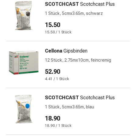
SCOTCHCAST
Scotchcast Plus
&
Netzverbände
1 Stück, 5cmx3.65m, schwarz
Verbandsmaterial
15.50
Verbrennungen
15.50 / 1 Stück
&
Sonnenbrand
Verbandwechsel-
Cellona
Gipsbinden
Sets
12 Stück, 2.75mx10cm, feincremig
Wundauflagen
52.90
Wundbehandlung
Wundsprays
4.41 / 1 Stück
Wundverschlussstreifen
&
SCOTCHCAST
Scotchcast Plus
-
1 Stück, 5cmx3.65m, blau
kleber
Ziehsalbe
18.90
Tupfer
18.90 / 1 Stück
Ohren