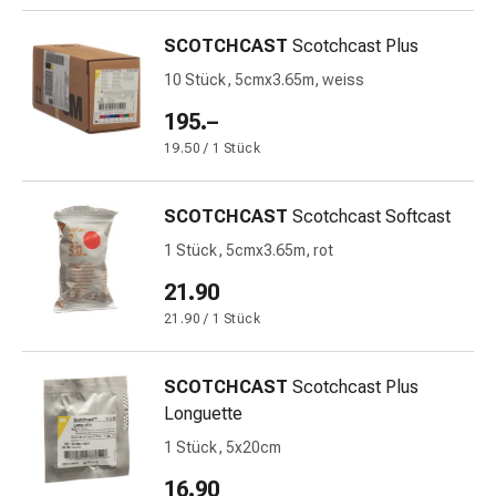
Gedächtnis-
&
SCOTCHCAST
Scotchcast Plus
Konzentrationsstörung
10 Stück, 5cmx3.65m, weiss
Allergien
&
195.–
Heuschnupfen
19.50 / 1 Stück
Antiallergika
Haut
SCOTCHCAST
Scotchcast Softcast
Nase
Magen-
1 Stück, 5cmx3.65m, rot
Darm
21.90
Durchfall
21.90 / 1 Stück
Hämorrhoiden
Magenbrennen
Übelkeit
SCOTCHCAST
Scotchcast Plus
&
Longuette
Erbrechen
1 Stück, 5x20cm
Verdauung,
16.90
Blähungen