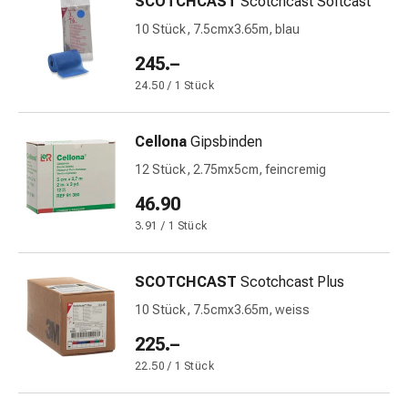
SCOTCHCAST
Scotchcast Softcast
Harnwegsbeschwerden
10 Stück, 7.5cmx3.65m, blau
Prostata
Nieren-
245.–
und
24.50 / 1 Stück
Blasenbeschwerden
Schmerzen
&
Cellona
Gipsbinden
Fieber
12 Stück, 2.75mx5cm, feincremig
Kopfschmerzen
46.90
&
Migräne
3.91 / 1 Stück
Muskel-
&
SCOTCHCAST
Scotchcast Plus
Gelenkschmerzen
10 Stück, 7.5cmx3.65m, weiss
Schmerzmittel
Schmerztherapie
225.–
Kühlen
22.50 / 1 Stück
Wärmen
Stress