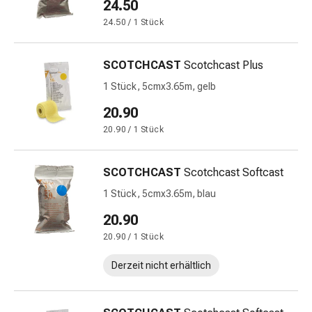
Schwitzen
24.50
Unreine
24.50 / 1 Stück
Haut
Fieberblasen
SCOTCHCAST
Scotchcast Plus
Hautausschlag
Akne
1 Stück, 5cmx3.65m, gelb
Naturmittel
20.90
Bachblütentherapie
20.90 / 1 Stück
Aus
Pflanzenknospen
Homöopathie
SCOTCHCAST
Scotchcast Softcast
Phytotherapie
1 Stück, 5cmx3.65m, blau
Schüssler-
20.90
Salz
Spagyrika
20.90 / 1 Stück
Anthroposophika
Derzeit nicht erhältlich
Niere,
Blase,
Prostata