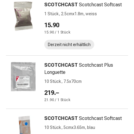
SCOTCHCAST
Scotchcast Softcast
&
Schlaf
1 Stück, 2.5cmx1.8m, weiss
Beruhigung
15.90
Stimmungsschwankungen
15.90 / 1 Stück
Schlafstörungen
Rhonchopathie
Derzeit nicht erhältlich
(Schnarchen)
Atemwege
Nasenmittel
SCOTCHCAST
Scotchcast Plus
Atmungstraktbeschwerden
Longuette
Infektionen
10 Stück, 7.5x70cm
Windpocken
Stoffwechsel
219.–
Osteoporose
21.90 / 1 Stück
Immunsuppressiva
Insektenschutz
SCOTCHCAST
Scotchcast Softcast
und
-
10 Stück, 5cmx3.65m, blau