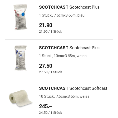
und
Augen
SCOTCHCAST
Scotchcast Plus
Ohrenbeschwerden
1 Stück, 7.6cmx3.65m, blau
Ohrenpflege
21.90
Augentropfen
Augenentzündungen
21.90 / 1 Stück
Augenverbände
Augenhygiene
SCOTCHCAST
Scotchcast Plus
Herz
1 Stück, 10cmx3.65m, weiss
&
Kreislauf
27.50
Herztherapie
27.50 / 1 Stück
Kompressions-
Strümpfe
SCOTCHCAST
Scotchcast Softcast
Kreislaufbeschwerden
Rauchstopp
10 Stück, 7.5cmx3.65m, weiss
Venenbeschwerden
245.–
Herznerven-
24.50 / 1 Stück
Störung