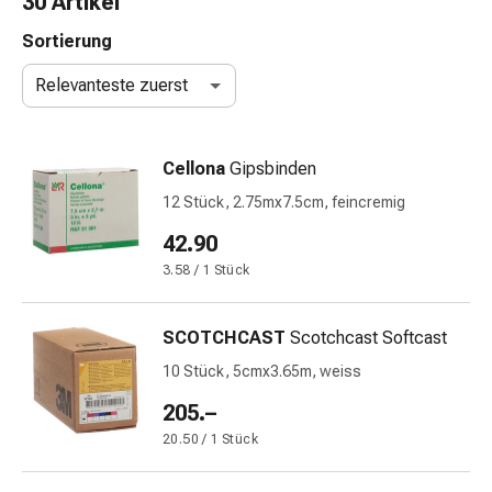
30 Artikel
Nasenreiniger
Taschentücher
Sortierung
Schnupfen
Relevanteste zuerst
Wund-
&
Brandversorgung
Cellona
Gipsbinden
Elastische
Wundbinden
12 Stück, 2.75mx7.5cm, feincremig
Kompressen
42.90
Fingerverbände
3.58 / 1 Stück
Fixationspflaster
Gazen
Kompressionsbinden
SCOTCHCAST
Scotchcast Softcast
Pflaster
10 Stück, 5cmx3.65m, weiss
Pflasterbinden,
Tapes
205.–
&
20.50 / 1 Stück
Zubehör
Schlauch-