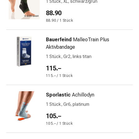
1 Stück, XL, schwarz/grün
&
88.90
Krämpfe
Verstopfung
88.90 / 1 Stück
Medizinische
Hautpflege
Bauerfeind
MalleoTrain Plus
Ekzeme
Aktivbandage
&
1 Stück, Gr2, links titan
Juckreiz
Hühneraugen
115.–
&
115.– / 1 Stück
Warzen
Nagel-
Sporlastic
Achillodyn
&
Fusspilz
1 Stück, Gr6, platinum
Narbenbehandlung
105.–
Trockene
105.– / 1 Stück
Haut
Krankhaftes