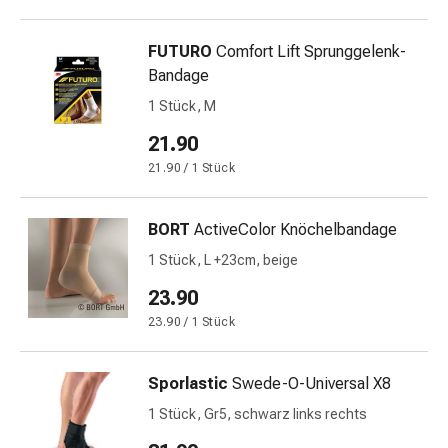
und
Augen
Ohrenbeschwerden
FUTURO
Comfort Lift Sprunggelenk-
Ohrenpflege
Bandage
Augentropfen
1 Stück, M
Augenentzündungen
21.90
Augenverbände
Augenhygiene
21.90 / 1 Stück
Herz
&
BORT
ActiveColor Knöchelbandage
Kreislauf
1 Stück, L +23cm, beige
Herztherapie
Kompressions-
23.90
Strümpfe
23.90 / 1 Stück
Kreislaufbeschwerden
Rauchstopp
Sporlastic
Swede-O-Universal X8
Venenbeschwerden
Herznerven-
1 Stück, Gr5, schwarz links rechts
Störung