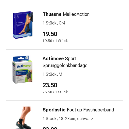
Harnwegsbeschwerden
Prostata
Thuasne
MalleoAction
Nieren-
1 Stück, Gr4
und
Blasenbeschwerden
19.50
Schmerzen
19.50 / 1 Stück
&
Fieber
Kopfschmerzen
Actimove
Sport
&
Sprunggelenkbandage
Migräne
1 Stück, M
Muskel-
23.50
&
Gelenkschmerzen
23.50 / 1 Stück
Schmerzmittel
Schmerztherapie
Sporlastic
Foot up Fussheberband
Kühlen
1 Stück, 18-23cm, schwarz
Wärmen
Stress