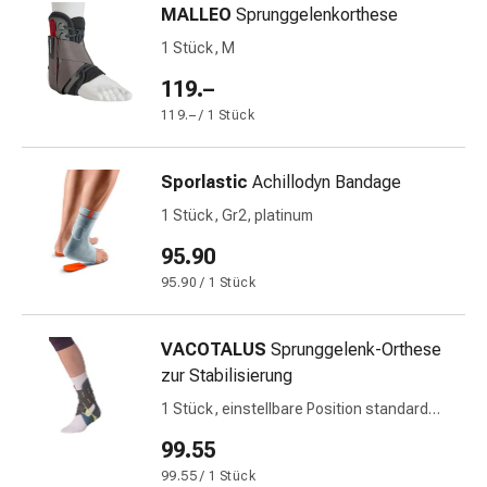
MALLEO
Sprunggelenkorthese
&
Netzverbände
1 Stück, M
Verbandsmaterial
119.–
Verbrennungen
119.– / 1 Stück
&
Sonnenbrand
Verbandwechsel-
Sporlastic
Achillodyn Bandage
Sets
1 Stück, Gr2, platinum
Wundauflagen
95.90
Wundbehandlung
Wundsprays
95.90 / 1 Stück
Wundverschlussstreifen
&
VACOTALUS
Sprunggelenk-Orthese
-
zur Stabilisierung
kleber
1 Stück, einstellbare Position standard
Ziehsalbe
rechts
Tupfer
99.55
Ohren
99.55 / 1 Stück