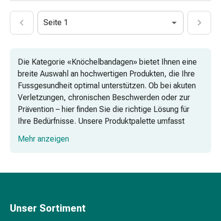
Vitamine
Mineralstoffe
Seite 1
Kombipräparate
Zahn-
&
Die Kategorie «Knöchelbandagen» bietet Ihnen eine
Mundgesundheit
breite Auswahl an hochwertigen Produkten, die Ihre
Kariesprophylaxe
Fussgesundheit optimal unterstützen. Ob bei akuten
Trockener
Verletzungen, chronischen Beschwerden oder zur
Mund
Prävention – hier finden Sie die richtige Lösung für
(Xerostomie)
Ihre Bedürfnisse. Unsere Produktpalette umfasst
Munddesinfektionsmittel
Plantarfasziitis-Bandagen für die Nacht,
Aphten
Mehr anzeigen
Sprunggelenk-Orthesen zur stabilisierenden,
und
einstellbaren Position, diverse Aktivbandagen,
Mundentzündungen
Peroneus-Schienen, Sprunggelenk-Orthesen mit
Haar-
Luftkissen und Knöchelstützen mit Schnürung.
Medikamente
Haarausfallpräparate
Kopfhautbeschwerden
Unser Sortiment
Kopfläuse