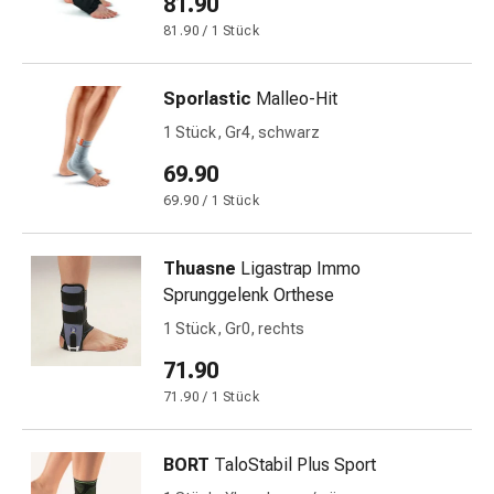
81.90
Gedächtnis-
81.90 / 1 Stück
&
Konzentrationsstörung
Allergien
Sporlastic
Malleo-Hit
&
1 Stück, Gr4, schwarz
Heuschnupfen
Antiallergika
69.90
Haut
69.90 / 1 Stück
Nase
Magen-
Thuasne
Ligastrap Immo
Darm
Sprunggelenk Orthese
Durchfall
Hämorrhoiden
1 Stück, Gr0, rechts
Magenbrennen
71.90
Übelkeit
71.90 / 1 Stück
&
Erbrechen
Verdauung,
BORT
TaloStabil Plus Sport
Blähungen