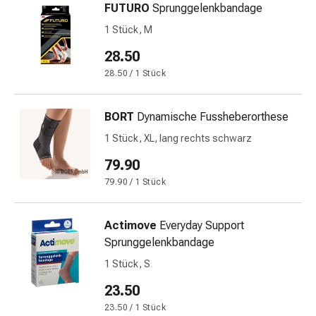
Schwitzen
FUTURO
Sprunggelenkbandage
Unreine
1 Stück, M
Haut
Fieberblasen
28.50
Hautausschlag
28.50 / 1 Stück
Akne
Naturmittel
BORT
Dynamische Fussheberorthese
Bachblütentherapie
Aus
1 Stück, XL, lang rechts schwarz
Pflanzenknospen
79.90
Homöopathie
79.90 / 1 Stück
Phytotherapie
Schüssler-
Salz
Actimove
Everyday Support
Spagyrika
Sprunggelenkbandage
Anthroposophika
1 Stück, S
Niere,
23.50
Blase,
Prostata
23.50 / 1 Stück