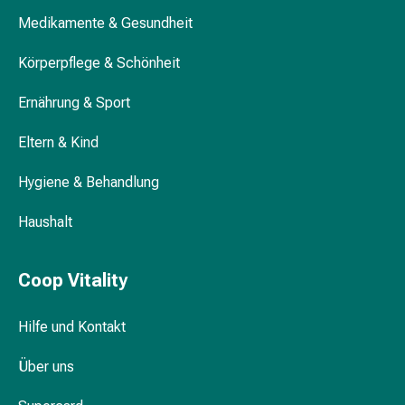
Körperpflege
Medikamente & Gesundheit
&
Schönheit
Körperpflege & Schönheit
Gesichtspflege
Ernährung & Sport
Augenpflege
Peeling
Eltern & Kind
Pflegemasken
Reinigung
Hygiene & Behandlung
Reinigungs-
Accessoires
Haushalt
Kosmetiktücher
&
Kosmetikbedarf
Coop Vitality
Nachtcreme
Gesichtskuren
Hilfe und Kontakt
Tagescreme
Gesichtswasser
Über uns
Gesichtsöl