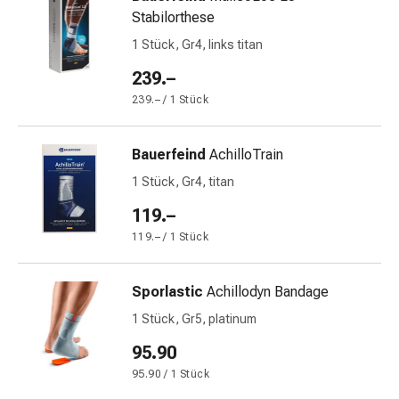
mittel
Stabilorthese
Mücken-
&
1 Stück, Gr4, links titan
Zeckenschutz
239.–
Zeckenpinzette
239.– / 1 Stück
Anti-
Wurmmittel
Rezeptpflichtige
Bauerfeind
AchilloTrain
Arzneimittel
1 Stück, Gr4, titan
Rezeptpflichtige
119.–
Arzneimittel
Vaginalbeschwerden
119.– / 1 Stück
Menstruation
Wechseljahre
Sporlastic
Achillodyn Bandage
Scheideninfektion
1 Stück, Gr5, platinum
Vaginalgesundheit
Vitamine
95.90
&
95.90 / 1 Stück
Mineralstoffe