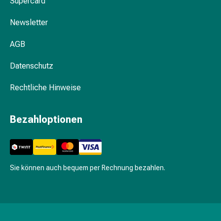
Supercard
Pflegegeräte
&
Newsletter
Zubehör
Für
AGB
die
Haare
Datenschutz
Spülungen
&
Rechtliche Hinweise
Kuren
Bürsten
Bezahloptionen
&
Kämme
Tönungen
&
Färbungen
Sie können auch bequem per Rechnung bezahlen.
Haarstyling
Haaröl
Haarwasser
Shampoo