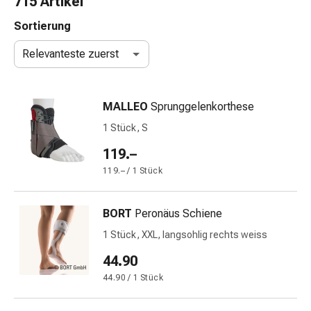
715 Artikel
Nasenreiniger
Taschentücher
Sortierung
Schnupfen
Relevanteste zuerst
Wund-
&
Brandversorgung
MALLEO
Sprunggelenkorthese
Elastische
Wundbinden
1 Stück, S
Kompressen
119.–
Fingerverbände
119.– / 1 Stück
Fixationspflaster
Gazen
Kompressionsbinden
BORT
Peronäus Schiene
Pflaster
1 Stück, XXL, langsohlig rechts weiss
Pflasterbinden,
Tapes
44.90
&
44.90 / 1 Stück
Zubehör
Schlauch-