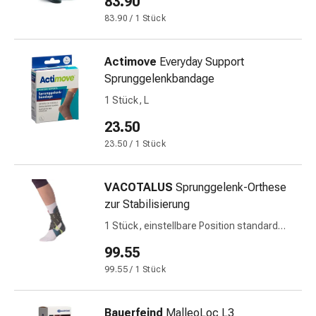
83.90
&
83.90 / 1 Stück
Schlaf
Beruhigung
Actimove
Everyday Support
Stimmungsschwankungen
Sprunggelenkbandage
Schlafstörungen
Rhonchopathie
1 Stück, L
(Schnarchen)
23.50
Atemwege
23.50 / 1 Stück
Nasenmittel
Atmungstraktbeschwerden
Infektionen
VACOTALUS
Sprunggelenk-Orthese
Windpocken
zur Stabilisierung
Stoffwechsel
1 Stück, einstellbare Position standard
Osteoporose
links
Immunsuppressiva
99.55
Insektenschutz
99.55 / 1 Stück
und
-
Bauerfeind
MalleoLoc L3