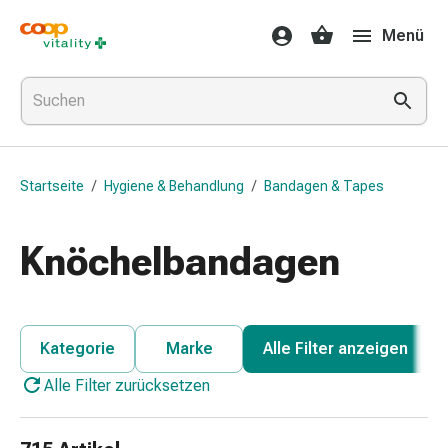
Medikamente
Menü
&
Gesundheit
Grippe
&
Erkältung
Halsbonbons
Startseite
/
Hygiene & Behandlung
/
Bandagen & Tapes
Grippe-
&
Erkältung
Knöchelbandagen
Medikamente
Halsschmerzen
Husten
&
Kategorie
Marke
Alle Filter anzeigen
Bronchitis
Alle Filter zurücksetzen
Inhalationsgeräte
&
Zubehör