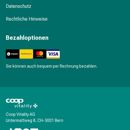
&
Datenschutz
Krämpfe
Rechtliche Hinweise
Verstopfung
Medizinische
Hautpflege
Bezahloptionen
Ekzeme
&
Juckreiz
Hühneraugen
Sie können auch bequem per Rechnung bezahlen.
&
Warzen
Nagel-
&
Fusspilz
Narbenbehandlung
Trockene
Coop Vitality AG
Haut
Untermattweg 8, CH-3001 Bern
Krankhaftes