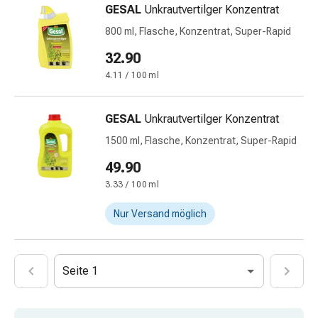
GESAL
Unkrautvertilger Konzentrat
&
Netzverbände
800 ml, Flasche, Konzentrat, Super-Rapid
Verbandsmaterial
32.90
Verbrennungen
4.11 / 100 ml
&
Sonnenbrand
Verbandwechsel-
GESAL
Unkrautvertilger Konzentrat
Sets
1500 ml, Flasche, Konzentrat, Super-Rapid
Wundauflagen
49.90
Wundbehandlung
Wundsprays
3.33 / 100 ml
Wundverschlussstreifen
Nur Versand möglich
&
-
kleber
Ziehsalbe
Seite 1
Tupfer
Ohren