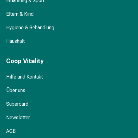
Ernährung & Sport
Gedächtnis-
&
Eltern & Kind
Konzentrationsstörung
Allergien
Hygiene & Behandlung
&
Heuschnupfen
Haushalt
Antiallergika
Haut
Coop Vitality
Nase
Magen-
Hilfe und Kontakt
Darm
Durchfall
Über uns
Hämorrhoiden
Magenbrennen
Supercard
Übelkeit
&
Newsletter
Erbrechen
Verdauung,
AGB
Blähungen