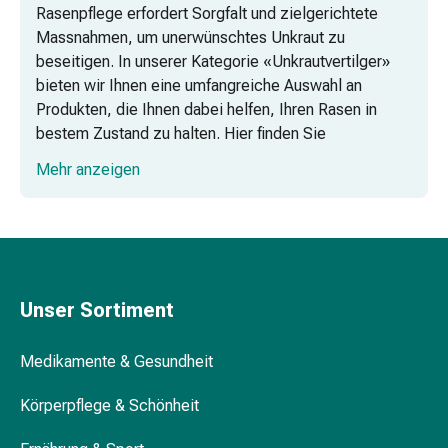
und
Rasenpflege erfordert Sorgfalt und zielgerichtete
Augen
Massnahmen, um unerwünschtes Unkraut zu
Ohrenbeschwerden
beseitigen. In unserer Kategorie «Unkrautvertilger»
Ohrenpflege
bieten wir Ihnen eine umfangreiche Auswahl an
Augentropfen
Produkten, die Ihnen dabei helfen, Ihren Rasen in
Augenentzündungen
bestem Zustand zu halten. Hier finden Sie
Augenverbände
hochwertige Lösungen wie Windenvertilger,
Mehr anzeigen
Augenhygiene
Rasenunkraut-Vernichter und Pflanzenschutzmittel in
Herz
Konzentratform, um sicherzustellen, dass Ihr Garten
&
gesund und schön bleibt.
Kreislauf
Herztherapie
Kompressions-
Unser Sortiment
Strümpfe
Kreislaufbeschwerden
Medikamente & Gesundheit
Rauchstopp
Venenbeschwerden
Körperpflege & Schönheit
Herznerven-
Störung