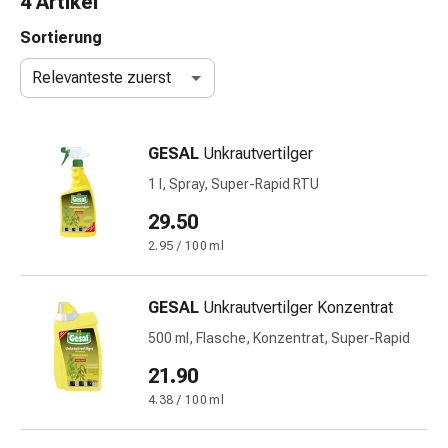
4 Artikel
Nasenreiniger
Taschentücher
Sortierung
Schnupfen
Relevanteste zuerst
Wund-
&
Brandversorgung
GESAL
Unkrautvertilger
Elastische
Wundbinden
1 l, Spray, Super-Rapid RTU
Kompressen
29.50
Fingerverbände
2.95 / 100 ml
Fixationspflaster
Gazen
Kompressionsbinden
GESAL
Unkrautvertilger Konzentrat
Pflaster
500 ml, Flasche, Konzentrat, Super-Rapid
Pflasterbinden,
Tapes
21.90
&
4.38 / 100 ml
Zubehör
Schlauch-