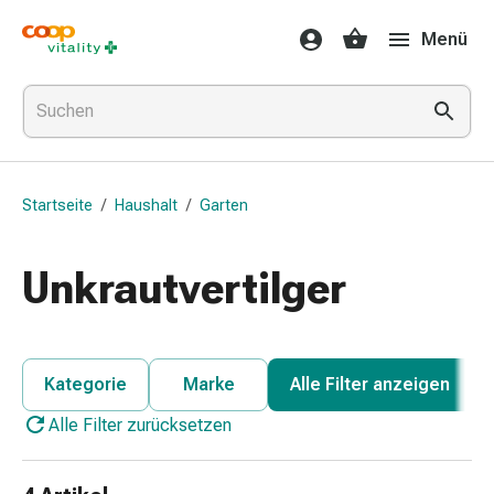
Medikamente
Menü
&
Gesundheit
Grippe
&
Erkältung
Halsbonbons
Startseite
/
Haushalt
/
Garten
Grippe-
&
Erkältung
Unkrautvertilger
Medikamente
Halsschmerzen
Husten
&
Kategorie
Marke
Alle Filter anzeigen
Bronchitis
Alle Filter zurücksetzen
Inhalationsgeräte
&
Zubehör