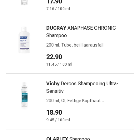
17.90
Gedächtnis-
7.16 / 100 ml
&
Konzentrationsstörung
Allergien
DUCRAY
ANAPHASE CHRONIC
&
Shampoo
Heuschnupfen
200 ml, Tube, bei Haarausfall
Antiallergika
Haut
22.90
Nase
11.45 / 100 ml
Magen-
Darm
Vichy
Dercos Shampooing Ultra-
Durchfall
Sensitiv
Hämorrhoiden
Magenbrennen
200 ml, Öl, Fettige Kopfhaut
deutsch/italienisch
Übelkeit
18.90
&
9.45 / 100 ml
Erbrechen
Verdauung,
Blähungen
OLAPLEX
Shampoo