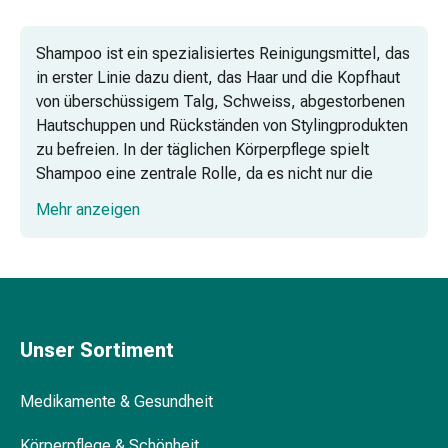
Vitamine
Mineralstoffe
Shampoo ist ein spezialisiertes Reinigungsmittel, das
Kombipräparate
in erster Linie dazu dient, das Haar und die Kopfhaut
Zahn-
von überschüssigem Talg, Schweiss, abgestorbenen
&
Hautschuppen und Rückständen von Stylingprodukten
Mundgesundheit
zu befreien. In der täglichen Körperpflege spielt
Kariesprophylaxe
Shampoo eine zentrale Rolle, da es nicht nur die
Trockener
Ästhetik verbessert, sondern auch die physiologische
Mund
Mehr anzeigen
Gesundheit der Kopfhaut unterstützt. Coop Vitality
(Xerostomie)
bietet ein umfassendes Sortiment an Shampoos, das
Munddesinfektionsmittel
präzise auf unterschiedliche Bedürfnisse abgestimmt
Aphten
ist und eine optimale Grundlage für die
und
Haargesundheit schafft.
Mundentzündungen
Haar-
Unser Sortiment
Differenzierung von Shampoos nach
Medikamente
Verwendungszweck
Haarausfallpräparate
Medikamente & Gesundheit
Kopfhautbeschwerden
Anti-Schuppen-Shampoos
Kopfläuse
Körperpflege & Schönheit