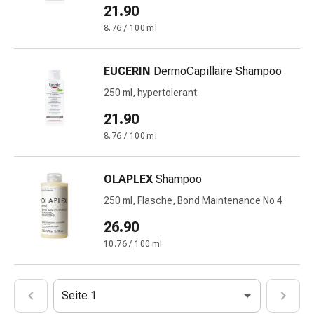
mittel
21.90
Mücken-
8.76 / 100 ml
&
Zeckenschutz
Zeckenpinzette
EUCERIN
DermoCapillaire Shampoo
Anti-
250 ml, hypertolerant
Wurmmittel
21.90
Rezeptpflichtige
Arzneimittel
8.76 / 100 ml
Rezeptpflichtige
Arzneimittel
OLAPLEX
Shampoo
Vaginalbeschwerden
250 ml, Flasche, Bond Maintenance No 4
Menstruation
Wechseljahre
26.90
Scheideninfektion
10.76 / 100 ml
Vaginalgesundheit
Vitamine
&
Seite 1
Mineralstoffe