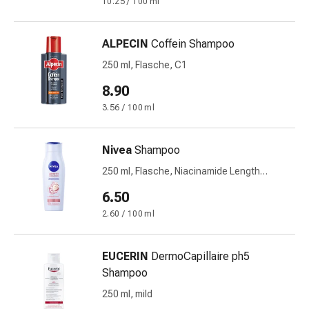
10.25 / 100 ml
&
Schlaf
ALPECIN
Coffein Shampoo
Beruhigung
Stimmungsschwankungen
250 ml, Flasche, C1
Schlafstörungen
8.90
Rhonchopathie
3.56 / 100 ml
(Schnarchen)
Atemwege
Nasenmittel
Nivea
Shampoo
Atmungstraktbeschwerden
250 ml, Flasche, Niacinamide Length
Infektionen
Wonder
Windpocken
6.50
Stoffwechsel
2.60 / 100 ml
Osteoporose
Immunsuppressiva
EUCERIN
DermoCapillaire ph5
Insektenschutz
Shampoo
und
-
250 ml, mild