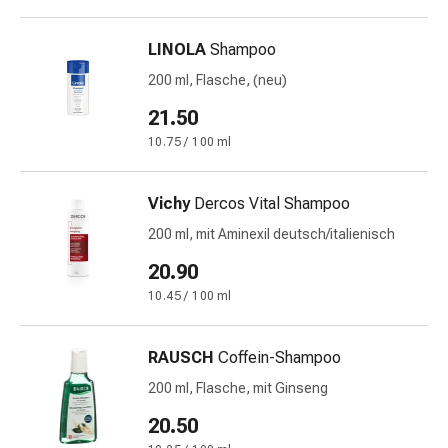
Harnwegsbeschwerden
Prostata
LINOLA
Shampoo
Nieren-
200 ml, Flasche, (neu)
und
Blasenbeschwerden
21.50
Schmerzen
10.75 / 100 ml
&
Fieber
Kopfschmerzen
Vichy
Dercos Vital Shampoo
&
200 ml, mit Aminexil deutsch/italienisch
Migräne
20.90
Muskel-
&
10.45 / 100 ml
Gelenkschmerzen
Schmerzmittel
RAUSCH
Coffein-Shampoo
Schmerztherapie
200 ml, Flasche, mit Ginseng
Kühlen
Wärmen
20.50
Stress