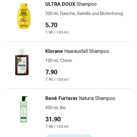
ULTRA DOUX
Shampoo
&
Netzverbände
300 ml, Flasche, Kamille und Blütenhonig
Verbandsmaterial
5.70
Verbrennungen
1.90 / 100 ml
&
Sonnenbrand
Verbandwechsel-
Klorane
Haarausfall Shampoo
Sets
100 ml, Chinin
Wundauflagen
7.90
Wundbehandlung
Wundsprays
7.90 / 100 ml
Wundverschlussstreifen
&
René Furterer
Naturia Shampoo
-
400 ml, Bio
kleber
Ziehsalbe
31.90
Tupfer
7.98 / 100 ml
Ohren