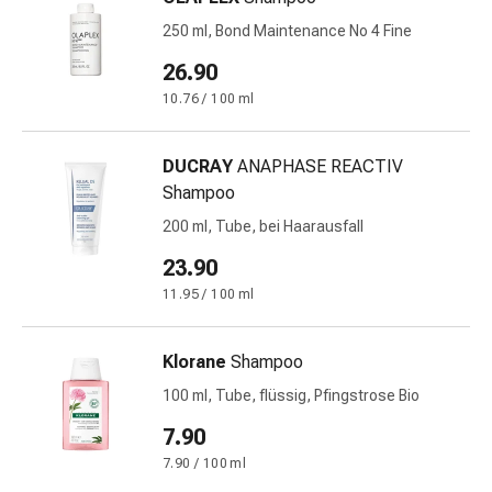
&
250 ml, Bond Maintenance No 4 Fine
Krämpfe
26.90
Verstopfung
Medizinische
10.76 / 100 ml
Hautpflege
Ekzeme
DUCRAY
ANAPHASE REACTIV
&
Shampoo
Juckreiz
200 ml, Tube, bei Haarausfall
Hühneraugen
&
23.90
Warzen
11.95 / 100 ml
Nagel-
&
Klorane
Shampoo
Fusspilz
Narbenbehandlung
100 ml, Tube, flüssig, Pfingstrose Bio
Trockene
7.90
Haut
7.90 / 100 ml
Krankhaftes