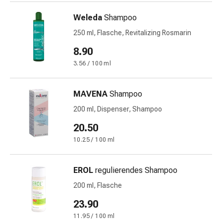
Schwitzen
Unreine
Weleda
Shampoo
Haut
250 ml, Flasche, Revitalizing Rosmarin
Fieberblasen
Hautausschlag
8.90
Akne
3.56 / 100 ml
Naturmittel
Bachblütentherapie
MAVENA
Shampoo
Aus
Pflanzenknospen
200 ml, Dispenser, Shampoo
Homöopathie
20.50
Phytotherapie
10.25 / 100 ml
Schüssler-
Salz
Spagyrika
EROL
regulierendes Shampoo
Anthroposophika
200 ml, Flasche
Niere,
23.90
Blase,
Prostata
11.95 / 100 ml