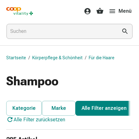
Medikamente
Menü
&
Gesundheit
Grippe
&
Erkältung
Halsbonbons
Startseite
/
Körperpflege & Schönheit
/
Für die Haare
Grippe-
&
Erkältung
Shampoo
Medikamente
Halsschmerzen
Husten
&
Kategorie
Marke
Alle Filter anzeigen
Bronchitis
Alle Filter zurücksetzen
Inhalationsgeräte
&
Zubehör