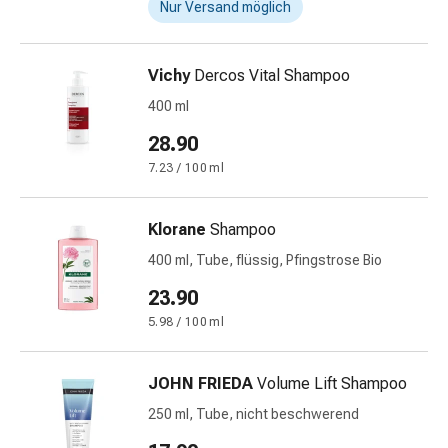
und
Nur Versand möglich
Augen
Ohrenbeschwerden
Ohrenpflege
Vichy
Dercos Vital Shampoo
Augentropfen
400 ml
Augenentzündungen
28.90
Augenverbände
Augenhygiene
7.23 / 100 ml
Herz
&
Klorane
Shampoo
Kreislauf
400 ml, Tube, flüssig, Pfingstrose Bio
Herztherapie
Kompressions-
23.90
Strümpfe
5.98 / 100 ml
Kreislaufbeschwerden
Rauchstopp
JOHN FRIEDA
Volume Lift Shampoo
Venenbeschwerden
Herznerven-
250 ml, Tube, nicht beschwerend
Störung