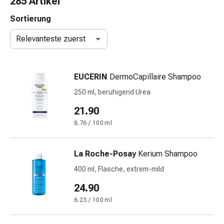
285 Artikel
Nasenreiniger
Taschentücher
Sortierung
Schnupfen
Relevanteste zuerst
Wund-
&
Brandversorgung
EUCERIN
DermoCapillaire Shampoo
Elastische
Wundbinden
250 ml, beruhigend Urea
Kompressen
21.90
Fingerverbände
8.76 / 100 ml
Fixationspflaster
Gazen
Kompressionsbinden
La Roche-Posay
Kerium Shampoo
Pflaster
400 ml, Flasche, extrem-mild
Pflasterbinden,
Tapes
24.90
&
6.23 / 100 ml
Zubehör
Schlauch-