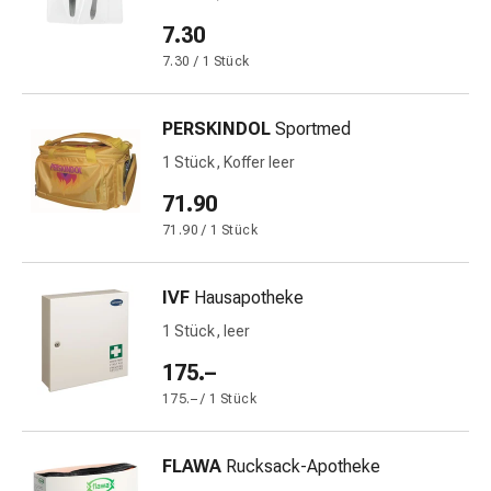
Schwitzen
Unreine
7.30
Haut
7.30 / 1 Stück
Fieberblasen
Hautausschlag
PERSKINDOL
Sportmed
Akne
Naturmittel
1 Stück, Koffer leer
Bachblütentherapie
71.90
Aus
71.90 / 1 Stück
Pflanzenknospen
Homöopathie
Phytotherapie
IVF
Hausapotheke
Schüssler-
1 Stück, leer
Salz
175.–
Spagyrika
Anthroposophika
175.– / 1 Stück
Niere,
Blase,
FLAWA
Rucksack-Apotheke
Prostata