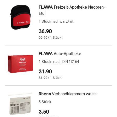
und
Augen
FLAWA
Freizeit-Apotheke Neopren-
Ohrenbeschwerden
Etui
Ohrenpflege
1 Stück, schwarz/rot
Augentropfen
36.90
Augenentzündungen
Augenverbände
36.90 / 1 Stück
Augenhygiene
Herz
FLAWA
Auto-Apotheke
&
1 Stück, nach DIN 13164
Kreislauf
Herztherapie
31.90
Kompressions-
31.90 / 1 Stück
Strümpfe
Kreislaufbeschwerden
Rhena
Verbandklammern weiss
Rauchstopp
Venenbeschwerden
5 Stück
Herznerven-
3.50
Störung