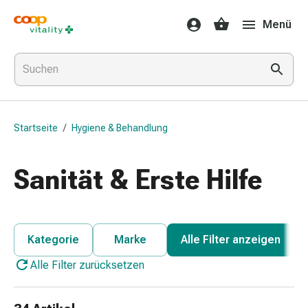
Medikamente
Menü
&
Gesundheit
Grippe
&
Erkältung
Halsbonbons
Startseite
/
Hygiene & Behandlung
Grippe-
&
Erkältung
Sanität & Erste Hilfe
Medikamente
Halsschmerzen
Husten
&
Kategorie
Marke
Alle Filter anzeigen
Bronchitis
Alle Filter zurücksetzen
Inhalationsgeräte
&
Zubehör