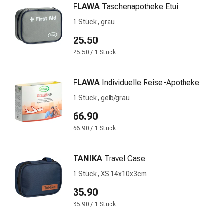
FLAWA
Taschenapotheke Etui
&
Netzverbände
1 Stück, grau
Verbandsmaterial
25.50
Verbrennungen
25.50 / 1 Stück
&
Sonnenbrand
Verbandwechsel-
FLAWA
Individuelle Reise-Apotheke
Sets
1 Stück, gelb/grau
Wundauflagen
66.90
Wundbehandlung
Wundsprays
66.90 / 1 Stück
Wundverschlussstreifen
&
TANIKA
Travel Case
-
1 Stück, XS 14x10x3cm
kleber
Ziehsalbe
35.90
Tupfer
35.90 / 1 Stück
Ohren