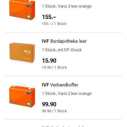
&
1 Stück, Vario 3 leer orange
Schlaf
155.–
Beruhigung
155.– / 1 Stück
Stimmungsschwankungen
Schlafstörungen
Rhonchopathie
IVF
Bordapotheke leer
(Schnarchen)
1 Stück, mit IVF-Druck
Atemwege
Nasenmittel
15.90
Atmungstraktbeschwerden
15.90 / 1 Stück
Infektionen
Windpocken
IVF
Verbandkoffer
Stoffwechsel
Osteoporose
1 Stück, Vario 2 leer orange
Immunsuppressiva
99.90
Insektenschutz
99.90 / 1 Stück
und
-