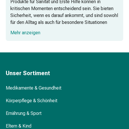
Produkte für Sanität und Erste Hilfe können in
Vitamine
kritischen Momenten entscheidend sein. Sie bieten
Mineralstoffe
Sicherheit, wenn es darauf ankommt, und sind sowohl
Kombipräparate
für den Alltag als auch für besondere Situationen
Zahn-
geeignet.
&
Mehr anzeigen
Mundgesundheit
Kariesprophylaxe
Apotheken-Zubehör
Trockener
Mund
(Xerostomie)
Munddesinfektionsmittel
Unser Sortiment
Unterwegs und auf Reisen
Aphten
und
Medikamente & Gesundheit
Mundentzündungen
Für das Zuhause
Haar-
Körperpflege & Schönheit
Medikamente
Ernährung & Sport
Haarausfallpräparate
Kopfhautbeschwerden
Eltern & Kind
Kopfläuse