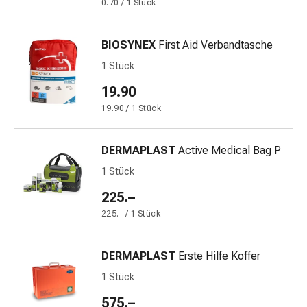
0.70 / 1 Stück
Gedächtnis-
&
Konzentrationsstörung
BIOSYNEX
First Aid Verbandtasche
Allergien
1 Stück
&
Heuschnupfen
19.90
Antiallergika
19.90 / 1 Stück
Haut
Nase
DERMAPLAST
Active Medical Bag P
Magen-
Darm
1 Stück
Durchfall
225.–
Hämorrhoiden
225.– / 1 Stück
Magenbrennen
Übelkeit
&
DERMAPLAST
Erste Hilfe Koffer
Erbrechen
1 Stück
Verdauung,
575.–
Blähungen