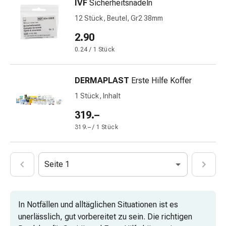
mittel
IVF
Sicherheitsnadeln
Mücken-
12 Stück, Beutel, Gr2 38mm
&
2.90
Zeckenschutz
Zeckenpinzette
0.24 / 1 Stück
Anti-
Wurmmittel
DERMAPLAST
Erste Hilfe Koffer
Rezeptpflichtige
1 Stück, Inhalt
Arzneimittel
Rezeptpflichtige
319.–
Arzneimittel
319.– / 1 Stück
Vaginalbeschwerden
Menstruation
Wechseljahre
Seite 1
Scheideninfektion
Vaginalgesundheit
Vitamine
In Notfällen und alltäglichen Situationen ist es
&
unerlässlich, gut vorbereitet zu sein. Die richtigen
Mineralstoffe