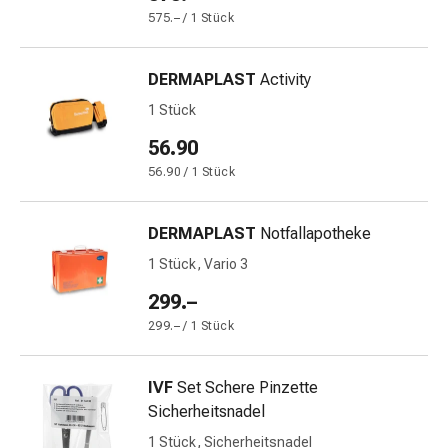
&
575.– / 1 Stück
Krämpfe
Verstopfung
DERMAPLAST
Activity
Medizinische
1 Stück
Hautpflege
Ekzeme
56.90
&
56.90 / 1 Stück
Juckreiz
Hühneraugen
DERMAPLAST
Notfallapotheke
&
Warzen
1 Stück, Vario 3
Nagel-
299.–
&
299.– / 1 Stück
Fusspilz
Narbenbehandlung
Trockene
IVF
Set Schere Pinzette
Haut
Sicherheitsnadel
Krankhaftes
1 Stück, Sicherheitsnadel