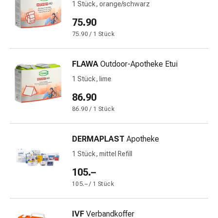
1 Stück, orange/schwarz
Harnwegsbeschwerden
Prostata
75.90
Nieren-
75.90 / 1 Stück
und
Blasenbeschwerden
Schmerzen
FLAWA
Outdoor-Apotheke Etui
&
1 Stück, lime
Fieber
86.90
Kopfschmerzen
&
86.90 / 1 Stück
Migräne
Muskel-
DERMAPLAST
Apotheke
&
1 Stück, mittel Refill
Gelenkschmerzen
Schmerzmittel
105.–
Schmerztherapie
105.– / 1 Stück
Kühlen
Wärmen
IVF
Verbandkoffer
Stress