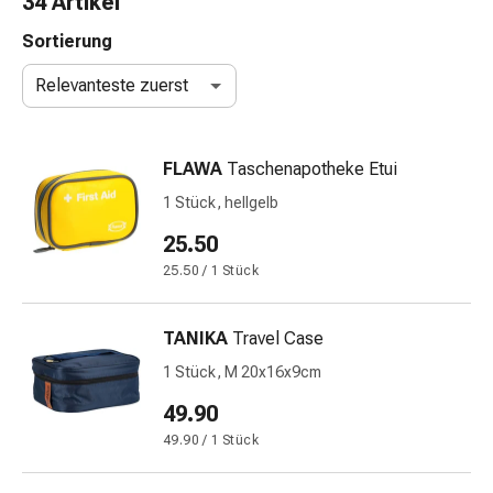
34 Artikel
Nasenreiniger
Taschentücher
Sortierung
Schnupfen
Relevanteste zuerst
Wund-
&
Brandversorgung
FLAWA
Taschenapotheke Etui
Elastische
Wundbinden
1 Stück, hellgelb
Kompressen
25.50
Fingerverbände
25.50 / 1 Stück
Fixationspflaster
Gazen
Kompressionsbinden
TANIKA
Travel Case
Pflaster
1 Stück, M 20x16x9cm
Pflasterbinden,
Tapes
49.90
&
49.90 / 1 Stück
Zubehör
Schlauch-