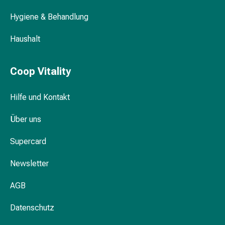
Körperpflege
Hygiene & Behandlung
&
Schönheit
Haushalt
Gesichtspflege
Augenpflege
Peeling
Coop Vitality
Pflegemasken
Reinigung
Hilfe und Kontakt
Reinigungs-
Accessoires
Über uns
Kosmetiktücher
Supercard
&
Kosmetikbedarf
Newsletter
Nachtcreme
Gesichtskuren
AGB
Tagescreme
Gesichtswasser
Datenschutz
Gesichtsöl