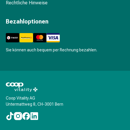
Pflegegeräte
Rechtliche Hinweise
&
Zubehör
Bezahloptionen
Für
die
Haare
Spülungen
&
Sie können auch bequem per Rechnung bezahlen.
Kuren
Bürsten
&
Kämme
Tönungen
&
Färbungen
Coop Vitality AG
Untermattweg 8, CH-3001 Bern
Haarstyling
Haaröl
Haarwasser
Shampoo