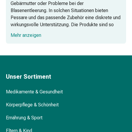
Harnwegsbeschwerden
Gebärmutter oder Probleme bei der
Prostata
Blasenentleerung. In solchen Situationen bieten
Nieren-
Pessare und das passende Zubehör eine diskrete und
und
wirkungsvolle Unterstützung. Die Produkte sind so
Blasenbeschwerden
gestaltet, dass sie komfortabel und unauffällig
Mehr anzeigen
Schmerzen
getragen werden können und so die Lebensqualität
&
spürbar verbessern. Verschiedene Formen, Grössen
Fieber
und Passformen ermöglichen eine individuelle
Kopfschmerzen
Anpassung an die anatomischen Bedürfnisse jeder
&
Anwenderin.
Migräne
Unser Sortiment
Beliebte Artikel und Einsatzmöglichkeiten
Muskel-
bei Senkungsbeschwerden
&
Medikamente & Gesundheit
Gelenkschmerzen
Häufig gestellte Fragen
Schmerzmittel
Körperpflege & Schönheit
Schmerztherapie
Wie lange darf man ein Pessar tragen?
Kühlen
Ernährung & Sport
Wärmen
Wozu dient ein Pessar?
Stress
Eltern & Kind