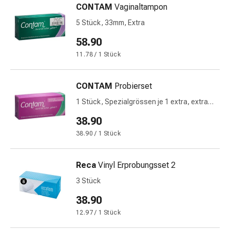
CONTAM
Vaginaltampon
&
Netzverbände
5 Stück, 33mm, Extra
Verbandsmaterial
58.90
Verbrennungen
11.78 / 1 Stück
&
Sonnenbrand
Verbandwechsel-
CONTAM
Probierset
Sets
1 Stück, Spezialgrössen je 1 extra, extra
Wundauflagen
plus, super plus
38.90
Wundbehandlung
Wundsprays
38.90 / 1 Stück
Wundverschlussstreifen
&
Reca
Vinyl Erprobungsset 2
-
3 Stück
kleber
Ziehsalbe
38.90
Tupfer
12.97 / 1 Stück
Ohren