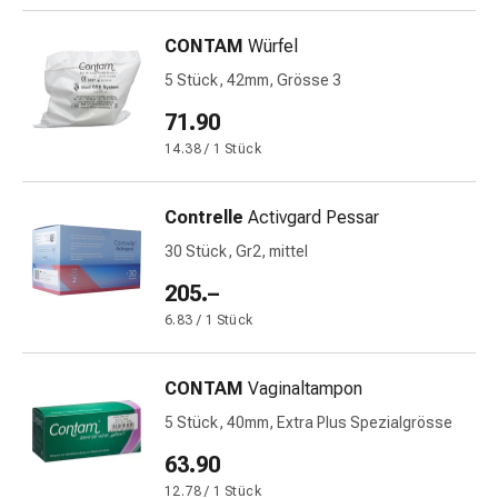
Gedächtnis-
&
CONTAM
Würfel
Konzentrationsstörung
5 Stück, 42mm, Grösse 3
Allergien
&
71.90
Heuschnupfen
14.38 / 1 Stück
Antiallergika
Haut
Contrelle
Activgard Pessar
Nase
Magen-
30 Stück, Gr2, mittel
Darm
205.–
Durchfall
6.83 / 1 Stück
Hämorrhoiden
Magenbrennen
Übelkeit
CONTAM
Vaginaltampon
&
5 Stück, 40mm, Extra Plus Spezialgrösse
Erbrechen
63.90
Verdauung,
Blähungen
12.78 / 1 Stück