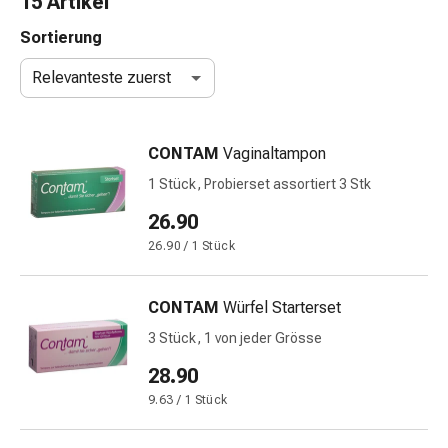
15 Artikel
Nasenreiniger
Taschentücher
Sortierung
Schnupfen
Relevanteste zuerst
Wund-
&
Brandversorgung
CONTAM
Vaginaltampon
Elastische
Wundbinden
1 Stück, Probierset assortiert 3 Stk
Kompressen
26.90
Fingerverbände
26.90 / 1 Stück
Fixationspflaster
Gazen
Kompressionsbinden
CONTAM
Würfel Starterset
Pflaster
3 Stück, 1 von jeder Grösse
Pflasterbinden,
Tapes
28.90
&
9.63 / 1 Stück
Zubehör
Schlauch-