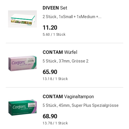
und
Augen
DIVEEN
Set
Ohrenbeschwerden
2 Stück, 1xSmall + 1xMedium +
Ohrenpflege
1xApplikator
11.20
Augentropfen
Augenentzündungen
5.60 / 1 Stück
Augenverbände
Augenhygiene
CONTAM
Würfel
Herz
5 Stück, 37mm, Grösse 2
&
Kreislauf
65.90
Herztherapie
13.18 / 1 Stück
Kompressions-
Strümpfe
CONTAM
Vaginaltampon
Kreislaufbeschwerden
Rauchstopp
5 Stück, 45mm, Super Plus Spezialgrösse
Venenbeschwerden
68.90
Herznerven-
13.78 / 1 Stück
Störung