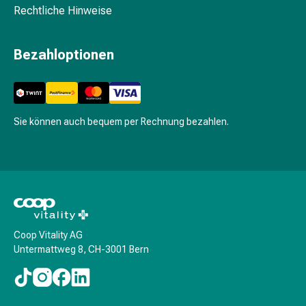
mittel
Rechtliche Hinweise
Mücken-
&
Zeckenschutz
Bezahloptionen
Zeckenpinzette
Anti-
Wurmmittel
Rezeptpflichtige
Sie können auch bequem per Rechnung bezahlen.
Arzneimittel
Rezeptpflichtige
Arzneimittel
Vaginalbeschwerden
Menstruation
Wechseljahre
Scheideninfektion
Coop Vitality AG
Vaginalgesundheit
Untermattweg 8, CH-3001 Bern
Vitamine
&
Mineralstoffe