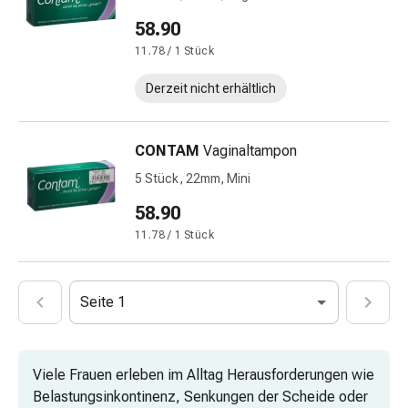
Schwitzen
Unreine
58.90
Haut
11.78 / 1 Stück
Fieberblasen
Hautausschlag
Derzeit nicht erhältlich
Akne
Naturmittel
CONTAM
Vaginaltampon
Bachblütentherapie
Aus
5 Stück, 22mm, Mini
Pflanzenknospen
58.90
Homöopathie
11.78 / 1 Stück
Phytotherapie
Schüssler-
Salz
Seite 1
Spagyrika
Anthroposophika
Niere,
Blase,
Viele Frauen erleben im Alltag Herausforderungen wie
Prostata
Belastungsinkontinenz, Senkungen der Scheide oder