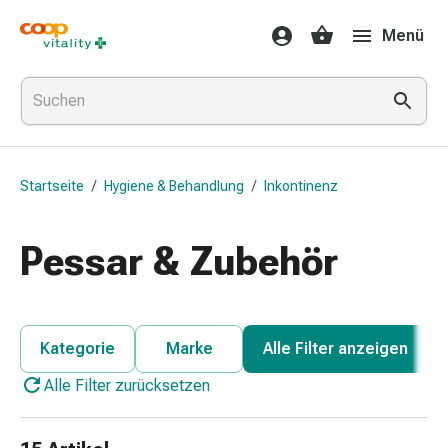
Medikamente
Menü
&
Gesundheit
Grippe
&
Erkältung
Halsbonbons
Startseite
/
Hygiene & Behandlung
/
Inkontinenz
Grippe-
&
Erkältung
Pessar & Zubehör
Medikamente
Halsschmerzen
Husten
&
Kategorie
Marke
Alle Filter anzeigen
Bronchitis
Alle Filter zurücksetzen
Inhalationsgeräte
&
Zubehör