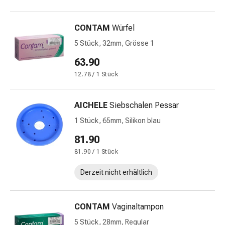
&
Krämpfe
CONTAM
Würfel
Verstopfung
5 Stück, 32mm, Grösse 1
Medizinische
Hautpflege
63.90
Ekzeme
12.78 / 1 Stück
&
Juckreiz
AICHELE
Siebschalen Pessar
Hühneraugen
&
1 Stück, 65mm, Silikon blau
Warzen
81.90
Nagel-
81.90 / 1 Stück
&
Fusspilz
Derzeit nicht erhältlich
Narbenbehandlung
Trockene
Haut
CONTAM
Vaginaltampon
Krankhaftes
5 Stück, 28mm, Regular