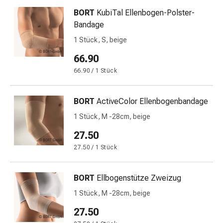
Prostata
BORT
KubiTal Ellenbogen-Polster-
Harnwegsbeschwerden
Bandage
Prostata
1 Stück, S, beige
Nieren-
und
66.90
Blasenbeschwerden
66.90 / 1 Stück
Schmerzen
&
Fieber
BORT
ActiveColor Ellenbogenbandage
Kopfschmerzen
1 Stück, M -28cm, beige
&
27.50
Migräne
Muskel-
27.50 / 1 Stück
&
Gelenkschmerzen
BORT
Ellbogenstütze Zweizug
Schmerzmittel
1 Stück, M -28cm, beige
Schmerztherapie
Kühlen
27.50
Wärmen