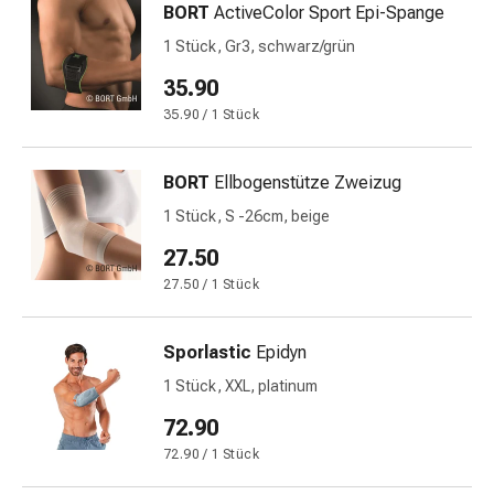
Krankhaftes
BORT
ActiveColor Sport Epi-Spange
Schwitzen
1 Stück, Gr3, schwarz/grün
Unreine
Haut
35.90
Fieberblasen
35.90 / 1 Stück
Hautausschlag
Akne
BORT
Ellbogenstütze Zweizug
Naturmittel
Bachblütentherapie
1 Stück, S -26cm, beige
Aus
27.50
Pflanzenknospen
27.50 / 1 Stück
Homöopathie
Phytotherapie
Schüssler-
Sporlastic
Epidyn
Salz
1 Stück, XXL, platinum
Spagyrika
72.90
Anthroposophika
Niere,
72.90 / 1 Stück
Blase,