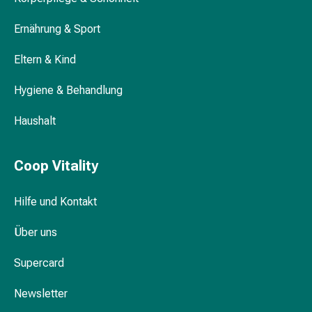
Medikamente
Ernährung & Sport
Haarausfallpräparate
Kopfhautbeschwerden
Eltern & Kind
Kopfläuse
Körperpflege
Hygiene & Behandlung
&
Schönheit
Haushalt
Gesichtspflege
Augenpflege
Peeling
Coop Vitality
Pflegemasken
Reinigung
Hilfe und Kontakt
Reinigungs-
Accessoires
Über uns
Kosmetiktücher
Supercard
&
Kosmetikbedarf
Newsletter
Nachtcreme