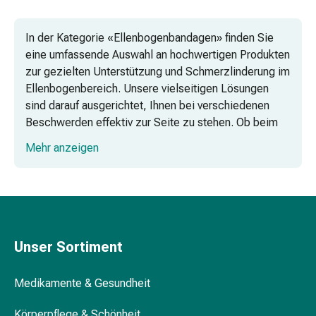
Vaginalgesundheit
Vitamine
In der Kategorie «Ellenbogenbandagen» finden Sie
&
eine umfassende Auswahl an hochwertigen Produkten
Mineralstoffe
zur gezielten Unterstützung und Schmerzlinderung im
Vitamine
Ellenbogenbereich. Unsere vielseitigen Lösungen
Mineralstoffe
sind darauf ausgerichtet, Ihnen bei verschiedenen
Kombipräparate
Beschwerden effektiv zur Seite zu stehen. Ob beim
Zahn-
Sport, im Alltag oder während der Genesung –
&
Mehr anzeigen
entdecken Sie die breite Palette an
Mundgesundheit
Ellenbogenbandagen und ‑orthesen für Ihr
Kariesprophylaxe
Wohlbefinden.
Trockener
Mund
(Xerostomie)
Munddesinfektionsmittel
Unser Sortiment
Aphten
und
Medikamente & Gesundheit
Mundentzündungen
Haar-
Körperpflege & Schönheit