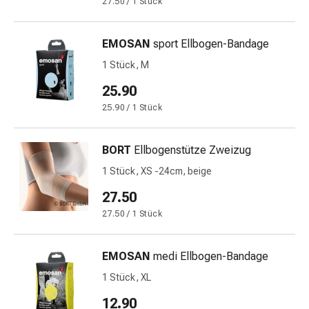
27.50 / 1 Stück
Stress
&
EMOSAN
sport Ellbogen-Bandage
Schlaf
Beruhigung
1 Stück, M
Stimmungsschwankungen
25.90
Schlafstörungen
25.90 / 1 Stück
Rhonchopathie
(Schnarchen)
Atemwege
BORT
Ellbogenstütze Zweizug
Nasenmittel
1 Stück, XS -24cm, beige
Atmungstraktbeschwerden
Infektionen
27.50
Windpocken
27.50 / 1 Stück
Neurologische
Erkrankungen
EMOSAN
medi Ellbogen-Bandage
Schwindelgefühl
Stoffwechsel
1 Stück, XL
Osteoporose
12.90