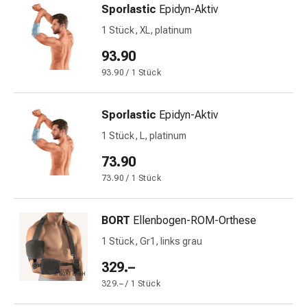
Sporlastic
Epidyn-Aktiv
&
Netzverbände
1 Stück, XL, platinum
Verbandsmaterial
93.90
Verbrennungen
93.90 / 1 Stück
&
Sonnenbrand
Verbandwechsel-
Sporlastic
Epidyn-Aktiv
Sets
1 Stück, L, platinum
Wundauflagen
73.90
Wundbehandlung
Wundsprays
73.90 / 1 Stück
Wundverschlussstreifen
&
BORT
Ellenbogen-ROM-Orthese
-
1 Stück, Gr1, links grau
kleber
Ziehsalbe
329.–
Tupfer
329.– / 1 Stück
Ohren