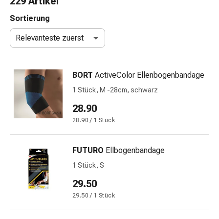
229 Artikel
Nasenreiniger
Taschentücher
Sortierung
Schnupfen
Relevanteste zuerst
Wund-
&
Brandversorgung
BORT
ActiveColor Ellenbogenbandage
Elastische
Wundbinden
1 Stück, M -28cm, schwarz
Kompressen
28.90
Fingerverbände
28.90 / 1 Stück
Fixationspflaster
Gazen
Kompressionsbinden
FUTURO
Ellbogenbandage
Pflaster
1 Stück, S
Pflasterbinden,
Tapes
29.50
&
29.50 / 1 Stück
Zubehör
Schlauch-