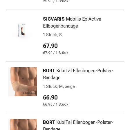
25.90 / 1 Stück
Störung
Gedächtnis-
&
SIGVARIS
Mobilis EpiActive
Konzentrationsstörung
Ellbogenbandage
Allergien
1 Stück, S
&
Heuschnupfen
67.90
Antiallergika
67.90 / 1 Stück
Haut
Nase
BORT
KubiTal Ellenbogen-Polster-
Magen-
Bandage
Darm
Durchfall
1 Stück, M, beige
Hämorrhoiden
66.90
Magenbrennen
66.90 / 1 Stück
Übelkeit
&
Erbrechen
BORT
KubiTal Ellenbogen-Polster-
Verdauung,
Bandage