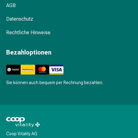
Gesichtskuren
AGB
Tagescreme
Gesichtswasser
Datenschutz
Gesichtsöl
Pflegegeräte
Rechtliche Hinweise
&
Zubehör
Bezahloptionen
Für
die
Haare
Spülungen
&
Sie können auch bequem per Rechnung bezahlen.
Kuren
Bürsten
&
Kämme
Tönungen
&
Färbungen
Coop Vitality AG