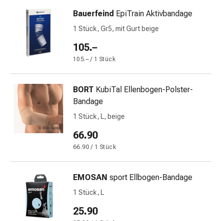
und
Augen
Bauerfeind
EpiTrain Aktivbandage
Ohrenbeschwerden
1 Stück, Gr5, mit Gurt beige
Ohrenpflege
105.–
Augentropfen
Augenentzündungen
105.– / 1 Stück
Augenverbände
Augenhygiene
BORT
KubiTal Ellenbogen-Polster-
Herz
Bandage
&
1 Stück, L, beige
Kreislauf
Herztherapie
66.90
Kompressions-
66.90 / 1 Stück
Strümpfe
Kreislaufbeschwerden
EMOSAN
sport Ellbogen-Bandage
Rauchstopp
Venenbeschwerden
1 Stück, L
Blutgerinnung
25.90
Herznerven-