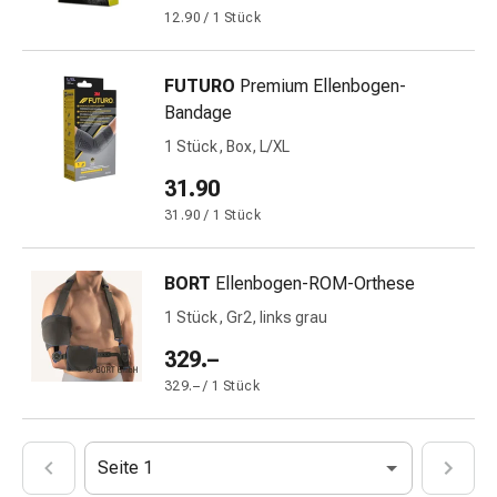
Immunsuppressiva
12.90 / 1 Stück
Insektenschutz
und
-
FUTURO
Premium Ellenbogen-
mittel
Bandage
Mücken-
1 Stück, Box, L/XL
&
31.90
Zeckenschutz
Zeckenpinzette
31.90 / 1 Stück
Anti-
Wurmmittel
BORT
Ellenbogen-ROM-Orthese
Rezeptpflichtige
1 Stück, Gr2, links grau
Arzneimittel
Rezeptpflichtige
329.–
Arzneimittel
329.– / 1 Stück
Vaginalbeschwerden
Menstruation
Wechseljahre
Seite 1
Scheideninfektion