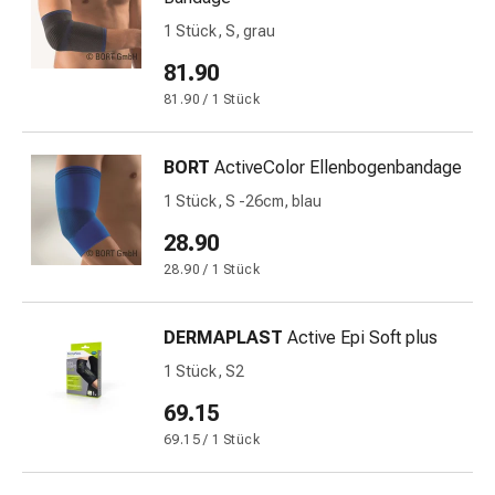
Blähungen
1 Stück, S, grau
&
81.90
Krämpfe
Verstopfung
81.90 / 1 Stück
Medizinische
Hautpflege
BORT
ActiveColor Ellenbogenbandage
Ekzeme
1 Stück, S -26cm, blau
&
Juckreiz
28.90
Hühneraugen
28.90 / 1 Stück
&
Warzen
DERMAPLAST
Active Epi Soft plus
Nagel-
&
1 Stück, S2
Fusspilz
69.15
Narbenbehandlung
69.15 / 1 Stück
Trockene
Haut