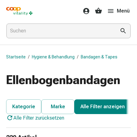
Medikamente
Menü
&
Gesundheit
Grippe
&
Erkältung
Halsbonbons
Startseite
/
Hygiene & Behandlung
/
Bandagen & Tapes
Grippe-
&
Erkältung
Ellenbogenbandagen
Medikamente
Halsschmerzen
Husten
&
Kategorie
Marke
Alle Filter anzeigen
Bronchitis
Alle Filter zurücksetzen
Inhalationsgeräte
&
Zubehör