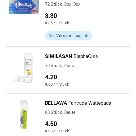
72 Stück, Box, Box
Blähungen
&
3.30
Krämpfe
0.05 / 1 Stück
Verstopfung
Medizinische
Nur Versand möglich
Hautpflege
Ekzeme
SIMILASAN
BlephaCura
&
Juckreiz
70 Stück, Pads
Hühneraugen
4.20
&
0.06 / 1 Stück
Warzen
Nagel-
&
BELLAWA
Fairtrade Wattepads
Fusspilz
60 Stück, Beutel
Narbenbehandlung
Trockene
4.50
Haut
0.08 / 1 Stück