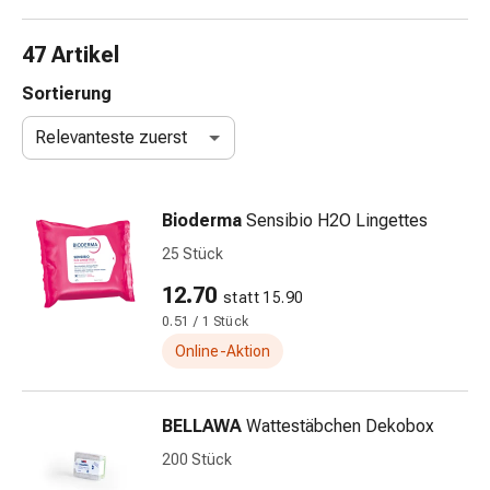
Nasenreiniger
Taschentücher
47 Artikel
Schnupfen
Wund-
Sortierung
&
Relevanteste zuerst
Brandversorgung
Elastische
Wundbinden
Bioderma
Sensibio H2O Lingettes
Kompressen
Fingerverbände
25 Stück
Fixationspflaster
12.70
statt 15.90
Gazen
0.51 / 1 Stück
Kompressionsbinden
Pflaster
Online-Aktion
Pflasterbinden,
Tapes
BELLAWA
Wattestäbchen Dekobox
&
Zubehör
200 Stück
Schlauch-