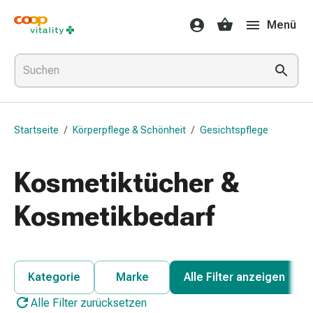
Medikamente
Menü
&
Gesundheit
Grippe
&
Erkältung
Halsbonbons
Startseite
/
Körperpflege & Schönheit
/
Gesichtspflege
Grippe-
&
Erkältung
Kosmetiktücher &
Medikamente
Halsschmerzen
Kosmetikbedarf
Husten
&
Bronchitis
Inhalationsgeräte
Kategorie
Marke
Alle Filter anzeigen
&
Alle Filter zurücksetzen
Zubehör