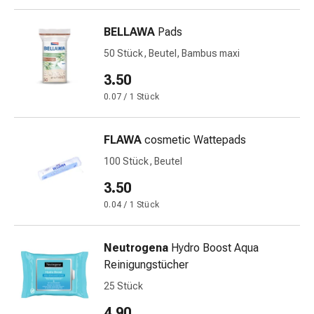
Krankhaftes
Schwitzen
BELLAWA
Pads
Unreine
Haut
50 Stück, Beutel, Bambus maxi
Fieberblasen
3.50
Hautausschlag
0.07 / 1 Stück
Akne
Naturmittel
Bachblütentherapie
FLAWA
cosmetic Wattepads
Aus
100 Stück, Beutel
Pflanzenknospen
3.50
Homöopathie
Phytotherapie
0.04 / 1 Stück
Schüssler-
Salz
Neutrogena
Hydro Boost Aqua
Spagyrika
Reinigungstücher
Anthroposophika
25 Stück
Niere,
Blase,
4.90