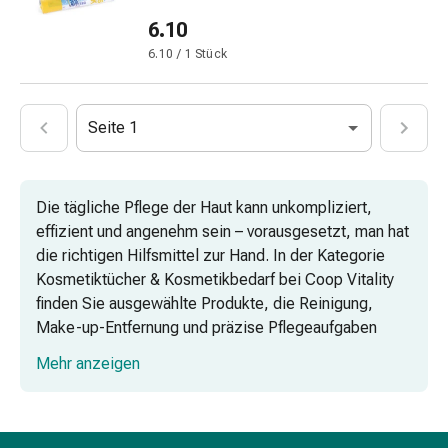
Mineralstoffe
6.10
Vitamine
6.10 / 1 Stück
Mineralstoffe
Kombipräparate
Zahn-
Seite 1
&
Mundgesundheit
Kariesprophylaxe
Trockener
Die tägliche Pflege der Haut kann unkompliziert,
Mund
effizient und angenehm sein – vorausgesetzt, man hat
(Xerostomie)
die richtigen Hilfsmittel zur Hand. In der Kategorie
Munddesinfektionsmittel
Kosmetiktücher & Kosmetikbedarf bei Coop Vitality
Aphten
finden Sie ausgewählte Produkte, die Reinigung,
und
Make-up-Entfernung und präzise Pflegeaufgaben
Mundentzündungen
optimal unterstützen. Vom klassischen Kosmetiktuch
Mehr anzeigen
Haar-
über Wattepads bis hin zu spezialisierten
Medikamente
Pflegeaccessoires bietet das Sortiment alles, was
Haarausfallpräparate
Ihre Schönheitsroutine praktisch und hautfreundlich
Kopfhautbeschwerden
ergänzt.