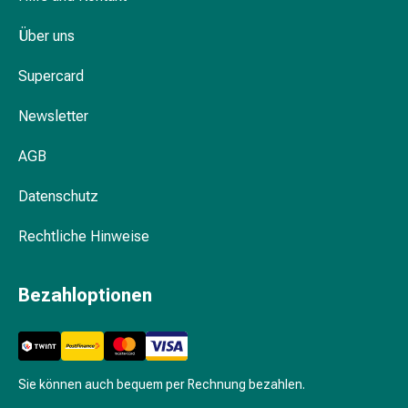
Gesichtsöl
Wofür benötigt man Wattestäbchen?
Pflegegeräte
Über uns
&
Sind Wattepads gut für die Haut?
Zubehör
Supercard
Für
Hochwertiger Kosmetikbedarf bei Coop
die
Newsletter
Vitality
Haare
Spülungen
AGB
&
Datenschutz
Kuren
Bürsten
Rechtliche Hinweise
&
Kämme
Tönungen
Bezahloptionen
&
Färbungen
Haarstyling
Haaröl
Sie können auch bequem per Rechnung bezahlen.
Haarwasser