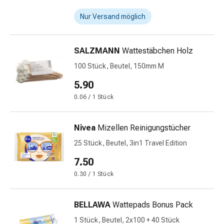
-
mittel
Nur Versand möglich
Mücken-
&
Zeckenschutz
SALZMANN
Wattestäbchen Holz
Zeckenpinzette
100 Stück, Beutel, 150mm M
Anti-
5.90
Wurmmittel
Rezeptpflichtige
0.06 / 1 Stück
Arzneimittel
Rezeptpflichtige
Nivea
Mizellen Reinigungstücher
Arzneimittel
25 Stück, Beutel, 3in1 Travel Edition
Vaginalbeschwerden
Menstruation
7.50
Wechseljahre
0.30 / 1 Stück
Scheideninfektion
Vaginalgesundheit
BELLAWA
Wattepads Bonus Pack
Vitamine
&
1 Stück, Beutel, 2x100 + 40 Stück