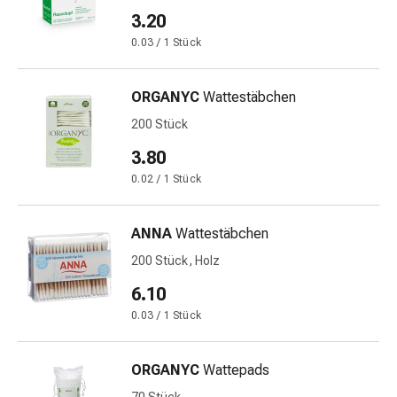
und
3.20
Augen
Ohrenbeschwerden
0.03 / 1 Stück
Ohrenpflege
Augentropfen
ORGANYC
Wattestäbchen
Augenentzündungen
200 Stück
Augenverbände
Augenhygiene
3.80
Herz
0.02 / 1 Stück
&
Kreislauf
ANNA
Wattestäbchen
Herztherapie
Kompressions-
200 Stück, Holz
Strümpfe
6.10
Kreislaufbeschwerden
0.03 / 1 Stück
Rauchstopp
Venenbeschwerden
Blutgerinnung
ORGANYC
Wattepads
Herznerven-