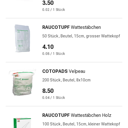
3.50
&
0.02 / 1 Stück
Netzverbände
Verbandsmaterial
Verbrennungen
RAUCOTUPF
Wattestäbchen
&
50 Stück, Beutel, 15cm, grosser Wattekopf
Sonnenbrand
4.10
Verbandwechsel-
Sets
0.08 / 1 Stück
Wundauflagen
Wundbehandlung
COTOPADS
Velpeau
Wundsprays
200 Stück, Beutel, 8x10cm
Wundverschlussstreifen
&
8.50
-
0.04 / 1 Stück
kleber
Ziehsalbe
Tupfer
RAUCOTUPF
Wattestäbchen Holz
Ohren
100 Stück, Beutel, 15cm, kleiner Wattekopf