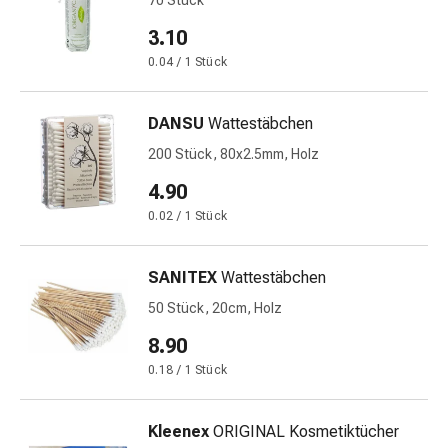
70 Stück
Störung
Gedächtnis-
3.10
&
0.04 / 1 Stück
Konzentrationsstörung
Allergien
DANSU
Wattestäbchen
&
Heuschnupfen
200 Stück, 80x2.5mm, Holz
Antiallergika
4.90
Haut
0.02 / 1 Stück
Nase
Magen-
Darm
SANITEX
Wattestäbchen
Durchfall
50 Stück, 20cm, Holz
Hämorrhoiden
8.90
Magenbrennen
Übelkeit
0.18 / 1 Stück
&
Erbrechen
Kleenex
ORIGINAL Kosmetiktücher
Verdauung,