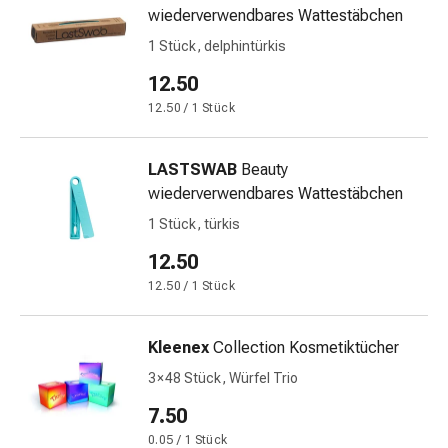
wiederverwendbares Wattestäbchen
Stress
&
1 Stück, delphintürkis
Schlaf
12.50
Beruhigung
12.50 / 1 Stück
Stimmungsschwankungen
Schlafstörungen
Rhonchopathie
LASTSWAB
Beauty
(Schnarchen)
wiederverwendbares Wattestäbchen
Atemwege
1 Stück, türkis
Nasenmittel
Atmungstraktbeschwerden
12.50
Infektionen
12.50 / 1 Stück
Windpocken
Stoffwechsel
Kleenex
Collection Kosmetiktücher
Osteoporose
Immunsuppressiva
3 × 48 Stück, Würfel Trio
Insektenschutz
7.50
und
0.05 / 1 Stück