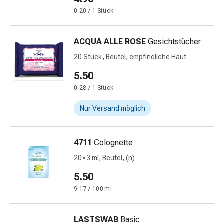
Prostata
0.20 / 1 Stück
Harnwegsbeschwerden
Prostata
Nieren-
ACQUA ALLE ROSE
Gesichtstücher
und
20 Stück, Beutel, empfindliche Haut
Blasenbeschwerden
5.50
Schmerzen
&
0.28 / 1 Stück
Fieber
Nur Versand möglich
Kopfschmerzen
&
Migräne
4711
Colognette
Muskel-
20 × 3 ml, Beutel, (n)
&
Gelenkschmerzen
5.50
Schmerzmittel
9.17 / 100 ml
Schmerztherapie
Kühlen
LASTSWAB
Basic
Wärmen