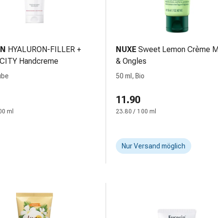
IN
HYALURON-FILLER +
NUXE
Sweet Lemon Crème M
CITY Handcreme
& Ongles
ube
50 ml, Bio
11.90
00 ml
23.80 / 100 ml
Nur Versand möglich