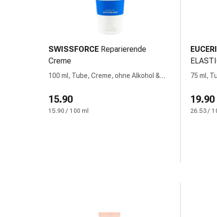
und
Augen
Ohrenbeschwerden
Ohrenpflege
Augentropfen
SWISSFORCE
Reparierende
EUCER
Augenentzündungen
Creme
ELASTI
Augenverbände
100 ml, Tube, Creme, ohne Alkohol &
75 ml, T
Augenhygiene
Duftstoffe
Herz
15.90
19.90
&
15.90 / 100 ml
26.53 / 1
Kreislauf
Herztherapie
Kompressions-
Strümpfe
Kreislaufbeschwerden
Rauchstopp
Venenbeschwerden
Blutgerinnung
Herznerven-