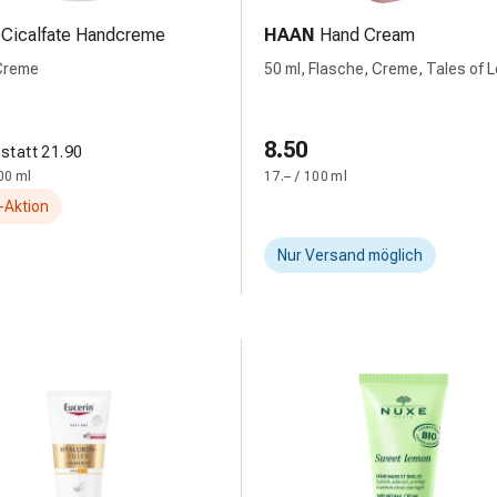
Cicalfate Handcreme
HAAN
Hand Cream
 Creme
50 ml, Flasche, Creme, Tales of 
8.50
statt 21.90
00 ml
17.– / 100 ml
-Aktion
Nur Versand möglich