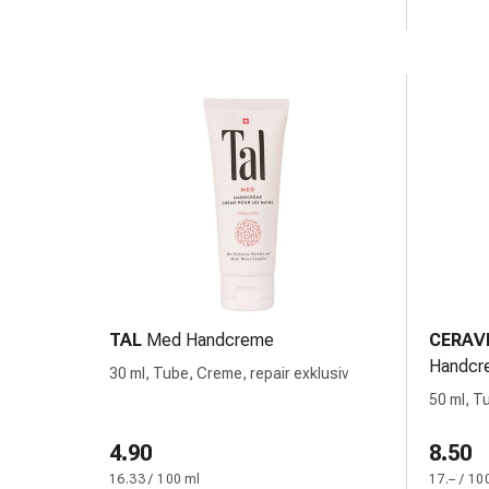
Krankhaftes
Schwitzen
Unreine
Haut
Fieberblasen
Hautausschlag
Akne
Naturmittel
Bachblütentherapie
Aus
Pflanzenknospen
Homöopathie
Phytotherapie
TAL
Med Handcreme
CERAV
Schüssler-
Handcr
Salz
30 ml, Tube, Creme, repair exklusiv
Spagyrika
50 ml, T
Anthroposophika
Niere,
4.90
8.50
Blase,
16.33 / 100 ml
17.– / 10