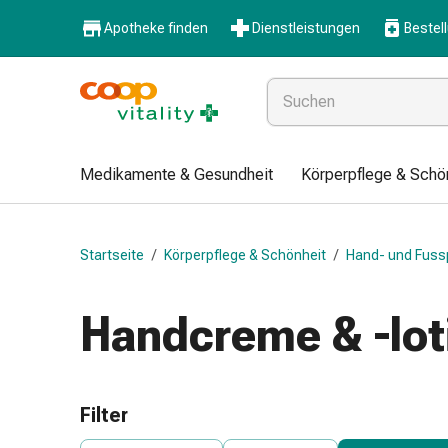
Medikamente
Apotheke finden
Dienstleistungen
Bestel
&
Gesundheit
Grippe
&
Erkältung
Halsbonbons
Medikamente & Gesundheit
Körperpflege & Schö
Grippe-
&
Erkältung
Startseite
/
Körperpflege & Schönheit
/
Hand- und Fuss
Medikamente
Halsschmerzen
Husten
Handcreme & -lot
&
Bronchitis
Inhalationsgeräte
&
Filter
Zubehör