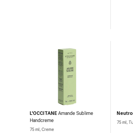
Prostata
Harnwegsbeschwerden
Prostata
Nieren-
und
Blasenbeschwerden
Schmerzen
&
Fieber
Kopfschmerzen
&
Migräne
Muskel-
&
Gelenkschmerzen
Schmerzmittel
L'OCCITANE
Amande Sublime
Neutr
Schmerztherapie
Handcreme
75 ml, T
Kühlen
75 ml, Creme
Wärmen