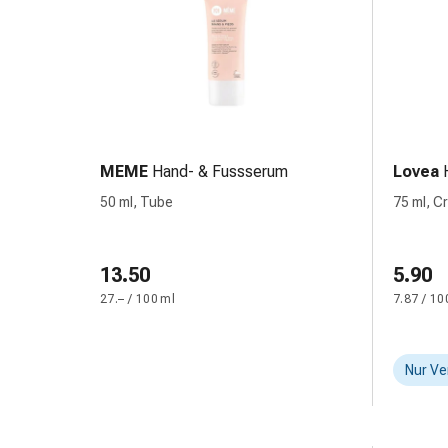
Störung
Gedächtnis-
&
Konzentrationsstörung
Allergien
&
Heuschnupfen
MEME
Hand- & Fussserum
Lovea
Antiallergika
Haut
50 ml, Tube
75 ml, C
Nase
Magen-
13.50
5.90
Darm
Durchfall
27.– / 100 ml
7.87 / 10
Hämorrhoiden
Magenbrennen
Übelkeit
Nur Ve
&
Erbrechen
Verdauung,