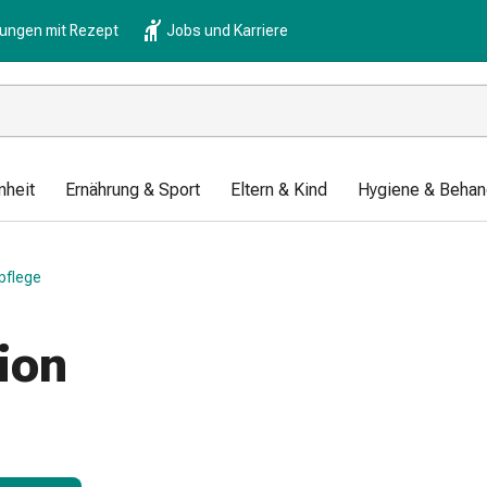
lungen mit Rezept
Jobs und Karriere
nheit
Ernährung & Sport
Eltern & Kind
Hygiene & Behan
pflege
ion