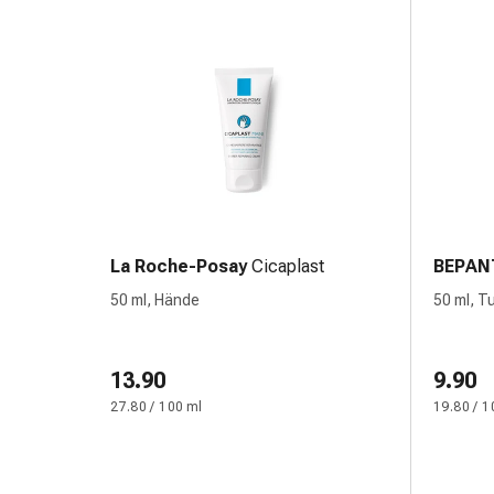
Blähungen
&
Krämpfe
Verstopfung
Medizinische
Hautpflege
Ekzeme
&
Juckreiz
Hühneraugen
La Roche-Posay
Cicaplast
BEPAN
&
50 ml, Hände
50 ml, T
Warzen
Nagel-
&
13.90
9.90
Fusspilz
27.80 / 100 ml
19.80 / 1
Narbenbehandlung
Trockene
Haut