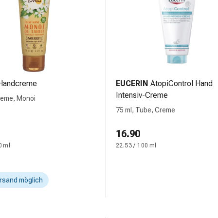
Handcreme
EUCERIN
AtopiControl Hand
Intensiv-Creme
reme, Monoi
75 ml, Tube, Creme
16.90
0 ml
22.53 / 100 ml
rsand möglich