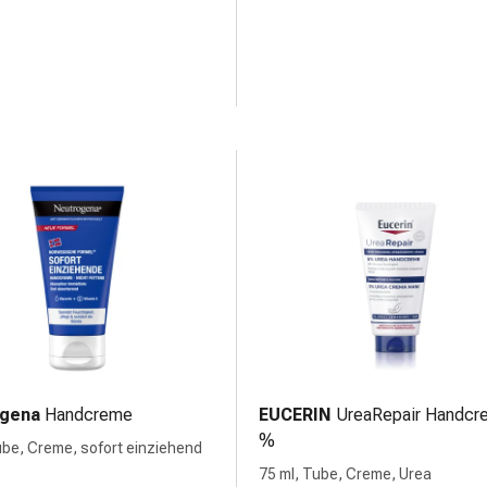
ogena
Handcreme
EUCERIN
UreaRepair Handcr
%
ube, Creme, sofort einziehend
75 ml, Tube, Creme, Urea