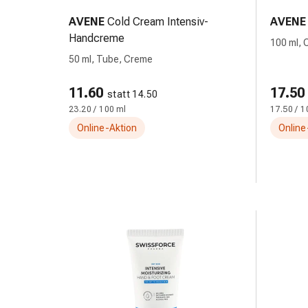
&
AVENE
Cold Cream Intensiv-
AVENE
Netzverbände
Handcreme
100 ml,
Verbandsmaterial
50 ml, Tube, Creme
Verbrennungen
&
11.60
17.50
Sonnenbrand
statt 14.50
23.20 / 100 ml
17.50 / 1
Verbandwechsel-
Sets
Online-Aktion
Online
Wundauflagen
Wundbehandlung
Wundsprays
Wundverschlussstreifen
&
-
kleber
Ziehsalbe
Tupfer
Ohren