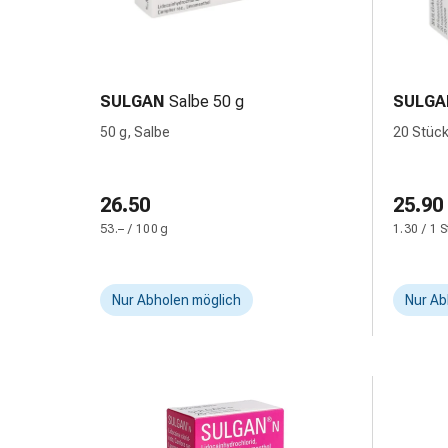
und
Augen
Ohrenbeschwerden
Ohrenpflege
Augentropfen
SULGAN
Salbe 50 g
SULGA
Augenentzündungen
50 g, Salbe
20 Stüc
Augenverbände
Augenhygiene
Herz
26.50
25.90
&
53.– / 100 g
1.30 / 1 
Kreislauf
Herztherapie
Kompressions-
Nur Abholen möglich
Nur Ab
Strümpfe
Kreislaufbeschwerden
Rauchstopp
Venenbeschwerden
Blutgerinnung
Herznerven-