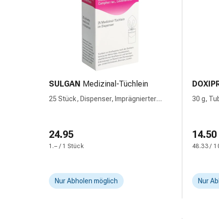
Störung
Gedächtnis-
&
Konzentrationsstörung
Allergien
&
Heuschnupfen
SULGAN
Medizinal-Tüchlein
DOXIP
Antiallergika
Haut
25 Stück, Dispenser, Imprägnierter
30 g, Tu
Verband, in Dispenser
Nase
Magen-
24.95
14.50
Darm
Durchfall
1.– / 1 Stück
48.33 / 1
Hämorrhoiden
Magenbrennen
Übelkeit
Nur Abholen möglich
Nur Ab
&
Erbrechen
Verdauung,