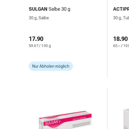
&
SULGAN
Salbe 30 g
ACTIP
Netzverbände
30 g, Salbe
30 g, Tu
Verbandsmaterial
Verbrennungen
&
17.90
18.90
Sonnenbrand
59.67 / 100 g
63.– / 10
Verbandwechsel-
Sets
Wundauflagen
Nur Abholen möglich
Wundbehandlung
Wundsprays
Wundverschlussstreifen
&
-
kleber
Ziehsalbe
Tupfer
Ohren