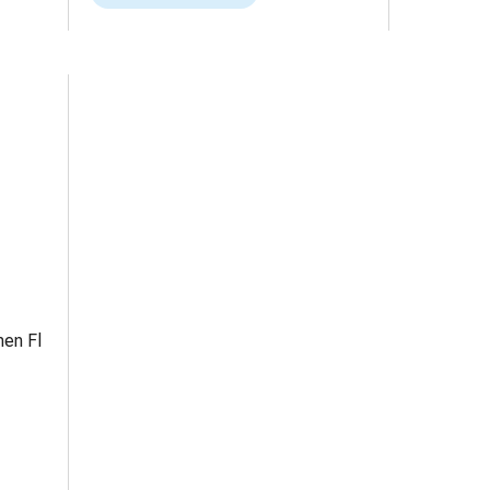
en Fl
nnehmen