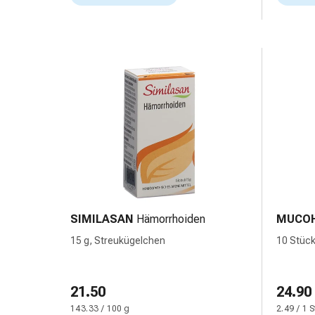
Krankhaftes
Schwitzen
Unreine
Haut
Fieberblasen
Hautausschlag
Akne
Naturmittel
Bachblütentherapie
Aus
Pflanzenknospen
Homöopathie
Phytotherapie
SIMILASAN
Hämorrhoiden
MUCO
Schüssler-
Salz
15 g, Streukügelchen
10 Stück
Spagyrika
Anthroposophika
Niere,
21.50
24.90
Blase,
143.33 / 100 g
2.49 / 1 