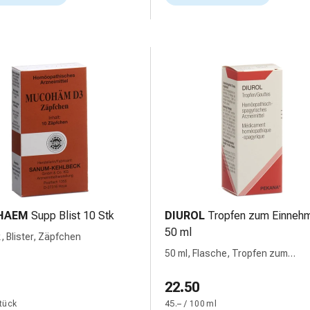
HAEM
Supp Blist 10 Stk
DIUROL
Tropfen zum Einnehm
50 ml
, Blister, Zäpfchen
50 ml, Flasche, Tropfen zum
Einnehmen, Flüssigkeit, zum Ei
22.50
Stück
45.– / 100 ml