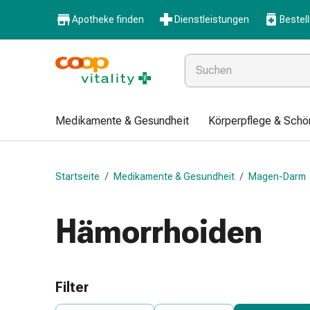
Medikamente
Apotheke finden
Dienstleistungen
Bestel
&
Gesundheit
Grippe
&
Erkältung
Halsbonbons
Medikamente & Gesundheit
Körperpflege & Schö
Grippe-
&
Erkältung
Startseite
/
Medikamente & Gesundheit
/
Magen-Darm
Medikamente
Halsschmerzen
Husten
Hämorrhoiden
&
Bronchitis
Inhalationsgeräte
&
Filter
Zubehör