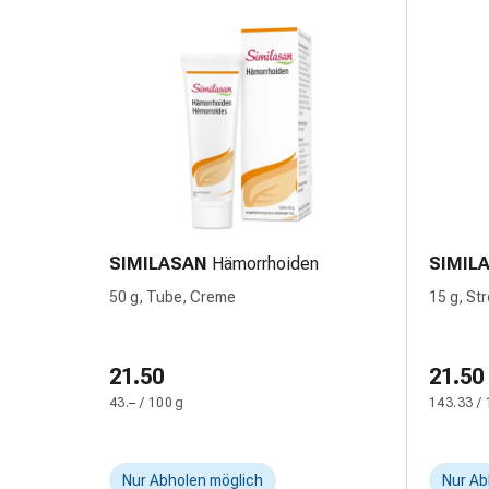
Blähungen
&
Krämpfe
Verstopfung
Medizinische
Hautpflege
Ekzeme
&
Juckreiz
Hühneraugen
SIMILASAN
Hämorrhoiden
SIMIL
&
50 g, Tube, Creme
15 g, St
Warzen
Nagel-
&
21.50
21.50
Fusspilz
43.– / 100 g
143.33 / 
Narbenbehandlung
Trockene
Haut
Nur Abholen möglich
Nur Ab