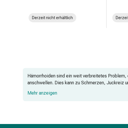
Prostata
Harnwegsbeschwerden
Prostata
Derzeit nicht erhältlich
Derzeit
Nieren-
und
Blasenbeschwerden
Schmerzen
&
Fieber
Kopfschmerzen
&
Hämorrhoiden sind ein weit verbreitetes Problem,
Migräne
anschwellen. Dies kann zu Schmerzen, Juckreiz un
Muskel-
können.
&
Mehr anzeigen
Gelenkschmerzen
Schmerzmittel
Salben und Cremes: Eine wirksame Hä
Schmerztherapie
Kühlen
Wärmen