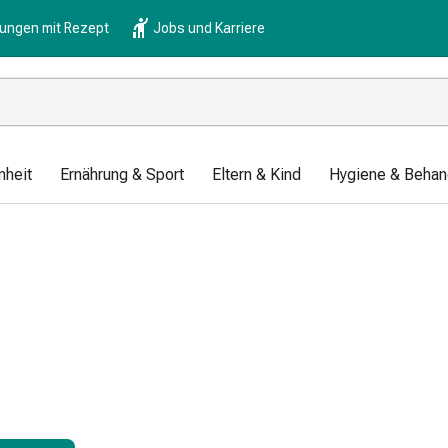
lungen mit Rezept
Jobs und Karriere
nheit
Ernährung & Sport
Eltern & Kind
Hygiene & Behan