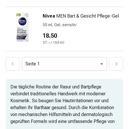
Störung
Gedächtnis-
Nivea
MEN Bart & Gesicht Pflege-Gel
&
Konzentrationsstörung
50 ml, Gel, sensitiv
Allergien
18.50
&
37.– / 100 ml
Heuschnupfen
Antiallergika
Haut
Seite 1
Nase
Magen-
Darm
Durchfall
Die tägliche Routine der Rasur und Bartpflege
Hämorrhoiden
verbindet traditionelles Handwerk mit moderner
Magenbrennen
Kosmetik. So beugen Sie Hautirritationen vor und
Übelkeit
erhalten Ihr Barthaar gesund. Durch die Kombination
&
von mechanischen Hilfsmitteln und dermatologisch
Erbrechen
geprüften Formeln wird eine umfassende Pflege von
Verdauung,
Haut und Haar ermöglicht. Die Auswahl der Produkte