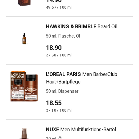
14.90
&
49.67 / 100 ml
Netzverbände
Verbandsmaterial
HAWKINS & BRIMBLE
Beard Oil
Verbrennungen
&
50 ml, Flasche, Öl
Sonnenbrand
18.90
Verbandwechsel-
37.80 / 100 ml
Sets
Wundauflagen
Wundbehandlung
L'OREAL PARIS
Men BarberClub
Wundsprays
Haut+Bartpflege
Wundverschlussstreifen
50 ml, Dispenser
&
18.55
-
kleber
37.10 / 100 ml
Ziehsalbe
Tupfer
NUXE
Men Multifunktions-Bartöl
Ohren