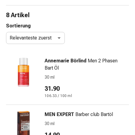
Nasenreiniger
Taschentücher
8 Artikel
Schnupfen
Wund-
Sortierung
&
Relevanteste zuerst
Brandversorgung
Elastische
Wundbinden
Annemarie Börlind
Men 2 Phasen
Kompressen
Bart Öl
Fingerverbände
Fixationspflaster
30 ml
Gazen
31.90
Kompressionsbinden
106.33 / 100 ml
Pflaster
Pflasterbinden,
Tapes
MEN EXPERT
Barber club Bartöl
&
30 ml
Zubehör
Schlauch-