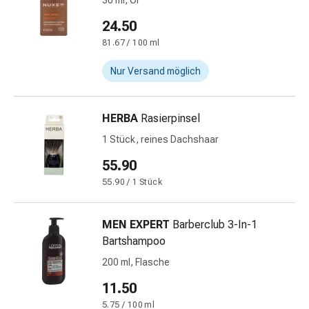
30 ml, Öl
und
Augen
24.50
Ohrenbeschwerden
81.67 / 100 ml
Ohrenpflege
Augentropfen
Nur Versand möglich
Augenentzündungen
Augenverbände
Augenhygiene
HERBA
Rasierpinsel
Herz
1 Stück, reines Dachshaar
&
55.90
Kreislauf
Herztherapie
55.90 / 1 Stück
Kompressions-
Strümpfe
MEN EXPERT
Barberclub 3-In-1
Kreislaufbeschwerden
Bartshampoo
Rauchstopp
200 ml, Flasche
Venenbeschwerden
Blutgerinnung
11.50
Herznerven-
5.75 / 100 ml