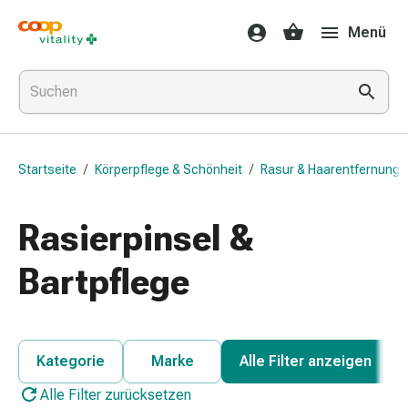
Medikamente
Menü
&
Gesundheit
Grippe
&
Erkältung
Halsbonbons
Startseite
/
Körperpflege & Schönheit
/
Rasur & Haarentfernung
Grippe-
&
Erkältung
Rasierpinsel &
Medikamente
Halsschmerzen
Bartpflege
Husten
&
Bronchitis
Inhalationsgeräte
Kategorie
Marke
Alle Filter anzeigen
&
Alle Filter zurücksetzen
Zubehör