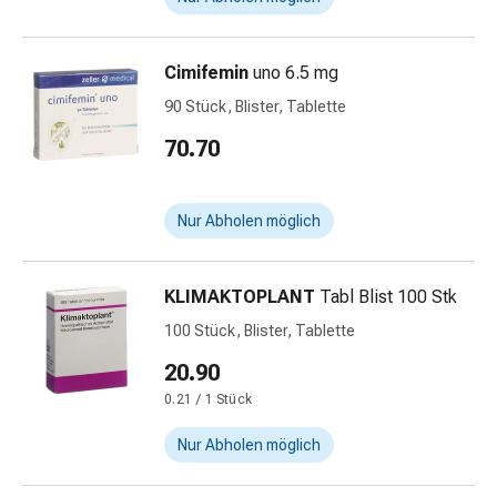
und
Augen
Ohrenbeschwerden
Cimifemin
uno 6.5 mg
Ohrenpflege
90 Stück, Blister, Tablette
Augentropfen
Augenentzündungen
70.70
Augenverbände
Augenhygiene
Herz
Nur Abholen möglich
&
Kreislauf
Herztherapie
KLIMAKTOPLANT
Tabl Blist 100 Stk
Kompressions-
100 Stück, Blister, Tablette
Strümpfe
20.90
Kreislaufbeschwerden
Rauchstopp
0.21 / 1 Stück
Venenbeschwerden
Nur Abholen möglich
Herznerven-
Störung