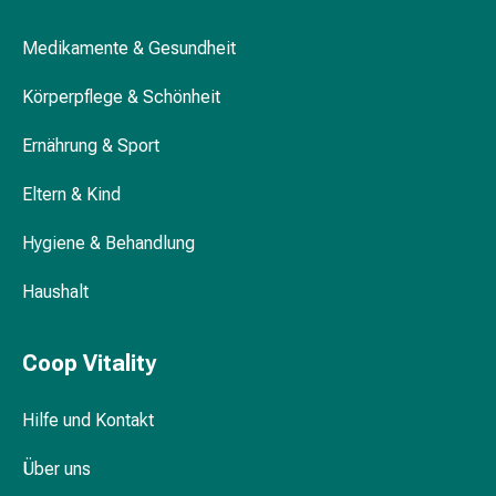
Vitamine
Mineralstoffe
Mundsprays: Sofortige Erfrischung bei
Medikamente & Gesundheit
Kombipräparate
Hitzewallungen
Zahn-
Körperpflege & Schönheit
&
Mundgesundheit
Ernährung & Sport
Kariesprophylaxe
Eltern & Kind
Trockener
Mund
Hygiene & Behandlung
(Xerostomie)
Munddesinfektionsmittel
Haushalt
Aphten
und
Mundentzündungen
Coop Vitality
Haar-
Medikamente
Hilfe und Kontakt
Haarausfallpräparate
Kopfhautbeschwerden
Über uns
Kopfläuse