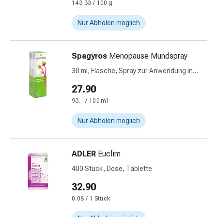
143.33 / 100 g
Harnwegsbeschwerden
Prostata
Nur Abholen möglich
Nieren-
und
Blasenbeschwerden
Spagyros
Menopause Mundspray
Schmerzen
30 ml, Flasche, Spray zur Anwendung in
&
der Mundhöhle, Lösung
Fieber
27.90
Kopfschmerzen
93.– / 100 ml
&
Migräne
Nur Abholen möglich
Muskel-
&
ADLER
Euclim
Gelenkschmerzen
Schmerzmittel
400 Stück, Dose, Tablette
Schmerztherapie
32.90
Kühlen
0.08 / 1 Stück
Wärmen
Stress