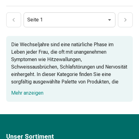
mittel
Mücken-
&
Seite 1
Zeckenschutz
Zeckenpinzette
Anti-
Die Wechseljahre sind eine natürliche Phase im
Wurmmittel
Leben jeder Frau, die oft mit unangenehmen
Rezeptpflichtige
Symptomen wie Hitzewallungen,
Arzneimittel
Schweissausbrüchen, Schlafstörungen und Nervosität
Rezeptpflichtige
einhergeht. In dieser Kategorie finden Sie eine
Arzneimittel
sorgfältig ausgewählte Palette von Produkten, die
Vaginalbeschwerden
Ihnen helfen können, diese Herausforderungen mit
Menstruation
Mehr anzeigen
Leichtigkeit zu bewältigen.
Wechseljahre
Scheideninfektion
Tabletten für die Wechseljahre: Ihr
Vaginalgesundheit
täglicher Begleiter
Vitamine
&
Kapseln: Kraft der Natur in kompakter
Mineralstoffe
Unser Sortiment
Form