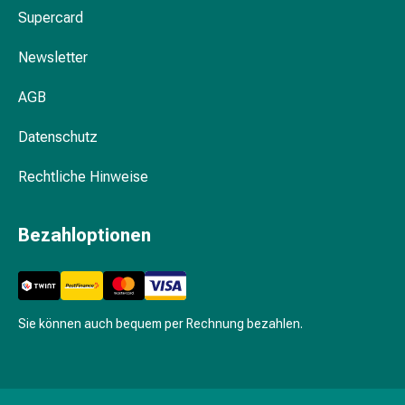
Körperpflege
Supercard
&
Newsletter
Schönheit
Gesichtspflege
AGB
Augenpflege
Peeling
Datenschutz
Pflegemasken
Reinigung
Rechtliche Hinweise
Reinigungs-
Accessoires
Bezahloptionen
Kosmetiktücher
&
Kosmetikbedarf
Nachtcreme
Gesichtskuren
Sie können auch bequem per Rechnung bezahlen.
Tagescreme
Gesichtswasser
Gesichtsöl