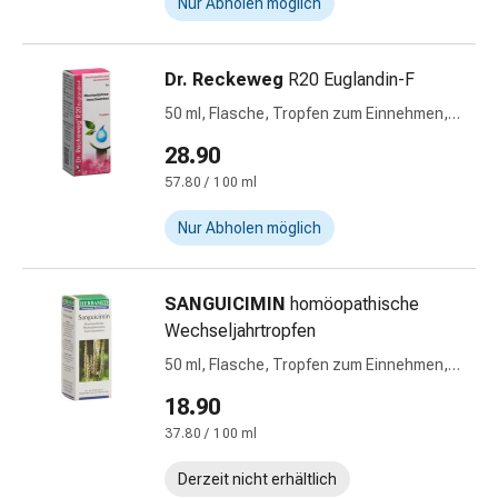
Nur Abholen möglich
&
Schlaf
Beruhigung
Dr. Reckeweg
R20 Euglandin-F
Stimmungsschwankungen
50 ml, Flasche, Tropfen zum Einnehmen,
Schlafstörungen
Flüssigkeit
28.90
Rhonchopathie
(Schnarchen)
57.80 / 100 ml
Atemwege
Nur Abholen möglich
Nasenmittel
Atmungstraktbeschwerden
Infektionen
SANGUICIMIN
homöopathische
Windpocken
Wechseljahrtropfen
Stoffwechsel
50 ml, Flasche, Tropfen zum Einnehmen,
Osteoporose
Flüssigkeit
Immunsuppressiva
18.90
Insektenschutz
37.80 / 100 ml
und
-
Derzeit nicht erhältlich