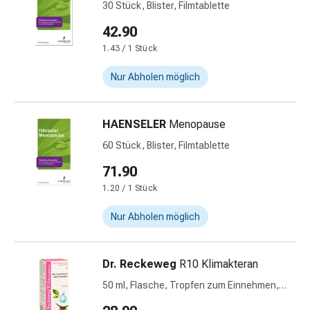
30 Stück, Blister, Filmtablette
&
Krämpfe
42.90
Verstopfung
1.43 / 1 Stück
Medizinische
Nur Abholen möglich
Hautpflege
Ekzeme
&
HAENSELER
Menopause
Juckreiz
Hühneraugen
60 Stück, Blister, Filmtablette
&
71.90
Warzen
1.20 / 1 Stück
Nagel-
&
Nur Abholen möglich
Fusspilz
Narbenbehandlung
Trockene
Dr. Reckeweg
R10 Klimakteran
Haut
50 ml, Flasche, Tropfen zum Einnehmen,
Krankhaftes
Flüssigkeit