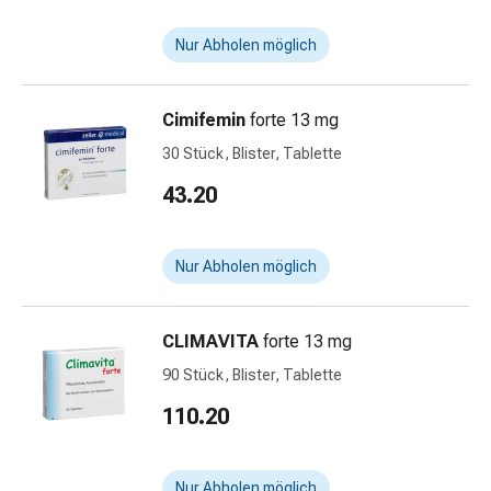
&
Netzverbände
Nur Abholen möglich
Verbandsmaterial
Verbrennungen
Cimifemin
forte 13 mg
&
Sonnenbrand
30 Stück, Blister, Tablette
Verbandwechsel-
43.20
Sets
Wundauflagen
Wundbehandlung
Nur Abholen möglich
Wundsprays
Wundverschlussstreifen
&
CLIMAVITA
forte 13 mg
-
90 Stück, Blister, Tablette
kleber
110.20
Ziehsalbe
Tupfer
Ohren
Nur Abholen möglich