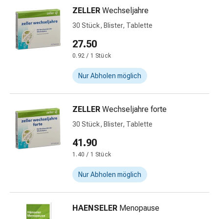
Gedächtnis-
ZELLER
Wechseljahre
&
30 Stück, Blister, Tablette
Konzentrationsstörung
Allergien
27.50
&
0.92 / 1 Stück
Heuschnupfen
Antiallergika
Nur Abholen möglich
Haut
Nase
ZELLER
Wechseljahre forte
Magen-
Darm
30 Stück, Blister, Tablette
Durchfall
41.90
Hämorrhoiden
1.40 / 1 Stück
Magenbrennen
Übelkeit
Nur Abholen möglich
&
Erbrechen
Verdauung,
HAENSELER
Menopause
Blähungen