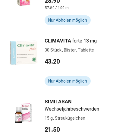
28.90
Schwitzen
Unreine
57.80 / 100 ml
Haut
Nur Abholen möglich
Fieberblasen
Hautausschlag
Akne
CLIMAVITA
forte 13 mg
Naturmittel
30 Stück, Blister, Tablette
Bachblütentherapie
Aus
43.20
Pflanzenknospen
Homöopathie
Phytotherapie
Nur Abholen möglich
Schüssler-
Salz
SIMILASAN
Spagyrika
Wechseljahrbeschwerden
Anthroposophika
Niere,
15 g, Streukügelchen
Blase,
21.50
Prostata