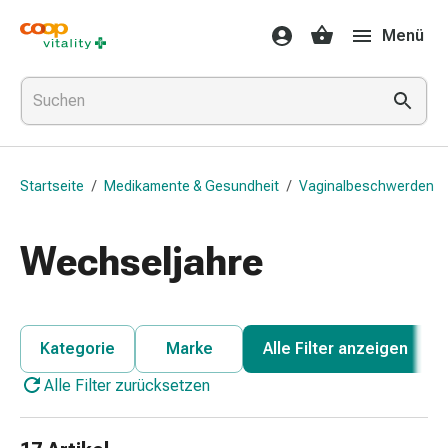
Medikamente
Menü
&
Gesundheit
Grippe
&
Erkältung
Halsbonbons
Startseite
/
Medikamente & Gesundheit
/
Vaginalbeschwerden
Grippe-
&
Erkältung
Wechseljahre
Medikamente
Halsschmerzen
Husten
&
Kategorie
Marke
Alle Filter anzeigen
Bronchitis
Alle Filter zurücksetzen
Inhalationsgeräte
&
Zubehör