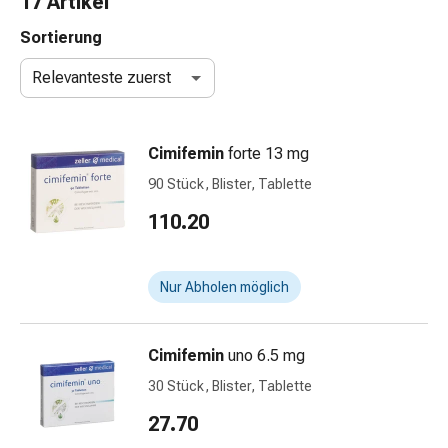
17 Artikel
Nasenreiniger
Taschentücher
Sortierung
Schnupfen
Relevanteste zuerst
Wund-
&
Brandversorgung
Cimifemin
forte 13 mg
Elastische
Wundbinden
90 Stück, Blister, Tablette
Kompressen
110.20
Fingerverbände
Fixationspflaster
Gazen
Nur Abholen möglich
Kompressionsbinden
Pflaster
Pflasterbinden,
Cimifemin
uno 6.5 mg
Tapes
30 Stück, Blister, Tablette
&
Zubehör
27.70
Schlauch-