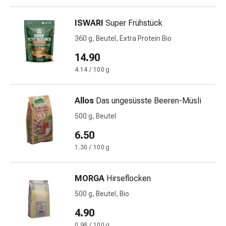
Stress
&
ISWARI
Super Frühstück
Schlaf
360 g, Beutel, Extra Protein Bio
Beruhigung
14.90
Stimmungsschwankungen
Schlafstörungen
4.14 / 100 g
Rhonchopathie
(Schnarchen)
Allos
Das ungesüsste Beeren-Müsli
Atemwege
500 g, Beutel
Nasenmittel
Atmungstraktbeschwerden
6.50
Infektionen
1.30 / 100 g
Windpocken
Neurologische
MORGA
Hirseflocken
Erkrankungen
Schwindelgefühl
500 g, Beutel, Bio
Stoffwechsel
4.90
Osteoporose
0.98 / 100 g