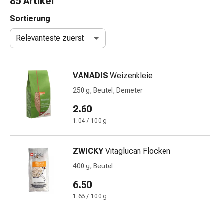
85 Artikel
Nasenreiniger
Taschentücher
Sortierung
Schnupfen
Relevanteste zuerst
Wund-
&
Brandversorgung
VANADIS
Weizenkleie
Elastische
Wundbinden
250 g, Beutel, Demeter
Kompressen
2.60
Fingerverbände
1.04 / 100 g
Fixationspflaster
Gazen
Kompressionsbinden
ZWICKY
Vitaglucan Flocken
Pflaster
400 g, Beutel
Pflasterbinden,
Tapes
6.50
&
1.63 / 100 g
Zubehör
Schlauch-