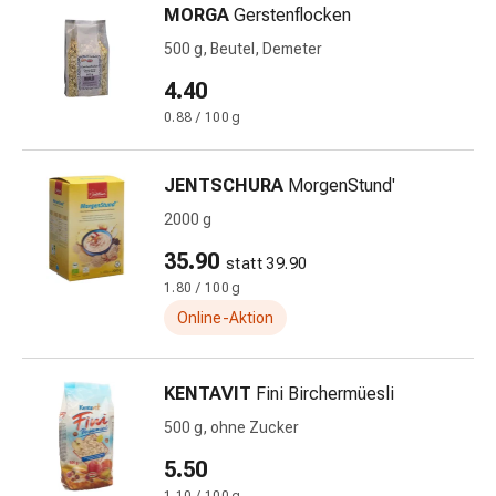
MORGA
Gerstenflocken
&
Netzverbände
500 g, Beutel, Demeter
Verbandsmaterial
4.40
Verbrennungen
0.88 / 100 g
&
Sonnenbrand
Verbandwechsel-
JENTSCHURA
MorgenStund'
Sets
2000 g
Wundauflagen
35.90
Wundbehandlung
statt 39.90
Wundsprays
1.80 / 100 g
Wundverschlussstreifen
Online-Aktion
&
-
kleber
KENTAVIT
Fini Birchermüesli
Ziehsalbe
500 g, ohne Zucker
Tupfer
5.50
Ohren