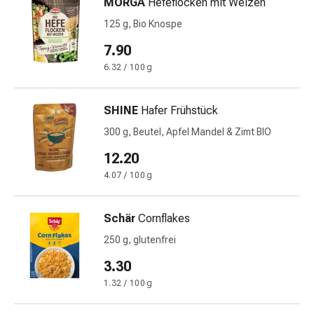
MORGA
Hefeflocken mit Weizen
Blähungen
125 g, Bio Knospe
&
Krämpfe
7.90
Verstopfung
6.32 / 100 g
Medizinische
Hautpflege
SHINE
Hafer Frühstück
Ekzeme
&
300 g, Beutel, Apfel Mandel & Zimt BIO
Juckreiz
12.20
Hühneraugen
4.07 / 100 g
&
Warzen
Nagel-
Schär
Cornflakes
&
250 g, glutenfrei
Fusspilz
3.30
Narbenbehandlung
Trockene
1.32 / 100 g
Haut