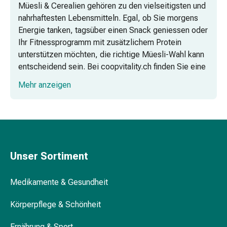
Vaginalgesundheit
Müesli & Cerealien gehören zu den vielseitigsten und
Vitamine
nahrhaftesten Lebensmitteln. Egal, ob Sie morgens
&
Energie tanken, tagsüber einen Snack geniessen oder
Mineralstoffe
Ihr Fitnessprogramm mit zusätzlichem Protein
Vitamine
unterstützen möchten, die richtige Müesli-Wahl kann
Mineralstoffe
entscheidend sein. Bei coopvitality.ch finden Sie eine
Kombipräparate
grosse Auswahl an Müeslis und Cerealien, die optimal
Mehr anzeigen
Zahn-
auf diese Bedürfnisse abgestimmt sind.
&
Mundgesundheit
Proteinmüeslis für mehr Muskelkraft
Kariesprophylaxe
Trockener
Mund
Unser Sortiment
(Xerostomie)
Schokomüeslis für den Schokohunger
Munddesinfektionsmittel
Medikamente & Gesundheit
Aphten
und
Körperpflege & Schönheit
Haferflocken für langanhaltende Energie
Mundentzündungen
Haar-
Ernährung & Sport