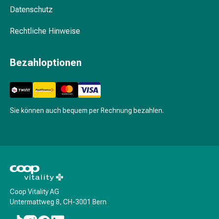
Gesichtskuren
Datenschutz
Tagescreme
Gesichtswasser
Rechtliche Hinweise
Gesichtsöl
Pflegegeräte
&
Bezahloptionen
Zubehör
Für
die
Haare
Sie können auch bequem per Rechnung bezahlen.
Spülungen
&
Kuren
Bürsten
&
Kämme
Tönungen
Coop Vitality AG
&
Untermattweg 8, CH-3001 Bern
Färbungen