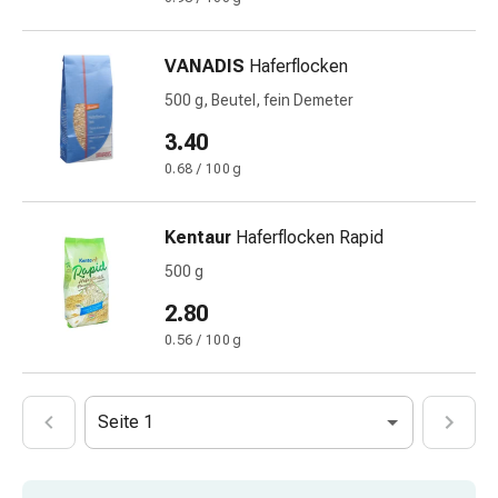
Immunsuppressiva
Insektenschutz
und
VANADIS
Haferflocken
-
500 g, Beutel, fein Demeter
mittel
Mücken-
3.40
&
0.68 / 100 g
Zeckenschutz
Zeckenpinzette
Kentaur
Haferflocken Rapid
Anti-
Wurmmittel
500 g
Rezeptpflichtige
2.80
Arzneimittel
0.56 / 100 g
Rezeptpflichtige
Arzneimittel
Vaginalbeschwerden
Seite 1
Menstruation
Wechseljahre
Scheideninfektion