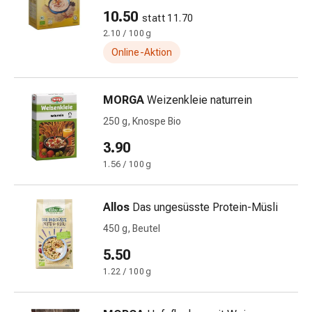
Störung
10.50
statt 11.70
Gedächtnis-
2.10 / 100 g
&
Online-Aktion
Konzentrationsstörung
Allergien
&
MORGA
Weizenkleie naturrein
Heuschnupfen
250 g, Knospe Bio
Antiallergika
Haut
3.90
Nase
1.56 / 100 g
Magen-
Darm
Allos
Das ungesüsste Protein-Müsli
Durchfall
Hämorrhoiden
450 g, Beutel
Magenbrennen
5.50
Übelkeit
1.22 / 100 g
&
Erbrechen
Verdauung,