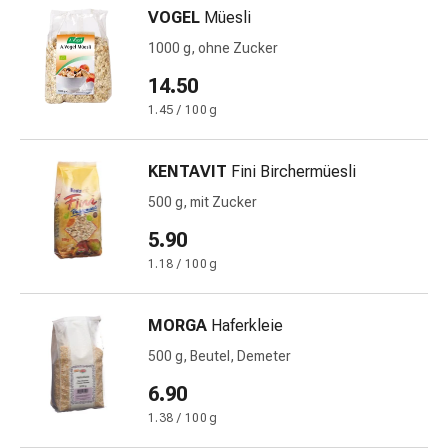
Krankhaftes
VOGEL
Müesli
Schwitzen
1000 g, ohne Zucker
Unreine
Haut
14.50
Fieberblasen
1.45 / 100 g
Hautausschlag
Akne
Naturmittel
KENTAVIT
Fini Birchermüesli
Bachblütentherapie
500 g, mit Zucker
Aus
5.90
Pflanzenknospen
Homöopathie
1.18 / 100 g
Phytotherapie
Schüssler-
MORGA
Haferkleie
Salz
500 g, Beutel, Demeter
Spagyrika
Anthroposophika
6.90
Niere,
1.38 / 100 g
Blase,