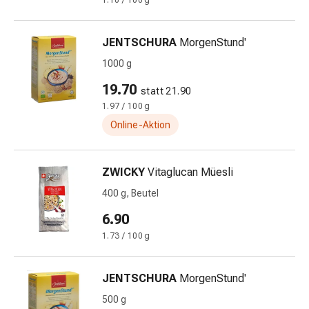
und
1.10 / 100 g
Augen
Ohrenbeschwerden
JENTSCHURA
MorgenStund'
Ohrenpflege
1000 g
Augentropfen
Augenentzündungen
19.70
statt 21.90
Augenverbände
1.97 / 100 g
Augenhygiene
Online-Aktion
Herz
&
Kreislauf
ZWICKY
Vitaglucan Müesli
Herztherapie
400 g, Beutel
Kompressions-
Strümpfe
6.90
Kreislaufbeschwerden
1.73 / 100 g
Rauchstopp
Venenbeschwerden
JENTSCHURA
MorgenStund'
Blutgerinnung
Herznerven-
500 g