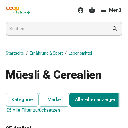
Medikamente
Menü
&
Gesundheit
Grippe
&
Erkältung
Halsbonbons
Startseite
/
Ernährung & Sport
/
Lebensmittel
Grippe-
&
Erkältung
Müesli & Cerealien
Medikamente
Halsschmerzen
Husten
&
Kategorie
Marke
Alle Filter anzeigen
Bronchitis
Alle Filter zurücksetzen
Inhalationsgeräte
&
Zubehör