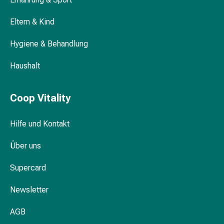
Medikamente
Haarausfallpräparate
Eltern & Kind
Bircher Müesli: Die Schweizer Tradition
Kopfhautbeschwerden
Hygiene & Behandlung
Kopfläuse
Körperpflege
Haushalt
&
Schönheit
Gesichtspflege
Coop Vitality
Augenpflege
Peeling
Hilfe und Kontakt
Pflegemasken
Reinigung
Über uns
Reinigungs-
Accessoires
Supercard
Kosmetiktücher
&
Newsletter
Kosmetikbedarf
AGB
Nachtcreme