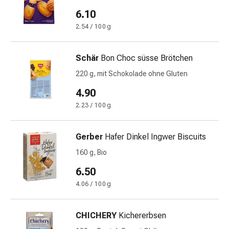
Gedächtnis-
6.10
&
2.54 / 100 g
Konzentrationsstörung
Allergien
&
Schär
Bon Choc süsse Brötchen
Heuschnupfen
220 g, mit Schokolade ohne Gluten
Antiallergika
Haut
4.90
Nase
2.23 / 100 g
Magen-
Darm
Gerber
Hafer Dinkel Ingwer Biscuits
Durchfall
Hämorrhoiden
160 g, Bio
Magenbrennen
6.50
Übelkeit
4.06 / 100 g
&
Erbrechen
Verdauung,
CHICHERY
Kichererbsen
Blähungen