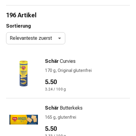
Nasenreiniger
Taschentücher
196 Artikel
Schnupfen
Wund-
Sortierung
&
Relevanteste zuerst
Brandversorgung
Elastische
Wundbinden
Schär
Curvies
Kompressen
Fingerverbände
170 g, Original glutenfrei
Fixationspflaster
5.50
Gazen
3.24 / 100 g
Kompressionsbinden
Pflaster
Pflasterbinden,
Schär
Butterkeks
Tapes
165 g, glutenfrei
&
Zubehör
5.50
Schlauch-