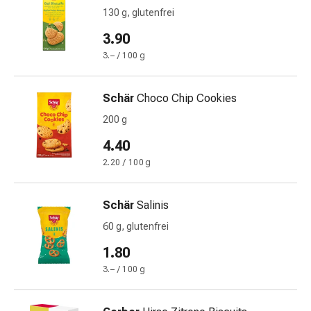
Schwitzen
130 g, glutenfrei
Unreine
Haut
3.90
Fieberblasen
3.– / 100 g
Hautausschlag
Akne
Schär
Choco Chip Cookies
Naturmittel
Bachblütentherapie
200 g
Aus
4.40
Pflanzenknospen
2.20 / 100 g
Homöopathie
Phytotherapie
Schüssler-
Schär
Salinis
Salz
60 g, glutenfrei
Spagyrika
1.80
Anthroposophika
Niere,
3.– / 100 g
Blase,
Prostata