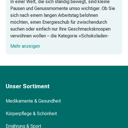
In einer Welt, die sich ständig bewegt, sind kleine
Vitamine
Pausen und Genussmomente umso wichtiger. Ob Sie
Mineralstoffe
sich nach einem langen Arbeitstag belohnen
Kombipräparate
möchten, einen Energieschub für zwischendurch
Zahn-
suchen oder einfach nur Ihre Geschmacksknospen
&
verwöhnen wollen – die Kategorie «Schokoladen-
Mundgesundheit
Riegel & Snacks» bietet eine Vielzahl von Optionen,
Kariesprophylaxe
Mehr anzeigen
die genau das ermöglichen. Von süssen Verführungen
Trockener
bis hin zu gesunden Alternativen, hier finden Sie alles,
Mund
was das Herz begehrt.
(Xerostomie)
Munddesinfektionsmittel
Aphten
und
Unser Sortiment
Mundentzündungen
Haar-
Medikamente & Gesundheit
Medikamente
Haarausfallpräparate
Körperpflege & Schönheit
Kopfhautbeschwerden
Ernährung & Sport
Kopfläuse