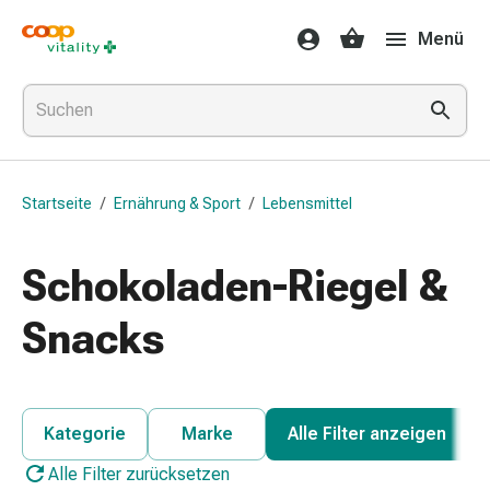
Medikamente
Menü
&
Gesundheit
Grippe
&
Erkältung
Halsbonbons
Startseite
/
Ernährung & Sport
/
Lebensmittel
Grippe-
&
Erkältung
Schokoladen-Riegel &
Medikamente
Halsschmerzen
Snacks
Husten
&
Bronchitis
Inhalationsgeräte
Kategorie
Marke
Alle Filter anzeigen
&
Alle Filter zurücksetzen
Zubehör