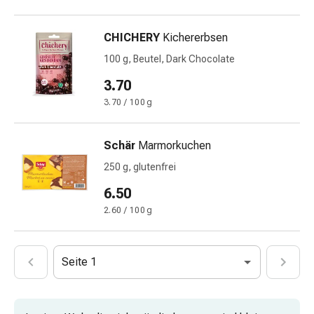
mittel
Mücken-
&
CHICHERY
Kichererbsen
Zeckenschutz
100 g, Beutel, Dark Chocolate
Zeckenpinzette
3.70
Anti-
Wurmmittel
3.70 / 100 g
Rezeptpflichtige
Arzneimittel
Schär
Marmorkuchen
Rezeptpflichtige
250 g, glutenfrei
Arzneimittel
Vaginalbeschwerden
6.50
Menstruation
2.60 / 100 g
Wechseljahre
Scheideninfektion
Vaginalgesundheit
Seite 1
Vitamine
&
Mineralstoffe