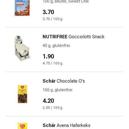
100 g, Beutel, Sweet Chili
&
3.70
Krämpfe
Verstopfung
3.70 / 100 g
Medizinische
Hautpflege
NUTRIFREE
Gocciolotti Snack
Ekzeme
40 g, glutenfrei
&
Juckreiz
1.90
Hühneraugen
4.75 / 100 g
&
Warzen
Schär
Chocolate O's
Nagel-
&
165 g, glutenfrei
Fusspilz
4.20
Narbenbehandlung
2.55 / 100 g
Trockene
Haut
Krankhaftes
Schär
Avena Haferkeks