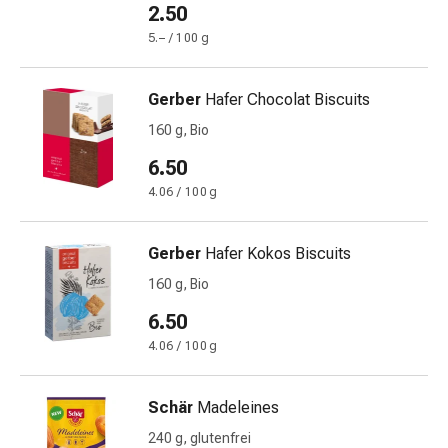
und
2.50
Augen
5.– / 100 g
Ohrenbeschwerden
Ohrenpflege
Augentropfen
Gerber
Hafer Chocolat Biscuits
Augenentzündungen
160 g, Bio
Augenverbände
6.50
Augenhygiene
Herz
4.06 / 100 g
&
Kreislauf
Gerber
Hafer Kokos Biscuits
Herztherapie
160 g, Bio
Kompressions-
Strümpfe
6.50
Kreislaufbeschwerden
4.06 / 100 g
Rauchstopp
Venenbeschwerden
Schär
Madeleines
Herznerven-
Störung
240 g, glutenfrei