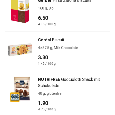
Gerber
Hirse Zitrone Biscuits
Harnwegsbeschwerden
160 g, Bio
Prostata
Nieren-
6.50
und
4.06 / 100 g
Blasenbeschwerden
Schmerzen
&
Céréal
Biscuit
Fieber
4 × 57.5 g, Milk Chocolate
Kopfschmerzen
3.30
&
Migräne
1.43 / 100 g
Muskel-
&
NUTRIFREE
Gocciolotti Snack mit
Gelenkschmerzen
Schokolade
Schmerzmittel
40 g, glutenfrei
Schmerztherapie
Kühlen
1.90
Wärmen
4.75 / 100 g
Stress