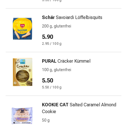
3.33 / 100 g
&
Netzverbände
Schär
Savoiardi Löffelbisquits
Verbandsmaterial
Verbrennungen
200 g, glutenfrei
&
5.90
Sonnenbrand
2.95 / 100 g
Verbandwechsel-
Sets
Wundauflagen
PURAL
Cräcker Kümmel
Wundbehandlung
100 g, glutenfrei
Wundsprays
5.50
Wundverschlussstreifen
&
5.50 / 100 g
-
kleber
KOOKIE CAT
Salted Caramel Almond
Ziehsalbe
Cookie
Tupfer
50 g
Ohren