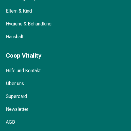
Körperpflege
Eltern & Kind
&
Schönheit
Hygiene & Behandlung
Gesichtspflege
Augenpflege
Haushalt
Peeling
Pflegemasken
Reinigung
Coop Vitality
Reinigungs-
Accessoires
Hilfe und Kontakt
Kosmetiktücher
&
Über uns
Kosmetikbedarf
Supercard
Nachtcreme
Gesichtskuren
Newsletter
Tagescreme
Gesichtswasser
AGB
Gesichtsöl