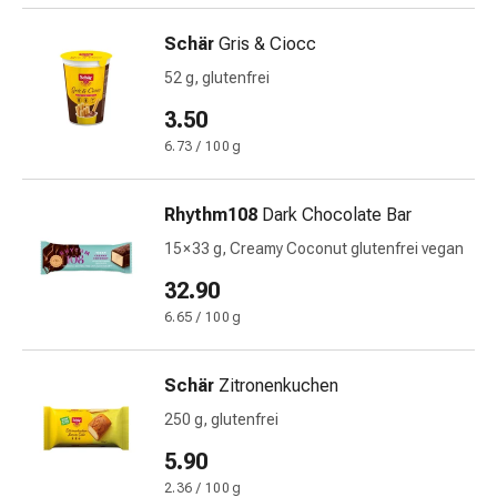
&
Schär
Gris & Ciocc
Schlaf
Beruhigung
52 g, glutenfrei
Stimmungsschwankungen
3.50
Schlafstörungen
6.73 / 100 g
Rhonchopathie
(Schnarchen)
Atemwege
Rhythm108
Dark Chocolate Bar
Nasenmittel
15 × 33 g, Creamy Coconut glutenfrei vegan
Atmungstraktbeschwerden
Infektionen
32.90
Windpocken
6.65 / 100 g
Stoffwechsel
Osteoporose
Schär
Zitronenkuchen
Immunsuppressiva
Insektenschutz
250 g, glutenfrei
und
5.90
-
2.36 / 100 g