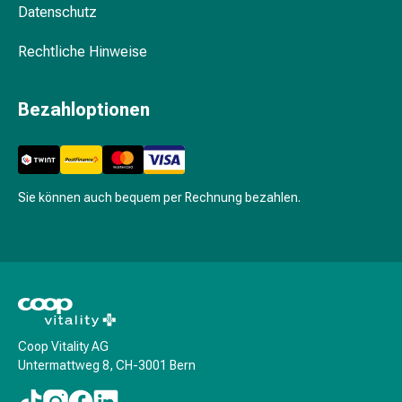
Pflegegeräte
Datenschutz
&
Zubehör
Rechtliche Hinweise
Für
die
Bezahloptionen
Haare
Spülungen
&
Kuren
Bürsten
Sie können auch bequem per Rechnung bezahlen.
&
Kämme
Tönungen
&
Färbungen
Haarstyling
Haaröl
Coop Vitality AG
Untermattweg 8, CH-3001 Bern
Haarwasser
Shampoo