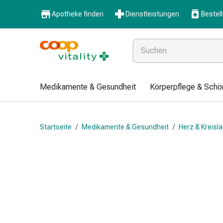
Medikamente
Apotheke finden
Dienstleistungen
Bestel
&
Gesundheit
Grippe
&
Erkältung
Halsbonbons
Medikamente & Gesundheit
Körperpflege & Schö
Grippe-
&
Erkältung
Startseite
/
Medikamente & Gesundheit
/
Herz & Kreisla
Medikamente
Halsschmerzen
Husten
&
Bronchitis
Inhalationsgeräte
&
Zubehör