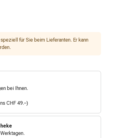
 speziell für Sie beim Lieferanten. Er kann
erden.
gen bei Ihnen.
ens CHF 49.–)
theke
4 Werktagen.