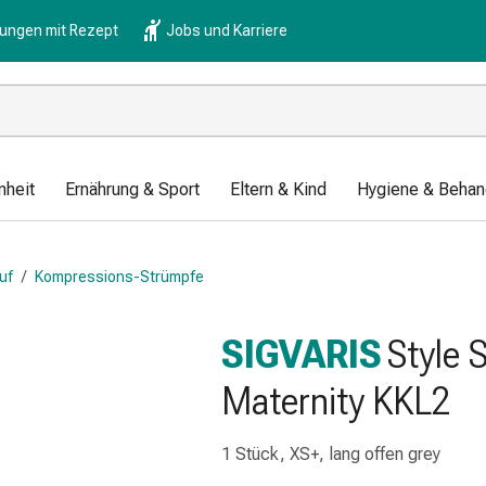
lungen mit Rezept
Jobs und Karriere
nheit
Ernährung & Sport
Eltern & Kind
Hygiene & Behan
uf
/
Kompressions-Strümpfe
SIGVARIS
Style 
Maternity KKL2
1 Stück, XS+, lang offen grey