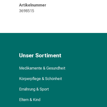
Gedächtnis-
Artikelnummer
&
3698515
Konzentrationsstörung
Allergien
&
Heuschnupfen
Antiallergika
Haut
Nase
Magen-
Unser Sortiment
Darm
Durchfall
Medikamente & Gesundheit
Hämorrhoiden
Magenbrennen
Körperpflege & Schönheit
Übelkeit
&
Ernährung & Sport
Erbrechen
Eltern & Kind
Verdauung,
Blähungen