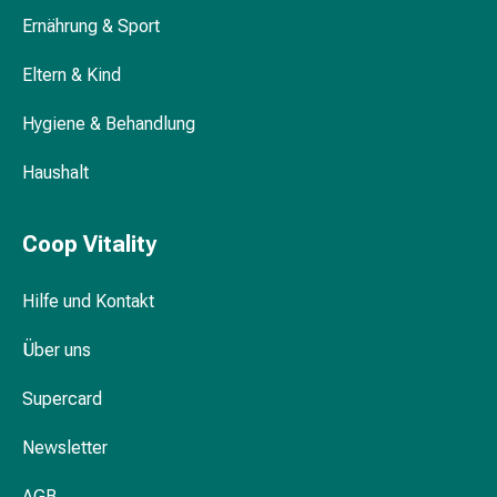
&
Ernährung & Sport
Krämpfe
Verstopfung
Eltern & Kind
Medizinische
Hygiene & Behandlung
Hautpflege
Ekzeme
Haushalt
&
Juckreiz
Hühneraugen
Coop Vitality
&
Warzen
Hilfe und Kontakt
Nagel-
&
Über uns
Fusspilz
Narbenbehandlung
Supercard
Trockene
Haut
Newsletter
Krankhaftes
AGB