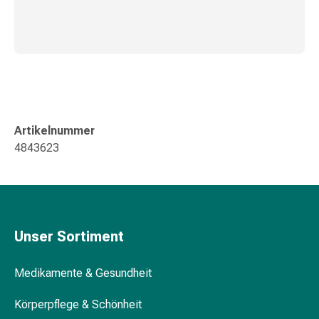
Gedächtnis-
&
Konzentrationsstörung
Allergien
&
Heuschnupfen
Antiallergika
Haut
Artikelnummer
Nase
4843623
Magen-
Darm
Durchfall
Hämorrhoiden
Magenbrennen
Unser Sortiment
Übelkeit
&
Medikamente & Gesundheit
Erbrechen
Verdauung,
Körperpflege & Schönheit
Blähungen