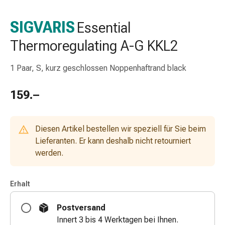
Nasenreiniger
Taschentücher
SIGVARIS
Essential
Schnupfen
Thermoregulating A-G KKL2
Wund-
&
Brandversorgung
1 Paar, S, kurz geschlossen Noppenhaftrand black
Elastische
Wundbinden
159.–
Kompressen
Fingerverbände
Fixationspflaster
Diesen Artikel bestellen wir speziell für Sie beim
Gazen
Lieferanten. Er kann deshalb nicht retourniert
Kompressionsbinden
werden.
Pflaster
Pflasterbinden,
Erhalt
Tapes
&
Postversand
Zubehör
Innert 3 bis 4 Werktagen bei Ihnen.
Schlauch-