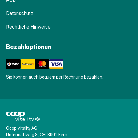
Schwitzen
Unreine
Datenschutz
Haut
Fieberblasen
Rechtliche Hinweise
Hautausschlag
Akne
Naturmittel
Bezahloptionen
Bachblütentherapie
Aus
Pflanzenknospen
Homöopathie
Sie können auch bequem per Rechnung bezahlen.
Phytotherapie
Schüssler-
Salz
Spagyrika
Anthroposophika
Niere,
Blase,
Coop Vitality AG
Prostata
Untermattweg 8, CH-3001 Bern