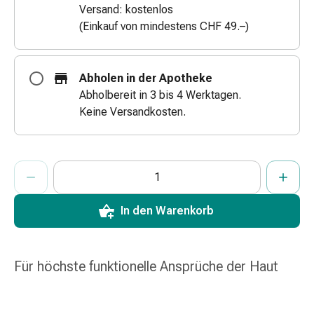
Versand: kostenlos
&
(Einkauf von mindestens CHF 49.–)
Netzverbände
Verbandsmaterial
Verbrennungen
Abholen in der Apotheke
&
Abholbereit in 3 bis 4 Werktagen.
Sonnenbrand
Keine Versandkosten.
Verbandwechsel-
Sets
Wundauflagen
ProductDetailPage.Aria.AddToCartQuantityControlInst
Wundbehandlung
Anzahl Exemplare dieses Artikels zum Hinzufügen in den War
Sie haben die maximale Bestellmenge für diesen Artikel erreic
Wir haben momentan kein weiteres Exemplar dieses Artikels a
Wundsprays
Wundverschlussstreifen
In den Warenkorb
&
-
kleber
Für höchste funktionelle Ansprüche der Haut
Ziehsalbe
Tupfer
Ohren