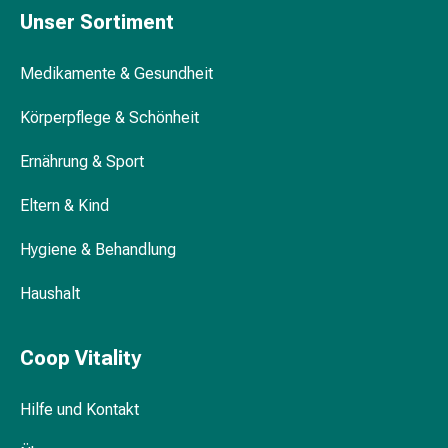
Blähungen
Unser Sortiment
&
Krämpfe
Medikamente & Gesundheit
Verstopfung
Medizinische
Körperpflege & Schönheit
Hautpflege
Ernährung & Sport
Ekzeme
&
Eltern & Kind
Juckreiz
Hühneraugen
Hygiene & Behandlung
&
Warzen
Haushalt
Nagel-
&
Fusspilz
Coop Vitality
Narbenbehandlung
Trockene
Hilfe und Kontakt
Haut