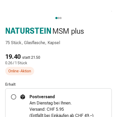
Nasenreiniger
Taschentücher
Schnupfen
Wund-
&
NATURSTEIN
MSM plus
Brandversorgung
Elastische
75 Stück, Glasflasche, Kapsel
Wundbinden
Kompressen
19.40
statt 21.50
Fingerverbände
0.26 / 1 Stück
Fixationspflaster
Online-Aktion
Gazen
Kompressionsbinden
Pflaster
Erhalt
Pflasterbinden,
Postversand
Tapes
Am Dienstag bei Ihnen.
&
Versand: CHF 5.95
Zubehör
(Entfällt bei Einkäufen ab CHF 49.–)
Schlauch-