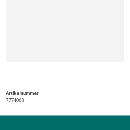
Störung
Gedächtnis-
&
Konzentrationsstörung
Allergien
&
Heuschnupfen
Antiallergika
Haut
Nase
Magen-
Darm
Durchfall
Artikelnummer
Hämorrhoiden
7774068
Magenbrennen
Übelkeit
&
Erbrechen
Verdauung,