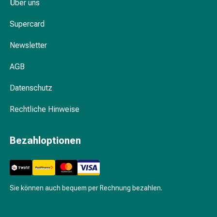
Krankhaftes
Über uns
Schwitzen
Supercard
Unreine
Haut
Newsletter
Fieberblasen
Hautausschlag
AGB
Akne
Naturmittel
Datenschutz
Bachblütentherapie
Aus
Rechtliche Hinweise
Pflanzenknospen
Homöopathie
Bezahloptionen
Phytotherapie
Schüssler-
Salz
Spagyrika
Anthroposophika
Sie können auch bequem per Rechnung bezahlen.
Niere,
Blase,