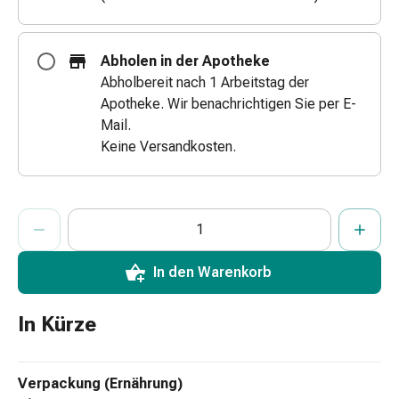
&
Netzverbände
Verbandsmaterial
Abholen in der Apotheke
Verbrennungen
Abholbereit nach 1 Arbeitstag der
&
Apotheke. Wir benachrichtigen Sie per E-
Sonnenbrand
Mail.
Verbandwechsel-
Keine Versandkosten.
Sets
Wundauflagen
Wundbehandlung
ProductDetailPage.Aria.AddToCartQuantityControlInst
Anzahl Exemplare dieses Artikels zum Hinzufügen in den War
Sie haben die maximale Bestellmenge für diesen Artikel erreic
Wir haben momentan kein weiteres Exemplar dieses Artikels a
Wundsprays
Wundverschlussstreifen
In den Warenkorb
&
-
kleber
In Kürze
Ziehsalbe
Tupfer
Ohren
Verpackung (Ernährung)