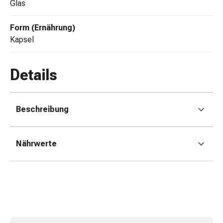
und
Glas
Augen
Ohrenbeschwerden
Form (Ernährung)
Ohrenpflege
Kapsel
Augentropfen
Augenentzündungen
Details
Augenverbände
Augenhygiene
Herz
&
Beschreibung
Kreislauf
Herztherapie
Nährwerte
Kompressions-
Strümpfe
Kreislaufbeschwerden
Rauchstopp
Venenbeschwerden
Blutgerinnung
Herznerven-