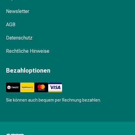
Schwitzen
Unreine
Newsletter
Haut
Fieberblasen
AGB
Hautausschlag
Akne
Datenschutz
Naturmittel
Rechtliche Hinweise
Bachblütentherapie
Aus
Pflanzenknospen
Bezahloptionen
Homöopathie
Phytotherapie
Schüssler-
Salz
Sie können auch bequem per Rechnung bezahlen.
Spagyrika
Anthroposophika
Niere,
Blase,
Prostata