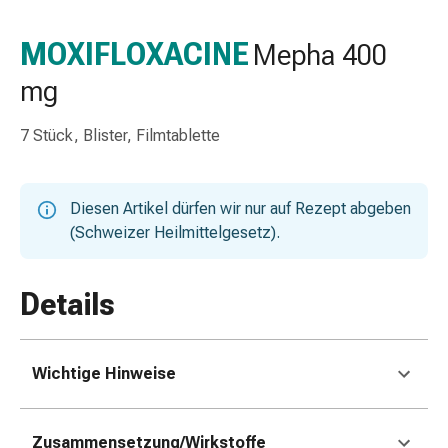
Nasenreiniger
Taschentücher
MOXIFLOXACINE
Mepha 400
Schnupfen
mg
Wund-
&
Brandversorgung
7 Stück, Blister, Filmtablette
Elastische
Wundbinden
Kompressen
Diesen Artikel dürfen wir nur auf Rezept abgeben
Fingerverbände
(Schweizer Heilmittelgesetz).
Fixationspflaster
Gazen
Details
Kompressionsbinden
Pflaster
Pflasterbinden,
Tapes
Wichtige Hinweise
&
Zubehör
Zusammensetzung/Wirkstoffe
Schlauch-