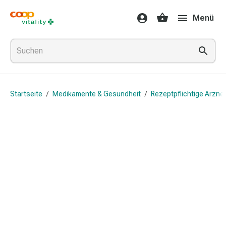
Medikamente
Menü
&
Gesundheit
Grippe
&
Erkältung
Halsbonbons
Startseite
/
Medikamente & Gesundheit
/
Rezeptpflichtige Arznei
Grippe-
&
Erkältung
Medikamente
Halsschmerzen
Husten
&
Bronchitis
Inhalationsgeräte
&
Zubehör