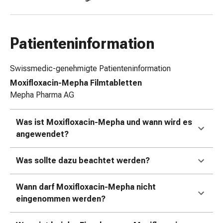
&
Netzverbände
Verbandsmaterial
Patienteninformation
Verbrennungen
&
Swissmedic-genehmigte Patienteninformation
Sonnenbrand
Verbandwechsel-
Moxifloxacin-Mepha Filmtabletten
Sets
Mepha Pharma AG
Wundauflagen
Wundbehandlung
Was ist Moxifloxacin-Mepha und wann wird es
Wundsprays
angewendet?
Wundverschlussstreifen
&
Was sollte dazu beachtet werden?
-
kleber
Wann darf Moxifloxacin-Mepha nicht
Ziehsalbe
eingenommen werden?
Tupfer
Ohren