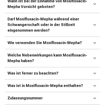
und
Wann ist bei der Einnahme von Moxifloxacin-
Augen
Mepha Vorsicht geboten?
Ohrenbeschwerden
Ohrenpflege
Darf Moxifloxacin-Mepha während einer
Augentropfen
Schwangerschaft oder in der Stillzeit
Augenentzündungen
eingenommen werden?
Augenverbände
Augenhygiene
Wie verwenden Sie Moxifloxacin-Mepha?
Herz
&
Welche Nebenwirkungen kann Moxifloxacin-
Kreislauf
Mepha haben?
Herztherapie
Kompressions-
Was ist ferner zu beachten?
Strümpfe
Kreislaufbeschwerden
Rauchstopp
Was ist in Moxifloxacin-Mepha enthalten?
Venenbeschwerden
Herznerven-
Zulassungsnummer
Störung