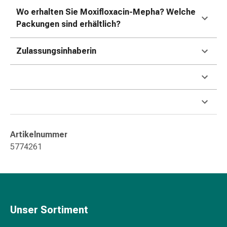
Gedächtnis-
Wo erhalten Sie Moxifloxacin-Mepha? Welche
&
Packungen sind erhältlich?
Konzentrationsstörung
Allergien
Zulassungsinhaberin
&
Heuschnupfen
Antiallergika
Haut
Nase
Magen-
Darm
Artikelnummer
Durchfall
5774261
Hämorrhoiden
Magenbrennen
Übelkeit
&
Erbrechen
Unser Sortiment
Verdauung,
Blähungen