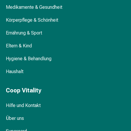
Blähungen
Medikamente & Gesundheit
&
Krämpfe
Körperpflege & Schönheit
Verstopfung
Ernährung & Sport
Medizinische
Hautpflege
Eltern & Kind
Ekzeme
&
Hygiene & Behandlung
Juckreiz
Hühneraugen
Haushalt
&
Warzen
Nagel-
Coop Vitality
&
Fusspilz
Hilfe und Kontakt
Narbenbehandlung
Trockene
Über uns
Haut