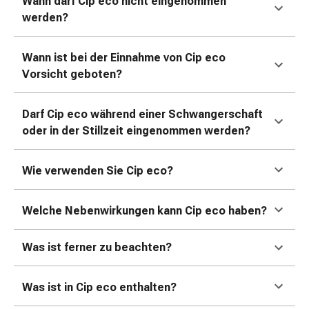
Wann darf Cip eco
nicht eingenommen
und
werden?
Augen
Ohrenbeschwerden
Ohrenpflege
Wann ist bei der Einnahme von Cip eco
Augentropfen
Vorsicht geboten?
Augenentzündungen
Augenverbände
Darf Cip eco
während einer Schwangerschaft
Augenhygiene
oder in der Stillzeit eingenommen werden?
Herz
&
Kreislauf
Wie verwenden Sie Cip eco
?
Herztherapie
Kompressions-
Welche Nebenwirkungen kann Cip eco
haben?
Strümpfe
Kreislaufbeschwerden
Was ist ferner zu beachten?
Rauchstopp
Venenbeschwerden
Blutgerinnung
Was ist in Cip eco
enthalten?
Herznerven-