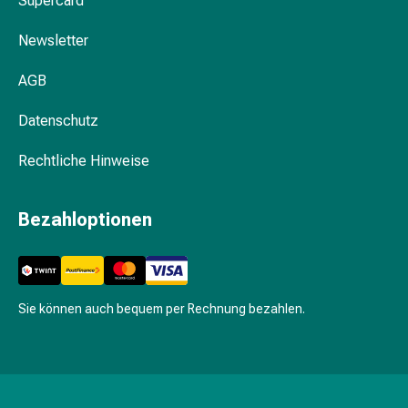
Supercard
Krankhaftes
Schwitzen
Newsletter
Unreine
Haut
AGB
Fieberblasen
Hautausschlag
Datenschutz
Akne
Naturmittel
Rechtliche Hinweise
Bachblütentherapie
Aus
Bezahloptionen
Pflanzenknospen
Homöopathie
Phytotherapie
Schüssler-
Salz
Sie können auch bequem per Rechnung bezahlen.
Spagyrika
Anthroposophika
Niere,
Blase,