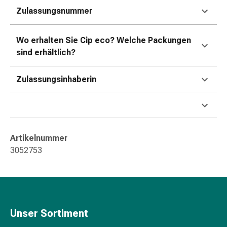
Störung
Zulassungsnummer
Gedächtnis-
&
Wo erhalten Sie Cip eco
? Welche Packungen
Konzentrationsstörung
sind erhältlich?
Allergien
&
Heuschnupfen
Zulassungsinhaberin
Antiallergika
Haut
Nase
Magen-
Artikelnummer
Darm
3052753
Durchfall
Hämorrhoiden
Magenbrennen
Übelkeit
&
Erbrechen
Unser Sortiment
Verdauung,