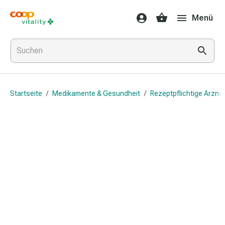
Medikamente
Menü
&
Gesundheit
Grippe
&
Erkältung
Halsbonbons
Startseite
/
Medikamente & Gesundheit
/
Rezeptpflichtige Arznei
Grippe-
&
Erkältung
Medikamente
Halsschmerzen
Husten
&
Bronchitis
Inhalationsgeräte
&
Zubehör