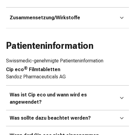
&
Netzverbände
Zusammensetzung/Wirkstoffe
Verbandsmaterial
Verbrennungen
&
Sonnenbrand
Patienteninformation
Verbandwechsel-
Sets
Swissmedic-genehmigte Patienteninformation
Wundauflagen
®
Cip eco
Filmtabletten
Wundbehandlung
Sandoz Pharmaceuticals AG
Wundsprays
Wundverschlussstreifen
&
Was ist Cip eco
und wann wird es
-
angewendet?
kleber
Ziehsalbe
Was sollte dazu beachtet werden?
Tupfer
Ohren