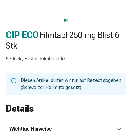
Nasenreiniger
Taschentücher
Schnupfen
Wund-
&
CIP ECO
Filmtabl 250 mg Blist 6
Brandversorgung
Stk
Elastische
Wundbinden
6 Stück, Blister, Filmtablette
Kompressen
Fingerverbände
Fixationspflaster
Diesen Artikel dürfen wir nur auf Rezept abgeben
Gazen
(Schweizer Heilmittelgesetz).
Kompressionsbinden
Pflaster
Pflasterbinden,
Details
Tapes
&
Zubehör
Wichtige Hinweise
Schlauch-