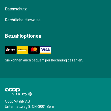
&
Datenschutz
Krämpfe
Verstopfung
Rechtliche Hinweise
Medizinische
Hautpflege
Ekzeme
Bezahloptionen
&
Juckreiz
Hühneraugen
&
Sie können auch bequem per Rechnung bezahlen.
Warzen
Nagel-
&
Fusspilz
Narbenbehandlung
Trockene
Haut
Coop Vitality AG
Krankhaftes
Untermattweg 8, CH-3001 Bern