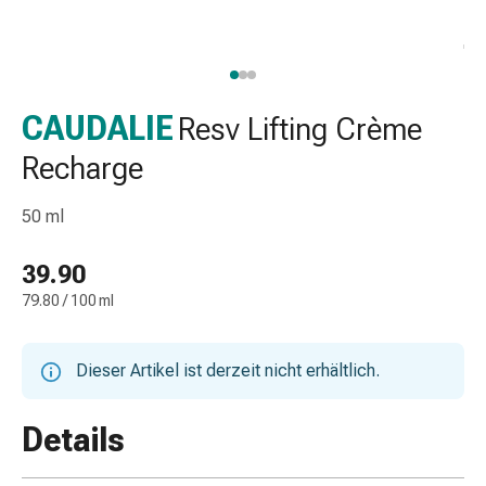
Nasenreiniger
Taschentücher
Schnupfen
Wund-
&
CAUDALIE
Resv Lifting Crème
Brandversorgung
Recharge
Elastische
Wundbinden
50 ml
Kompressen
Fingerverbände
39.90
Fixationspflaster
Gazen
79.80 / 100 ml
Kompressionsbinden
Pflaster
Dieser Artikel ist derzeit nicht erhältlich.
Pflasterbinden,
Tapes
&
Details
Zubehör
Schlauch-