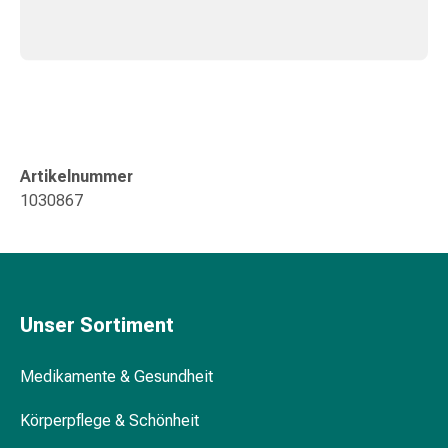
und
Augen
Ohrenbeschwerden
Ohrenpflege
Augentropfen
Augenentzündungen
Augenverbände
Augenhygiene
Artikelnummer
Herz
1030867
&
Kreislauf
Herztherapie
Kompressions-
Strümpfe
Unser Sortiment
Kreislaufbeschwerden
Rauchstopp
Medikamente & Gesundheit
Venenbeschwerden
Herznerven-
Körperpflege & Schönheit
Störung