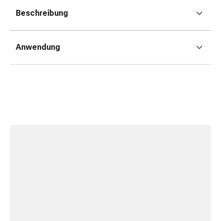
&
Beschreibung
Netzverbände
Verbandsmaterial
Verbrennungen
Anwendung
&
Sonnenbrand
Verbandwechsel-
Sets
Wundauflagen
Wundbehandlung
Wundsprays
Wundverschlussstreifen
&
-
kleber
Ziehsalbe
Tupfer
Ohren