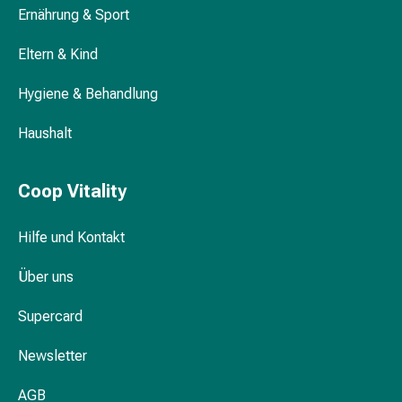
Gedächtnis-
Ernährung & Sport
&
Konzentrationsstörung
Eltern & Kind
Allergien
Hygiene & Behandlung
&
Heuschnupfen
Haushalt
Antiallergika
Haut
Nase
Coop Vitality
Magen-
Darm
Hilfe und Kontakt
Durchfall
Hämorrhoiden
Über uns
Magenbrennen
Übelkeit
Supercard
&
Erbrechen
Newsletter
Verdauung,
AGB
Blähungen