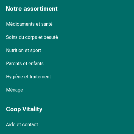
Pommade
Notre assortiment
à
tirer
Médicaments et santé
Tampons
médicaux
Soins du corps et beauté
Oreilles
et
Nutrition et sport
yeux
Troubles
Parents et enfants
de
Hygiène et traitement
l'oreille
Soins
Ménage
des
oreilles
Gouttes
Coop Vitality
pour
les
Aide et contact
yeux