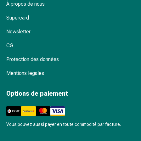
Inflammation
À propos de nous
des
yeux
Supercard
Pansements
pour
Newsletter
les
CG
yeux
Hygiène
Protection des données
des
yeux
Mentions legales
Cœur
et
Circulation
Options de paiement
Thérapie
cardiaque
Bas
de
Vous pouvez aussi payer en toute commodité par facture.
contention
Troubles