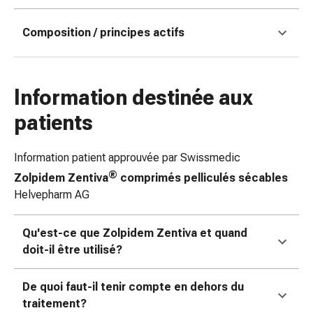
des
brûlures
Composition / principes actifs
Bandes
élastiques
Compresses
Information destinée aux
Pansements
pour
patients
les
doigts
Information patient approuvée par Swissmedic
Pansements
®
Zolpidem Zentiva
comprimés pelliculés sécables
de
Helvepharm AG
fixation
Gazes
Bandes
Qu'est-ce que Zolpidem Zentiva et quand
de
doit-il être utilisé?
compression
Pansements
De quoi faut-il tenir compte en dehors du
Bandes
traitement?