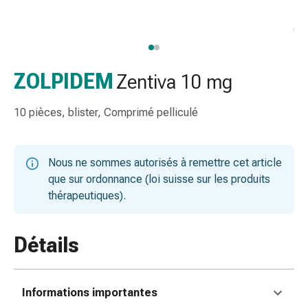
de
gorge
Toux
et
bronchite
ZOLPIDEM
Zentiva 10 mg
Inhalateurs
et
10 pièces, blister, Comprimé pelliculé
accessoires
Nettoyeur
de
Nous ne sommes autorisés à remettre cet article
nez
que sur ordonnance (loi suisse sur les produits
Mouchoirs
thérapeutiques).
en
papier
Rhume
Détails
Soins
des
plaies
Informations importantes
et