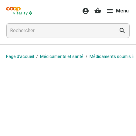
Médicaments
Menu
et
santé
Grippe
et
Refroidissement
Pastilles
Page d’accueil
/
Médicaments et santé
/
Médicaments soumis à
pour
la
gorge
Médicaments
contre
la
grippe
et
le
rhume
Maux