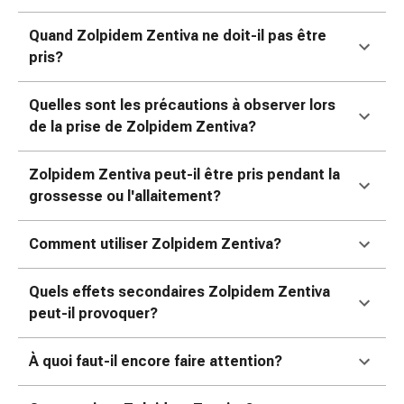
de
pansement,
Quand Zolpidem Zentiva ne doit-il pas être
tapes
pris?
et
accessoires
Quelles sont les précautions à observer lors
Pansements
de la prise de Zolpidem Zentiva?
tubulaires
et
Zolpidem Zentiva peut-il être pris pendant la
filets
grossesse ou l'allaitement?
Matériel
de
pansement
Comment utiliser Zolpidem Zentiva?
Brûlures
et
Quels effets secondaires Zolpidem Zentiva
coups
peut-il provoquer?
de
soleil
À quoi faut-il encore faire attention?
Kits
de