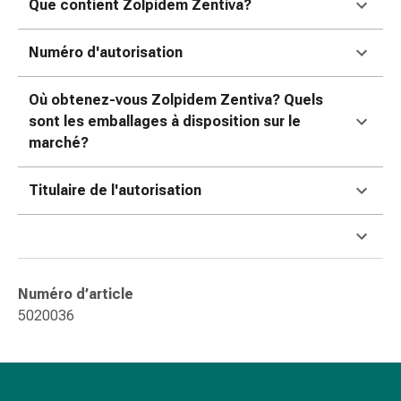
Que contient Zolpidem Zentiva?
changement
de
pansements
Numéro d'autorisation
Pansements
adhésifs
Où obtenez-vous Zolpidem Zentiva? Quels
Traitement
sont les emballages à disposition sur le
des
marché?
plaies
Sprays
Titulaire de l'autorisation
pour
les
plaies
Bandes
de
Numéro d’article
fermeture
5020036
de
plaies
et
adhésifs