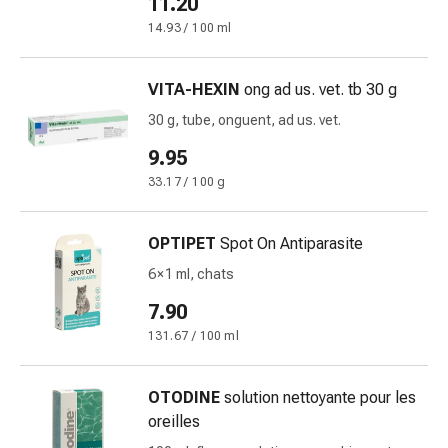
11.20
changement
14.93 / 100 ml
de
pansements
Pansements
VITA-HEXIN
ong ad us. vet. tb 30 g
adhésifs
30 g, tube, onguent, ad us. vet.
Traitement
des
9.95
plaies
33.17 / 100 g
Sprays
pour
OPTIPET
Spot On Antiparasite
les
plaies
6 × 1 ml, chats
Bandes
7.90
de
131.67 / 100 ml
fermeture
de
plaies
OTODINE
solution nettoyante pour les
et
oreilles
adhésifs