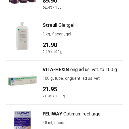
89.90
la
62.43 / 100 ml
concentration
Allergies
Streuli
Gleitgel
et
rhume
1 kg, flacon, gel
des
21.90
foins
2.19 / 100 g
Antiallergiques
Peau
Nez
VITA-HEXIN
ong ad us. vet. tb 100 g
Gastro-
100 g, tube, onguent, ad us. vet.
intestinal
Diarrhée
21.95
Hémorroïdes
21.95 / 100 g
Brûlures
d'estomac
FELIWAY
Optimum recharge
Nausées
et
48 ml, flacon