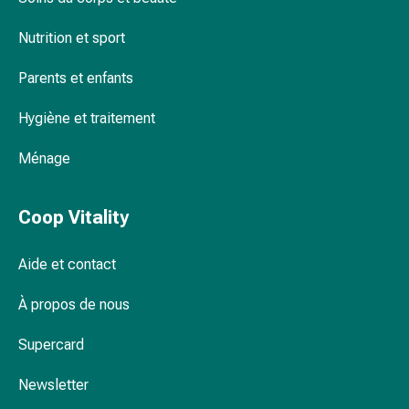
Remèdes
Nutrition et sport
naturels
Thérapie
Parents et enfants
par
les
Hygiène et traitement
fleurs
de
Ménage
Bach
À
base
Coop Vitality
de
bourgeons
Aide et contact
de
plantes
À propos de nous
Homéopathie
Supercard
Phytothérapie
Sel
Newsletter
de