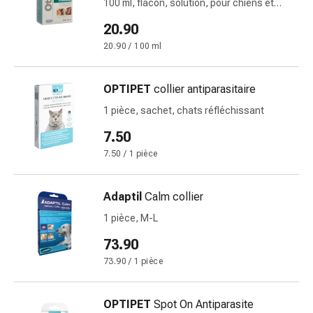
100 ml, flacon, solution, pour chiens et
Pommade
chats
20.90
à
tirer
20.90 / 100 ml
Tampons
médicaux
OPTIPET
collier antiparasitaire
Oreilles
1 pièce, sachet, chats réfléchissant
et
yeux
7.50
Troubles
7.50 / 1 pièce
de
l'oreille
Adaptil
Calm collier
Soins
des
1 pièce, M-L
oreilles
73.90
Gouttes
73.90 / 1 pièce
pour
les
yeux
OPTIPET
Spot On Antiparasite