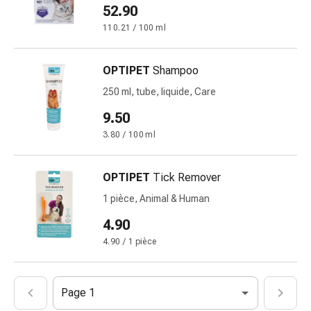
vomissements
52.90
Digestion,
110.21 / 100 ml
ballonnements
et
crampes
OPTIPET
Shampoo
Constipation
250 ml, tube, liquide, Care
Soins
9.50
médicaux
de
3.80 / 100 ml
la
peau
OPTIPET
Tick Remover
Eczéma
1 pièce, Animal & Human
et
démangeaisons
4.90
Cors
4.90 / 1 pièce
et
verrues
Mycose
Page 1
des