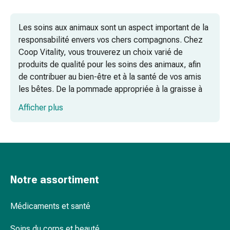
ongles
et
Les soins aux animaux sont un aspect important de la
des
responsabilité envers vos chers compagnons. Chez
pieds
Coop Vitality, vous trouverez un choix varié de
Traitement
produits de qualité pour les soins des animaux, afin
des
de contribuer au bien-être et à la santé de vos amis
cicatrices
les bêtes. De la pommade appropriée à la graisse à
Peau
traire en passant par le nettoyant pour oreilles, nous
sèche
Afficher plus
vous proposons tout ce dont vous avez besoin pour
Transpiration
prendre soin de votre animal avec amour.
pathologique
Peau
impure
Boutons
de
Notre assortiment
fièvre
Éruption
Médicaments et santé
cutanée
Acné
Soins du corps et beauté