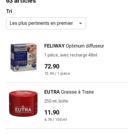
63 articles
de
gorge
Tri
Toux
Les plus pertinents en premier
et
bronchite
Inhalateurs
FELIWAY
Optimum diffuseur
et
accessoires
1 pièce, avec recharge 48ml
Nettoyeur
72.90
de
72.90 / 1 pièce
nez
Mouchoirs
en
EUTRA
Graisse à Traire
papier
250 ml, boîte
Rhume
Soins
11.90
des
4.76 / 100 ml
plaies
et