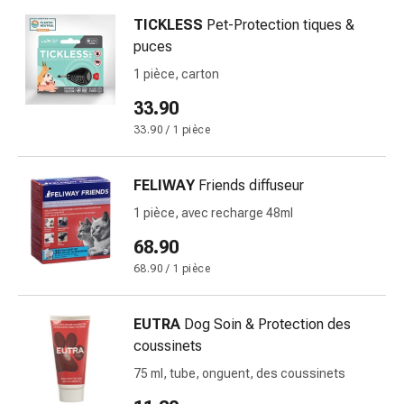
de
pansement,
TICKLESS
Pet-Protection tiques &
tapes
puces
et
1 pièce, carton
accessoires
33.90
Pansements
tubulaires
33.90 / 1 pièce
et
filets
FELIWAY
Friends diffuseur
Matériel
1 pièce, avec recharge 48ml
de
pansement
68.90
Brûlures
68.90 / 1 pièce
et
coups
EUTRA
Dog Soin & Protection des
de
coussinets
soleil
Kits
75 ml, tube, onguent, des coussinets
de