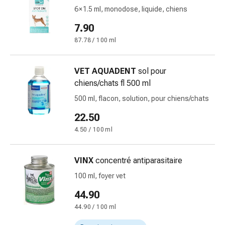
Inflammation
6 × 1.5 ml, monodose, liquide, chiens
des
yeux
7.90
Pansements
87.78 / 100 ml
pour
les
VET AQUADENT
sol pour
yeux
chiens/chats fl 500 ml
Hygiène
des
500 ml, flacon, solution, pour chiens/chats
yeux
22.50
Cœur
4.50 / 100 ml
et
Circulation
Thérapie
VINX
concentré antiparasitaire
cardiaque
100 ml, foyer vet
Bas
44.90
de
contention
44.90 / 100 ml
Troubles