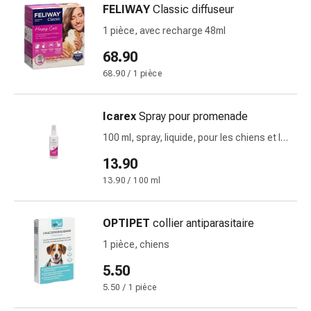
FELIWAY
Classic diffuseur
des
brûlures
1 pièce, avec recharge 48ml
Bandes
68.90
élastiques
68.90 / 1 pièce
Compresses
Pansements
pour
Icarex
Spray pour promenade
les
100 ml, spray, liquide, pour les chiens et les
doigts
personnes
13.90
Pansements
de
13.90 / 100 ml
fixation
Gazes
OPTIPET
collier antiparasitaire
Bandes
1 pièce, chiens
de
compression
5.50
Pansements
5.50 / 1 pièce
Bandes