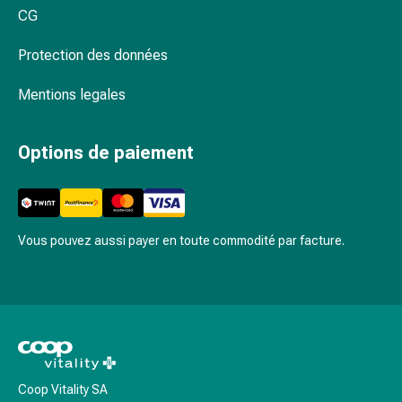
Schüssler
CG
Spagyrie
Anthroposophiques
Protection des données
Rein,
vessie,
Mentions legales
prostate
Troubles
Options de paiement
urinaires
Prostate
Troubles
des
reins
Vous pouvez aussi payer en toute commodité par facture.
et
de
la
vessie
Douleurs
et
fièvre
Coop Vitality SA