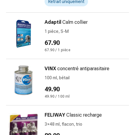
Retrait uniquement
circulatoires
Arrêt
du
Adaptil
Calm collier
tabac
1 pièce, S-M
Troubles
veineux
67.90
Coagulation
67.90 / 1 pièce
du
sang
Troubles
VINX
concentré antiparasitaire
du
100 ml, bétail
nerf
49.90
cardiaque
Troubles
49.90 / 100 ml
de
la
FELIWAY
Classic recharge
mémoire
3 × 48 ml, flacon, trio
et
de