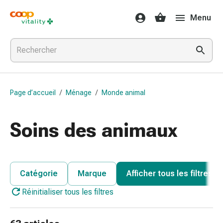
Médicaments
Menu
et
santé
Grippe
et
Refroidissement
Pastilles
Page d’accueil
/
Ménage
/
Monde animal
pour
la
gorge
Soins des animaux
Médicaments
contre
la
grippe
Catégorie
Marque
Afficher tous les filtres
et
Réinitialiser tous les filtres
le
rhume
Maux