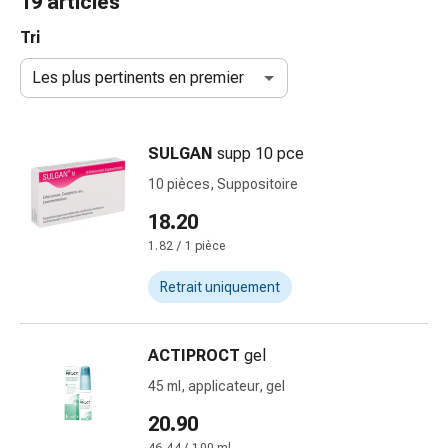
19 articles
de
gorge
Tri
Toux
Les plus pertinents en premier
et
bronchite
Inhalateurs
SULGAN
supp 10 pce
et
accessoires
10 pièces, Suppositoire
Nettoyeur
18.20
de
1.82 / 1 pièce
nez
Mouchoirs
Retrait uniquement
en
papier
Rhume
ACTIPROCT
gel
Soins
45 ml, applicateur, gel
des
plaies
20.90
et