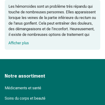
pieds
Les hémorroïdes sont un problème très répandu qui
Traitement
touche de nombreuses personnes. Elles apparaissent
des
lorsque les veines de la partie inférieure du rectum ou
cicatrices
de l'anus gonflent. Cela peut entraîner des douleurs,
Peau
des démangeaisons et de l'inconfort. Heureusement,
sèche
il existe de nombreuses options de traitement qui
Transpiration
peuvent offrir un soulagement.
pathologique
Afficher plus
Peau
impure
Pommades et crèmes : un traitement
Boutons
efficace contre les hémorroïdes
de
fièvre
Notre assortiment
Éruption
cutanée
Les suppositoires contre les hémorroïdes
Acné
: une autre option permettant de traiter
Médicaments et santé
Remèdes
les hémorroïdes
naturels
Soins du corps et beauté
Thérapie