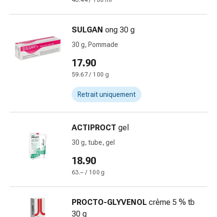
46.44 / 100 ml
des
brûlures
SULGAN
ong 30 g
Bandes
élastiques
30 g, Pommade
Compresses
17.90
Pansements
59.67 / 100 g
pour
les
Retrait uniquement
doigts
Pansements
de
ACTIPROCT
gel
fixation
30 g, tube, gel
Gazes
18.90
Bandes
de
63.– / 100 g
compression
Pansements
PROCTO-GLYVENOL
crème 5 % tb
Bandes
30 g