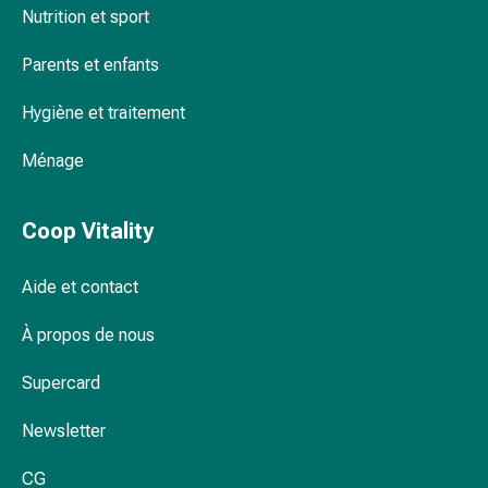
Nutrition et sport
par
les
Parents et enfants
fleurs
de
Hygiène et traitement
Bach
À
Ménage
base
de
Coop Vitality
bourgeons
de
plantes
Aide et contact
Homéopathie
Phytothérapie
À propos de nous
Sel
Supercard
de
Schüssler
Newsletter
Spagyrie
Anthroposophiques
CG