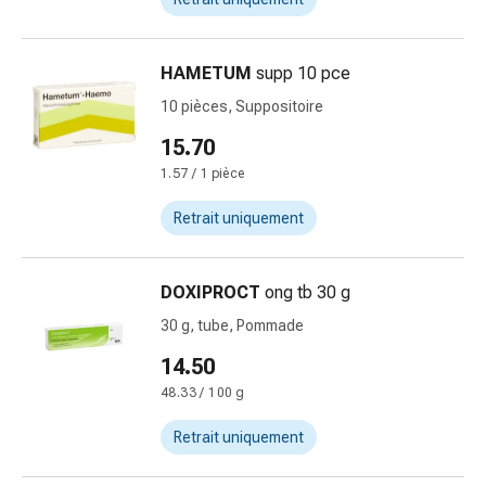
circulatoires
Arrêt
du
HAMETUM
supp 10 pce
tabac
10 pièces, Suppositoire
Troubles
veineux
15.70
Troubles
1.57 / 1 pièce
du
nerf
Retrait uniquement
cardiaque
Troubles
DOXIPROCT
ong tb 30 g
de
la
30 g, tube, Pommade
mémoire
14.50
et
48.33 / 100 g
de
la
Retrait uniquement
concentration
Allergies