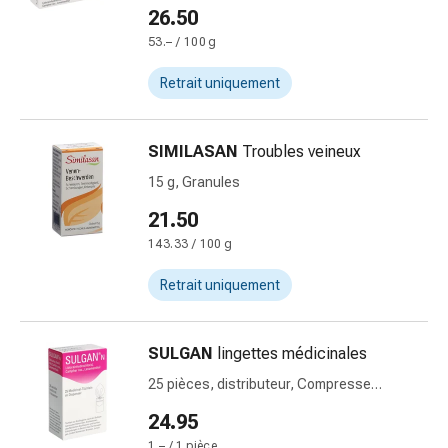
changement
26.50
de
53.– / 100 g
pansements
Pansements
Retrait uniquement
adhésifs
Traitement
SIMILASAN
Troubles veineux
des
plaies
15 g, Granules
Sprays
21.50
pour
143.33 / 100 g
les
plaies
Retrait uniquement
Bandes
de
fermeture
SULGAN
lingettes médicinales
de
25 pièces, distributeur, Compresse
plaies
imprégnée, en dispenseur
et
24.95
adhésifs
1.– / 1 pièce