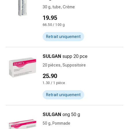
de
30 g, tube, Crème
pansement,
tapes
19.95
et
66.50 / 100 g
accessoires
Pansements
Retrait uniquement
tubulaires
et
filets
SULGAN
supp 20 pce
Matériel
20 pièces, Suppositoire
de
25.90
pansement
Brûlures
1.30 / 1 pièce
et
Retrait uniquement
coups
de
soleil
SULGAN
ong 50 g
Kits
50 g, Pommade
de