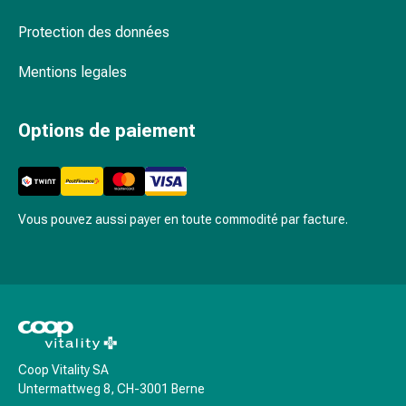
Rein,
vessie,
Protection des données
prostate
Troubles
Mentions legales
urinaires
Prostate
Options de paiement
Troubles
des
reins
et
de
Vous pouvez aussi payer en toute commodité par facture.
la
vessie
Douleurs
et
fièvre
Maux
Coop Vitality SA
de
Untermattweg 8, CH-3001 Berne
tête