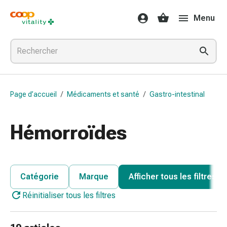
Médicaments
Menu
et
santé
Grippe
et
Refroidissement
Pastilles
Page d’accueil
/
Médicaments et santé
/
Gastro-intestinal
pour
la
gorge
Hémorroïdes
Médicaments
contre
la
grippe
Catégorie
Marque
Afficher tous les filtres
et
Réinitialiser tous les filtres
le
rhume
Maux