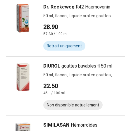
et
Dr. Reckeweg
R42 Haemovenin
rhume
50 ml, flacon, Liquide oral en gouttes
des
28.90
foins
Antiallergiques
57.80 / 100 ml
Peau
Retrait uniquement
Nez
Gastro-
intestinal
DIUROL
gouttes buvables fl 50 ml
Diarrhée
50 ml, flacon, Liquide oral en gouttes,
Hémorroïdes
buvables
Brûlures
22.50
d'estomac
45.– / 100 ml
Nausées
et
Non disponible actuellement
vomissements
Digestion,
ballonnements
SIMILASAN
Hémorroïdes