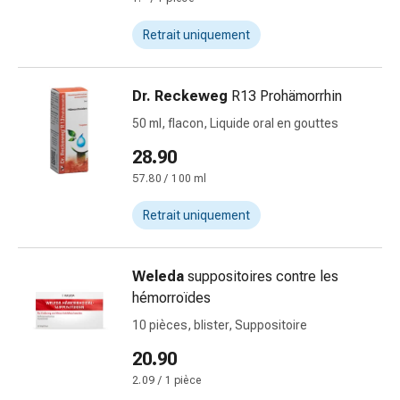
Pommade
Retrait uniquement
à
tirer
Tampons
Dr. Reckeweg
R13 Prohämorrhin
médicaux
Oreilles
50 ml, flacon, Liquide oral en gouttes
et
28.90
yeux
57.80 / 100 ml
Troubles
de
Retrait uniquement
l'oreille
Soins
des
Weleda
suppositoires contre les
oreilles
hémorroïdes
Gouttes
10 pièces, blister, Suppositoire
pour
20.90
les
yeux
2.09 / 1 pièce