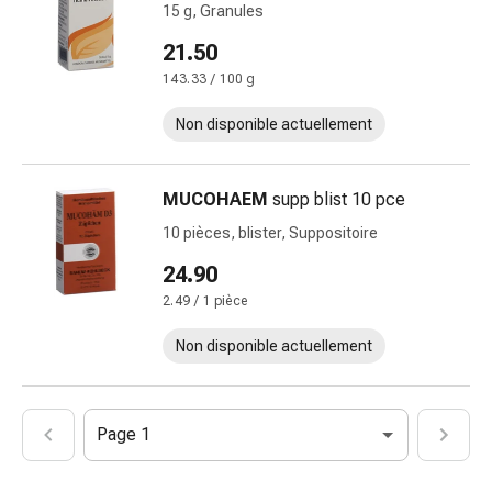
et
15 g, Granules
crampes
21.50
Constipation
Soins
143.33 / 100 g
médicaux
Non disponible actuellement
de
la
peau
MUCOHAEM
supp blist 10 pce
Eczéma
10 pièces, blister, Suppositoire
et
démangeaisons
24.90
Cors
2.49 / 1 pièce
et
verrues
Non disponible actuellement
Mycose
des
ongles
Page 1
et
des