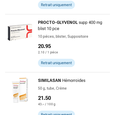
Inflammation
Retrait uniquement
des
yeux
Pansements
PROCTO-GLYVENOL
supp 400 mg
pour
blist 10 pce
les
10 pièces, blister, Suppositoire
yeux
Hygiène
20.95
des
2.10 / 1 pièce
yeux
Cœur
Retrait uniquement
et
Circulation
SIMILASAN
Hémorroïdes
Thérapie
cardiaque
50 g, tube, Crème
Bas
21.50
de
43.– / 100 g
contention
Troubles
Retrait uniquement