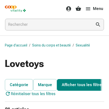
Médicaments
Menu
et
santé
Grippe
et
Refroidissement
Pastilles
Page d’accueil
/
Soins du corps et beauté
/
Sexualité
pour
la
gorge
Lovetoys
Médicaments
contre
la
grippe
Catégorie
Marque
Afficher tous les filtres
et
Réinitialiser tous les filtres
le
rhume
Maux