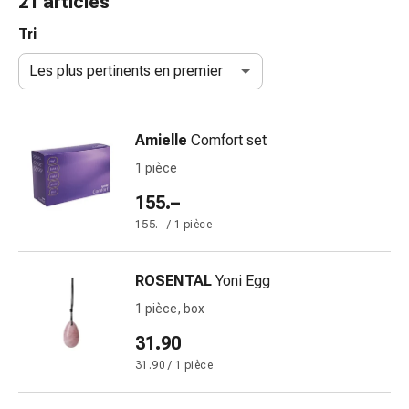
21 articles
de
gorge
Tri
Toux
Les plus pertinents en premier
et
bronchite
Inhalateurs
Amielle
Comfort set
et
accessoires
1 pièce
Nettoyeur
155.–
de
155.– / 1 pièce
nez
Mouchoirs
en
ROSENTAL
Yoni Egg
papier
1 pièce, box
Rhume
Soins
31.90
des
31.90 / 1 pièce
plaies
et