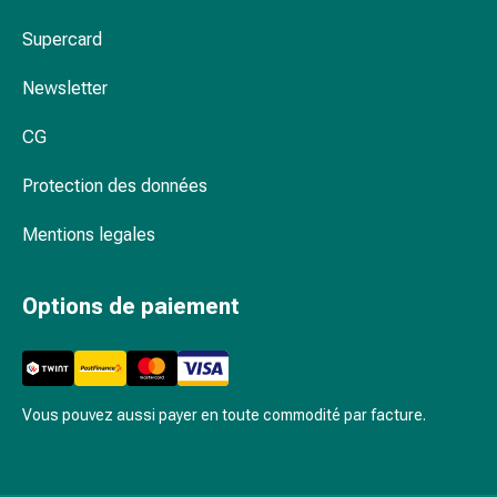
par
Pourquoi est-il utile de faire des exercices du
Supercard
les
plancher pelvien ?
fleurs
Newsletter
Comment nettoyer et entretenir correctement
de
mes produits ?
Bach
CG
À
Soins intimes complets chez Coop Vitality
base
Protection des données
de
bourgeons
Mentions legales
de
plantes
Options de paiement
Homéopathie
Phytothérapie
Sel
de
Vous pouvez aussi payer en toute commodité par facture.
Schüssler
Spagyrie
Anthroposophiques