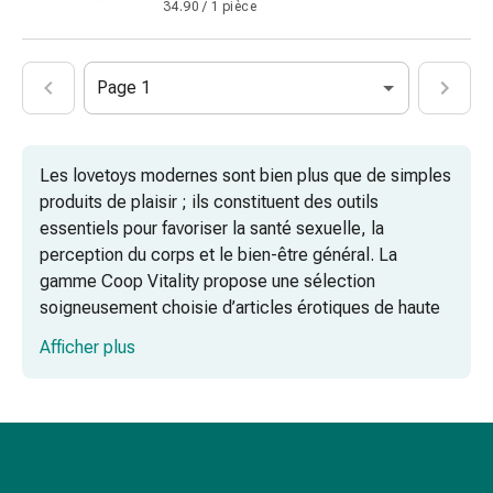
et
34.90 / 1 pièce
crampes
Constipation
Soins
Page 1
médicaux
de
la
Les lovetoys modernes sont bien plus que de simples
peau
produits de plaisir ; ils constituent des outils
Eczéma
essentiels pour favoriser la santé sexuelle, la
et
perception du corps et le bien-être général. La
démangeaisons
gamme Coop Vitality propose une sélection
Cors
soigneusement choisie d’articles érotiques de haute
et
qualité, conçus aussi bien pour un usage individuel
verrues
Afficher plus
que pour les couples. Grâce à l’utilisation de
Mycose
matériaux respectueux du corps et de technologies
des
innovantes, ces produits favorisent une intimité saine
ongles
et peuvent également remplir des fonctions
et
thérapeutiques.
des