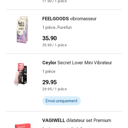
11.90 / 1 pièce
changement
de
pansements
FEELGOODS
vibromasseur
Pansements
1 pièce, Purefun
adhésifs
Traitement
35.90
des
35.90 / 1 pièce
plaies
Sprays
Ceylor
Secret Lover Mini Vibrateur
pour
les
1 pièce
plaies
29.95
Bandes
29.95 / 1 pièce
de
fermeture
Envoi uniquement
de
plaies
et
VAGIWELL
dilatateur set Premium
adhésifs