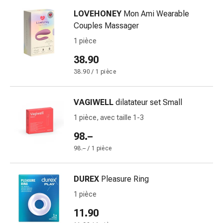
de
pansement,
LOVEHONEY
Mon Ami Wearable
tapes
Couples Massager
et
1 pièce
accessoires
38.90
Pansements
tubulaires
38.90 / 1 pièce
et
filets
VAGIWELL
dilatateur set Small
Matériel
1 pièce, avec taille 1-3
de
pansement
98.–
Brûlures
98.– / 1 pièce
et
coups
DUREX
Pleasure Ring
de
soleil
1 pièce
Kits
11.90
de