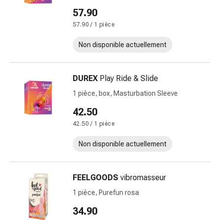
et
57.90
rhume
57.90 / 1 pièce
des
foins
Non disponible actuellement
Antiallergiques
Peau
DUREX
Play Ride & Slide
Nez
Gastro-
1 pièce, box, Masturbation Sleeve
intestinal
42.50
Diarrhée
42.50 / 1 pièce
Hémorroïdes
Brûlures
Non disponible actuellement
d'estomac
Nausées
et
FEELGOODS
vibromasseur
vomissements
1 pièce, Purefun rosa
Digestion,
ballonnements
34.90