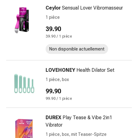
circulatoires
Ceylor
Sensual Lover Vibromasseur
Arrêt
1 pièce
du
tabac
39.90
Troubles
39.90 / 1 pièce
veineux
Troubles
Non disponible actuellement
du
nerf
cardiaque
LOVEHONEY
Health Dilator Set
Troubles
1 pièce, box
de
99.90
la
mémoire
99.90 / 1 pièce
et
de
DUREX
Play Tease & Vibe 2in1
la
Vibrator
concentration
1 pièce, box, mit Teaser-Spitze
Allergies