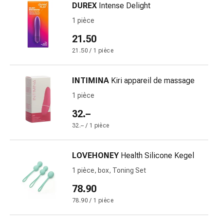
Inflammation
DUREX
Intense Delight
des
1 pièce
yeux
Pansements
21.50
pour
21.50 / 1 pièce
les
yeux
INTIMINA
Kiri appareil de massage
Hygiène
des
1 pièce
yeux
32.–
Cœur
32.– / 1 pièce
et
Circulation
Thérapie
LOVEHONEY
Health Silicone Kegel
cardiaque
1 pièce, box, Toning Set
Bas
78.90
de
contention
78.90 / 1 pièce
Troubles