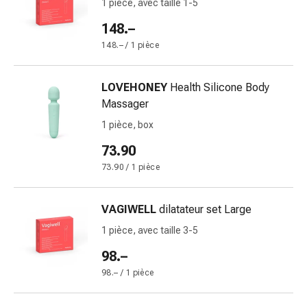
1 pièce, avec taille 1-5
Pommade
148.–
à
tirer
148.– / 1 pièce
Tampons
médicaux
LOVEHONEY
Health Silicone Body
Oreilles
Massager
et
1 pièce, box
yeux
Troubles
73.90
de
73.90 / 1 pièce
l'oreille
Soins
VAGIWELL
dilatateur set Large
des
oreilles
1 pièce, avec taille 3-5
Gouttes
98.–
pour
98.– / 1 pièce
les
yeux