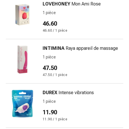
LOVEHONEY
Mon Ami Rose
des
brûlures
1 pièce
Bandes
46.60
élastiques
46.60 / 1 pièce
Compresses
Pansements
pour
INTIMINA
Raya appareil de massage
les
1 pièce
doigts
47.50
Pansements
de
47.50 / 1 pièce
fixation
Gazes
DUREX
Intense vibrations
Bandes
1 pièce
de
compression
11.90
Pansements
11.90 / 1 pièce
Bandes