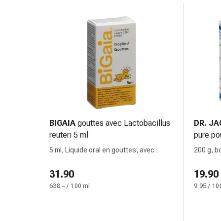
circulatoires
Arrêt
du
tabac
Troubles
veineux
Troubles
du
nerf
cardiaque
BIGAIA
gouttes avec Lactobacillus
DR. JA
Troubles
reuteri 5 ml
pure po
de
la
5 ml, Liquide oral en gouttes, avec
200 g, b
mémoire
Lactobacillus reuteri
minérau
et
calcium
31.90
19.90
de
638.– / 100 ml
9.95 / 10
la
concentration
Allergies