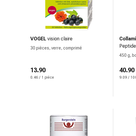
changement
de
pansements
Pansements
adhésifs
VOGEL
vision claire
Collam
Traitement
Peptide
des
30 pièces, verre, comprimé
plaies
450 g, b
Sprays
pour
13.90
40.90
les
0.46 / 1 pièce
9.09 / 10
plaies
Bandes
de
fermeture
de
plaies
et
adhésifs