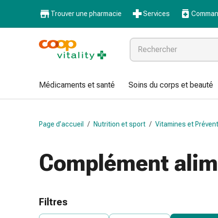
Médicaments
Trouver une pharmacie
Services
Command
et
santé
Grippe
et
Refroidissement
Pastilles
Médicaments et santé
Soins du corps et beauté
pour
la
gorge
Page d’accueil
/
Nutrition et sport
/
Vitamines et Préven
Médicaments
contre
la
Complément alim
grippe
et
le
rhume
Filtres
Maux