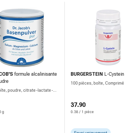
COB'S
formule alcalinisante
BURGERSTEIN
L-Cystein
udre
100 pièces, boîte, Comprimé
oîte, poudre, citrate-lactate-
x potassium magnésium
37.90
0 g
0.38 / 1 pièce