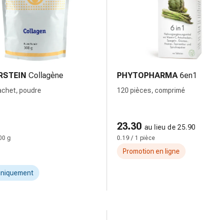
RSTEIN
Collagène
PHYTOPHARMA
6en1
achet, poudre
120 pièces, comprimé
23.30
au lieu de 25.90
00 g
0.19 / 1 pièce
Promotion en ligne
uniquement