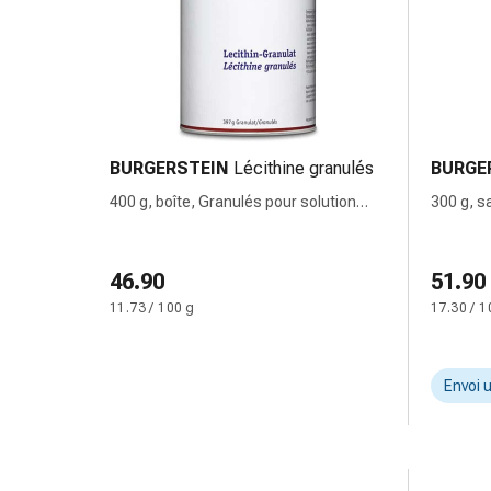
Pommade
à
tirer
Tampons
médicaux
Oreilles
BURGERSTEIN
Lécithine granulés
BURGE
et
400 g, boîte, Granulés pour solution
300 g, s
yeux
buvable
Troubles
de
46.90
51.90
l'oreille
Soins
11.73 / 100 g
17.30 / 1
des
oreilles
Envoi 
Gouttes
pour
les
yeux