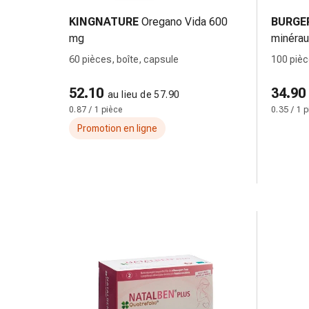
des
KINGNATURE
Oregano Vida 600
BURGE
brûlures
mg
minéra
Bandes
60 pièces, boîte, capsule
100 piè
élastiques
Compresses
52.10
34.90
Pansements
au lieu de 57.90
0.87 / 1 pièce
0.35 / 1 
pour
les
Promotion en ligne
doigts
Pansements
de
fixation
Gazes
Bandes
de
compression
Pansements
Bandes