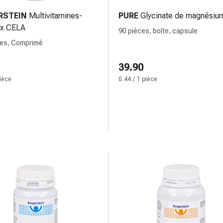
RSTEIN
Multivitamines-
PURE
Glycinate de magnésiu
ux CELA
90 pièces, boîte, capsule
ces, Comprimé
39.90
pièce
0.44 / 1 pièce