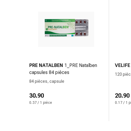
Inflammation
des
yeux
Pansements
pour
les
yeux
Hygiène
des
yeux
PRE NATALBEN
1_PRE Natalben
VELIFE
Cœur
capsules 84 pièces
120 pièc
et
84 pièces, capsule
Circulation
Thérapie
30.90
20.90
cardiaque
0.37 / 1 pièce
0.17 / 1 
Bas
de
contention
Troubles