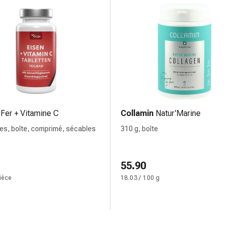
Fer + Vitamine C
Collamin
Natur'Marine
es, boîte, comprimé, sécables
310 g, boîte
55.90
pièce
18.03 / 100 g