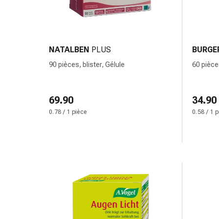
de
pansement,
tapes
et
accessoires
NATALBEN
PLUS
BURGE
Pansements
90 pièces, blister, Gélule
60 pièce
tubulaires
et
filets
69.90
34.90
Matériel
0.78 / 1 pièce
0.58 / 1 
de
pansement
Brûlures
et
coups
de
soleil
Kits
de