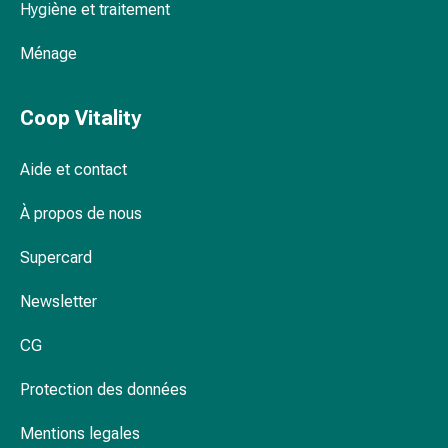
Hygiène et traitement
par
les
Ménage
fleurs
de
Bach
Coop Vitality
À
base
Aide et contact
de
bourgeons
À propos de nous
de
Supercard
plantes
Homéopathie
Newsletter
Phytothérapie
Sel
CG
de
Schüssler
Protection des données
Spagyrie
Anthroposophiques
Mentions legales