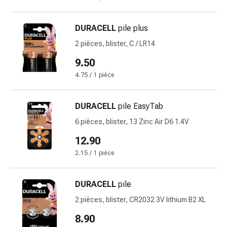
Pommade
à
DURACELL
pile plus
tirer
2 pièces, blister, C / LR14
Tampons
médicaux
9.50
Oreilles
4.75 / 1 pièce
et
yeux
DURACELL
pile EasyTab
Troubles
de
6 pièces, blister, 13 Zinc Air D6 1.4V
l'oreille
12.90
Soins
2.15 / 1 pièce
des
oreilles
Gouttes
DURACELL
pile
pour
2 pièces, blister, CR2032 3V lithium B2 XL
les
yeux
8.90