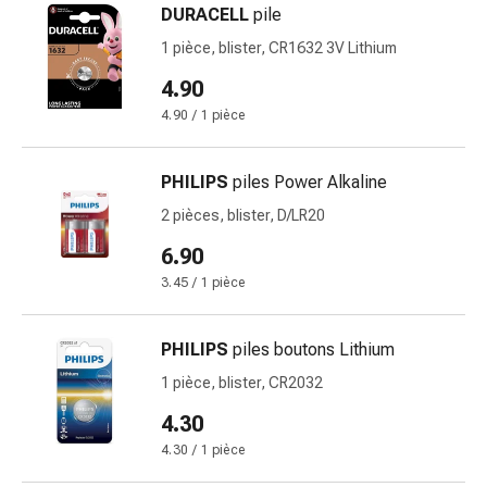
DURACELL
pile
des
brûlures
1 pièce, blister, CR1632 3V Lithium
Bandes
4.90
élastiques
4.90 / 1 pièce
Compresses
Pansements
pour
PHILIPS
piles Power Alkaline
les
2 pièces, blister, D/LR20
doigts
6.90
Pansements
de
3.45 / 1 pièce
fixation
Gazes
PHILIPS
piles boutons Lithium
Bandes
1 pièce, blister, CR2032
de
compression
4.30
Pansements
4.30 / 1 pièce
Bandes