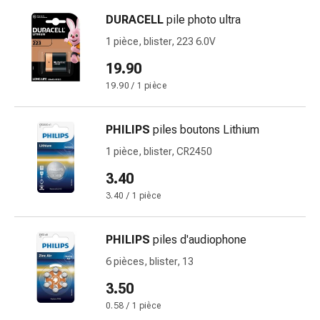
de
pansement,
DURACELL
pile photo ultra
tapes
1 pièce, blister, 223 6.0V
et
19.90
accessoires
Pansements
19.90 / 1 pièce
tubulaires
et
PHILIPS
piles boutons Lithium
filets
1 pièce, blister, CR2450
Matériel
de
3.40
pansement
3.40 / 1 pièce
Brûlures
et
PHILIPS
piles d'audiophone
coups
de
6 pièces, blister, 13
soleil
3.50
Kits
0.58 / 1 pièce
de