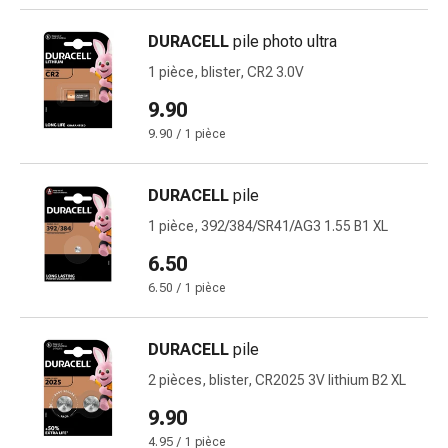
changement
de
DURACELL
pile photo ultra
pansements
1 pièce, blister, CR2 3.0V
Pansements
adhésifs
9.90
Traitement
9.90 / 1 pièce
des
plaies
DURACELL
pile
Sprays
pour
1 pièce, 392/384/SR41/AG3 1.55 B1 XL
les
6.50
plaies
6.50 / 1 pièce
Bandes
de
fermeture
DURACELL
pile
de
2 pièces, blister, CR2025 3V lithium B2 XL
plaies
9.90
et
adhésifs
4.95 / 1 pièce