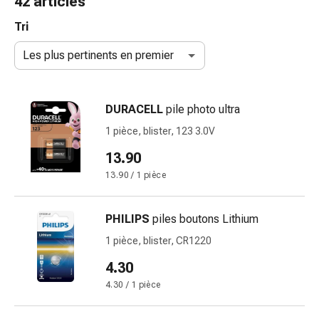
42 articles
de
gorge
Tri
Toux
Les plus pertinents en premier
et
bronchite
Inhalateurs
DURACELL
pile photo ultra
et
accessoires
1 pièce, blister, 123 3.0V
Nettoyeur
13.90
de
13.90 / 1 pièce
nez
Mouchoirs
en
PHILIPS
piles boutons Lithium
papier
1 pièce, blister, CR1220
Rhume
Soins
4.30
des
4.30 / 1 pièce
plaies
et