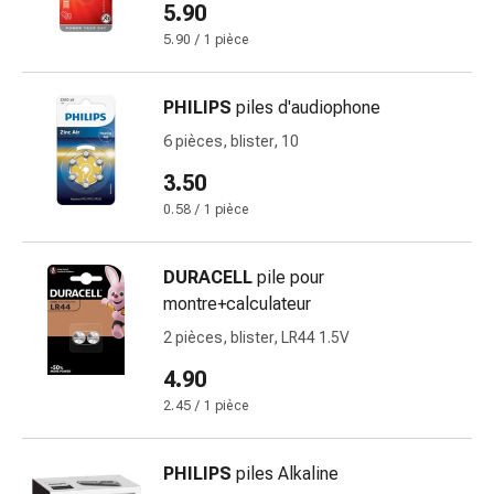
5.90
et
5.90 / 1 pièce
rhume
des
foins
PHILIPS
piles d'audiophone
Antiallergiques
6 pièces, blister, 10
Peau
Nez
3.50
Gastro-
0.58 / 1 pièce
intestinal
Diarrhée
DURACELL
pile pour
Hémorroïdes
montre+calculateur
Brûlures
d'estomac
2 pièces, blister, LR44 1.5V
Nausées
4.90
et
2.45 / 1 pièce
vomissements
Digestion,
ballonnements
PHILIPS
piles Alkaline