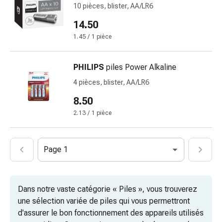
et
10 pièces, blister, AA/LR6
crampes
14.50
Constipation
Soins
1.45 / 1 pièce
médicaux
de
PHILIPS
piles Power Alkaline
la
4 pièces, blister, AA/LR6
peau
Eczéma
8.50
et
2.13 / 1 pièce
démangeaisons
Cors
et
Page 1
verrues
Mycose
des
Dans notre vaste catégorie « Piles », vous trouverez
ongles
une sélection variée de piles qui vous permettront
et
d'assurer le bon fonctionnement des appareils utilisés
des