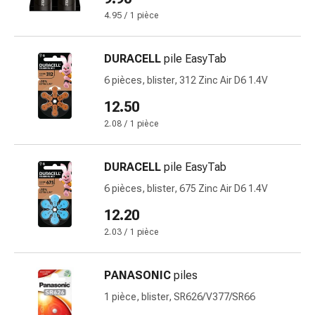
circulatoires
4.95 / 1 pièce
Arrêt
du
tabac
DURACELL
pile EasyTab
Troubles
6 pièces, blister, 312 Zinc Air D6 1.4V
veineux
12.50
Troubles
du
2.08 / 1 pièce
nerf
cardiaque
DURACELL
pile EasyTab
Troubles
6 pièces, blister, 675 Zinc Air D6 1.4V
de
la
12.20
mémoire
2.03 / 1 pièce
et
de
PANASONIC
piles
la
concentration
1 pièce, blister, SR626/V377/SR66
Allergies