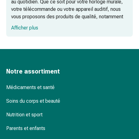
au quotidien. Que ce soit pour votre horloge murale,
pieds
votre télécommande ou votre appareil auditif, nous
Traitement
vous proposons des produits de qualité, notamment
des
des piles AA et AAA et des piles boutons, pour que
cicatrices
Afficher plus
vous puissiez toujours compter sur des sources
Peau
d'énergie fiables.
sèche
Transpiration
pathologique
Peau
impure
Notre assortiment
Boutons
de
Médicaments et santé
fièvre
Éruption
Soins du corps et beauté
cutanée
Nutrition et sport
Acné
Remèdes
Parents et enfants
naturels
Thérapie