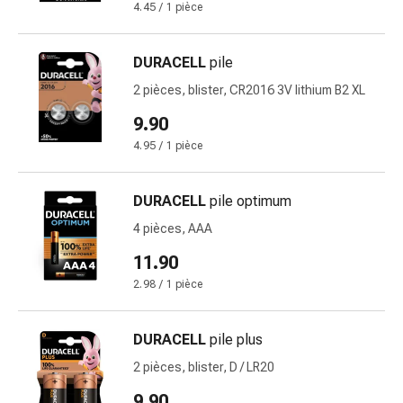
Inflammation
4.45 / 1 pièce
des
yeux
DURACELL
pile
Pansements
pour
2 pièces, blister, CR2016 3V lithium B2 XL
les
9.90
yeux
4.95 / 1 pièce
Hygiène
des
yeux
DURACELL
pile optimum
Cœur
4 pièces, AAA
et
11.90
Circulation
Thérapie
2.98 / 1 pièce
cardiaque
Bas
DURACELL
pile plus
de
2 pièces, blister, D / LR20
contention
Troubles
9.90