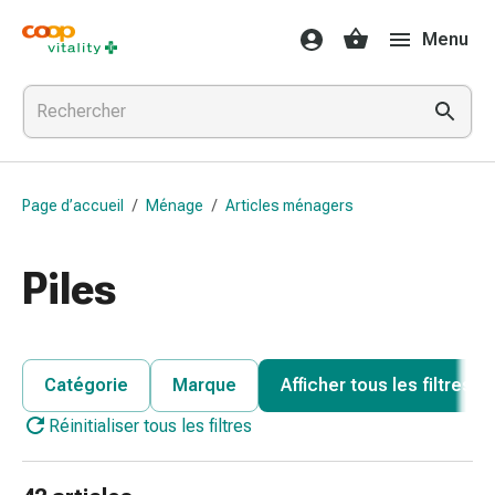
Médicaments
Menu
et
santé
Grippe
et
Refroidissement
Pastilles
Page d’accueil
/
Ménage
/
Articles ménagers
pour
la
gorge
Piles
Médicaments
contre
la
grippe
Catégorie
Marque
Afficher tous les filtres
et
Réinitialiser tous les filtres
le
rhume
Maux