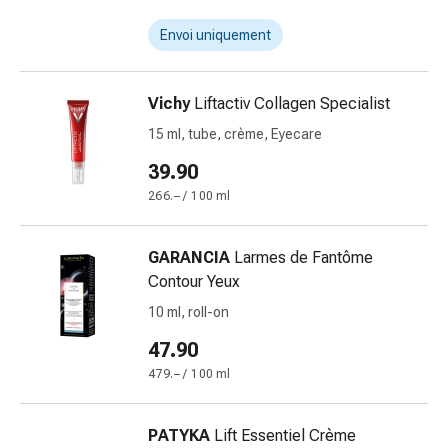
Pommade
Envoi uniquement
à
tirer
Tampons
Vichy
Liftactiv Collagen Specialist
médicaux
15 ml, tube, crème, Eyecare
Oreilles
et
39.90
yeux
266.– / 100 ml
Troubles
de
GARANCIA
Larmes de Fantôme
l'oreille
Contour Yeux
Soins
des
10 ml, roll-on
oreilles
47.90
Gouttes
479.– / 100 ml
pour
les
yeux
PATYKA
Lift Essentiel Crème