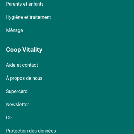
Rein,
Parents et enfants
vessie,
prostate
Hygiène et traitement
Troubles
urinaires
Ménage
Prostate
Troubles
Coop Vitality
des
reins
Aide et contact
et
de
À propos de nous
la
vessie
Supercard
Douleurs
et
Newsletter
fièvre
Maux
CG
de
tête
Protection des données