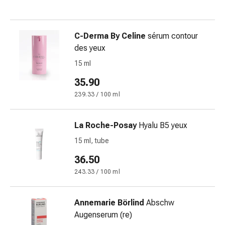
des
brûlures
Bandes
C-Derma By Celine
sérum contour
élastiques
des yeux
Compresses
15 ml
Pansements
35.90
pour
les
239.33 / 100 ml
doigts
Pansements
La Roche-Posay
Hyalu B5 yeux
de
15 ml, tube
fixation
Gazes
36.50
Bandes
243.33 / 100 ml
de
compression
Pansements
Annemarie Börlind
Abschw
Bandes
Augenserum (re)