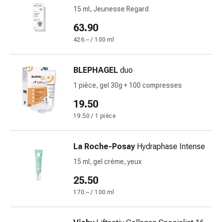
Inflammation
15 ml, Jeunesse Regard
des
yeux
63.90
Pansements
426.– / 100 ml
pour
les
BLEPHAGEL
duo
yeux
Hygiène
1 pièce, gel 30g + 100 compresses
des
19.50
yeux
19.50 / 1 pièce
Cœur
et
Circulation
La Roche-Posay
Hydraphase Intense
Thérapie
15 ml, gel crème, yeux
cardiaque
25.50
Bas
de
170.– / 100 ml
contention
Troubles