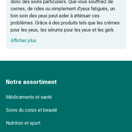
donc des soins particuliers. Que vous souffriez de
par
cernes, de rides ou simplement d'yeux fatigués, un
les
bon soin des yeux peut aider à atténuer ces
fleurs
problèmes. Grâce à des produits tels que les crèmes
de
pour les yeux, les sérums pour les yeux et les gels
Bach
spéciaux, vous pouvez faire briller vos yeux et vous
Afficher plus
À
sentir frais et alerte jour après jour.
base
de
bourgeons
de
plantes
Notre assortiment
Homéopathie
Phytothérapie
Médicaments et santé
Sel
de
Soins du corps et beauté
Schüssler
Spagyrie
Nutrition et sport
Anthroposophiques