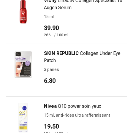
Vichy
Liftactiv Collagen Specialist 16
circulatoires
Augen Serum
Arrêt
15 ml
du
tabac
39.90
Troubles
266.– / 100 ml
veineux
Troubles
du
SKIN REPUBLIC
Collagen Under Eye
nerf
Patch
cardiaque
3 paires
Troubles
6.80
de
la
mémoire
et
Nivea
Q10 power soin yeux
de
15 ml, anti-rides ultra raffermissant
la
concentration
19.50
Allergies