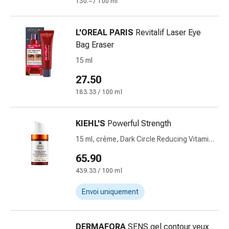
130.– / 100 ml
et
rhume
L'OREAL PARIS
Revitalif Laser Eye
des
Bag Eraser
foins
Antiallergiques
15 ml
Peau
27.50
Nez
183.33 / 100 ml
Gastro-
intestinal
Diarrhée
KIEHL'S
Powerful Strength
Hémorroïdes
15 ml, crème, Dark Circle Reducing Vitamin
Brûlures
C Eyecream
d'estomac
65.90
Nausées
439.33 / 100 ml
et
Envoi uniquement
vomissements
Digestion,
ballonnements
DERMAFORA
SENS gel contour yeux