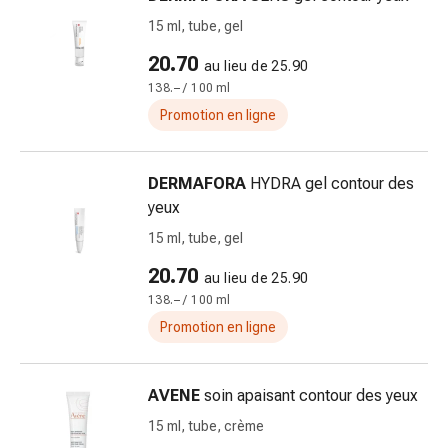
et
crampes
15 ml, tube, gel
Constipation
20.70
au lieu de 25.90
Soins
138.– / 100 ml
médicaux
Promotion en ligne
de
la
peau
DERMAFORA
HYDRA gel contour des
Eczéma
yeux
et
15 ml, tube, gel
démangeaisons
Cors
20.70
au lieu de 25.90
et
138.– / 100 ml
verrues
Promotion en ligne
Mycose
des
ongles
AVENE
soin apaisant contour des yeux
et
15 ml, tube, crème
des