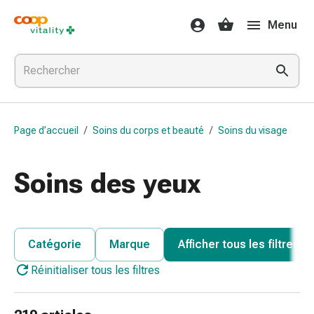
Médicaments
Menu
et
santé
Grippe
et
Refroidissement
Pastilles
Page d’accueil
/
Soins du corps et beauté
/
Soins du visage
pour
la
gorge
Soins des yeux
Médicaments
contre
la
grippe
Catégorie
Marque
Afficher tous les filtres
et
Réinitialiser tous les filtres
le
rhume
Maux