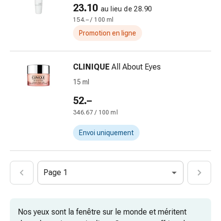
pieds
23.10
au lieu de 28.90
Traitement
154.– / 100 ml
des
Promotion en ligne
cicatrices
Peau
sèche
CLINIQUE
All About Eyes
Transpiration
15 ml
pathologique
52.–
Peau
impure
346.67 / 100 ml
Boutons
Envoi uniquement
de
fièvre
Éruption
cutanée
Page 1
Acné
Remèdes
naturels
Nos yeux sont la fenêtre sur le monde et méritent
Thérapie