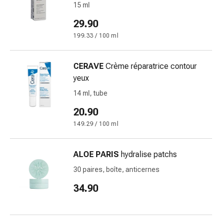
de
15 ml
pansement,
29.90
tapes
et
199.33 / 100 ml
accessoires
Pansements
CERAVE
Crème réparatrice contour
tubulaires
yeux
et
14 ml, tube
filets
Matériel
20.90
de
149.29 / 100 ml
pansement
Brûlures
ALOE PARIS
hydralise patchs
et
coups
30 paires, boîte, anticernes
de
34.90
soleil
Kits
de