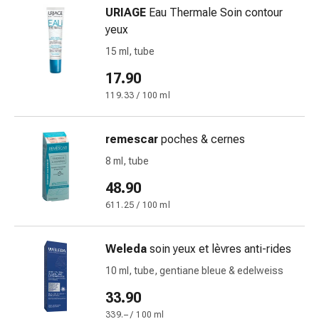
changement
URIAGE
Eau Thermale Soin contour
de
yeux
pansements
15 ml, tube
Pansements
adhésifs
17.90
Traitement
119.33 / 100 ml
des
plaies
remescar
poches & cernes
Sprays
pour
8 ml, tube
les
48.90
plaies
611.25 / 100 ml
Bandes
de
fermeture
Weleda
soin yeux et lèvres anti-rides
de
10 ml, tube, gentiane bleue & edelweiss
plaies
33.90
et
adhésifs
339.– / 100 ml