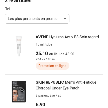
219 articles
de
gorge
Tri
Toux
Les plus pertinents en premier
et
bronchite
Inhalateurs
AVENE
Hyaluron Activ B3 Soin regard
et
accessoires
15 ml, tube
Nettoyeur
35.10
au lieu de 43.90
de
234.– / 100 ml
nez
Mouchoirs
Promotion en ligne
en
papier
SKIN REPUBLIC
Men's Anti-Fatigue
Rhume
Charcoal Under Eye Patch
Soins
des
3 paires, Eye Pat
plaies
6.90
et