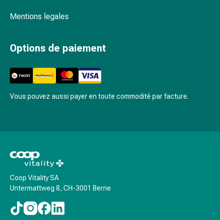
et
Mentions legales
migraines
Douleurs
musculaires
Options de paiement
et
articulaires
Antidouleurs
Traitement
Vous pouvez aussi payer en toute commodité par facture.
de
la
douleur
Refroidir
Réchauffer
Stress
et
Coop Vitality SA
sommeil
Untermattweg 8, CH-3001 Berne
Calmants
Sautes
d'humeur