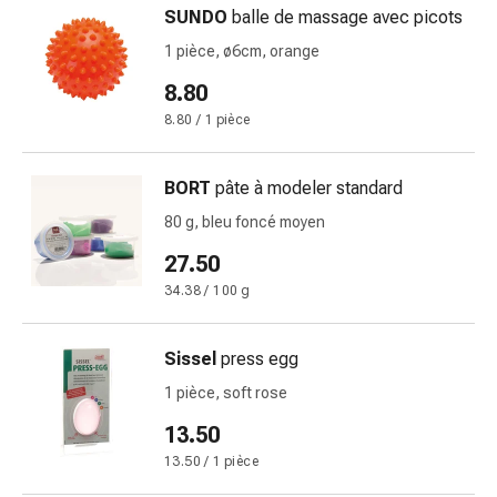
SUNDO
balle de massage avec picots
et
rhume
1 pièce, ø6cm, orange
des
8.80
foins
8.80 / 1 pièce
Antiallergiques
Peau
Nez
BORT
pâte à modeler standard
Gastro-
80 g, bleu foncé moyen
intestinal
Diarrhée
27.50
Hémorroïdes
34.38 / 100 g
Brûlures
d'estomac
Sissel
press egg
Nausées
et
1 pièce, soft rose
vomissements
13.50
Digestion,
13.50 / 1 pièce
ballonnements