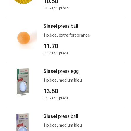
10.50
changement
10.50 / 1 pièce
de
pansements
Pansements
Sissel
press ball
adhésifs
1 pièce, extra fort orange
Traitement
des
11.70
plaies
11.70 / 1 pièce
Sprays
pour
Sissel
press egg
les
plaies
1 pièce, medium bleu
Bandes
13.50
de
13.50 / 1 pièce
fermeture
de
plaies
Sissel
press ball
et
1 pièce, medium bleu
adhésifs