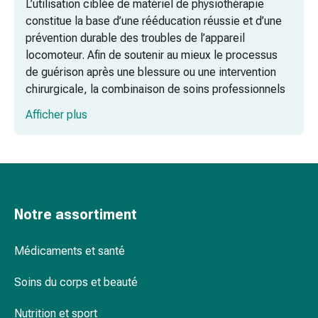
L’utilisation ciblée de matériel de physiothérapie
pieds
constitue la base d’une rééducation réussie et d’une
Traitement
prévention durable des troubles de l’appareil
des
locomoteur. Afin de soutenir au mieux le processus
cicatrices
de guérison après une blessure ou une intervention
Peau
chirurgicale, la combinaison de soins professionnels
sèche
et d’exercices réalisés à domicile joue un rôle
Transpiration
Afficher plus
essentiel. Une offre complète d’équipements
pathologique
proposés par Coop Vitality permet aux patients de
Peau
retrouver en toute sécurité et efficacité leur mobilité,
impure
leur force et leur coordination.
Boutons
de
Entraînement ciblé de la force et de la
fièvre
Notre assortiment
motricité
Éruption
cutanée
Médicaments et santé
Massage et récupération pour la
Acné
relaxation des tissus
Remèdes
Soins du corps et beauté
naturels
Questions fréquentes sur les accessoires
Nutrition et sport
Thérapie
de physiothérapie (FAQ)