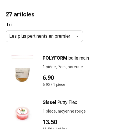
de
gorge
27 articles
Toux
et
Tri
bronchite
Les plus pertinents en premier
Inhalateurs
et
accessoires
POLYFORM
balle main
Nettoyeur
de
1 pièce, 7cm, poreuse
nez
6.90
Mouchoirs
6.90 / 1 pièce
en
papier
Rhume
Sissel
Putty Flex
Soins
1 pièce, moyenne rouge
des
plaies
13.50
et