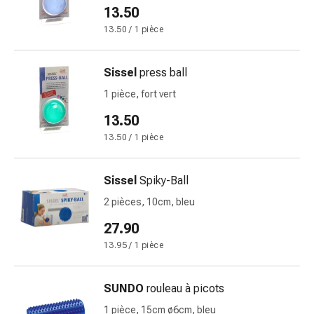
13.50
Pommade
à
13.50 / 1 pièce
tirer
Tampons
Sissel
press ball
médicaux
1 pièce, fort vert
Oreilles
et
13.50
yeux
13.50 / 1 pièce
Troubles
de
Sissel
Spiky-Ball
l'oreille
Soins
2 pièces, 10cm, bleu
des
27.90
oreilles
13.95 / 1 pièce
Gouttes
pour
les
SUNDO
rouleau à picots
yeux
1 pièce, 15cm ø6cm, bleu