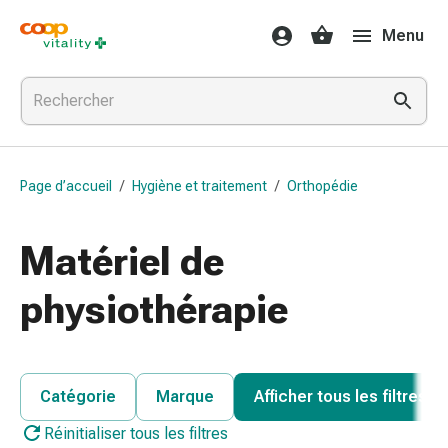
Médicaments
Menu
et
santé
Grippe
et
Refroidissement
Pastilles
Page d’accueil
/
Hygiène et traitement
/
Orthopédie
pour
la
gorge
Matériel de
Médicaments
contre
physiothérapie
la
grippe
et
le
Catégorie
Marque
Afficher tous les filtres
rhume
Réinitialiser tous les filtres
Maux