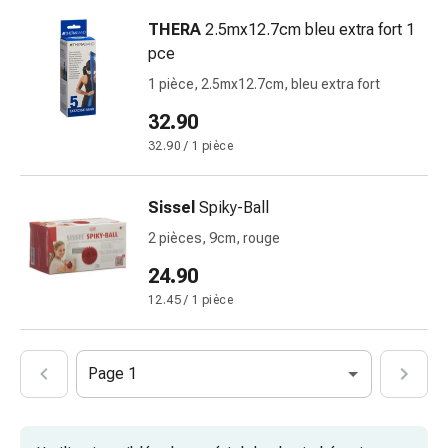
et
crampes
THERA
2.5mx12.7cm bleu extra fort 1
Constipation
pce
Soins
1 pièce, 2.5mx12.7cm, bleu extra fort
médicaux
32.90
de
la
32.90 / 1 pièce
peau
Eczéma
Sissel
Spiky-Ball
et
2 pièces, 9cm, rouge
démangeaisons
Cors
24.90
et
12.45 / 1 pièce
verrues
Mycose
des
Page 1
ongles
et
des