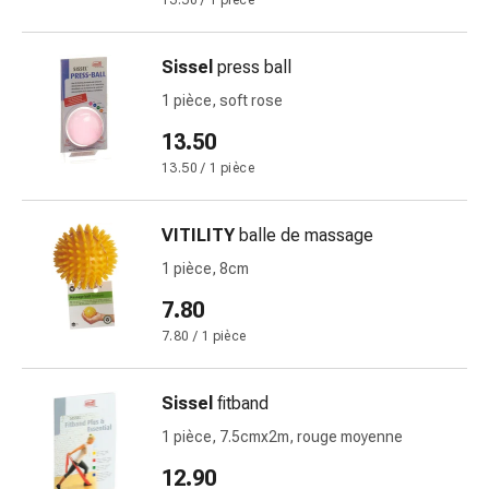
13.50 / 1 pièce
des
brûlures
Sissel
press ball
Bandes
élastiques
1 pièce, soft rose
Compresses
13.50
Pansements
13.50 / 1 pièce
pour
les
doigts
VITILITY
balle de massage
Pansements
1 pièce, 8cm
de
7.80
fixation
Gazes
7.80 / 1 pièce
Bandes
de
Sissel
fitband
compression
1 pièce, 7.5cmx2m, rouge moyenne
Pansements
Bandes
12.90