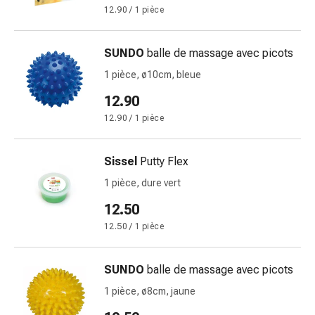
de
12.90 / 1 pièce
pansement,
tapes
et
SUNDO
balle de massage avec picots
accessoires
1 pièce, ø10cm, bleue
Pansements
12.90
tubulaires
et
12.90 / 1 pièce
filets
Matériel
Sissel
Putty Flex
de
1 pièce, dure vert
pansement
Brûlures
12.50
et
12.50 / 1 pièce
coups
de
SUNDO
balle de massage avec picots
soleil
Kits
1 pièce, ø8cm, jaune
de