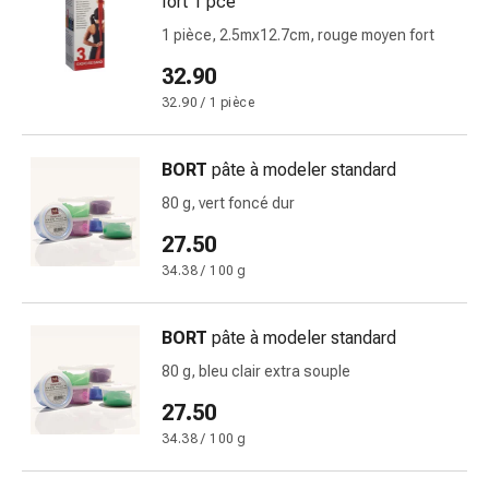
fort 1 pce
circulatoires
1 pièce, 2.5mx12.7cm, rouge moyen fort
Arrêt
du
32.90
tabac
32.90 / 1 pièce
Troubles
veineux
Troubles
BORT
pâte à modeler standard
du
80 g, vert foncé dur
nerf
27.50
cardiaque
Troubles
34.38 / 100 g
de
la
BORT
pâte à modeler standard
mémoire
80 g, bleu clair extra souple
et
de
27.50
la
34.38 / 100 g
concentration
Allergies