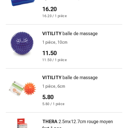
Inflammation
des
16.20
yeux
16.20 / 1 pièce
Pansements
pour
VITILITY
balle de massage
les
yeux
1 pièce, 10cm
Hygiène
11.50
des
11.50 / 1 pièce
yeux
Cœur
et
VITILITY
balle de massage
Circulation
1 pièce, 6cm
Thérapie
5.80
cardiaque
Bas
5.80 / 1 pièce
de
contention
THERA
2.5mx12.7cm rouge moyen
Troubles