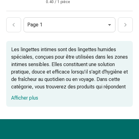
vomissements
0.40 / 1 pièce
Digestion,
ballonnements
et
Page 1
crampes
Constipation
Soins
Les lingettes intimes sont des lingettes humides
médicaux
spéciales, conçues pour être utilisées dans les zones
de
intimes sensibles. Elles constituent une solution
la
pratique, douce et efficace lorsqu'il s'agit d'hygiène et
peau
de fraîcheur au quotidien ou en voyage. Dans cette
Eczéma
catégorie, vous trouverez des produits qui répondent
et
à vos besoins spécifiques.
démangeaisons
Afficher plus
Cors
et
L'utilisation des lingettes intimes – c'est
verrues
très simple
Mycose
des