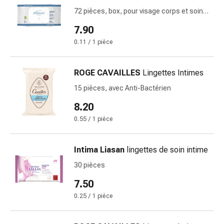
circulatoires
72 pièces, box, pour visage corps et soins
Arrêt
intimes
7.90
du
tabac
0.11 / 1 pièce
Troubles
veineux
ROGE CAVAILLES
Lingettes Intimes
Coagulation
15 pièces, avec Anti-Bactérien
du
sang
8.20
Troubles
0.55 / 1 pièce
du
nerf
cardiaque
Intima Liasan
lingettes de soin intime
Troubles
30 pièces
de
7.50
la
mémoire
0.25 / 1 pièce
et
de