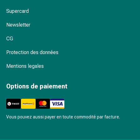
Remèdes
Supercard
naturels
Thérapie
Newsletter
par
les
CG
fleurs
de
Protection des données
Bach
À
Mentions legales
base
de
Options de paiement
bourgeons
de
plantes
Homéopathie
Vous pouvez aussi payer en toute commodité par facture.
Phytothérapie
Sel
de