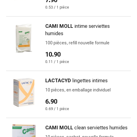
7.90
des
0.53 / 1 pièce
brûlures
Bandes
CAMI MOLL
intime serviettes
élastiques
humides
Compresses
Pansements
100 pièces, refill nouvelle formule
pour
10.90
les
0.11 / 1 pièce
doigts
Pansements
de
LACTACYD
lingettes intimes
fixation
10 pièces, en emballage individuel
Gazes
6.90
Bandes
de
0.69 / 1 pièce
compression
Pansements
CAMI MOLL
clean serviettes humides
Bandes