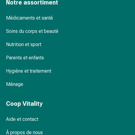
Notre assortiment
ongles
Lingettes intimes – pour des soins frais et
et
doux
des
Médicaments et santé
pieds
Soins du corps et beauté
Traitement
des
Papier toilette humide et lingettes anales
Nutrition et sport
cicatrices
– une option complémentaire
Peau
Parents et enfants
sèche
Transpiration
Hygiène et traitement
pathologique
Peau
Ménage
impure
Boutons
Coop Vitality
de
fièvre
Éruption
Aide et contact
cutanée
À propos de nous
Acné