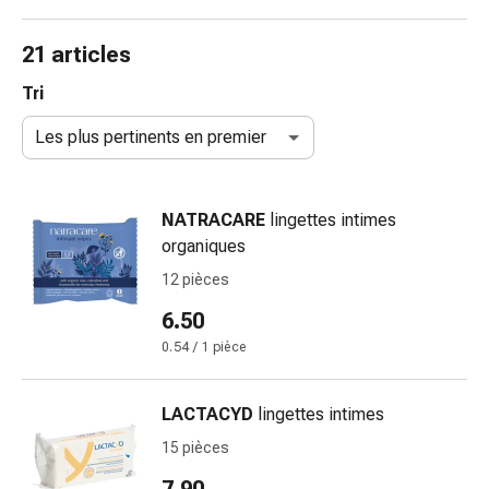
de
gorge
21 articles
Toux
et
Tri
bronchite
Les plus pertinents en premier
Inhalateurs
et
accessoires
NATRACARE
lingettes intimes
Nettoyeur
organiques
de
nez
12 pièces
Mouchoirs
6.50
en
0.54 / 1 pièce
papier
Rhume
Soins
LACTACYD
lingettes intimes
des
15 pièces
plaies
et