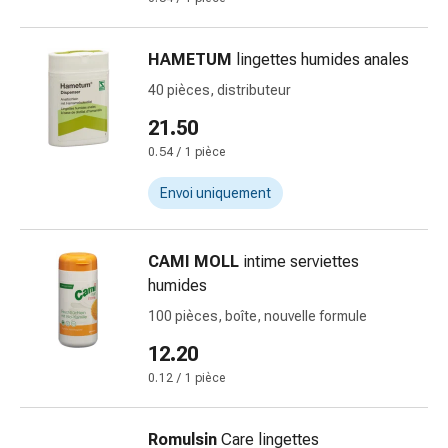
Inflammation
des
yeux
HAMETUM
lingettes humides anales
Pansements
40 pièces, distributeur
pour
les
21.50
yeux
0.54 / 1 pièce
Hygiène
des
Envoi uniquement
yeux
Cœur
CAMI MOLL
intime serviettes
et
humides
Circulation
Thérapie
100 pièces, boîte, nouvelle formule
cardiaque
12.20
Bas
0.12 / 1 pièce
de
contention
Troubles
Romulsin
Care lingettes