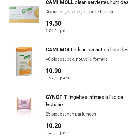
CAMI MOLL
clean serviettes humides
changement
de
36 pièces, sachet, nouvelle formule
pansements
19.50
Pansements
0.54 / 1 pièce
adhésifs
Traitement
des
CAMI MOLL
clean serviettes humides
plaies
40 pièces, box, nouvelle formule
Sprays
pour
10.90
les
0.27 / 1 pièce
plaies
Bandes
GYNOFIT
lingettes intimes à l'acide
de
lactique
fermeture
de
25 pièces, non parfumées
plaies
10.20
et
0.41 / 1 pièce
adhésifs