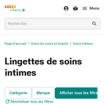
Médicaments
Menu
et
santé
Grippe
et
Refroidissement
Pastilles
Page d’accueil
/
Soins du corps et beauté
/
Soins intimes
pour
la
gorge
Lingettes de soins
Médicaments
contre
intimes
la
grippe
et
le
Catégorie
Marque
Afficher tous les filtres
rhume
Réinitialiser tous les filtres
Maux