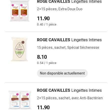
ROGE CAVAILLES
Lingettes Intimes
la
2 × 15 pièces, Extra Doux Duo
concentration
Allergies
11.90
et
0.40 / 1 pièce
rhume
des
ROGE CAVAILLES
Lingettes Intimes
foins
Antiallergiques
15 pièces, sachet, Spécial Sécheresse
Peau
8.10
Nez
0.54 / 1 pièce
Gastro-
intestinal
Non disponible actuellement
Diarrhée
Hémorroïdes
Brûlures
ROGE CAVAILLES
Lingettes Intimes
d'estomac
2 × 15 pièces, sachet, avec Anti-Bactérien
Nausées
et
11.90