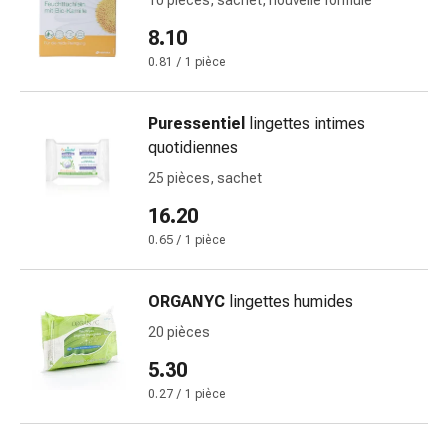
10 pièces, sachet, nouvelle formule
de
pansement,
8.10
tapes
0.81 / 1 pièce
et
accessoires
Pansements
Puressentiel
lingettes intimes
tubulaires
quotidiennes
et
25 pièces, sachet
filets
16.20
Matériel
de
0.65 / 1 pièce
pansement
Brûlures
ORGANYC
lingettes humides
et
20 pièces
coups
de
5.30
soleil
0.27 / 1 pièce
Kits
de