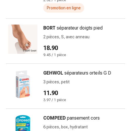
Inflammation
2.32 / 1 pièce
des
Promotion en ligne
yeux
Pansements
BORT
séparateur doigts pied
pour
les
2 pièces, S, avec anneau
yeux
18.90
Hygiène
9.45 / 1 pièce
des
yeux
Cœur
GEHWOL
séparateurs orteils G D
et
3 pièces, petit
Circulation
Thérapie
11.90
cardiaque
3.97 / 1 pièce
Bas
de
COMPEED
pansement cors
contention
Troubles
6 pièces, box, hydratant