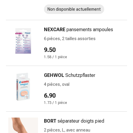
et
crampes
Non disponible actuellement
Constipation
Soins
médicaux
NEXCARE
pansements ampoules
de
6 pièces, 2 tailles assorties
la
9.50
peau
Eczéma
1.58 / 1 pièce
et
démangeaisons
GEHWOL
Schutzpflaster
Cors
4 pièces, oval
et
verrues
6.90
Mycose
1.73 / 1 pièce
des
ongles
BORT
séparateur doigts pied
et
des
2 pièces, L, avec anneau