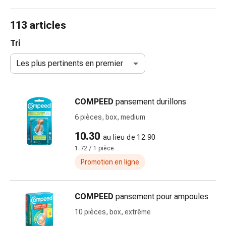
de
gorge
113 articles
Toux
et
Tri
bronchite
Les plus pertinents en premier
Inhalateurs
et
accessoires
COMPEED
pansement durillons
Nettoyeur
de
6 pièces, box, medium
nez
10.30
au lieu de 12.90
Mouchoirs
1.72 / 1 pièce
en
papier
Promotion en ligne
Rhume
Soins
COMPEED
pansement pour ampoules
des
plaies
10 pièces, box, extrême
et