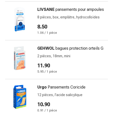
et
LIVSANE
pansements pour ampoules
rhume
des
8 pièces, box, emplâtre, hydrocolloïdes
foins
8.50
Antiallergiques
1.06 / 1 pièce
Peau
Nez
Gastro-
GEHWOL
bagues protection orteils G
intestinal
2 pièces, 18mm, mini
Diarrhée
11.90
Hémorroïdes
Brûlures
5.95 / 1 pièce
d'estomac
Nausées
Urgo
Pansements Coricide
et
12 pièces, l'acide salicylique
vomissements
Digestion,
10.90
ballonnements
0.91 / 1 pièce