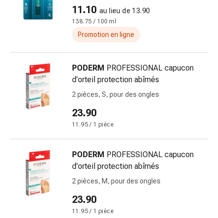
changement
11.10
au lieu de 13.90
de
138.75 / 100 ml
pansements
Promotion en ligne
Pansements
adhésifs
Traitement
PODERM
PROFESSIONAL capucon
des
d'orteil protection abîmés
plaies
2 pièces, S, pour des ongles
Sprays
pour
23.90
les
11.95 / 1 pièce
plaies
Bandes
PODERM
PROFESSIONAL capucon
de
d'orteil protection abîmés
fermeture
de
2 pièces, M, pour des ongles
plaies
23.90
et
11.95 / 1 pièce
adhésifs