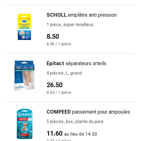
Pommade
à
SCHOLL
emplâtre anti pression
tirer
1 pièce, super moelleux
Tampons
8.50
médicaux
Oreilles
8.50 / 1 pièce
et
yeux
Epitact
séparateurs orteils
Troubles
4 pièces, L, grand
de
l'oreille
26.50
Soins
6.63 / 1 pièce
des
oreilles
Gouttes
COMPEED
pansement pour ampoules
pour
5 pièces, box, plante du pied
les
11.60
yeux
au lieu de 14.50