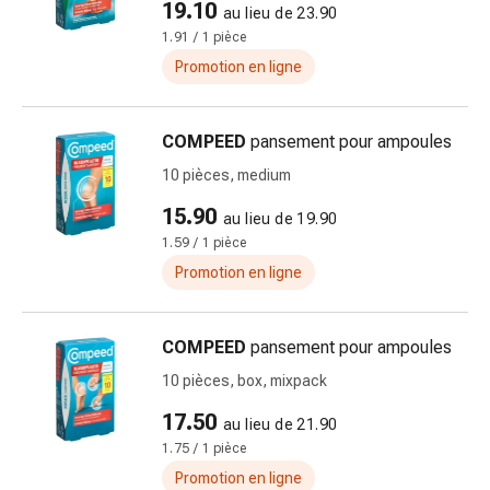
19.10
au lieu de 23.90
des
1.91 / 1 pièce
brûlures
Promotion en ligne
Bandes
élastiques
Compresses
COMPEED
pansement pour ampoules
Pansements
10 pièces, medium
pour
les
15.90
au lieu de 19.90
doigts
1.59 / 1 pièce
Pansements
Promotion en ligne
de
fixation
Gazes
COMPEED
pansement pour ampoules
Bandes
10 pièces, box, mixpack
de
compression
17.50
au lieu de 21.90
Pansements
1.75 / 1 pièce
Bandes
Promotion en ligne