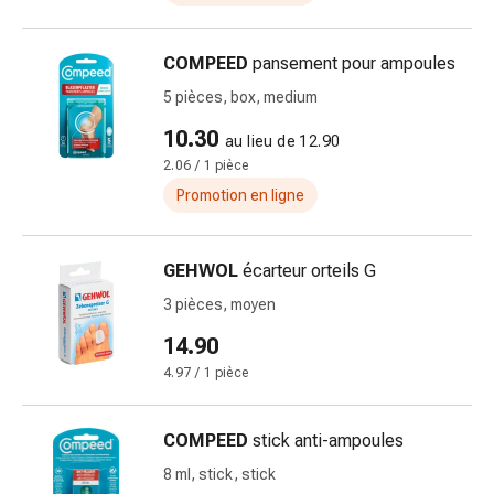
de
pansement,
tapes
COMPEED
pansement pour ampoules
et
5 pièces, box, medium
accessoires
Pansements
10.30
au lieu de 12.90
tubulaires
2.06 / 1 pièce
et
Promotion en ligne
filets
Matériel
de
GEHWOL
écarteur orteils G
pansement
3 pièces, moyen
Brûlures
14.90
et
coups
4.97 / 1 pièce
de
soleil
COMPEED
stick anti-ampoules
Kits
8 ml, stick, stick
de