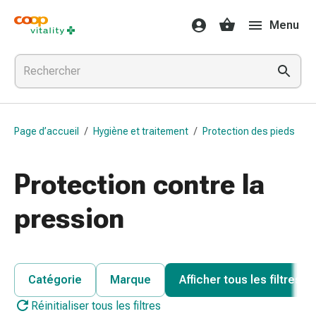
Médicaments
Menu
et
santé
Grippe
et
Refroidissement
Pastilles
Page d’accueil
/
Hygiène et traitement
/
Protection des pieds
pour
la
gorge
Protection contre la
Médicaments
contre
pression
la
grippe
et
le
Catégorie
Marque
Afficher tous les filtres
rhume
Réinitialiser tous les filtres
Maux