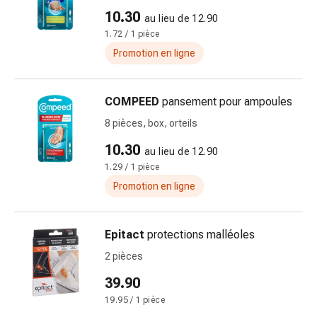
circulatoires
10.30
au lieu de 12.90
Arrêt
1.72 / 1 pièce
du
Promotion en ligne
tabac
Troubles
veineux
COMPEED
pansement pour ampoules
Troubles
8 pièces, box, orteils
du
nerf
10.30
au lieu de 12.90
cardiaque
1.29 / 1 pièce
Troubles
Promotion en ligne
de
la
mémoire
Epitact
protections malléoles
et
2 pièces
de
la
39.90
concentration
19.95 / 1 pièce
Allergies