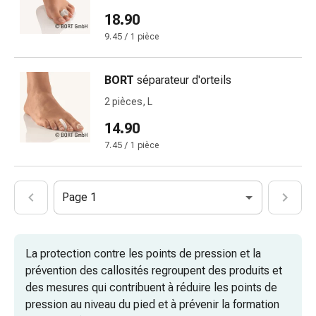
pieds
18.90
Traitement
9.45 / 1 pièce
des
cicatrices
Peau
BORT
séparateur d'orteils
sèche
2 pièces, L
Transpiration
pathologique
14.90
Peau
7.45 / 1 pièce
impure
Boutons
de
Page 1
fièvre
Éruption
cutanée
La protection contre les points de pression et la
Acné
prévention des callosités regroupent des produits et
Remèdes
des mesures qui contribuent à réduire les points de
naturels
pression au niveau du pied et à prévenir la formation
Thérapie