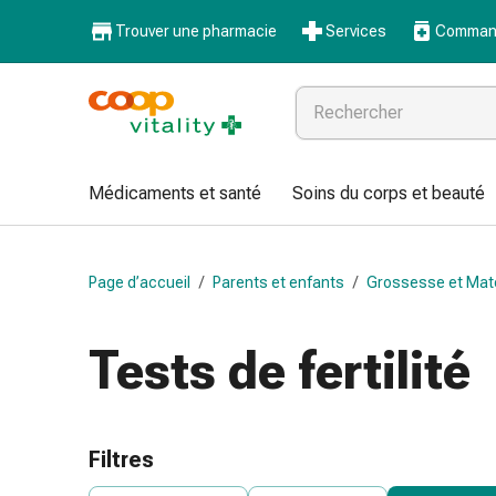
Médicaments
Trouver une pharmacie
Services
Command
et
santé
Grippe
et
Refroidissement
Pastilles
Médicaments et santé
Soins du corps et beauté
pour
la
gorge
Page d’accueil
/
Parents et enfants
/
Grossesse et Mat
Médicaments
contre
la
Tests de fertilité
grippe
et
le
rhume
Filtres
Maux