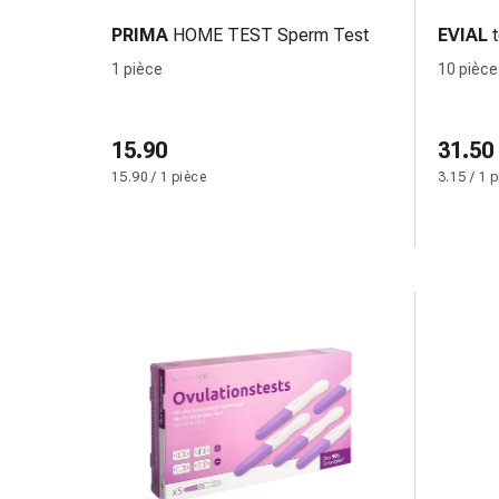
des
PRIMA
HOME TEST Sperm Test
EVIAL
brûlures
1 pièce
10 pièc
Bandes
élastiques
Compresses
15.90
31.50
Pansements
15.90 / 1 pièce
3.15 / 1 
pour
les
doigts
Pansements
de
fixation
Gazes
Bandes
de
compression
Pansements
Bandes