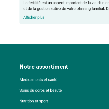
changement
La fertilité est un aspect important de la vie d'un 
de
et de la gestion active de votre planning familial. 
pansements
fertilité et à planifier votre avenir.
Afficher plus
Pansements
adhésifs
Traitement
des
plaies
Sprays
pour
les
Notre assortiment
plaies
Bandes
de
Médicaments et santé
fermeture
de
Soins du corps et beauté
plaies
Nutrition et sport
et
adhésifs