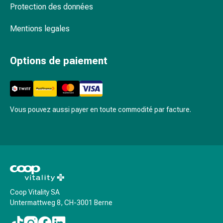
Schüssler
Protection des données
Spagyrie
Anthroposophiques
Mentions legales
Rein,
vessie,
Options de paiement
prostate
Troubles
urinaires
Prostate
Troubles
Vous pouvez aussi payer en toute commodité par facture.
des
reins
et
de
la
vessie
Douleurs
Coop Vitality SA
Untermattweg 8, CH-3001 Berne
et
fièvre