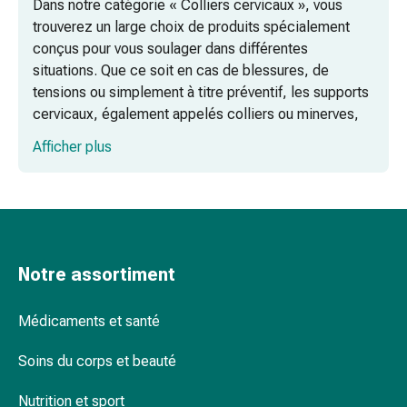
Dans notre catégorie « Colliers cervicaux », vous
ongles
trouverez un large choix de produits spécialement
et
conçus pour vous soulager dans différentes
des
situations. Que ce soit en cas de blessures, de
pieds
tensions ou simplement à titre préventif, les supports
Traitement
cervicaux, également appelés colliers ou minerves,
des
offrent le soutien et la stabilisation nécessaires à
cicatrices
Afficher plus
votre région cervicale.
Peau
sèche
Transpiration
pathologique
Peau
impure
Notre assortiment
Boutons
de
Médicaments et santé
fièvre
Éruption
Soins du corps et beauté
cutanée
Nutrition et sport
Acné