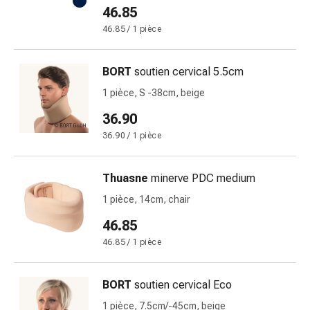
46.85
Pommade
à
46.85 / 1 pièce
tirer
Tampons
BORT
soutien cervical 5.5cm
médicaux
1 pièce, S -38cm, beige
Oreilles
et
36.90
yeux
36.90 / 1 pièce
Troubles
de
Thuasne
minerve PDC medium
l'oreille
Soins
1 pièce, 14cm, chair
des
46.85
oreilles
46.85 / 1 pièce
Gouttes
pour
les
BORT
soutien cervical Eco
yeux
1 pièce, 7.5cm/-45cm, beige