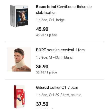
de
pansement,
Bauerfeind
CerviLoc orthèse de
tapes
stabilisation
et
1 pièce, Gr1, beige
accessoires
45.90
Pansements
tubulaires
45.90 / 1 pièce
et
filets
BORT
soutien cervical 11cm
Matériel
1 pièce, M -43cm, blanc
de
pansement
36.90
Brûlures
36.90 / 1 pièce
et
coups
Gibaud
collier C1 7.5cm
de
soleil
1 pièce, Gr1 29-34cm, souple
Kits
37.50
de