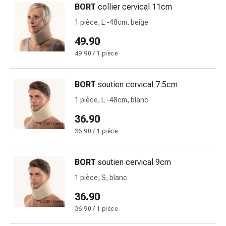
BORT
collier cervical 11cm
des
brûlures
1 pièce, L -48cm, beige
Bandes
49.90
élastiques
49.90 / 1 pièce
Compresses
Pansements
pour
BORT
soutien cervical 7.5cm
les
1 pièce, L -48cm, blanc
doigts
36.90
Pansements
de
36.90 / 1 pièce
fixation
Gazes
BORT
soutien cervical 9cm
Bandes
1 pièce, S, blanc
de
compression
36.90
Pansements
36.90 / 1 pièce
Bandes