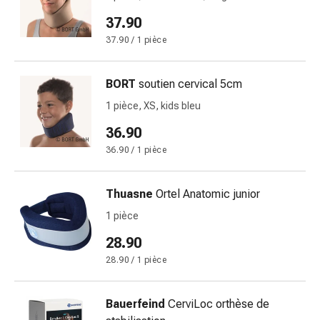
Inflammation
des
37.90
yeux
37.90 / 1 pièce
Pansements
pour
BORT
soutien cervical 5cm
les
yeux
1 pièce, XS, kids bleu
Hygiène
36.90
des
36.90 / 1 pièce
yeux
Cœur
et
Thuasne
Ortel Anatomic junior
Circulation
1 pièce
Thérapie
28.90
cardiaque
Bas
28.90 / 1 pièce
de
contention
Bauerfeind
CerviLoc orthèse de
Troubles