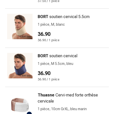
37.50 / 1 pièce
changement
de
pansements
BORT
soutien cervical 5.5cm
Pansements
1 pièce, M, blanc
adhésifs
Traitement
36.90
des
36.90 / 1 pièce
plaies
Sprays
BORT
soutien cervical
pour
les
1 pièce, M 5.5cm, bleu
plaies
36.90
Bandes
36.90 / 1 pièce
de
fermeture
de
Thuasne
Cervi-med forte orthèse
plaies
cervicale
et
1 pièce, 10cm GrXL, bleu marin
adhésifs