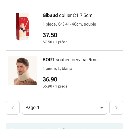
vomissements
Digestion,
ballonnements
Gibaud
collier C1 7.5cm
et
1 pièce, Gr3 41-46cm, souple
crampes
37.50
Constipation
Soins
37.50 / 1 pièce
médicaux
de
BORT
soutien cervical 9cm
la
1 pièce, L, blanc
peau
Eczéma
36.90
et
36.90 / 1 pièce
démangeaisons
Cors
et
Page 1
verrues
Mycose
des