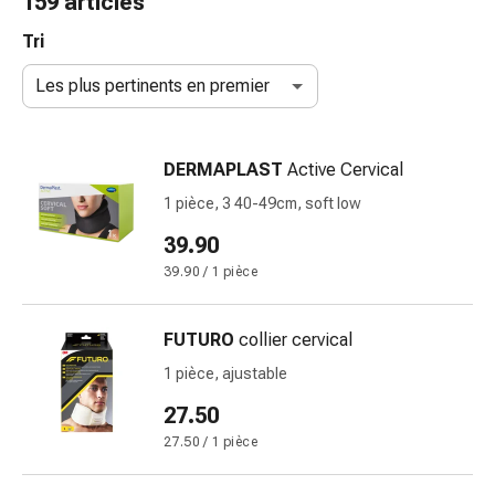
159 articles
de
gorge
Tri
Toux
Les plus pertinents en premier
et
bronchite
Inhalateurs
DERMAPLAST
Active Cervical
et
accessoires
1 pièce, 3 40-49cm, soft low
Nettoyeur
39.90
de
39.90 / 1 pièce
nez
Mouchoirs
en
FUTURO
collier cervical
papier
1 pièce, ajustable
Rhume
Soins
27.50
des
27.50 / 1 pièce
plaies
et