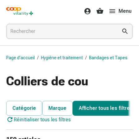
Médicaments
Menu
et
santé
Grippe
et
Refroidissement
Pastilles
Page d’accueil
/
Hygiène et traitement
/
Bandages et Tapes
pour
la
gorge
Colliers de cou
Médicaments
contre
la
grippe
Catégorie
Marque
Afficher tous les filtres
et
Réinitialiser tous les filtres
le
rhume
Maux