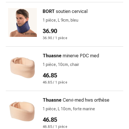
la
BORT
soutien cervical
concentration
Allergies
1 pièce, L 9cm, bleu
et
36.90
rhume
36.90 / 1 pièce
des
foins
Antiallergiques
Thuasne
minerve PDC med
Peau
1 pièce, 10cm, chair
Nez
Gastro-
46.85
intestinal
46.85 / 1 pièce
Diarrhée
Hémorroïdes
Thuasne
Cervi-med hws orthèse
Brûlures
d'estomac
1 pièce, L 10cm, forte marine
Nausées
46.85
et
46.85 / 1 pièce