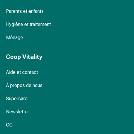
Remèdes
Parents et enfants
naturels
Thérapie
Hygiène et traitement
par
les
Ménage
fleurs
de
Bach
Coop Vitality
À
base
Aide et contact
de
bourgeons
À propos de nous
de
Supercard
plantes
Homéopathie
Newsletter
Phytothérapie
Sel
CG
de