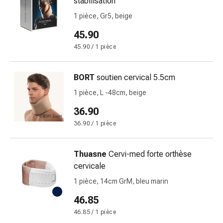
stabilisation
circulatoires
1 pièce, Gr5, beige
Arrêt
du
45.90
tabac
45.90 / 1 pièce
Troubles
veineux
Coagulation
BORT
soutien cervical 5.5cm
du
1 pièce, L -48cm, beige
sang
36.90
Troubles
du
36.90 / 1 pièce
nerf
cardiaque
Thuasne
Cervi-med forte orthèse
Troubles
cervicale
de
1 pièce, 14cm GrM, bleu marin
la
mémoire
46.85
et
46.85 / 1 pièce
de