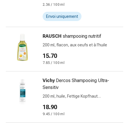
et
2.36 / 100 ml
crampes
Constipation
Envoi uniquement
Soins
médicaux
de
RAUSCH
shampooing nutritif
la
200 ml, flacon, aux oeufs et à l'huile
peau
15.70
Eczéma
et
7.85 / 100 ml
démangeaisons
Cors
Vichy
Dercos Shampooing Ultra-
et
Sensitiv
verrues
200 ml, huile, Fettige Kopfhaut
Mycose
deutsch/italienisch
des
18.90
ongles
9.45 / 100 ml
et
des