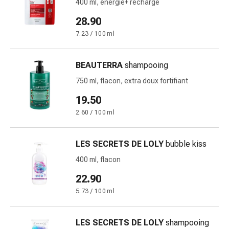
400 ml, énergie+ recharge
Pommade
28.90
à
tirer
7.23 / 100 ml
Tampons
médicaux
BEAUTERRA
shampooing
Oreilles
750 ml, flacon, extra doux fortifiant
et
yeux
19.50
Troubles
2.60 / 100 ml
de
l'oreille
LES SECRETS DE LOLY
bubble kiss
Soins
des
400 ml, flacon
oreilles
22.90
Gouttes
5.73 / 100 ml
pour
les
yeux
LES SECRETS DE LOLY
shampooing