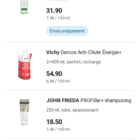
des
31.90
brûlures
7.98 / 100 ml
Bandes
élastiques
Envoi uniquement
Compresses
Pansements
pour
Vichy
Dercos Anti-Chute Énergie+
les
2 × 400 ml, sachet, recharge
doigts
54.90
Pansements
de
6.86 / 100 ml
fixation
Gazes
JOHN FRIEDA
PROFiller+ shampooing
Bandes
250 ml, tube, épaississant
de
compression
18.50
Pansements
7.40 / 100 ml
Bandes