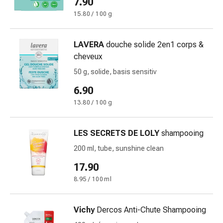
7.90
changement
15.80 / 100 g
de
pansements
Pansements
LAVERA
douche solide 2en1 corps &
adhésifs
cheveux
Traitement
50 g, solide, basis sensitiv
des
plaies
6.90
Sprays
13.80 / 100 g
pour
les
LES SECRETS DE LOLY
shampooing
plaies
Bandes
200 ml, tube, sunshine clean
de
17.90
fermeture
8.95 / 100 ml
de
plaies
et
Vichy
Dercos Anti-Chute Shampooing
adhésifs