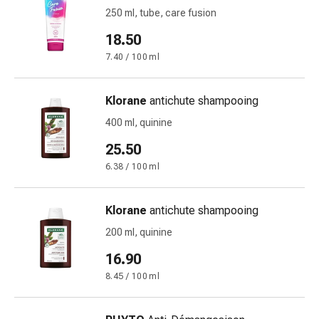
Inflammation
250 ml, tube, care fusion
des
yeux
18.50
Pansements
7.40 / 100 ml
pour
les
Klorane
antichute shampooing
yeux
Hygiène
400 ml, quinine
des
25.50
yeux
6.38 / 100 ml
Cœur
et
Circulation
Klorane
antichute shampooing
Thérapie
200 ml, quinine
cardiaque
16.90
Bas
de
8.45 / 100 ml
contention
Troubles