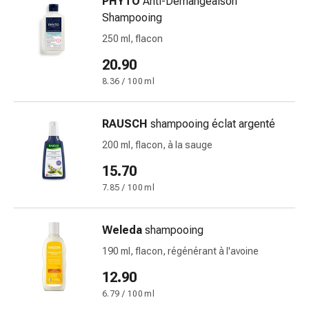
PHYTO
Anti-Démangeaison
circulatoires
Shampooing
Arrêt
250 ml, flacon
du
tabac
20.90
Troubles
8.36 / 100 ml
veineux
Troubles
du
RAUSCH
shampooing éclat argenté
nerf
200 ml, flacon, à la sauge
cardiaque
15.70
Troubles
de
7.85 / 100 ml
la
mémoire
Weleda
shampooing
et
190 ml, flacon, régénérant à l'avoine
de
la
12.90
concentration
6.79 / 100 ml
Allergies