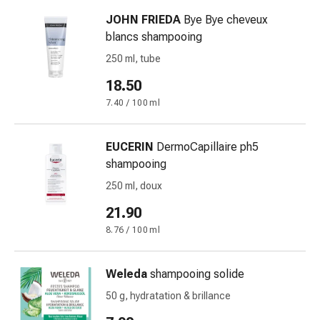
de
pansement,
JOHN FRIEDA
Bye Bye cheveux
tapes
blancs shampooing
et
250 ml, tube
accessoires
18.50
Pansements
tubulaires
7.40 / 100 ml
et
filets
EUCERIN
DermoCapillaire ph5
Matériel
shampooing
de
250 ml, doux
pansement
Brûlures
21.90
et
8.76 / 100 ml
coups
de
Weleda
shampooing solide
soleil
Kits
50 g, hydratation & brillance
de