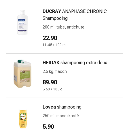
et
DUCRAY
ANAPHASE CHRONIC
rhume
Shampooing
des
foins
200 ml, tube, antichute
Antiallergiques
22.90
Peau
11.45 / 100 ml
Nez
Gastro-
intestinal
HEIDAK
shampooing extra doux
Diarrhée
2.5 kg, flacon
Hémorroïdes
Brûlures
89.90
d'estomac
3.60 / 100 g
Nausées
et
Lovea
shampooing
vomissements
Digestion,
250 ml, monoï karité
ballonnements
5.90