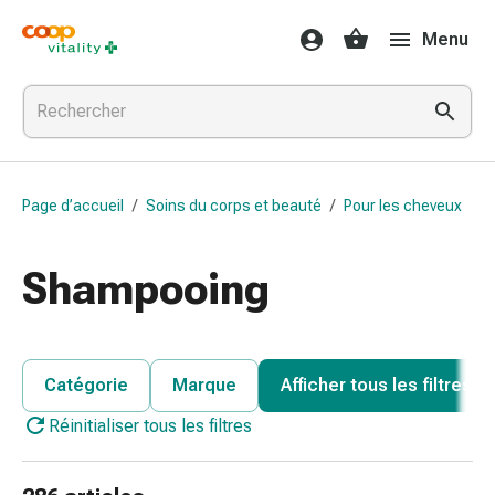
Médicaments
Menu
et
santé
Grippe
et
Refroidissement
Pastilles
Page d’accueil
/
Soins du corps et beauté
/
Pour les cheveux
pour
la
gorge
Shampooing
Médicaments
contre
la
grippe
Catégorie
Marque
Afficher tous les filtres
et
Réinitialiser tous les filtres
le
rhume
Maux