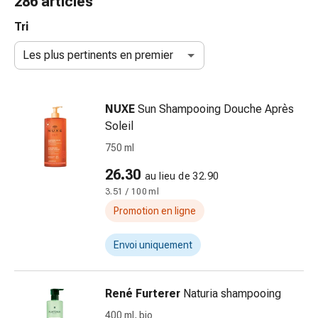
286 articles
de
gorge
Tri
Toux
Les plus pertinents en premier
et
bronchite
Inhalateurs
NUXE
Sun Shampooing Douche Après
et
Soleil
accessoires
Nettoyeur
750 ml
de
26.30
au lieu de 32.90
nez
3.51 / 100 ml
Mouchoirs
en
Promotion en ligne
papier
Rhume
Envoi uniquement
Soins
des
René Furterer
Naturia shampooing
plaies
et
400 ml, bio