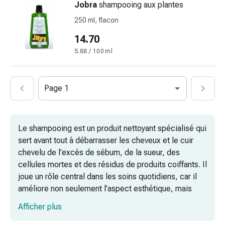
Jobra
shampooing aux plantes
pieds
Traitement
250 ml, flacon
des
14.70
cicatrices
5.88 / 100 ml
Peau
sèche
Transpiration
Page 1
pathologique
Peau
impure
Boutons
Le shampooing est un produit nettoyant spécialisé qui
de
sert avant tout à débarrasser les cheveux et le cuir
fièvre
chevelu de l’excès de sébum, de la sueur, des
Éruption
cellules mortes et des résidus de produits coiffants. Il
cutanée
joue un rôle central dans les soins quotidiens, car il
Acné
améliore non seulement l’aspect esthétique, mais
Remèdes
favorise également la santé physiologique du cuir
Afficher plus
naturels
chevelu. Coop Vitality propose une gamme complète
Thérapie
de shampooings, précisément adaptés aux différents