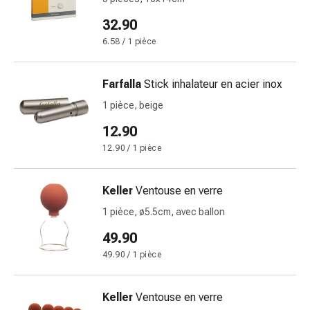
et
32.90
rhume
6.58 / 1 pièce
des
foins
Antiallergiques
Farfalla
Stick inhalateur en acier inox
Peau
1 pièce, beige
Nez
Gastro-
12.90
intestinal
12.90 / 1 pièce
Diarrhée
Hémorroïdes
Keller
Ventouse en verre
Brûlures
d'estomac
1 pièce, ø5.5cm, avec ballon
Nausées
49.90
et
49.90 / 1 pièce
vomissements
Digestion,
ballonnements
Keller
Ventouse en verre