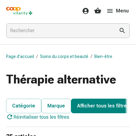
Médicaments
Menu
et
santé
Grippe
et
Refroidissement
Pastilles
Page d’accueil
/
Soins du corps et beauté
/
Bien-être
pour
la
gorge
Thérapie alternative
Médicaments
contre
la
grippe
Catégorie
Marque
Afficher tous les filtres
et
Réinitialiser tous les filtres
le
rhume
Maux