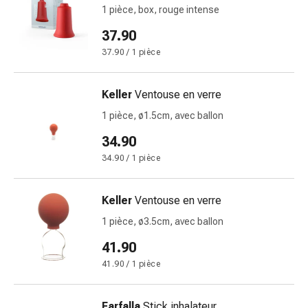
1 pièce, box, rouge intense
Pommade
à
37.90
tirer
37.90 / 1 pièce
Tampons
médicaux
Keller
Ventouse en verre
Oreilles
et
1 pièce, ø1.5cm, avec ballon
yeux
34.90
Troubles
34.90 / 1 pièce
de
l'oreille
Soins
Keller
Ventouse en verre
des
1 pièce, ø3.5cm, avec ballon
oreilles
Gouttes
41.90
pour
41.90 / 1 pièce
les
yeux
Farfalla
Stick inhalateur