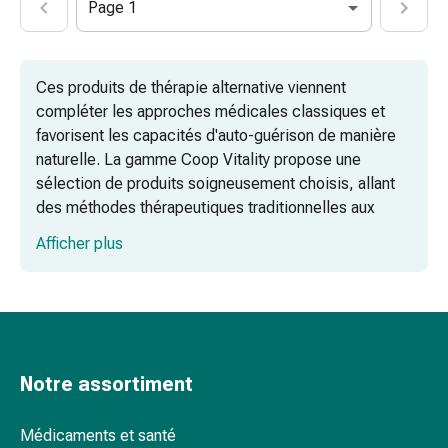
Page 1
pieds
Traitement
des
cicatrices
Ces produits de thérapie alternative viennent
Peau
compléter les approches médicales classiques et
sèche
favorisent les capacités d'auto-guérison de manière
Transpiration
naturelle. La gamme Coop Vitality propose une
pathologique
sélection de produits soigneusement choisis, allant
Peau
des méthodes thérapeutiques traditionnelles aux
impure
solutions modernes de luminothérapie. Grâce à ces
Afficher plus
Boutons
produits, les utilisateurs peuvent soulager en douceur
de
des maux tels que les nausées, les tensions ou le
fièvre
manque d’énergie.
Éruption
Patchs et compresses à base de plantes
cutanée
pour la détoxification et la régénération
Acné
Notre assortiment
Remèdes
Acupression : soulagement des nausées
naturels
Médicaments et santé
et des malaises
Thérapie