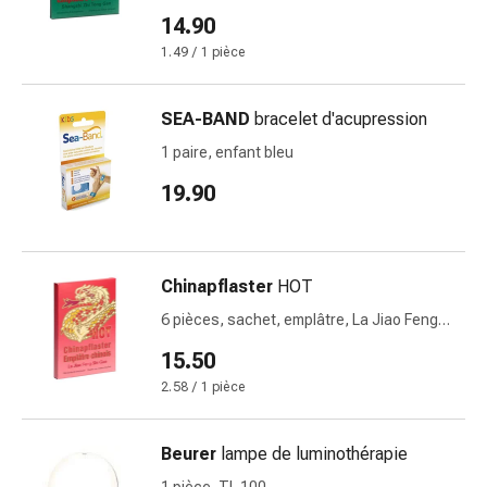
de
14.90
pansement,
tapes
1.49 / 1 pièce
et
accessoires
SEA-BAND
bracelet d'acupression
Pansements
1 paire, enfant bleu
tubulaires
et
19.90
filets
Matériel
de
Chinapflaster
HOT
pansement
Brûlures
6 pièces, sachet, emplâtre, La Jiao Feng
et
Shi Gao
15.50
coups
2.58 / 1 pièce
de
soleil
Kits
Beurer
lampe de luminothérapie
de