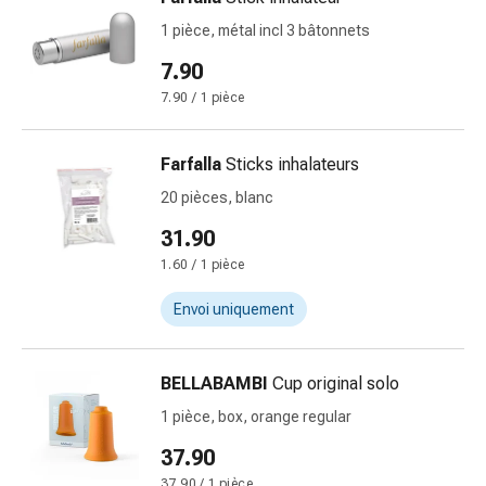
Inflammation
des
1 pièce, métal incl 3 bâtonnets
yeux
7.90
Pansements
7.90 / 1 pièce
pour
les
yeux
Farfalla
Sticks inhalateurs
Hygiène
20 pièces, blanc
des
31.90
yeux
Cœur
1.60 / 1 pièce
et
Envoi uniquement
Circulation
Thérapie
cardiaque
BELLABAMBI
Cup original solo
Bas
1 pièce, box, orange regular
de
contention
37.90
Troubles
37.90 / 1 pièce