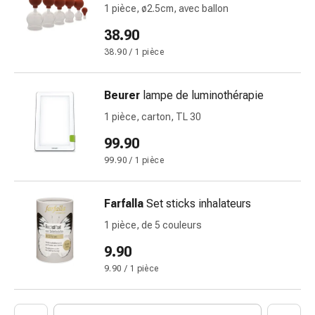
et
1 pièce, ø2.5cm, avec ballon
crampes
38.90
Constipation
Soins
38.90 / 1 pièce
médicaux
de
Beurer
lampe de luminothérapie
la
1 pièce, carton, TL 30
peau
Eczéma
99.90
et
99.90 / 1 pièce
démangeaisons
Cors
Farfalla
Set sticks inhalateurs
et
verrues
1 pièce, de 5 couleurs
Mycose
9.90
des
9.90 / 1 pièce
ongles
et
des