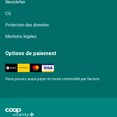
Rein,
Newsletter
vessie,
prostate
CG
Troubles
Protection des données
urinaires
Prostate
Mentions legales
Troubles
des
reins
Options de paiement
et
de
la
vessie
Vous pouvez aussi payer en toute commodité par facture.
Douleurs
et
fièvre
Maux
de
tête