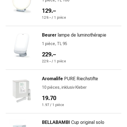
1 pièce, TL 100
changement
de
129.–
pansements
129.– / 1 pièce
Pansements
adhésifs
Beurer
lampe de luminothérapie
Traitement
des
1 pièce, TL 95
plaies
229.–
Sprays
229.– / 1 pièce
pour
les
plaies
Aromalife
PURE Riechstifte
Bandes
10 pièces, inklusiv Kleber
de
19.70
fermeture
de
1.97 / 1 pièce
plaies
et
BELLABAMBI
Cup original solo
adhésifs