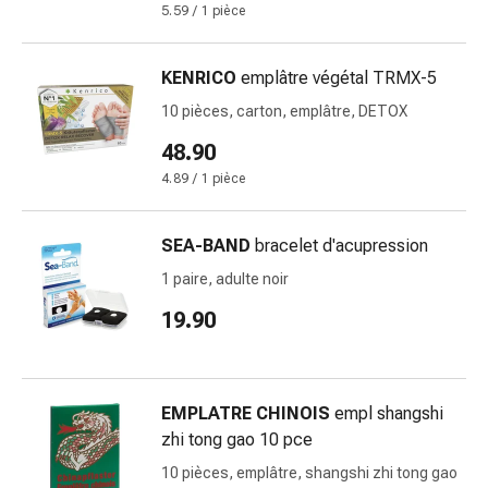
5.59 / 1 pièce
des
brûlures
Bandes
KENRICO
emplâtre végétal TRMX-5
élastiques
10 pièces, carton, emplâtre, DETOX
Compresses
48.90
Pansements
pour
4.89 / 1 pièce
les
doigts
SEA-BAND
bracelet d'acupression
Pansements
1 paire, adulte noir
de
fixation
19.90
Gazes
Bandes
de
compression
EMPLATRE CHINOIS
empl shangshi
Pansements
zhi tong gao 10 pce
Bandes
10 pièces, emplâtre, shangshi zhi tong gao