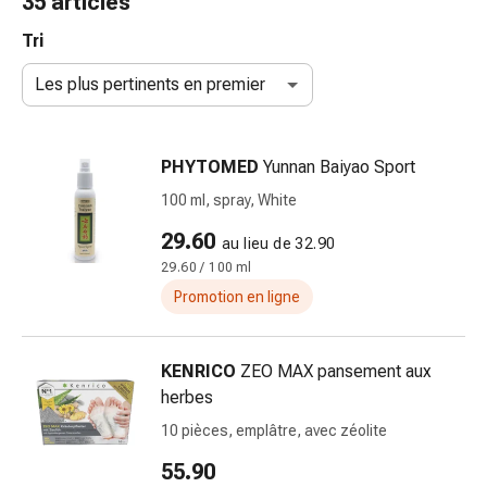
35 articles
de
gorge
Tri
Toux
Les plus pertinents en premier
et
bronchite
Inhalateurs
PHYTOMED
Yunnan Baiyao Sport
et
accessoires
100 ml, spray, White
Nettoyeur
29.60
au lieu de 32.90
de
29.60 / 100 ml
nez
Mouchoirs
Promotion en ligne
en
papier
KENRICO
ZEO MAX pansement aux
Rhume
herbes
Soins
des
10 pièces, emplâtre, avec zéolite
plaies
55.90
et