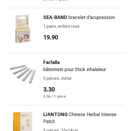
circulatoires
Arrêt
du
SEA-BAND
bracelet d'acupression
tabac
1 paire, enfant rose
Troubles
19.90
veineux
Troubles
du
nerf
Farfalla
cardiaque
bâtonnets pour Stick inhalateur
Troubles
5 pièces, métal
de
la
3.30
mémoire
0.66 / 1 pièce
et
de
LIANTONG
Chinese Herbal Intense
la
Patch
concentration
Allergies
5 pièces, 10x14cm