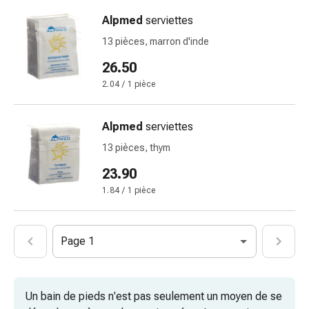
et
crampes
Alpmed
serviettes
Constipation
13 pièces, marron d'inde
Soins
26.50
médicaux
de
2.04 / 1 pièce
la
peau
Alpmed
serviettes
Eczéma
13 pièces, thym
et
démangeaisons
23.90
Cors
1.84 / 1 pièce
et
verrues
Mycose
Page 1
des
ongles
et
Un bain de pieds n'est pas seulement un moyen de se
des