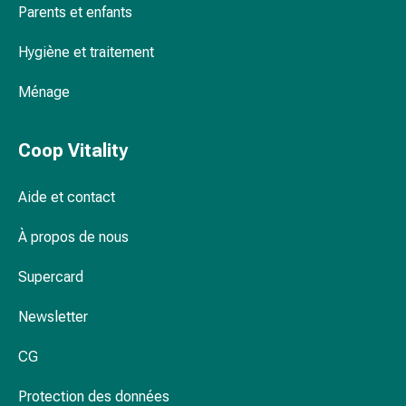
Parents et enfants
par
Bains de pieds crème pour un soin
les
supplémentaire
Hygiène et traitement
fleurs
de
Ménage
Bach
Bains de pieds électriques – une
À
expérience de luxe pour vos pieds
base
Coop Vitality
de
bourgeons
Aide et contact
de
plantes
À propos de nous
Homéopathie
Supercard
Phytothérapie
Sel
Newsletter
de
Schüssler
CG
Spagyrie
Anthroposophiques
Protection des données