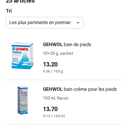
25 articles
de
gorge
Tri
Toux
Les plus pertinents en premier
et
bronchite
Inhalateurs
GEHWOL
bain de pieds
et
accessoires
10 × 20 g, sachet
Nettoyeur
13.20
de
6.60 / 100 g
nez
Mouchoirs
en
GEHWOL
bain-crème pour les pieds
papier
150 ml, flacon
Rhume
Soins
13.70
des
9.13 / 100 ml
plaies
et