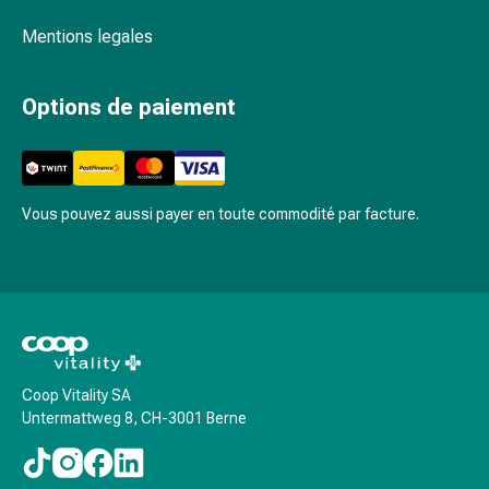
Rein,
vessie,
Mentions legales
prostate
Troubles
Options de paiement
urinaires
Prostate
Troubles
des
reins
Vous pouvez aussi payer en toute commodité par facture.
et
de
la
vessie
Douleurs
et
fièvre
Coop Vitality SA
Untermattweg 8, CH-3001 Berne
Maux
de
tête