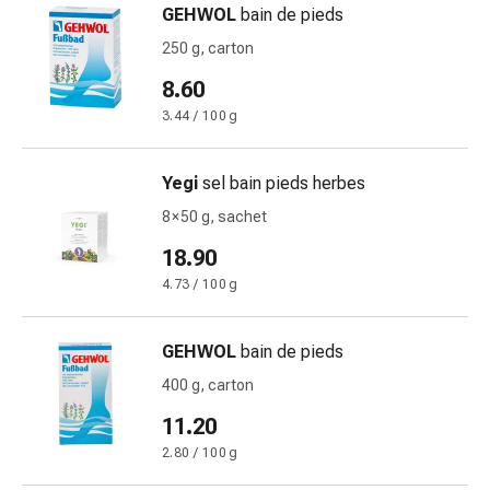
GEHWOL
bain de pieds
des
brûlures
250 g, carton
Bandes
8.60
élastiques
3.44 / 100 g
Compresses
Pansements
pour
Yegi
sel bain pieds herbes
les
8 × 50 g, sachet
doigts
18.90
Pansements
de
4.73 / 100 g
fixation
Gazes
GEHWOL
bain de pieds
Bandes
400 g, carton
de
compression
11.20
Pansements
2.80 / 100 g
Bandes