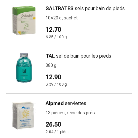
de
pansement,
SALTRATES
sels pour bain de pieds
tapes
10 × 20 g, sachet
et
12.70
accessoires
Pansements
6.35 / 100 g
tubulaires
et
TAL
sel de bain pour les pieds
filets
380 g
Matériel
de
12.90
pansement
3.39 / 100 g
Brûlures
et
Alpmed
serviettes
coups
de
13 pièces, reine des prés
soleil
26.50
Kits
2.04 / 1 pièce
de