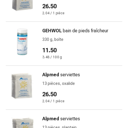
circulatoires
26.50
Arrêt
2.04 / 1 pièce
du
tabac
Troubles
GEHWOL
bain de pieds fraîcheur
veineux
330 g, boîte
Troubles
11.50
du
nerf
3.48 / 100 g
cardiaque
Troubles
Alpmed
serviettes
de
13 pièces, oxalide
la
mémoire
26.50
et
2.04 / 1 pièce
de
la
Alpmed
serviettes
concentration
Allergies
13 pièces, plantain