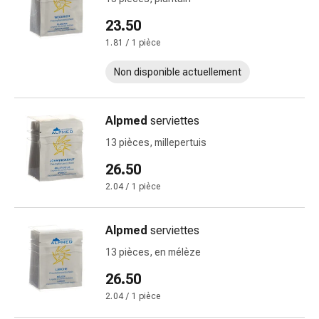
et
23.50
rhume
1.81 / 1 pièce
des
foins
Non disponible actuellement
Antiallergiques
Peau
Nez
Alpmed
serviettes
Gastro-
13 pièces, millepertuis
intestinal
Diarrhée
26.50
Hémorroïdes
2.04 / 1 pièce
Brûlures
d'estomac
Alpmed
serviettes
Nausées
et
13 pièces, en mélèze
vomissements
26.50
Digestion,
2.04 / 1 pièce
ballonnements