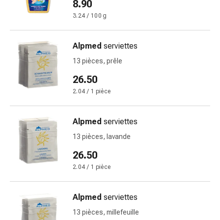
Inflammation
8.90
des
3.24 / 100 g
yeux
Pansements
Alpmed
serviettes
pour
les
13 pièces, prêle
yeux
26.50
Hygiène
2.04 / 1 pièce
des
yeux
Cœur
Alpmed
serviettes
et
13 pièces, lavande
Circulation
26.50
Thérapie
cardiaque
2.04 / 1 pièce
Bas
de
Alpmed
serviettes
contention
13 pièces, millefeuille
Troubles