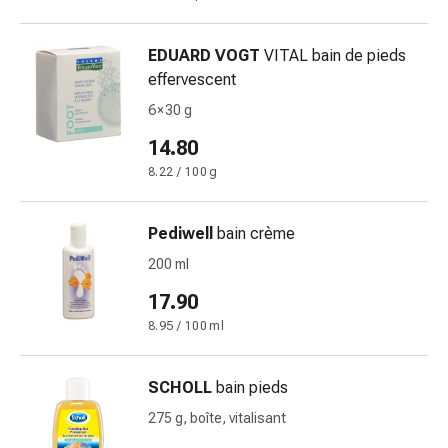
Pommade
à
EDUARD VOGT
VITAL bain de pieds
tirer
effervescent
Tampons
6 × 30 g
médicaux
Oreilles
14.80
et
8.22 / 100 g
yeux
Troubles
Pediwell
bain crème
de
l'oreille
200 ml
Soins
17.90
des
8.95 / 100 ml
oreilles
Gouttes
pour
SCHOLL
bain pieds
les
275 g, boîte, vitalisant
yeux