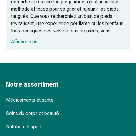
détendre après une longue journée, c'est aussi une
pieds
méthode efficace pour soigner et rajeunir les pieds
Traitement
fatigués. Que vous recherchiez un bain de pieds
des
revitalisant, une expérience pétillante ou les bienfaits
cicatrices
thérapeutiques des sels de bain de pieds, vous
Peau
trouverez ici tout ce dont vous avez besoin.
sèche
Afficher plus
Transpiration
pathologique
Bains de pieds revitalisants
Peau
impure
Boutons
de
Notre assortiment
Bains de pieds bouillonnants
fièvre
Éruption
Médicaments et santé
cutanée
Sels de bain de pieds pour une détente
Acné
Soins du corps et beauté
ultime
Remèdes
Nutrition et sport
naturels
Thérapie