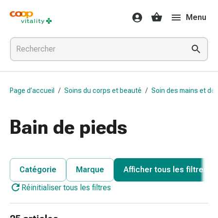
Médicaments
Menu
et
santé
Grippe
et
Refroidissement
Pastilles
Page d’accueil
/
Soins du corps et beauté
/
Soin des mains et de
pour
la
gorge
Bain de pieds
Médicaments
contre
la
grippe
Catégorie
Marque
Afficher tous les filtres
et
Réinitialiser tous les filtres
le
rhume
Maux