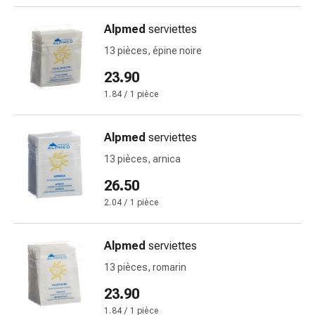
changement
de
Alpmed
serviettes
pansements
13 pièces, épine noire
Pansements
adhésifs
23.90
Traitement
1.84 / 1 pièce
des
plaies
Alpmed
serviettes
Sprays
pour
13 pièces, arnica
les
26.50
plaies
2.04 / 1 pièce
Bandes
de
fermeture
Alpmed
serviettes
de
13 pièces, romarin
plaies
23.90
et
adhésifs
1.84 / 1 pièce