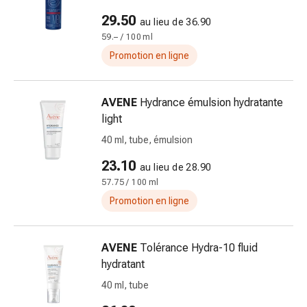
changement
29.50
au lieu de 36.90
de
59.– / 100 ml
pansements
Pansements
Promotion en ligne
adhésifs
Traitement
AVENE
Hydrance émulsion hydratante
des
light
plaies
Sprays
40 ml, tube, émulsion
pour
23.10
au lieu de 28.90
les
57.75 / 100 ml
plaies
Promotion en ligne
Bandes
de
fermeture
AVENE
Tolérance Hydra-10 fluid
de
hydratant
plaies
40 ml, tube
et
adhésifs