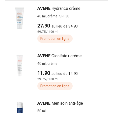
de
pansement,
AVENE
Hydrance crème
tapes
40 ml, crème, SPF30
et
accessoires
27.90
au lieu de 34.90
Pansements
69.75 / 100 ml
tubulaires
Promotion en ligne
et
filets
Matériel
AVENE
Cicalfate+ crème
de
40 ml, crème
pansement
11.90
Brûlures
au lieu de 14.90
et
29.75 / 100 ml
coups
Promotion en ligne
de
soleil
AVENE
Men soin anti-âge
Kits
de
50 ml