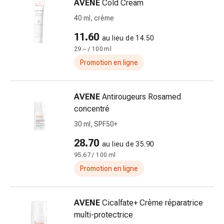
AVENE
Cold Cream
circulatoires
Arrêt
40 ml, crème
du
11.60
au lieu de 14.50
tabac
29.– / 100 ml
Troubles
Promotion en ligne
veineux
Troubles
du
AVENE
Antirougeurs Rosamed
nerf
concentré
cardiaque
30 ml, SPF50+
Troubles
de
28.70
au lieu de 35.90
la
95.67 / 100 ml
mémoire
Promotion en ligne
et
de
la
AVENE
Cicalfate+ Crème réparatrice
concentration
multi-protectrice
Allergies