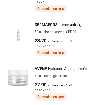
59.– / 100 ml
des
Promotion en ligne
brûlures
Bandes
élastiques
DERMAFORA
crème anti-âge
Compresses
50 ml, flacon, crème, SPF 20
Pansements
pour
28.70
au lieu de 35.90
les
57.40 / 100 ml
doigts
Promotion en ligne
Pansements
de
fixation
AVENE
Hydrance Aqua gel-crème
Gazes
50 ml, boîte, gel crème
Bandes
de
27.90
au lieu de 34.90
compression
55.80 / 100 ml
Pansements
Promotion en ligne
Bandes