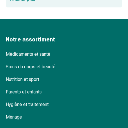
Rein,
nocifs, nous avons ce qu'il vous faut.
vessie,
prostate
Troubles
urinaires
Prostate
Notre assortiment
Troubles
des
Médicaments et santé
reins
et
Soins du corps et beauté
de
la
Nutrition et sport
vessie
Douleurs
Parents et enfants
et
fièvre
Hygiène et traitement
Maux
Ménage
de
tête