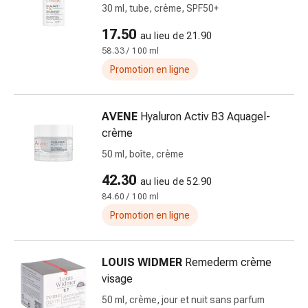
30 ml, tube, crème, SPF50+
et
rhume
17.50
au lieu de 21.90
des
58.33 / 100 ml
foins
Promotion en ligne
Antiallergiques
Peau
Nez
AVENE
Hyaluron Activ B3 Aquagel-
Gastro-
crème
intestinal
50 ml, boîte, crème
Diarrhée
Hémorroïdes
42.30
au lieu de 52.90
Brûlures
84.60 / 100 ml
d'estomac
Promotion en ligne
Nausées
et
vomissements
LOUIS WIDMER
Remederm crème
Digestion,
visage
ballonnements
50 ml, crème, jour et nuit sans parfum