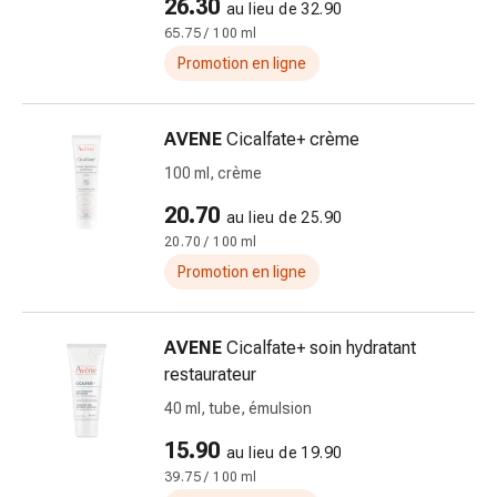
26.30
au lieu de 32.90
Pommade
65.75 / 100 ml
à
Promotion en ligne
tirer
Tampons
médicaux
AVENE
Cicalfate+ crème
Oreilles
100 ml, crème
et
yeux
20.70
au lieu de 25.90
Troubles
20.70 / 100 ml
de
Promotion en ligne
l'oreille
Soins
des
AVENE
Cicalfate+ soin hydratant
oreilles
restaurateur
Gouttes
40 ml, tube, émulsion
pour
les
15.90
au lieu de 19.90
yeux
39.75 / 100 ml