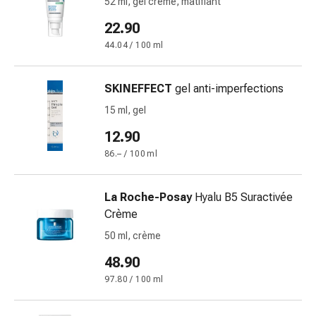
52 ml, gel crème, matifiant
pieds
Traitement
22.90
des
44.04 / 100 ml
cicatrices
Peau
SKINEFFECT
gel anti-imperfections
sèche
Transpiration
15 ml, gel
pathologique
12.90
Peau
86.– / 100 ml
impure
Boutons
de
La Roche-Posay
Hyalu B5 Suractivée
fièvre
Crème
Éruption
50 ml, crème
cutanée
48.90
Acné
Remèdes
97.80 / 100 ml
naturels
Thérapie