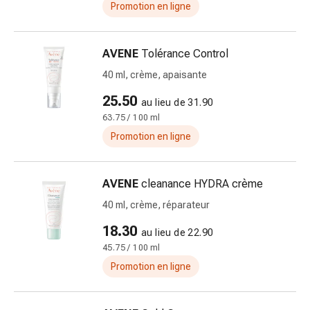
Inflammation
Promotion en ligne
des
yeux
Pansements
AVENE
Tolérance Control
pour
40 ml, crème, apaisante
les
25.50
yeux
au lieu de 31.90
Hygiène
63.75 / 100 ml
des
Promotion en ligne
yeux
Cœur
AVENE
cleanance HYDRA crème
et
Circulation
40 ml, crème, réparateur
Thérapie
18.30
au lieu de 22.90
cardiaque
45.75 / 100 ml
Bas
de
Promotion en ligne
contention
Troubles