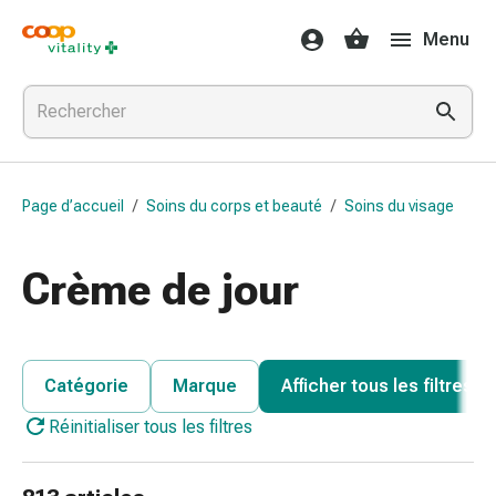
Médicaments
Menu
et
santé
Grippe
et
Refroidissement
Pastilles
Page d’accueil
/
Soins du corps et beauté
/
Soins du visage
pour
la
gorge
Crème de jour
Médicaments
contre
la
grippe
Catégorie
Marque
Afficher tous les filtres
et
Réinitialiser tous les filtres
le
rhume
Maux