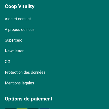
et
Coop Vitality
migraines
Douleurs
Aide et contact
musculaires
et
À propos de nous
articulaires
Antidouleurs
Supercard
Traitement
de
Newsletter
la
douleur
CG
Refroidir
Protection des données
Réchauffer
Stress
Mentions legales
et
sommeil
Calmants
Options de paiement
Sautes
d'humeur