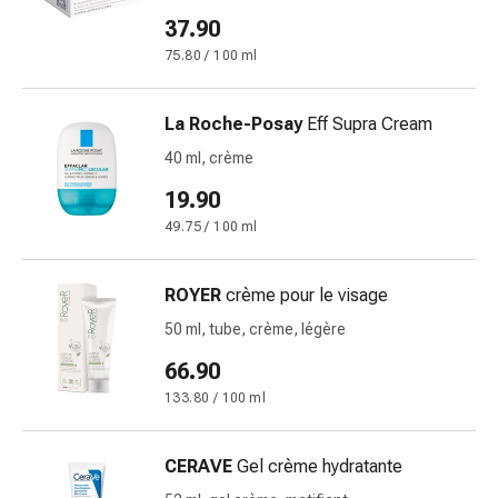
et
37.90
crampes
Constipation
75.80 / 100 ml
Soins
médicaux
La Roche-Posay
Eff Supra Cream
de
40 ml, crème
la
peau
19.90
Eczéma
49.75 / 100 ml
et
démangeaisons
ROYER
crème pour le visage
Cors
et
50 ml, tube, crème, légère
verrues
66.90
Mycose
133.80 / 100 ml
des
ongles
et
CERAVE
Gel crème hydratante
des