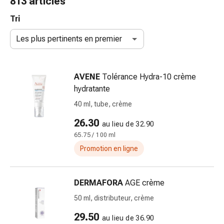
813 articles
de
gorge
Tri
Toux
Les plus pertinents en premier
et
bronchite
Inhalateurs
AVENE
Tolérance Hydra-10 crème
et
hydratante
accessoires
Nettoyeur
40 ml, tube, crème
de
26.30
au lieu de 32.90
nez
65.75 / 100 ml
Mouchoirs
en
Promotion en ligne
papier
Rhume
DERMAFORA
AGE crème
Soins
des
50 ml, distributeur, crème
plaies
29.50
au lieu de 36.90
et