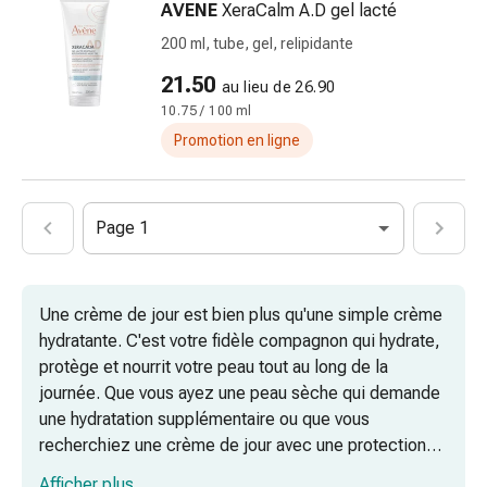
AVENE
XeraCalm A.D gel lacté
par
200 ml, tube, gel, relipidante
les
fleurs
21.50
au lieu de 26.90
de
10.75 / 100 ml
Bach
Promotion en ligne
À
base
de
Page 1
bourgeons
de
plantes
Homéopathie
Une crème de jour est bien plus qu'une simple crème
Phytothérapie
hydratante. C'est votre fidèle compagnon qui hydrate,
Sel
protège et nourrit votre peau tout au long de la
de
journée. Que vous ayez une peau sèche qui demande
Schüssler
une hydratation supplémentaire ou que vous
Spagyrie
recherchiez une crème de jour avec une protection
Anthroposophiques
solaire pour protéger votre peau des rayons UV
Afficher plus