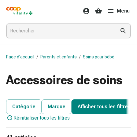
Médicaments
Menu
et
santé
Grippe
et
Refroidissement
Pastilles
Page d’accueil
/
Parents et enfants
/
Soins pour bébé
pour
la
gorge
Accessoires de soins
Médicaments
contre
la
grippe
Catégorie
Marque
Afficher tous les filtres
et
Réinitialiser tous les filtres
le
rhume
Maux