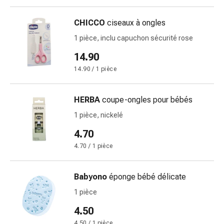
Pommade
à
CHICCO
ciseaux à ongles
tirer
1 pièce, inclu capuchon sécurité rose
Tampons
14.90
médicaux
Oreilles
14.90 / 1 pièce
et
yeux
HERBA
coupe-ongles pour bébés
Troubles
1 pièce, nickelé
de
l'oreille
4.70
Soins
4.70 / 1 pièce
des
oreilles
Babyono
éponge bébé délicate
Gouttes
pour
1 pièce
les
4.50
yeux
4.50 / 1 pièce