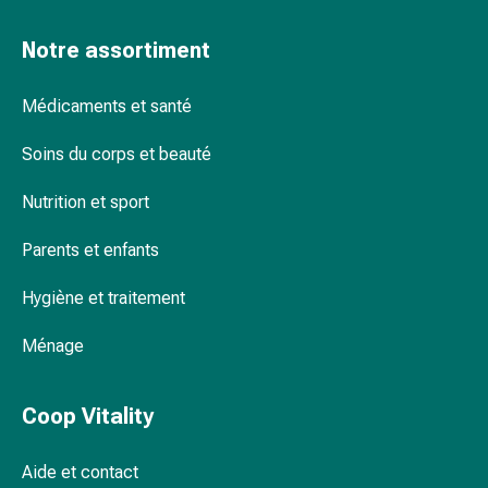
Remèdes
naturels
Notre assortiment
Thérapie
par
Médicaments et santé
les
fleurs
Soins du corps et beauté
de
Nutrition et sport
Bach
À
Parents et enfants
base
de
Hygiène et traitement
bourgeons
de
Ménage
plantes
Homéopathie
Phytothérapie
Coop Vitality
Sel
de
Aide et contact