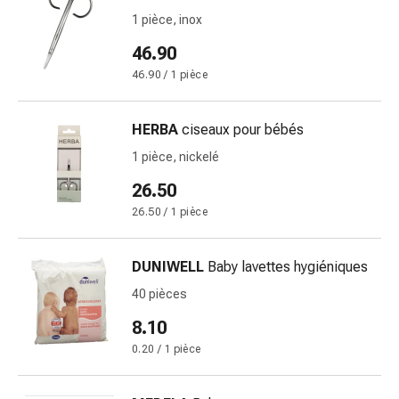
circulatoires
1 pièce, inox
Arrêt
46.90
du
tabac
46.90 / 1 pièce
Troubles
veineux
HERBA
ciseaux pour bébés
Coagulation
1 pièce, nickelé
du
sang
26.50
Troubles
26.50 / 1 pièce
du
nerf
cardiaque
DUNIWELL
Baby lavettes hygiéniques
Troubles
40 pièces
de
8.10
la
mémoire
0.20 / 1 pièce
et
de