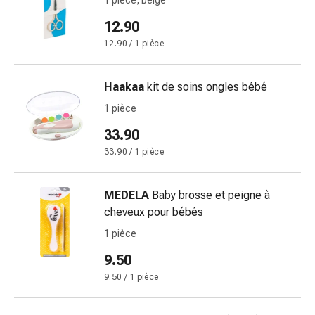
1 pièce, beige
de
pansement,
12.90
tapes
12.90 / 1 pièce
et
accessoires
Pansements
Haakaa
kit de soins ongles bébé
tubulaires
1 pièce
et
33.90
filets
Matériel
33.90 / 1 pièce
de
pansement
MEDELA
Baby brosse et peigne à
Brûlures
cheveux pour bébés
et
1 pièce
coups
de
9.50
soleil
9.50 / 1 pièce
Kits
de