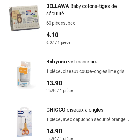
vomissements
BELLAWA
Baby cotons-tiges de
Digestion,
sécurité
ballonnements
et
60 pièces, box
crampes
4.10
Constipation
0.07 / 1 pièce
Soins
médicaux
de
Babyono
set manucure
la
1 pièce, ciseaux coupe-ongles lime gris
peau
13.90
Eczéma
et
13.90 / 1 pièce
démangeaisons
Cors
CHICCO
ciseaux à ongles
et
1 pièce, avec capuchon sécurité orange
verrues
0m+
Mycose
14.90
des
14.90 / 1 pièce