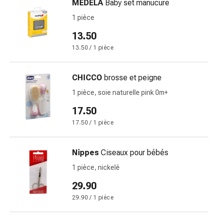
MEDELA
Baby set manucure
la
1 pièce
concentration
Allergies
13.50
et
13.50 / 1 pièce
rhume
des
CHICCO
brosse et peigne
foins
Antiallergiques
1 pièce, soie naturelle pink 0m+
Peau
17.50
Nez
17.50 / 1 pièce
Gastro-
intestinal
Diarrhée
Nippes
Ciseaux pour bébés
Hémorroïdes
1 pièce, nickelé
Brûlures
d'estomac
29.90
Nausées
29.90 / 1 pièce
et