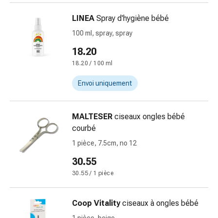
des
LINEA
Spray d'hygiène bébé
brûlures
Bandes
100 ml, spray, spray
élastiques
18.20
Compresses
18.20 / 100 ml
Pansements
pour
Envoi uniquement
les
doigts
Pansements
MALTESER
ciseaux ongles bébé
de
courbé
fixation
1 pièce, 7.5cm, no 12
Gazes
30.55
Bandes
de
30.55 / 1 pièce
compression
Pansements
Coop Vitality
ciseaux à ongles bébé
Bandes