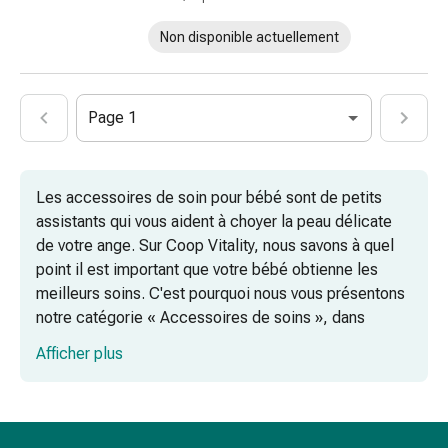
ongles
et
Non disponible actuellement
des
pieds
Traitement
Page 1
des
cicatrices
Peau
Les accessoires de soin pour bébé sont de petits
sèche
assistants qui vous aident à choyer la peau délicate
Transpiration
de votre ange. Sur Coop Vitality, nous savons à quel
pathologique
point il est important que votre bébé obtienne les
Peau
meilleurs soins. C'est pourquoi nous vous présentons
impure
notre catégorie « Accessoires de soins », dans
Boutons
laquelle vous trouverez une sélection adorable
de
Afficher plus
d'accessoires qui vous aideront à faire des moments
fièvre
de soins avec votre bébé une expérience inoubliable.
Éruption
cutanée
Acné