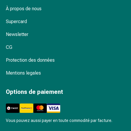
Schüssler
Spagyrie
À propos de nous
Anthroposophiques
Supercard
Rein,
vessie,
Newsletter
prostate
Troubles
CG
urinaires
Prostate
Protection des données
Troubles
des
Mentions legales
reins
et
Options de paiement
de
la
vessie
Douleurs
et
Vous pouvez aussi payer en toute commodité par facture.
fièvre