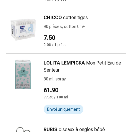
Inflammation
des
yeux
CHICCO
cotton tiges
Pansements
90 pièces, cotton 0m+
pour
les
7.50
yeux
0.08 / 1 pièce
Hygiène
des
LOLITA LEMPICKA
Mon Petit Eau de
yeux
Senteur
Cœur
et
80 ml, spray
Circulation
61.90
Thérapie
77.38 / 100 ml
cardiaque
Bas
Envoi uniquement
de
contention
Troubles
RUBIS
ciseaux à ongles bébé