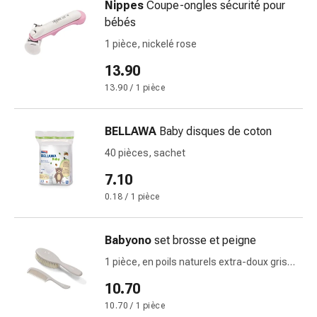
Nippes
Coupe-ongles sécurité pour
changement
bébés
de
pansements
1 pièce, nickelé rose
Pansements
13.90
adhésifs
13.90 / 1 pièce
Traitement
des
plaies
BELLAWA
Baby disques de coton
Sprays
40 pièces, sachet
pour
les
7.10
plaies
0.18 / 1 pièce
Bandes
de
Babyono
set brosse et peigne
fermeture
de
1 pièce, en poils naturels extra-doux gris
0M+
plaies
10.70
et
10.70 / 1 pièce
adhésifs