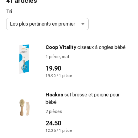
41 articles
de
gorge
Tri
Toux
Les plus pertinents en premier
et
bronchite
Inhalateurs
Coop Vitality
ciseaux à ongles bébé
et
accessoires
1 pièce, mat
Nettoyeur
19.90
de
19.90 / 1 pièce
nez
Mouchoirs
en
Haakaa
set brosse et peigne pour
papier
bébé
Rhume
2 pièces
Soins
des
24.50
plaies
12.25 / 1 pièce
et