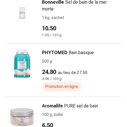
Bonneville
Sel de bain de la mer
circulatoires
morte
Arrêt
du
1 kg, sachet
tabac
10.50
Troubles
1.05 / 100 g
veineux
Coagulation
du
PHYTOMED
Bain basique
sang
500 g
Troubles
du
24.80
au lieu de 27.50
nerf
4.96 / 100 g
cardiaque
Promotion en ligne
Troubles
de
la
Aromalife
PURE sel de bain
mémoire
100 g, boîte
et
6.50
de