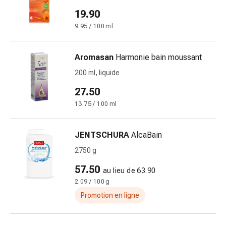
Inflammation
19.90
des
yeux
9.95 / 100 ml
Pansements
pour
Aromasan
Harmonie bain moussant
les
200 ml, liquide
yeux
Hygiène
27.50
des
13.75 / 100 ml
yeux
Cœur
et
JENTSCHURA
AlcaBain
Circulation
2750 g
Thérapie
57.50
cardiaque
au lieu de 63.90
Bas
2.09 / 100 g
de
Promotion en ligne
contention
Troubles