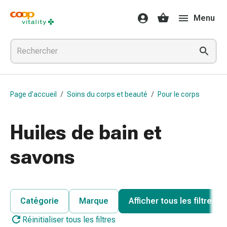
Médicaments
Menu
et
santé
Grippe
et
Refroidissement
Pastilles
Page d’accueil
/
Soins du corps et beauté
/
Pour le corps
pour
la
gorge
Huiles de bain et
Médicaments
contre
savons
la
grippe
et
le
Catégorie
Marque
Afficher tous les filtres
rhume
Réinitialiser tous les filtres
Maux