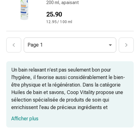
200 ml, apaisant
ongles
et
25.90
des
12.95 / 100 ml
pieds
Traitement
des
Page 1
cicatrices
Peau
sèche
Un bain relaxant n'est pas seulement bon pour
Transpiration
l'hygiène, il favorise aussi considérablement le bien-
pathologique
être physique et la régénération. Dans la catégorie
Peau
Huiles de bain et savons, Coop Vitality propose une
impure
sélection spécialisée de produits de soin qui
Boutons
enrichissent l'eau de précieux ingrédients et
de
nourrissent intensément la peau dès le nettoyage.
fièvre
Afficher plus
Qu'il s'agisse d'huiles de bain revitalisantes, de sels
Éruption
de bain purifiants ou d'un bain moussant classique, le
cutanée
choix du bon additif de bain est déterminant pour
Acné