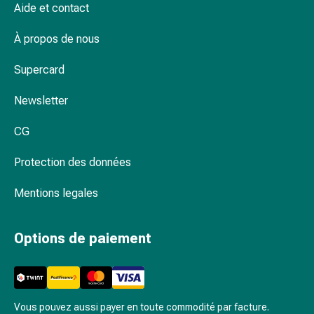
Schüssler
Aide et contact
Combien de temps peut-on rester dans un bain
Spagyrie
moussant sans danger ?
Anthroposophiques
À propos de nous
Rein,
Découvrez les soins corporels holistiques
vessie,
Supercard
chez Coop Vitality
prostate
Newsletter
Troubles
urinaires
CG
Prostate
Troubles
Protection des données
des
reins
Mentions legales
et
de
Options de paiement
la
vessie
Douleurs
et
fièvre
Vous pouvez aussi payer en toute commodité par facture.