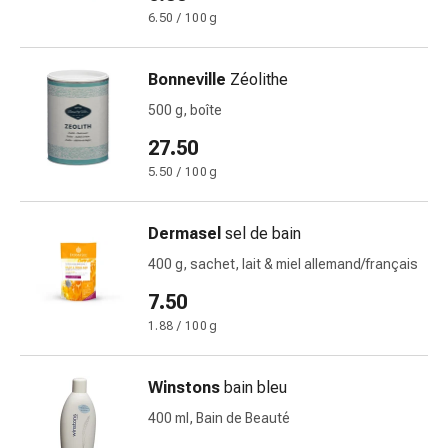
la
6.50 / 100 g
concentration
Allergies
Bonneville
Zéolithe
et
500 g, boîte
rhume
des
27.50
foins
5.50 / 100 g
Antiallergiques
Peau
Dermasel
sel de bain
Nez
Gastro-
400 g, sachet, lait & miel allemand/français
intestinal
7.50
Diarrhée
1.88 / 100 g
Hémorroïdes
Brûlures
d'estomac
Winstons
bain bleu
Nausées
400 ml, Bain de Beauté
et