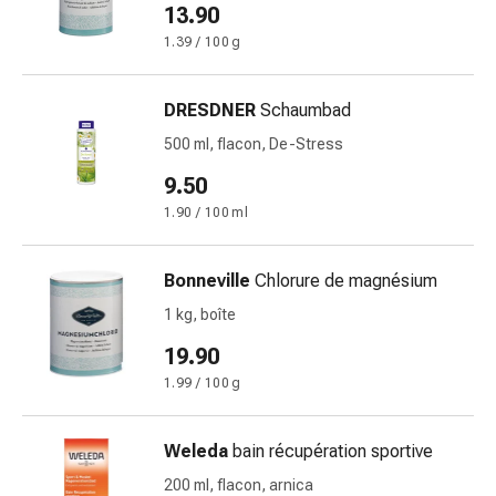
13.90
Pommade
1.39 / 100 g
à
tirer
Tampons
DRESDNER
Schaumbad
médicaux
500 ml, flacon, De-Stress
Oreilles
et
9.50
yeux
1.90 / 100 ml
Troubles
de
Bonneville
Chlorure de magnésium
l'oreille
Soins
1 kg, boîte
des
19.90
oreilles
1.99 / 100 g
Gouttes
pour
les
Weleda
bain récupération sportive
yeux
200 ml, flacon, arnica