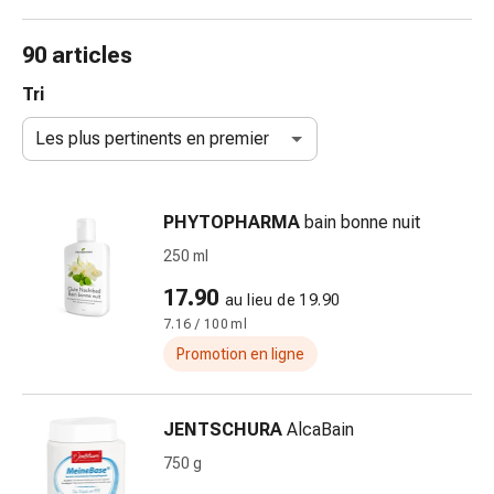
de
gorge
90 articles
Toux
et
Tri
bronchite
Les plus pertinents en premier
Inhalateurs
et
accessoires
PHYTOPHARMA
bain bonne nuit
Nettoyeur
de
250 ml
nez
17.90
au lieu de 19.90
Mouchoirs
7.16 / 100 ml
en
papier
Promotion en ligne
Rhume
Soins
JENTSCHURA
AlcaBain
des
plaies
750 g
et