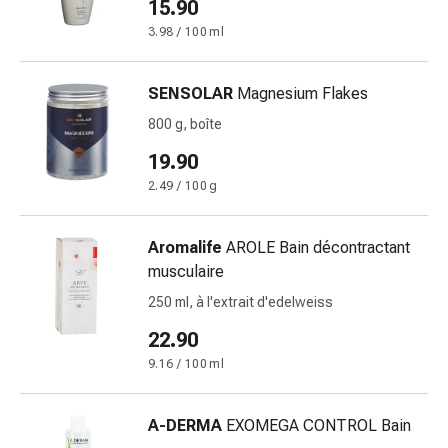
vomissements
15.90
Digestion,
3.98 / 100 ml
ballonnements
et
SENSOLAR
Magnesium Flakes
crampes
Constipation
800 g, boîte
Soins
19.90
médicaux
2.49 / 100 g
de
la
peau
Aromalife
AROLE Bain décontractant
Eczéma
musculaire
et
250 ml, à l'extrait d'edelweiss
démangeaisons
22.90
Cors
et
9.16 / 100 ml
verrues
Mycose
A-DERMA
EXOMEGA CONTROL Bain
des