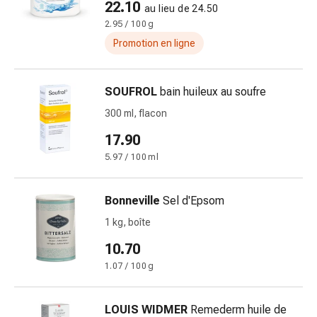
22.10
au lieu de 24.50
des
2.95 / 100 g
brûlures
Promotion en ligne
Bandes
élastiques
Compresses
SOUFROL
bain huileux au soufre
Pansements
300 ml, flacon
pour
les
17.90
doigts
5.97 / 100 ml
Pansements
de
fixation
Bonneville
Sel d'Epsom
Gazes
1 kg, boîte
Bandes
10.70
de
compression
1.07 / 100 g
Pansements
Bandes
LOUIS WIDMER
Remederm huile de