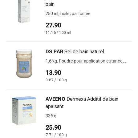
de
bain
pansement,
250 ml, huile, parfumée
tapes
et
27.90
accessoires
11.16 / 100 ml
Pansements
tubulaires
DS PAR
Sel de bain naturel
et
filets
1.6 kg, Poudre pour application cutanée,
Matériel
de la mer morte
13.90
de
0.87 / 100 g
pansement
Brûlures
et
AVEENO
Dermexa Additif de bain
coups
apaisant
de
336 g
soleil
Kits
25.90
de
7.71 / 100 g