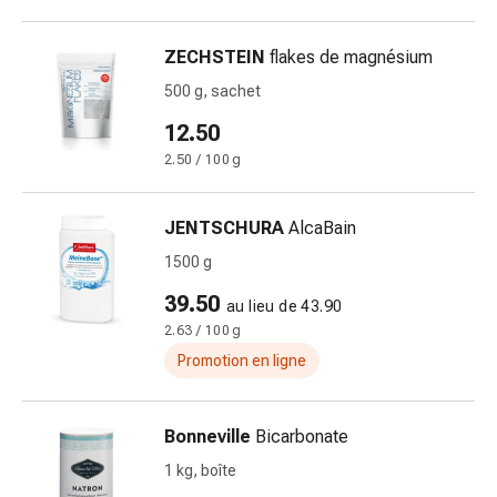
changement
de
ZECHSTEIN
flakes de magnésium
pansements
Pansements
500 g, sachet
adhésifs
12.50
Traitement
2.50 / 100 g
des
plaies
Sprays
JENTSCHURA
AlcaBain
pour
1500 g
les
39.50
plaies
au lieu de 43.90
Bandes
2.63 / 100 g
de
Promotion en ligne
fermeture
de
Bonneville
Bicarbonate
plaies
et
1 kg, boîte
adhésifs