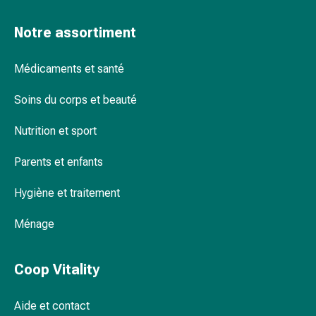
par
les
Notre assortiment
fleurs
de
Médicaments et santé
Bach
À
Soins du corps et beauté
base
Nutrition et sport
de
bourgeons
Parents et enfants
de
plantes
Hygiène et traitement
Homéopathie
Phytothérapie
Ménage
Sel
de
Schüssler
Coop Vitality
Spagyrie
Anthroposophiques
Aide et contact