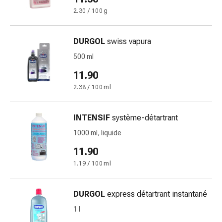
Inflammation
2.30 / 100 g
des
yeux
Pansements
DURGOL
swiss vapura
pour
500 ml
les
yeux
11.90
Hygiène
2.38 / 100 ml
des
yeux
INTENSIF
système-détartrant
Cœur
et
1000 ml, liquide
Circulation
11.90
Thérapie
1.19 / 100 ml
cardiaque
Bas
de
DURGOL
express détartrant instantané
contention
1 l
Troubles