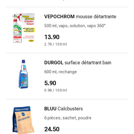
changement
de
VEPOCHROM
mousse détartrante
pansements
Pansements
500 ml, vapo, solution, vapo 360°
adhésifs
13.90
Traitement
2.78 / 100 ml
des
plaies
Sprays
DURGOL
surface détartrant bain
pour
600 ml, rechange
les
plaies
5.90
Bandes
0.98 / 100 ml
de
fermeture
BLUU
Calcbusters
de
plaies
6 pièces, sachet, poudre
et
24.50
adhésifs