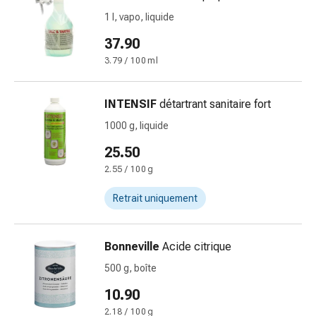
de
1 l, vapo, liquide
pansement,
tapes
37.90
et
3.79 / 100 ml
accessoires
Pansements
tubulaires
INTENSIF
détartrant sanitaire fort
et
1000 g, liquide
filets
25.50
Matériel
de
2.55 / 100 g
pansement
Retrait uniquement
Brûlures
et
coups
Bonneville
Acide citrique
de
500 g, boîte
soleil
Kits
10.90
de
2.18 / 100 g