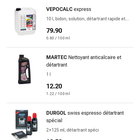
et
VEPOCALC
express
rhume
10 l, bidon, solution, détartrant rapide et
des
pour steamers et autocuiseurs
foins
79.90
Antiallergiques
0.80 / 100 ml
Peau
Nez
MARTEC
Nettoyant anticalcaire et
Gastro-
détartrant
intestinal
Diarrhée
1 l
Hémorroïdes
12.20
Brûlures
1.22 / 100 ml
d'estomac
Nausées
et
DURGOL
swiss espresso détartrant
vomissements
spécial
Digestion,
2 × 125 ml, détartrant spéci
ballonnements