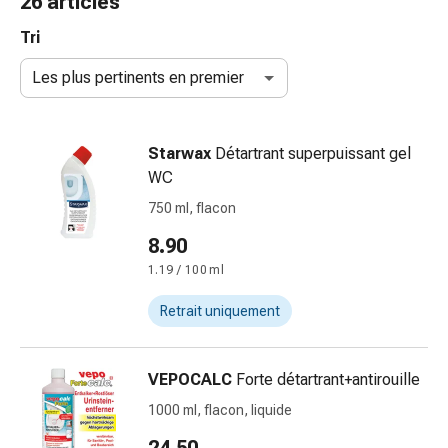
26 articles
de
gorge
Tri
Toux
Les plus pertinents en premier
et
bronchite
Inhalateurs
Starwax
Détartrant superpuissant gel
et
WC
accessoires
Nettoyeur
750 ml, flacon
de
8.90
nez
1.19 / 100 ml
Mouchoirs
en
Retrait uniquement
papier
Rhume
Soins
VEPOCALC
Forte détartrant+antirouille
des
1000 ml, flacon, liquide
plaies
et