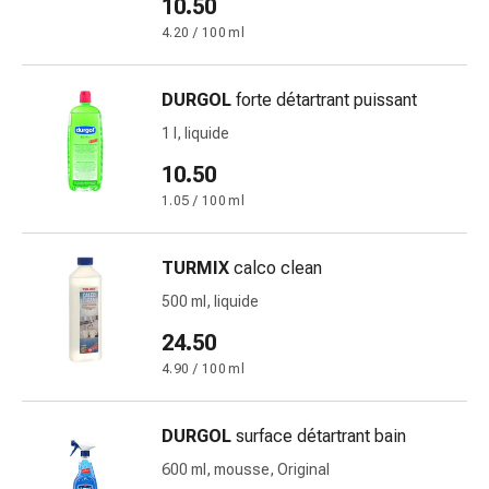
et
10.50
crampes
4.20 / 100 ml
Constipation
Soins
DURGOL
forte détartrant puissant
médicaux
de
1 l, liquide
la
10.50
peau
1.05 / 100 ml
Eczéma
et
démangeaisons
TURMIX
calco clean
Cors
500 ml, liquide
et
24.50
verrues
Mycose
4.90 / 100 ml
des
ongles
DURGOL
surface détartrant bain
et
600 ml, mousse, Original
des