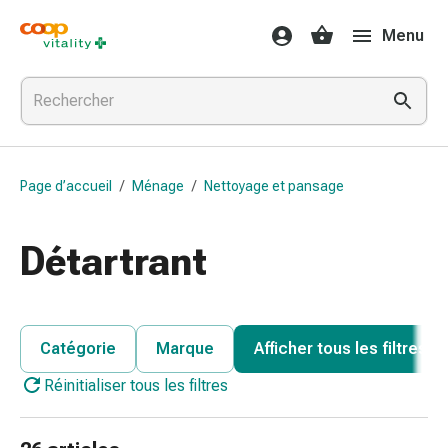
Médicaments
Menu
et
santé
Grippe
et
Refroidissement
Pastilles
Page d’accueil
/
Ménage
/
Nettoyage et pansage
pour
la
gorge
Détartrant
Médicaments
contre
la
grippe
Catégorie
Marque
Afficher tous les filtres
et
Réinitialiser tous les filtres
le
rhume
Maux