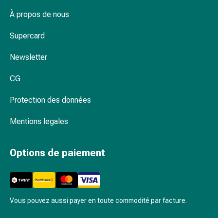
Rein,
vessie,
À propos de nous
prostate
Supercard
Troubles
urinaires
Newsletter
Prostate
Troubles
CG
des
reins
Protection des données
et
de
Mentions legales
la
vessie
Options de paiement
Douleurs
et
fièvre
Maux
de
Vous pouvez aussi payer en toute commodité par facture.
tête