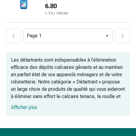
pieds
6.80
Traitement
1.13 / 100 ml
des
cicatrices
Peau
Page 1
sèche
Transpiration
pathologique
Les détartrants sont indispensables à l'élimination
Peau
efficace des dépôts calcaires gênants et au maintien
impure
en parfait état de vos appareils ménagers et de votre
Boutons
robinetterie. Notre catégorie « Détartrant » propose
de
un large choix de produits de qualité qui vous aideront
fièvre
à éliminer sans effort le calcaire tenace, la rouille et
Éruption
les dépôts minéraux. Que vous les utilisiez dans la
cutanée
Afficher plus
cuisine ou dans la salle de bains, ces produits sont
Acné
polyvalents et garantissent un détartrage en
Remèdes
profondeur.
naturels
Thérapie