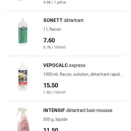
4.08 / 1 pièce
Pommade
à
tirer
SONETT
détartrant
Tampons
1 l, flacon
médicaux
7.60
Oreilles
et
0.76 / 100 ml
yeux
Troubles
VEPOCALC
express
de
1000 ml, flacon, solution, détartrant rapide
l'oreille
et pour steamers et autocuiseurs
Soins
15.50
des
1.55 / 100 ml
oreilles
Gouttes
INTENSIF
détartrant bain mousse
pour
les
500 g, liquide
yeux
11.50