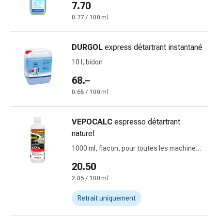
7.70
circulatoires
Arrêt
0.77 / 100 ml
du
tabac
DURGOL
express détartrant instantané
Troubles
10 l, bidon
veineux
Troubles
68.–
du
0.68 / 100 ml
nerf
cardiaque
Troubles
VEPOCALC
espresso détartrant
de
naturel
la
1000 ml, flacon, pour toutes les machines
mémoire
à café appareils électriques 100%
20.50
et
biodégradable
de
2.05 / 100 ml
la
Retrait uniquement
concentration
Allergies