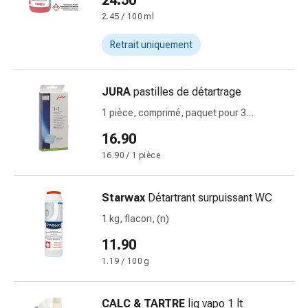
24.50
des
2.45 / 100 ml
brûlures
Bandes
Retrait uniquement
élastiques
Compresses
JURA
pastilles de détartrage
Pansements
pour
1 pièce, comprimé, paquet pour 3
les
détrartrage
16.90
doigts
16.90 / 1 pièce
Pansements
de
fixation
Starwax
Détartrant surpuissant WC
Gazes
1 kg, flacon, (n)
Bandes
11.90
de
compression
1.19 / 100 g
Pansements
Bandes
CALC & TARTRE
liq vapo 1 lt