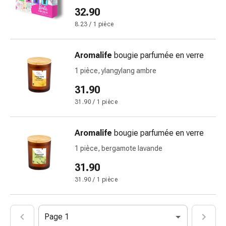
des
32.90
brûlures
8.23 / 1 pièce
Bandes
élastiques
Aromalife
bougie parfumée en verre
Compresses
Pansements
1 pièce, ylangylang ambre
pour
31.90
les
31.90 / 1 pièce
doigts
Pansements
de
Aromalife
bougie parfumée en verre
fixation
1 pièce, bergamote lavande
Gazes
31.90
Bandes
de
31.90 / 1 pièce
compression
Pansements
Bandes
Page 1