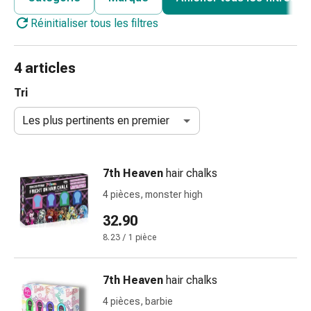
de
Réinitialiser tous les filtres
gorge
Toux
et
4 articles
bronchite
Inhalateurs
Tri
et
Les plus pertinents en premier
accessoires
Nettoyeur
de
7th Heaven
hair chalks
nez
Mouchoirs
4 pièces, monster high
en
32.90
papier
8.23 / 1 pièce
Rhume
Soins
des
7th Heaven
hair chalks
plaies
4 pièces, barbie
et