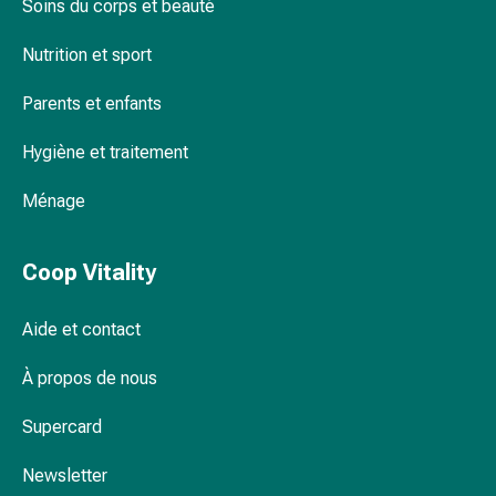
Soins du corps et beauté
changement
de
Nutrition et sport
pansements
Pansements
Parents et enfants
adhésifs
Traitement
Hygiène et traitement
des
plaies
Ménage
Sprays
pour
Coop Vitality
les
plaies
Aide et contact
Bandes
de
À propos de nous
fermeture
de
Supercard
plaies
et
Newsletter
adhésifs