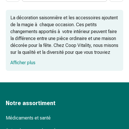
de
pansement,
tapes
La décoration saisonnière et les accessoires ajoutent
et
de la magie à chaque occasion. Ces petits
accessoires
changements apportés à votre intérieur peuvent faire
Pansements
la différence entre une pièce ordinaire et une maison
tubulaires
décorée pour la fête. Chez Coop Vitality, nous misons
et
sur la qualité et la diversité pour que vous trouviez
filets
exactement ce que vous avez en tête pour vos
Afficher plus
Matériel
célébrations. De la simple décoration aux
de
accessoires spéciaux, vous trouverez certainement
pansement
votre bonheur chez nous.
Brûlures
et
coups
Notre assortiment
de
soleil
Médicaments et santé
Kits
de