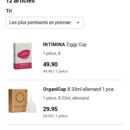
12 articles
de
gorge
Tri
Toux
Les plus pertinents en premier
et
bronchite
Inhalateurs
INTIMINA
Ziggy Cup
et
accessoires
1 pièce, B
Nettoyeur
49.90
de
49.90 / 1 pièce
nez
Mouchoirs
en
OrganiCup
B 33ml allemand 1 pce
papier
1 pièce, B 33ml, allemand
Rhume
Soins
29.95
des
29.95 / 1 pièce
plaies
et