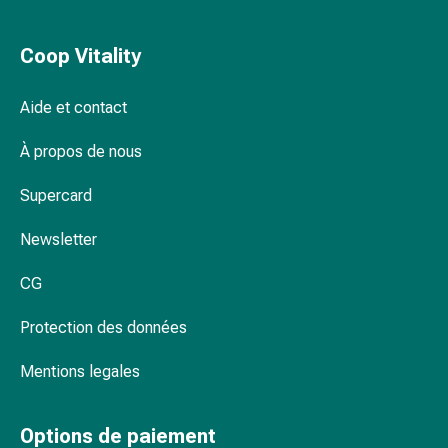
circulatoires
tampons ?
Arrêt
Coop Vitality
du
Hygiène menstruelle durable chez Coop
tabac
Vitality
Troubles
Aide et contact
veineux
À propos de nous
Coagulation
du
Supercard
sang
Troubles
Newsletter
du
nerf
CG
cardiaque
Troubles
Protection des données
de
la
Mentions legales
mémoire
et
Options de paiement
de