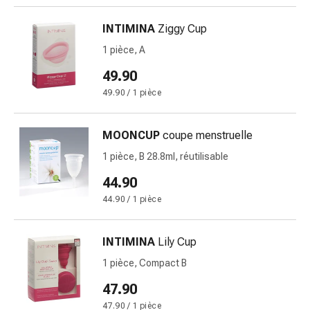
changement
de
INTIMINA
Ziggy Cup
pansements
1 pièce, A
Pansements
adhésifs
49.90
Traitement
49.90 / 1 pièce
des
plaies
MOONCUP
coupe menstruelle
Sprays
pour
1 pièce, B 28.8ml, réutilisable
les
44.90
plaies
44.90 / 1 pièce
Bandes
de
fermeture
INTIMINA
Lily Cup
de
1 pièce, Compact B
plaies
47.90
et
adhésifs
47.90 / 1 pièce