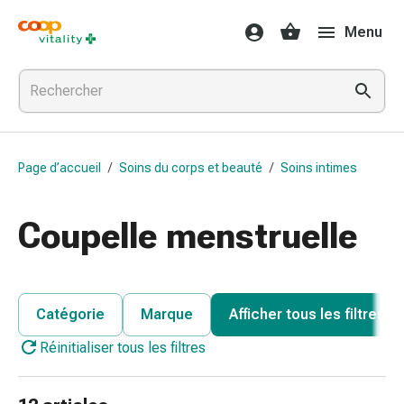
Médicaments
Menu
et
santé
Grippe
et
Refroidissement
Pastilles
Page d’accueil
/
Soins du corps et beauté
/
Soins intimes
pour
la
gorge
Coupelle menstruelle
Médicaments
contre
la
grippe
Catégorie
Marque
Afficher tous les filtres
et
Réinitialiser tous les filtres
le
rhume
Maux