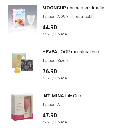
de
pansement,
MOONCUP
coupe menstruelle
tapes
1 pièce, A 29.3ml, réutilisable
et
44.90
accessoires
Pansements
44.90 / 1 pièce
tubulaires
et
HEVEA
LOOP menstrual cup
filets
1 pièce, Size 2
Matériel
de
36.90
pansement
36.90 / 1 pièce
Brûlures
et
INTIMINA
Lily Cup
coups
de
1 pièce, A
soleil
47.90
Kits
47.90 / 1 pièce
de