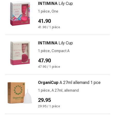
INTIMINA
Lily Cup
des
brûlures
1 pièce, One
Bandes
41.90
élastiques
41.90 / 1 pièce
Compresses
Pansements
pour
INTIMINA
Lily Cup
les
1 pièce, Compact A
doigts
47.90
Pansements
de
47.90 / 1 pièce
fixation
Gazes
OrganiCup
A 27ml allemand 1 pce
Bandes
1 pièce, A 27ml, allemand
de
compression
29.95
Pansements
29.95 / 1 pièce
Bandes