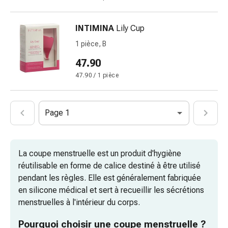
Pommade
à
INTIMINA
Lily Cup
tirer
1 pièce, B
Tampons
médicaux
47.90
Oreilles
47.90 / 1 pièce
et
yeux
Troubles
Page 1
de
l'oreille
Soins
La coupe menstruelle est un produit d'hygiène
des
réutilisable en forme de calice destiné à être utilisé
oreilles
pendant les règles. Elle est généralement fabriquée
Gouttes
en silicone médical et sert à recueillir les sécrétions
pour
menstruelles à l'intérieur du corps.
les
yeux
Pourquoi choisir une coupe menstruelle ?