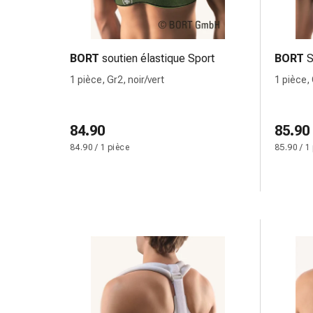
changement
de
pansements
Pansements
BORT
soutien élastique Sport
BORT
S
adhésifs
1 pièce, Gr2, noir/vert
1 pièce,
Traitement
des
plaies
84.90
85.90
Sprays
84.90 / 1 pièce
85.90 / 1
pour
les
plaies
Bandes
de
fermeture
de
plaies
et
adhésifs