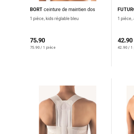
des
BORT
ceinture de maintien dos
FUTUR
brûlures
1 pièce, kids réglable bleu
1 pièce,
Bandes
élastiques
Compresses
75.90
42.90
Pansements
75.90 / 1 pièce
42.90 / 1
pour
les
doigts
Pansements
de
fixation
Gazes
Bandes
de
compression
Pansements
Bandes