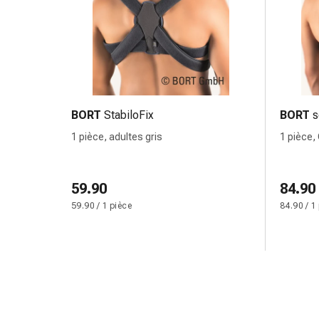
circulatoires
Arrêt
du
tabac
Troubles
veineux
Troubles
BORT
StabiloFix
BORT
s
du
1 pièce, adultes gris
1 pièce, 
nerf
cardiaque
Troubles
59.90
84.90
de
59.90 / 1 pièce
84.90 / 1
la
mémoire
et
de
la
concentration
Allergies