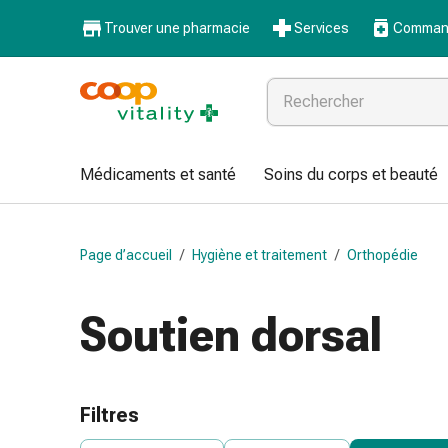
Médicaments
Trouver une pharmacie
Services
Command
et
santé
Grippe
et
Refroidissement
Pastilles
Médicaments et santé
Soins du corps et beauté
pour
la
gorge
Page d’accueil
/
Hygiène et traitement
/
Orthopédie
Médicaments
contre
la
Soutien dorsal
grippe
et
le
rhume
Filtres
Maux