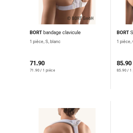
Pommade
à
tirer
Tampons
BORT
bandage clavicule
BORT
S
médicaux
Oreilles
1 pièce, S, blanc
1 pièce,
et
yeux
71.90
Troubles
85.90
de
71.90 / 1 pièce
85.90 / 1
l'oreille
Soins
des
oreilles
Gouttes
pour
les
yeux