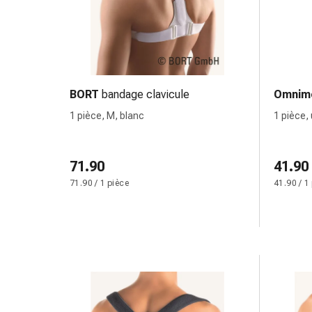
Inflammation
des
yeux
Pansements
pour
les
BORT
bandage clavicule
Omnim
yeux
1 pièce, M, blanc
1 pièce,
Hygiène
des
yeux
71.90
41.90
Cœur
71.90 / 1 pièce
41.90 / 1
et
Circulation
Thérapie
cardiaque
Bas
de
contention
Troubles