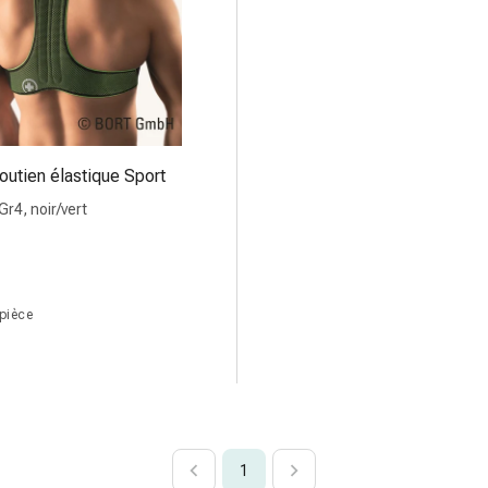
outien élastique Sport
Gr4, noir/vert
 pièce
1