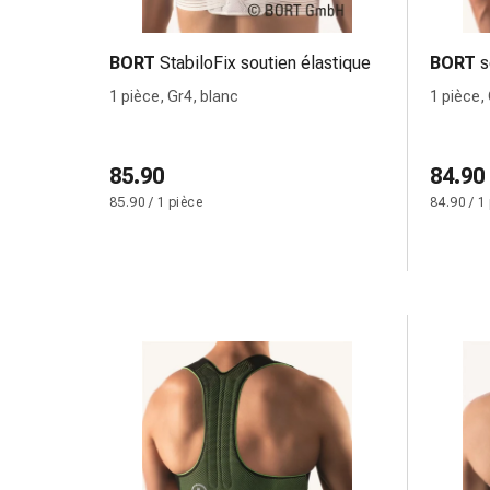
de
pansement,
tapes
BORT
StabiloFix soutien élastique
BORT
s
et
1 pièce, Gr4, blanc
1 pièce, 
accessoires
Pansements
tubulaires
85.90
84.90
et
85.90 / 1 pièce
84.90 / 1
filets
Matériel
de
pansement
Brûlures
et
coups
de
soleil
Kits
de